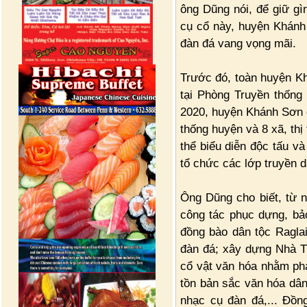
ông Dũng nói, để giữ gìn
cụ cổ này, huyện Khánh 
đàn đá vang vọng mãi.
Trước đó, toàn huyện Kh
tại Phòng Truyền thống
2020, huyện Khánh Sơn 
thống huyện và 8 xã, thị
thể biểu diễn độc tấu v
tổ chức các lớp truyền 
Ông Dũng cho biết, từ 
công tác phục dựng, bảo
đồng bào dân tộc Raglai
đàn đá; xây dựng Nhà T
cổ vật văn hóa nhằm phá
tồn bản sắc văn hóa dân 
nhạc cụ đàn đá,... Đồn