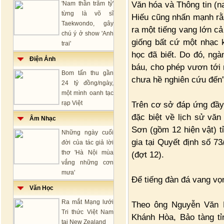
Văn hóa và Thông tin (n
'Nam thần trăm tỷ'
từng là võ sĩ
Hiếu cũng nhấn mạnh rằn
Taekwondo, gây
ra một tiếng vang lớn cả
chú ý ở show 'Anh
giống bất cứ một nhạc 
trai'
học đã biết. Do đó, ngà
Điện Ảnh
báu, cho phép vươn tới
Bom tấn thu gần
chưa hề nghiên cứu đến”
24 tỷ đồng/ngày,
một mình oanh tạc
rạp Việt
Trên cơ sở đáp ứng đầy đ
đặc biệt về lịch sử vă
Âm Nhạc
Sơn (gồm 12 hiện vật) 
Những ngày cuối
gia tại Quyết định số 
đời của tác giả lời
thơ 'Hà Nội mùa
(đợt 12).
vắng những cơn
mưa'
Để tiếng đàn đá vang vọ
Văn Học
Ra mắt Mạng lưới
Theo ông Nguyễn Văn 
Tri thức Việt Nam
Khánh Hòa, Bảo tàng t
tại New Zealand