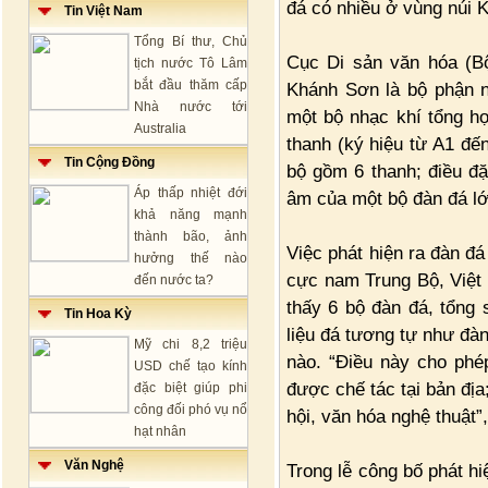
đá có nhiều ở vùng núi 
Tin Việt Nam
Tổng Bí thư, Chủ
Cục Di sản văn hóa (Bộ
tịch nước Tô Lâm
bắt đầu thăm cấp
Khánh Sơn là bộ phận n
Nhà nước tới
một bộ nhạc khí tổng h
Australia
thanh (ký hiệu từ A1 đế
Tin Cộng Đồng
bộ gồm 6 thanh; điều đặc
Áp thấp nhiệt đới
âm của một bộ đàn đá lớn
khả năng mạnh
thành bão, ảnh
Việc phát hiện ra đàn đá
hưởng thế nào
cực nam Trung Bộ, Việt 
đến nước ta?
thấy 6 bộ đàn đá, tổng 
Tin Hoa Kỳ
liệu đá tương tự như đà
Mỹ chi 8,2 triệu
nào. “Điều này cho phé
USD chế tạo kính
được chế tác tại bản địa
đặc biệt giúp phi
công đối phó vụ nổ
hội, văn hóa nghệ thuật”
hạt nhân
Văn Nghệ
Trong lễ công bố phát h