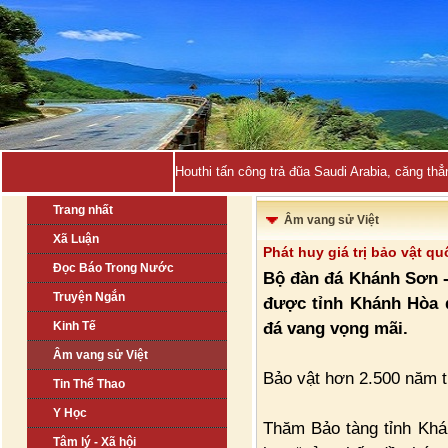
Houthi tấn công trả đũa Saudi Arabia, căng thẳ
Trang nhất
Âm vang sử Việt
Xã Luận
Phát huy giá trị bảo vật q
Đọc Báo Trong Nước
Bộ đàn đá Khánh Sơn - 
Truyện Ngắn
được tỉnh Khánh Hòa q
đá vang vọng mãi.
Kinh Tế
Âm vang sử Việt
Bảo vật hơn 2.500 năm t
Tin Thể Thao
Y Học
Thăm Bảo tàng tỉnh Khá
Tâm lý - Xã hội