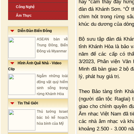
hay “cảm thấy đầy hứng
Công Nghệ
đàn đá Khánh Sơn. “Ở th
Ẩm Thực
chim hót trong rừng s
khúc du dương của dòng 
Diễn Đàn Biển Đông
Bộ sưu tập đàn đá Khán
ASEAN bàn về
Trung Đông, Biển
tỉnh Khánh Hòa là bảo v
Đông và Myanmar
năm để các cấp có thẩ
3/2023, Phân viện Văn 
Hình Ảnh Quê Nhà - Video
Minh đã bàn giao 2 bộ đ
Clip
lý, phát huy giá trị.
Ngắm những loài
động vật quý hiếm
sinh sống trong
Theo Bảo tàng tỉnh Kh
rừng Khánh Hòa
(người dân tộc Raglai)
Tin Thế Giới
giao cho chính quyền đ
Thủ tướng Israel
Âm nhạc Việt Nam đã tiế
bác bỏ kế hoạch
các nhà âm nhạc và khả
hòa bình của Mỹ
khoảng 2.500 - 3.000 nă