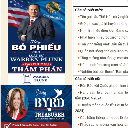
Các bài viết mới:
Tên gọi cầu Thê Húc có ý nghĩ
Giữ gìn các giá trị truyền thốn
Ninh Bình đủ điều kiện đăng ca
Phát hiện nhiều bộ xương ngh
Tôn vinh tiếng Việt: Dấu ấn th
Quốc hội đồng tình quy định m
Tăng cường bảo tồn tại các kh
Hành trình 'nhường cơm sẻ áo'
'Nghiên bút còn thơm': 'Bản g
Các bài viết cũ:
Bốn Bảo vật Quốc gia lên tem 
Hàng trăm tổ chức nhân dân to
trần
(26-07-2024)
Truyền thông quốc tế: 'Lời tri 
2024)
Các hãng thông tấn quốc tế đư
Khắc sâu tư tưởng 'văn hóa là 