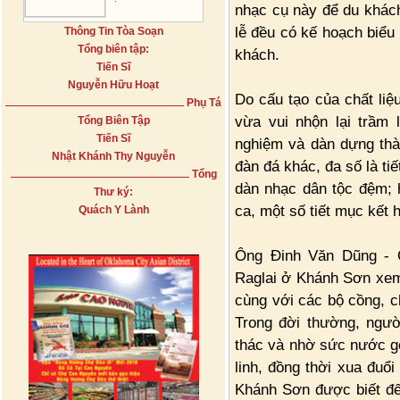
nhạc cụ này để du khách
lễ đều có kế hoạch biểu
Thông Tin Tòa Soạn
Tổng biên tập:
khách.
Tiến Sĩ
Nguyễn Hữu Hoạt
Do cấu tạo của chất li
Phụ Tá
vừa vui nhộn lại trầm
Tổng Biên Tập
Tiến Sĩ
nghiệm và dàn dựng thà
Nhật Khánh Thy Nguyễn
đàn đá khác, đa số là ti
Tổng
dàn nhạc dân tộc đệm; 
Thư ký:
ca, một số tiết mục kết
Quách Y Lành
Ông Đinh Văn Dũng - 
Raglai ở Khánh Sơn xem
cùng với các bộ cồng, ch
Trong đời thường, ngườ
thác và nhờ sức nước gõ
linh, đồng thời xua đuổ
Khánh Sơn được biết đến