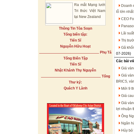
Ra mắt Mạng lưới
Doanh n
Tri thức Việt Nam
lỗ lớn nhất
tại New Zealand
CEO For
Panason
Thông Tin Tòa Soạn
Lãi suấ
Tổng biên tập:
Tiến Sĩ
Thị trư
Nguyễn Hữu Hoạt
Gã khổn
Phụ Tá
07-2026)
Tổng Biên Tập
Các bài vi
Tiến Sĩ
Giá vàn
Nhật Khánh Thy Nguyễn
Giá vàn
Tổng
BRICS, vàn
Thư ký:
Quách Y Lành
Mới 9 t
Giá cau
Giá vàn
lợi nhuận 
Ông Ngu
Ngân hà
Hủy bỏ