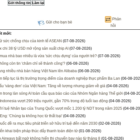
Phản
Gửi cho bạn bè
hồi
ết mới:
ử sức chống chịu của kinh tế ASEAN
(07-08-2026)
x chi 38 tỷ USD mở rộng sản xuất chip AI
(07-08-2026)
 mua nhà bao nhiêu là vừa 'sức chịu đựng' của người trẻ?
(07-08-2026)
hông còn tin 'chăm chỉ sẽ thành công'?
(06-08-2026)
ng nhiều nhà bán hàng Việt Nam lên Alibaba
(06-08-2026)
m tiếp tục là thị trường trọng điểm của doanh nghiệp thực phẩm Ba Lan
(06-08-202
ẩu 'vàng đen' của Việt Nam: Tăng về lượng nhưng giảm về giá
(04-08-2026)
m trong làn sóng AI toàn cầu qua báo cáo của Nhóm Ngân hàng Thế giới
(04-08-2
Indonesia vượt 290 triệu người, gần 70% trong độ tuổi lao động
(04-08-2026)
rí tuệ Nhân tạo của Trung Quốc vượt mốc 1.200 tỷ NDT trong năm 2025
(04-08-20
Eng: 'Chúng ta không học từ thất bại'
(04-08-2026)
uốc đề ra mục tiêu phát triển sở hữu trí tuệ đến năm 2030
(02-08-2026)
iển khai biện pháp thúc đẩy thanh toán điện tử
(01-08-2026)
Airways bất ngờ không hiển thị chuyến bay nào từ tháng 8
(01-08-2026)