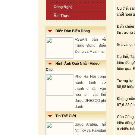
Công Nghệ
Cụ thể, sá
chốt hôm q
Ẩm Thực
Đến chiều 
Diễn Đàn Biển Đông
thị trường t
ASEAN bàn về
Giá vàng n
Trung Đông, Biển
Đông và Myanmar
Cụ thể, Tậ
triệu đồng
Hình Ảnh Quê Nhà - Video
hôm qua. Đ
Clip
Phở Hà Nội trong
Tương tự, 
hành trình trở
88,98 triệ
thành di sản văn
hóa phi vật thể
Không nằm
được UNESCO ghi
87,6-88,9 
danh
Tin Thế Giới
Còn Công t
triệu đồng
Saudi Arabia, Thổ
ở chiều bá
Nhĩ Kỳ và Pakistan