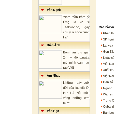
Văn Nghệ
'Nam thần trăm tỷ'
từng là võ sĩ
Taekwondo, gây
Các bài vi
chú ý ở show 'Anh
Phép th
trai'
SK hyni
Điện Ảnh
Lãi vay
Gen Z k
Bom tấn thu gần
24 tỷ đồng/ngày,
Ngày cà
một mình oanh tạc
Việt Na
rạp Việt
Xuất kh
Âm Nhạc
Việt Na
Dân số 
Những ngày cuối
đời của tác giả lời
Ngành T
thơ 'Hà Nội mùa
Warren 
vắng những cơn
Trung Q
mưa'
Cuba tr
Văn Học
Bamboo 