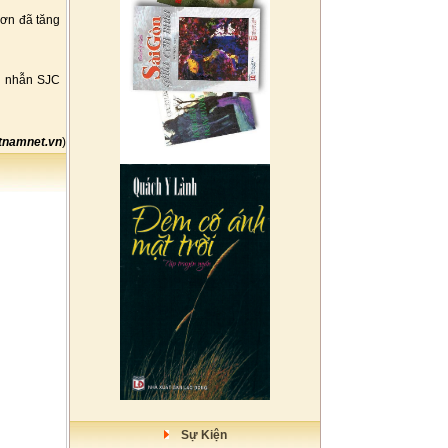
rơn đã tăng
ng nhẫn SJC
tnamnet.vn
)
Sự Kiện