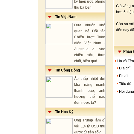
ký hiệp ước phòng
Giá vàng n
thủ ba bên
hơn 5 triệ
Tin Việt Nam
Còn so với
Đưa khuôn khổ
đến nay đã
quan hệ Đối tác
Chiến lược Toàn
diện Việt Nam -
Australia đi vào
Phản H
chiều sâu, thực
chất, hiệu quả
Họ và Tên
Địa chỉ
Tin Cộng Đồng
Email
Áp thấp nhiệt đới
Tiêu đề
khả năng mạnh
thành bão, ảnh
Nội dung
hưởng thế nào
đến nước ta?
Tin Hoa Kỳ
Ông Trump làm gì
với 1,4 tỷ USD thu
được từ tiền số?