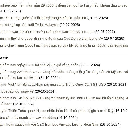
ghiệp bảo hiểm nắm gần 294.000 tỷ đồng tiền gửi và trái phiếu, khoản đầu tư và
(01-08-2026)
d: 'Xe Trung Quốc có mặt tại Mỹ trong 5 đến 10 năm tới'
(01-08-2026)
ic sẽ ngừng sản xuất TV tại Malaysia
(29-07-2026)
t thả nổi cao, dự báo thị trường bất động sản tiếp tục ảm đạm
(29-07-2026)
ờng 'nín thở' chờ quyết định khó đoán của Cục Dự trữ Liên bang Mỹ
(29-07-2026)
g lồ chip Trung Quốc thách thức sức ép của Mỹ với mức tăng 466% ngay trong ng
ết cũ:
g hôm nay ngày 22/10 lại phá kỷ lục giá vàng nhẫn
(22-10-2024)
g hôm nay 22/10/2024: Giá vàng 'bốc đầu' chóng mặt giữa sóng bầu cử Mỹ, cơn số
g nhẫn xé tan mọi kỷ lục
(21-10-2024)
háng, Việt Nam đã xuất khẩu rau quả sang Trung Quốc đạt 3,8 tỉ USD
(20-10-2024)
 tươi bất ngờ 'quay xe'
(20-10-2024)
g hôm nay 19/10/2024: Giá vàng 'ghi thêm kỷ lục', nhu cầu tìm nơi trú ẩn gia tăng, 
thế nào?
(18-10-2024)
yễn Thiện Tuấn qua đời, con nhận thừa kế số cổ phiếu trị giá hơn 415 tỷ
(16-10-2
ng cần đẩy mạnh cho vay tiêu dùng
(16-10-2024)
 tạm hoãn xuất cảnh với CEO Bamboo Airways Lương Hoài Nam
(16-10-2024)