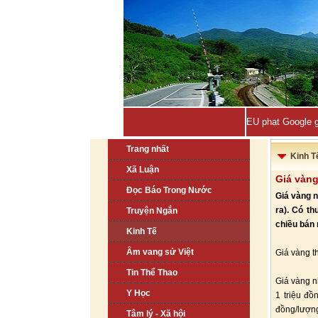
EU phạt Google g
Trang nhất
Kinh T
Xã Luận
Giá vàng
Đọc Báo Trong Nước
Giá vàng n
ra). Có t
Truyện Ngắn
chiều bán
Kinh Tế
Âm vang sử Việt
Giá vàng t
Tin Thể Thao
Giá vàng n
Y Học
1 triệu đồ
đồng/lượn
Tâm lý - Xã hội