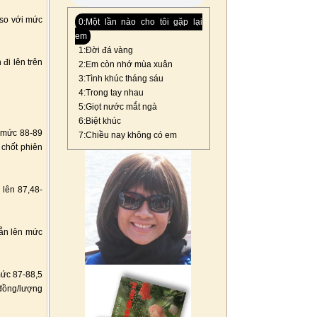
 so với mức
0:Một lần nào cho tôi gặp lại
em
1:Đời đá vàng
đi lên trên
2:Em còn nhớ mùa xuân
3:Tình khúc tháng sáu
4:Trong tay nhau
5:Giọt nước mắt ngà
6:Biệt khúc
n mức 88-89
7:Chiều nay không có em
 chốt phiên
 lên 87,48-
ẫn lên mức
mức 87-88,5
 đồng/lượng