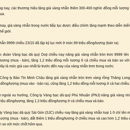
ng nay, các thương hiệu tăng giá vàng nhẫn thêm 300-400 nghìn đồng mỗi lượng
ua.
nay, giá vàng nhẫn trong nước tiếp tục được điều chỉnh tăng mạnh theo diễn biến 
hế giới.
hẫn 9999 chiều 23/10 đã lập kỷ lục mới ở mức 89 triệu đồng/lượng (bán ra).
p đoàn Vàng bạc đá quý Doji chiều nay nâng giá vàng nhẫn tròn trơn 9999 lê
/lượng (mua - bán), tăng 1,2 triệu đồng mỗi lượng ở cả chiều mua và bán so với
ây là mức giá cao nhất từ trước đến nay của vàng nhẫn trơn trong nước.
Công ty Bảo Tín Minh Châu tăng giá vàng nhẫn tròn trơn vàng rồng Thăng Long
u đồng/lượng (mua vào - bán ra), cũng tăng 1,2 triệu đồng mỗi lượng ở cả hai chiều.
 ngoài xu hướng, Công ty Vàng bạc đá quý Phú Nhuận (PNJ) nâng giá vàng nh
triệu đồng/lượng, tăng 1,3 triệu đồng/lượng ở cả chiều mua và bán.
y Vàng bạc đá quý Sài Gòn (SJC) chiều nay tăng giá vàng nhẫn loại 1-5 chỉ lên 
/lượng (mua - bán), đắt thêm 1 triệu đồng/lượng ở chiều mua và cao hơn 1,2 triệu
n so với mức chốt hôm qua.