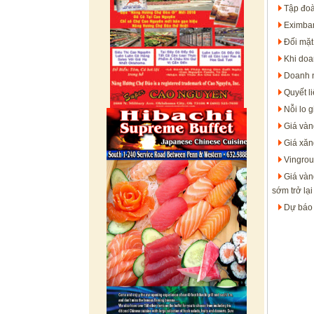
Tập đoà
Eximban
Đối mặt
Khi doa
Doanh n
Quyết li
Nỗi lo 
Giá vàn
Giá xăn
Vingrou
Giá vàn
sớm trở lại
Dự báo 