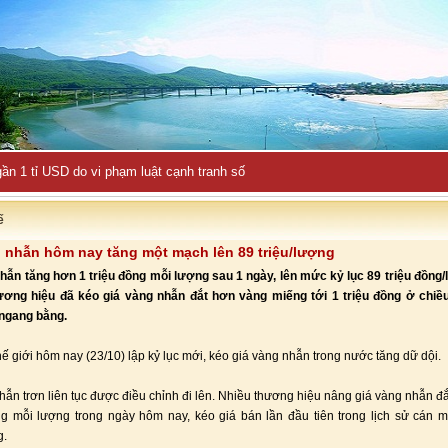
ần 1 tỉ USD do vi phạm luật cạnh tranh số
ế
 nhẫn hôm nay tăng một mạch lên 89 triệu/lượng
hẫn tăng hơn 1 triệu đồng mỗi lượng sau 1 ngày, lên mức kỷ lục 89 triệu đồng
hương hiệu đã kéo giá vàng nhẫn đắt hơn vàng miếng tới 1 triệu đồng ở chiề
 ngang bằng.
hế giới hôm nay (23/10) lập kỷ lục mới, kéo giá vàng nhẫn trong nước tăng dữ dội.
hẫn trơn liên tục được điều chỉnh đi lên. Nhiều thương hiệu nâng giá vàng nhẫn đ
ng mỗi lượng trong ngày hôm nay, kéo giá bán lần đầu tiên trong lịch sử cán m
g.