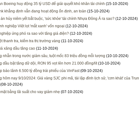
n Boeing huy động 35 tỷ USD để giải quyết khó khăn tài chính
(15-10-2024)
k khẳng định vẫn đang hoạt động ổn định, an toàn
(15-10-2024)
 án hủy niêm yết bắt buộc, 'sức khỏe' tài chính Nhựa Đông Á ra sao?
(12-10-2024)
nh nghiệp Việt lọt 'mắt xanh' vốn ngoại
(12-10-2024)
ghiệp ứng phó ra sao với tăng giá điện?
(12-10-2024)
ệt thanh tra, kiểm tra thị trường vàng
(11-10-2024)
giá xăng dầu tăng cao
(11-10-2024)
g nhẫn trong nước giảm sâu, tuột mốc 83 triệu đồng mỗi lượng
(10-10-2024)
g dầu bật tăng dữ dội, RON 95 vọt lên hơn 21.000 đồng/lít
(10-10-2024)
p bảo lãnh 6.500 tỷ đồng trái phiếu của VinFast
(09-10-2024)
g hôm nay 9/10/2024: Giá vàng SJC phi mã, tái lập đỉnh lịch sử, 'cơn khát' của Tr
(08-10-2024)
mặt bằng lãi suất cho vay giảm nhẹ
(07-10-2024)