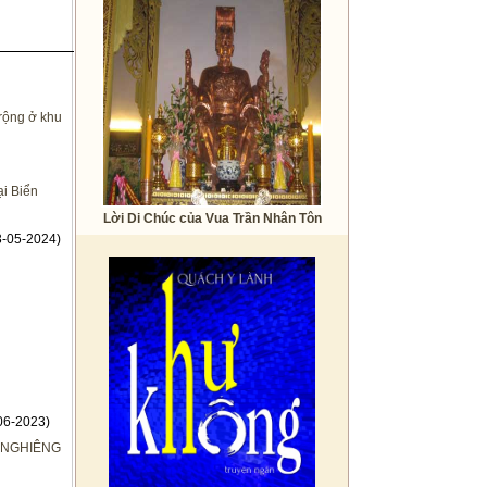
 rộng ở khu
ại Biển
Lời Di Chúc của Vua Trần Nhân Tôn
-05-2024)
06-2023)
 NGHIÊNG