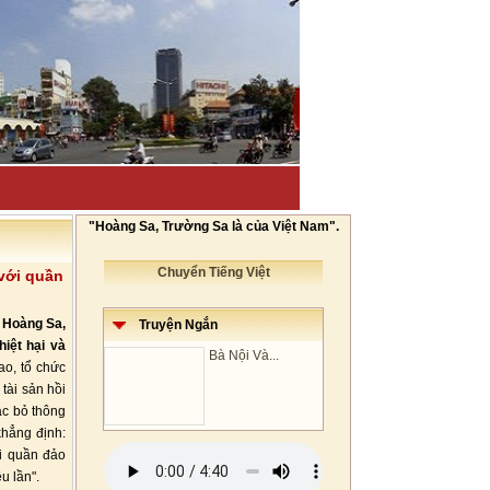
"Hoàng Sa, Trường Sa là của Việt Nam".
Chuyển Tiếng Việt
với quần
 Hoàng Sa,
Truyện Ngắn
hiệt hại và
Bà Nội Và...
ao, tổ chức
 tài sản hồi
ác bỏ thông
khẳng định:
i quần đảo
u lần".