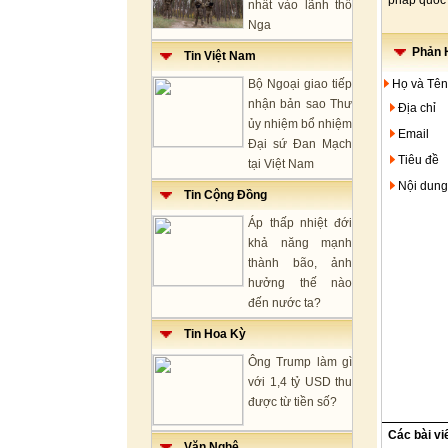
pháp quốc 
nhất vào lãnh thổ
Nga
Phản H
Tin Việt Nam
Bộ Ngoại giao tiếp
Họ và Tên
nhận bản sao Thư
Địa chỉ
ủy nhiệm bổ nhiệm
Email
Đại sứ Đan Mạch
Tiêu đề
tại Việt Nam
Nội dung
Tin Cộng Đồng
Áp thấp nhiệt đới
khả năng mạnh
thành bão, ảnh
hưởng thế nào
đến nước ta?
Tin Hoa Kỳ
Ông Trump làm gì
với 1,4 tỷ USD thu
được từ tiền số?
Các bài vi
Văn Nghệ