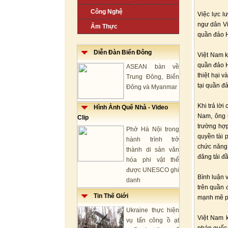
Công Nghệ
Việc lực l
ngư dân Vi
Ẩm Thực
quần đảo H
Diễn Đàn Biển Đông
Việt Nam k
quần đảo H
ASEAN bàn về
thiệt hại 
Trung Đông, Biển
tại quần đ
Đông và Myanmar
Khi trả lờ
Hình Ảnh Quê Nhà - Video
Nam, ông Đ
Clip
trường hợp
Phở Hà Nội trong
quyền tài 
hành trình trở
chức năng 
thành di sản văn
đăng tải đầ
hóa phi vật thể
được UNESCO ghi
Bình luận v
danh
trên quần 
Tin Thế Giới
mạnh mẽ p
Ukraine thực hiện
Việt Nam k
vụ tấn công ồ ạt