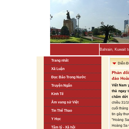
Bahrain, Kuwait t
Trang nhất
Diễn Đ
Xã Luận
Phản đố
Đọc Báo Trong Nước
đảo Hoà
Việt Nam 
Truyện Ngắn
thả ngay t
Kinh Tế
chấm dứt 
Âm vang sử Việt
chiều 31/10
cuối tháng
Tin Thể Thao
tin gây th
Y Học
"Hoàng Sa
Hoàng Sa v
Tâm lý - Xã hội