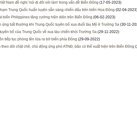
Việt Nam đề nghị 'nói đi đôi với làm' trong vấn đề Biển Đông
(17-05-2023)
 hạm Trung Quốc huấn luyện sẵn sàng chiến đấu trên biển Hoa Đông
(02-04-2023
t biển Philippines tăng cường hiện diện trên Biển Đông
(06-02-2023)
 ứng bất thường khi Trung Quốc tuyên bố xua đuổi tàu Mỹ ở Trường Sa
(30-11-20
tuyên bố của Trung Quốc về xua tàu chiến khỏi Trường Sa
(29-11-2022)
iên tiếp tục phóng tên lửa ra bờ biển phía Đông
(29-09-2022)
 theo dõi chặt chẽ, chủ động ứng phó ATNĐ, bão có thể xuất hiện trên Biển Đông
(