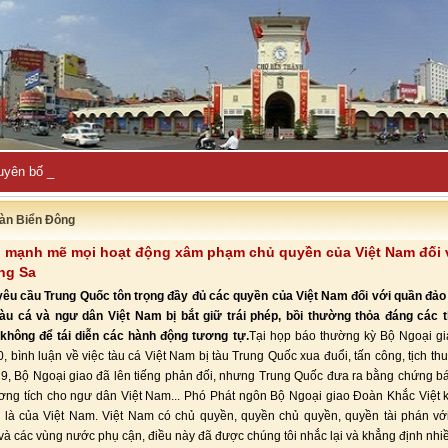
uyên bố đẩy lùi hàng loạt cuộc t_
àn Biển Đông
i mạnh mẽ mọi hoạt động xâm phạm chủ quyền của Việt Nam đối 
ng Sa
yêu cầu Trung Quốc tôn trọng đầy đủ các quyền của Việt Nam đối với quần đảo
àu cá và ngư dân Việt Nam bị bắt giữ trái phép, bồi thường thỏa đáng các t
không để tái diễn các hành động tương tự.
Tại họp báo thường kỳ Bộ Ngoại gi
, bình luận về việc tàu cá Việt Nam bị tàu Trung Quốc xua đuổi, tấn công, tịch thu
 9, Bộ Ngoại giao đã lên tiếng phản đối, nhưng Trung Quốc đưa ra bằng chứng b
ương tích cho ngư dân Việt Nam... Phó Phát ngôn Bộ Ngoại giao Đoàn Khắc Việt 
 là của Việt Nam. Việt Nam có chủ quyền, quyền chủ quyền, quyền tài phán vớ
à các vùng nước phụ cận, điều này đã được chúng tôi nhắc lại và khẳng định nhiề