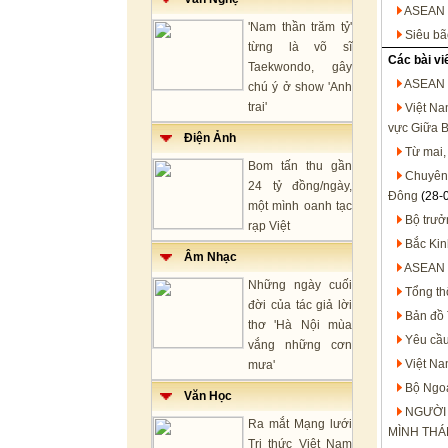
ASEAN 
'Nam thần trăm tỷ'
Siêu bã
từng là võ sĩ
Các bài vi
Taekwondo, gây
ASEAN v
chú ý ở show 'Anh
trai'
Việt Na
vực Giữa 
Điện Ảnh
Từ mai,
Bom tấn thu gần
Chuyên 
24 tỷ đồng/ngày,
Đông
(28-
một mình oanh tạc
Bộ trưở
rạp Việt
Bắc Kin
Âm Nhạc
ASEAN t
Những ngày cuối
Tổng th
đời của tác giả lời
Bản đồ 
thơ 'Hà Nội mùa
Yêu cầu
vắng những cơn
Việt Na
mưa'
Bộ Ngoạ
Văn Học
NGƯỜI
Ra mắt Mạng lưới
MÌNH THÁ
Tri thức Việt Nam