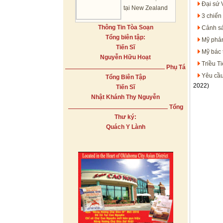
Đại sứ 
tại New Zealand
3 chiến
Thông Tin Tòa Soạn
Cảnh sá
Tổng biên tập:
Mỹ phản
Tiến Sĩ
Mỹ bác 
Nguyễn Hữu Hoạt
Triều T
Phụ Tá
Yêu cầu
Tổng Biên Tập
2022)
Tiến Sĩ
Nhật Khánh Thy Nguyễn
Tổng
Thư ký:
Quách Y Lành