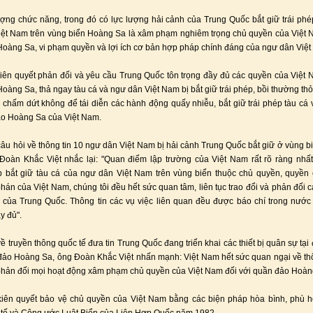
ượng chức năng, trong đó có lực lượng hải cảnh của Trung Quốc bắt giữ trái phé
ệt Nam trên vùng biển Hoàng Sa là xâm phạm nghiêm trọng chủ quyền của Việt 
oàng Sa, vi phạm quyền và lợi ích cơ bản hợp pháp chính đáng của ngư dân Việt
iên quyết phản đối và yêu cầu Trung Quốc tôn trọng đầy đủ các quyền của Việt 
oàng Sa, thả ngay tàu cá và ngư dân Việt Nam bị bắt giữ trái phép, bồi thường th
và chấm dứt không để tái diễn các hành động quấy nhiễu, bắt giữ trái phép tàu cá
ảo Hoàng Sa của Việt Nam.
i câu hỏi về thông tin 10 ngư dân Việt Nam bị hải cảnh Trung Quốc bắt giữ ở vùng b
oàn Khắc Việt nhắc lại: "Quan điểm lập trường của Việt Nam rất rõ ràng nhấ
 bắt giữ tàu cá của ngư dân Việt Nam trên vùng biển thuộc chủ quyền, quyền
phán của Việt Nam, chúng tôi đều hết sức quan tâm, liên tục trao đổi và phản đối 
của Trung Quốc. Thông tin các vụ việc liên quan đều được báo chí trong nước
y đủ".
ề truyền thông quốc tế đưa tin Trung Quốc đang triển khai các thiết bị quân sự tại
đảo Hoàng Sa, ông Đoàn Khắc Việt nhấn mạnh: Việt Nam hết sức quan ngại về thô
hản đối mọi hoạt động xâm phạm chủ quyền của Việt Nam đối với quần đảo Hoàn
iên quyết bảo vệ chủ quyền của Việt Nam bằng các biện pháp hòa bình, phù h