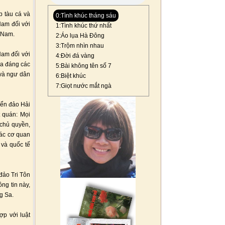
p tàu cá và
0:Tình khúc tháng sáu
Nam đối với
1:Tình khúc thứ nhất
 Nam.
2:Áo lụa Hà Đông
3:Trộm nhìn nhau
Nam đối với
4:Đời đá vàng
ỏa đáng các
5:Bài không tên số 7
 và ngư dân
6:Biệt khúc
7:Giọt nước mắt ngà
iển đảo Hải
t quán: Mọi
 chủ quyền,
các cơ quan
 và quốc tế
 đảo Tri Tôn
ng tin này,
g Sa.
ợp với luật