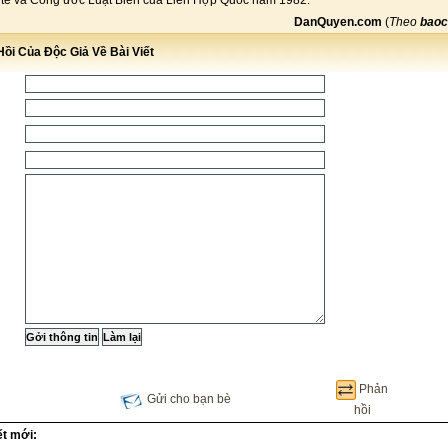
tế và Công ước Luật Biển của Liên Hợp Quốc năm 1982.
DanQuyen.com
(
Theo
baoc
ồi Của Độc Giả Về Bài Viết
Phản
Gửi cho bạn bè
hồi
ết mới: