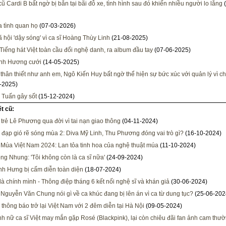
ũ Cardi B bất ngờ bị bắn tại bãi đỗ xe, tình hình sau đó khiến nhiều người lo lắng
(
a tình quan họ
(07-03-2026)
 hội 'dậy sóng' vì ca sĩ Hoàng Thùy Linh
(21-08-2025)
Tiếng hát Việt toàn cầu đổi nghệ danh, ra album đầu tay
(07-06-2025)
nh Hương cưới
(14-05-2025)
thân thiết như anh em, Ngô Kiến Huy bất ngờ thể hiện sự bức xúc với quản lý vì ch
-2025)
Tuấn gây sốt
(15-12-2024)
ết cũ:
 trẻ Lê Phương qua đời vì tai nạn giao thông
(04-11-2024)
 đạp gió rẽ sóng mùa 2: Diva Mỹ Linh, Thu Phương đóng vai trò gì?
(16-10-2024)
 Múa Việt Nam 2024: Lan tỏa tinh hoa của nghệ thuật múa
(11-10-2024)
ng Nhung: 'Tôi không còn là ca sĩ nữa'
(24-09-2024)
h Hưng bị cấm diễn toàn diện
(18-07-2024)
là chính mình - Thông điệp tháng 6 kết nối nghệ sĩ và khán giả
(30-06-2024)
 Nguyễn Văn Chung nói gì về ca khúc đang bị lên án vì ca từ dung tục?
(25-06-202
e thông báo trở lại Việt Nam với 2 đêm diễn tại Hà Nội
(09-05-2024)
nh nữ ca sĩ Việt may mắn gặp Rosé (Blackpink), lại còn chiêu đãi fan ảnh cam thư