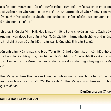
 kiện, Hòa Minzy chọn áo dài truyền thống. Tuy nhiên, việc lựa chọn trang ph
a sĩ vướng nghi vấn đang có "tin vui" lần 2. Khi được hỏi về vấn đề này, Hòa Mi
y chú ý. Nữ ca sĩ liên tục lắc đầu, nói "không có", thậm chí còn thực hiện động tác
ủ nhận thông tin bầu bí.
chia tay thiếu gia Minh Hải, Hòa Minzy kín tiếng trong chuyện tình cảm. Cách đây
ướng nghi vấn được bạn thân là Văn Toàn cầu hôn nhưng nhanh chóng phủ nhận
cả hai chỉ là bạn bè thân thiết, hoàn toàn không phải tình cảm trai gái.
yện tình cảm, Hòa Minzy cho biết: "Tất nhiên ở thời điểm này, em có nhiều thứ 
ưa bao giờ lấy chồng nha, nên bảo em bước thêm bước nữa thì rất kỳ vì em ch
 giờ. Em cũng chưa được mặc áo cô dâu, chưa được dạm ngõ, hay người ta đế
iờ".
 Hòa Minzy sở hữu khối tài sản khủng sau nhiều năm chăm chỉ ca hát. Cô và co
trong căn hộ cao cấp ở TP HCM. Bên cạnh đó, Hòa Minzy còn sở hữu xe hơi, bộ
ng sức đắt đỏ.
DanQuyen.com
(
The
ồi Của Độc Giả Về Bài Viết