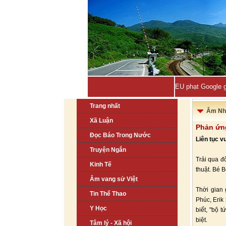
EU phạt Google g
Trang nhất
Âm Nh
Xã Luận
Phản ứng
Đọc Báo Trong Nước
Liên tục v
Truyện Ngắn
Trải qua đ
Kinh Tế
thuật. Bé B
Âm vang sử Việt
Thời gian
Tin Thể Thao
Phúc, Erik
Y Học
biết, "bộ 
biệt.
Tâm lý - Xã hội