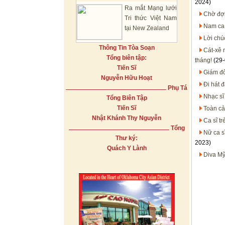
2024)
Ra mắt Mạng lưới
Chờ đợi
Tri thức Việt Nam
Nam ca 
tại New Zealand
Lời chú
Thông Tin Tòa Soạn
Cát-xê 
Tổng biên tập:
tháng!
(29-
Tiến Sĩ
Giám đố
Nguyễn Hữu Hoạt
Đi hát 
Phụ Tá
Nhạc sĩ
Tổng Biên Tập
Tiến Sĩ
Toàn cả
Nhật Khánh Thy Nguyễn
Ca sĩ t
Tổng
Nữ ca s
Thư ký:
2023)
Quách Y Lành
Diva Mỹ