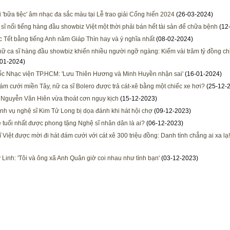
 'bữa tiệc' âm nhạc đa sắc màu tại Lễ trao giải Cống hiến 2024
(26-03-2024)
sĩ nổi tiếng hàng đầu showbiz Việt một thời phải bán hết tài sản để chữa bệnh
(12
c Tết bằng tiếng Anh năm Giáp Thìn hay và ý nghĩa nhất
(08-02-2024)
nữ ca sĩ hàng đầu showbiz khiến nhiều người ngỡ ngàng: Kiếm vài trăm tỷ đồng chỉ
01-2024)
c Nhạc viện TP.HCM: 'Lưu Thiên Hương và Minh Huyền nhận sai'
(16-01-2024)
đám cưới miền Tây, nữ ca sĩ Bolero được trả cát-xê bằng một chiếc xe hơi?
(25-12-
 Nguyễn Văn Hiên vừa thoát cơn nguy kịch
(15-12-2023)
nh vụ nghệ sĩ Kim Tử Long bị dọa đánh khi hát hội chợ
(09-12-2023)
rẻ tuổi nhất được phong tặng Nghệ sĩ nhân dân là ai?
(06-12-2023)
ĩ Việt được mời đi hát đám cưới với cát xê 300 triệu đồng: Danh tính chẳng ai xa lạ!
 Linh: 'Tôi và ông xã Anh Quân giờ coi nhau như tình bạn'
(03-12-2023)