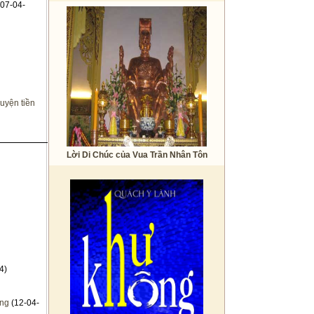
07-04-
uyện tiền
Lời Di Chúc của Vua Trần Nhân Tôn
4)
ờng
(12-04-