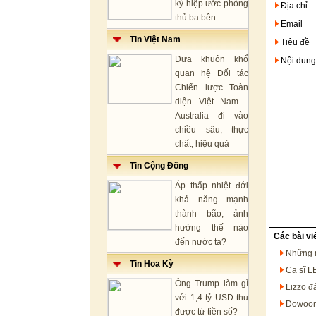
ký hiệp ước phòng
Địa chỉ
thủ ba bên
Email
Tin Việt Nam
Tiêu đề
Đưa khuôn khổ
Nội dung
quan hệ Đối tác
Chiến lược Toàn
diện Việt Nam -
Australia đi vào
chiều sâu, thực
chất, hiệu quả
Tin Cộng Đồng
Áp thấp nhiệt đới
khả năng mạnh
thành bão, ảnh
hưởng thế nào
Các bài vi
đến nước ta?
Những n
Tin Hoa Kỳ
Ca sĩ L
Ông Trump làm gì
Lizzo đá
với 1,4 tỷ USD thu
Dowoon
được từ tiền số?