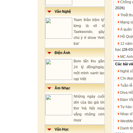
Chồng c
2026)
Văn Nghệ
Thiết th
'Nam thần trăm tỷ'
Mạng xã
từng là võ sĩ
Á quân 
Taekwondo, gây
Hồ Quỳ
chú ý ở show 'Anh
trai'
12 năm 
bạc
(28-03
Điện Ảnh
MC Anh 
Bom tấn thu gần
Các bài vi
24 tỷ đồng/ngày,
Nghệ sĩ
một mình oanh tạc
Chị đẹp
rạp Việt
Tuần lễ
Âm Nhạc
Diva Hồ
Những ngày cuối
Đàm Vĩn
đời của tác giả lời
Tự hào 
thơ 'Hà Nội mùa
Nhạc sĩ
vắng những cơn
mưa'
Westlif
Danh tí
Văn Học