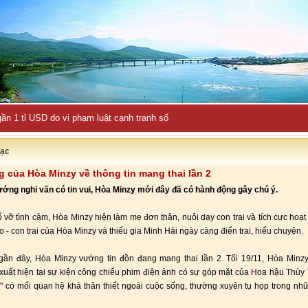
ần 1 tỉ USD do vi phạm luật cạnh tranh số
ạc
 của Hòa Minzy về thông tin mang thai lần 2
ướng nghi vấn có tin vui, Hòa Minzy mới đây đã có hành động gây chú ý.
ổ vỡ tình cảm, Hòa Minzy hiện làm mẹ đơn thân, nuôi dạy con trai và tích cực hoạ
o - con trai của Hòa Minzy và thiếu gia Minh Hải ngày càng điển trai, hiểu chuyện.
 gần đây, Hòa Minzy vướng tin đồn đang mang thai lần 2. Tối 19/11, Hòa Minz
 xuất hiện tại sự kiện công chiếu phim điện ảnh có sự góp mặt của Hoa hậu Thùy
tứ" có mối quan hệ khá thân thiết ngoài cuộc sống, thường xuyên tụ họp trong nh