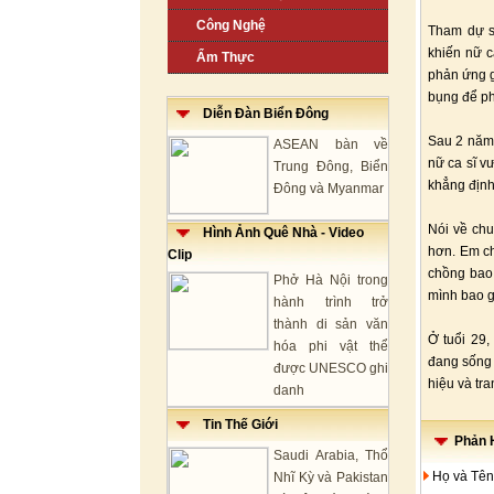
Công Nghệ
Tham dự sự
khiến nữ c
Ẩm Thực
phản ứng gâ
bụng để ph
Diễn Đàn Biển Đông
Sau 2 năm 
ASEAN bàn về
nữ ca sĩ v
Trung Đông, Biển
khẳng định 
Đông và Myanmar
Nói về chu
Hình Ảnh Quê Nhà - Video
hơn. Em ch
Clip
chồng bao
Phở Hà Nội trong
mình bao g
hành trình trở
thành di sản văn
Ở tuổi 29,
hóa phi vật thể
đang sống 
được UNESCO ghi
hiệu và tra
danh
Tin Thế Giới
Phản H
Saudi Arabia, Thổ
Họ và Tên
Nhĩ Kỳ và Pakistan