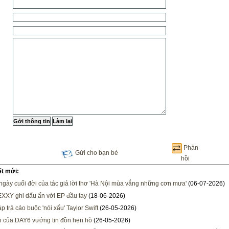
Phản
Gửi cho bạn bè
hồi
ết mới:
gày cuối đời của tác giả lời thơ 'Hà Nội mùa vắng những cơn mưa'
(06-07-2026)
EXXY ghi dấu ấn với EP đầu tay
(18-06-2026)
p trả cáo buộc 'nói xấu' Taylor Swift
(26-05-2026)
 của DAY6 vướng tin đồn hẹn hò
(26-05-2026)