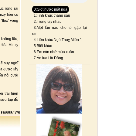
ục rộng rãi
0:Giọt nước mắt ngà
nzy liền có
1:Tình khúc tháng sáu
 "flex" vòng
2:Trong tay nhau
3:Một lần nào cho tôi gặp lại
em
 không lâu,
4:Liên khúc Ngô Thuỵ Miên 1
. Hòa Minzy
5:Biệt khúc
6:Em còn nhớ mùa xuân
7:Áo lụa Hà Đông
để suy nghĩ
ưa được lấy
n hỏi cưới
n trai hiện
 sưu tập đồ
o
saostar.vn
)