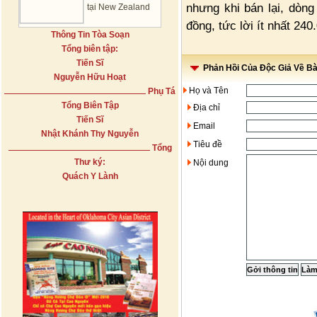
nhưng khi bán lại, dòn
tại New Zealand
đồng, tức lời ít nhất 240
Thông Tin Tòa Soạn
Tổng biên tập:
Tiến Sĩ
Phản Hồi Của Độc Giả Về Bài
Nguyễn Hữu Hoạt
Họ và Tên
Phụ Tá
Tổng Biên Tập
Địa chỉ
Tiến Sĩ
Email
Nhật Khánh Thy Nguyễn
Tiêu đề
Tổng
Thư ký:
Nội dung
Quách Y Lành