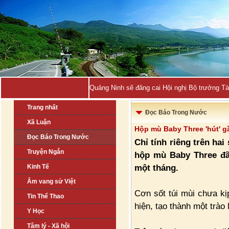
Quảng Ninh sẽ đăng cai Hội nghị Bộ trưởng T
Trang nhất
Đọc Báo Trong Nước
Xã Luận
Hộp mù Baby Three 'hút' gầ
Đọc Báo Trong Nước
Chỉ tính riêng trên ha
Truyện Ngắn
hộp mù Baby Three đã 
một tháng.
Kinh Tế
Âm vang sử Việt
Cơn sốt túi mùi chưa kị
Tin Thể Thao
hiện, tạo thành một trào 
Y Học
Tâm lý - Xã hội