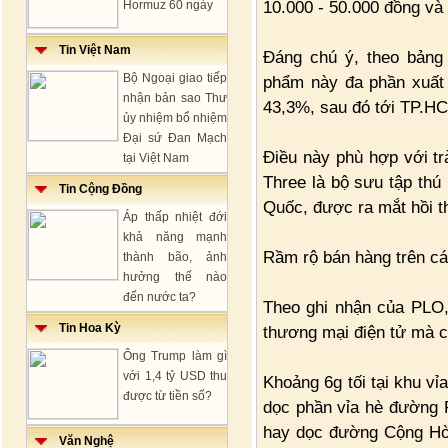
10.000 - 50.000 đồng và 
Hormuz 60 ngày
Tin Việt Nam
Đáng chú ý, theo bảng 
Bộ Ngoại giao tiếp
phẩm này đa phần xuất 
nhận bản sao Thư
43,3%, sau đó tới TP.HC
ủy nhiệm bổ nhiệm
Đại sứ Đan Mạch
Điều này phù hợp với tr
tại Việt Nam
Three là bộ sưu tập thú
Tin Cộng Đồng
Quốc, được ra mắt hồi t
Áp thấp nhiệt đới
khả năng mạnh
Rầm rộ bán hàng trên cá
thành bão, ảnh
hưởng thế nào
đến nước ta?
Theo ghi nhận của PLO,
Tin Hoa Kỳ
thương mại điện tử mà c
Ông Trump làm gì
với 1,4 tỷ USD thu
Khoảng 6g tối tại khu vỉ
được từ tiền số?
dọc phần vỉa hè đường 
hay dọc đường Cộng Hòa
Văn Nghệ