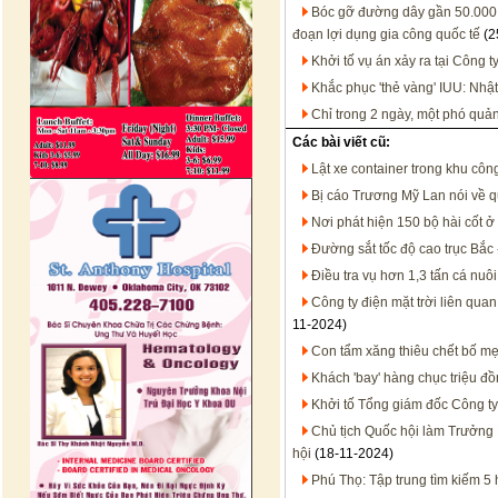
Bóc gỡ đường dây gần 50.000 
đoạn lợi dụng gia công quốc tế
(2
Khởi tố vụ án xảy ra tại Công t
Khắc phục 'thẻ vàng' IUU: Nhật
Chỉ trong 2 ngày, một phó quả
Các bài viết cũ:
Lật xe container trong khu công
Bị cáo Trương Mỹ Lan nói về q
Nơi phát hiện 150 bộ hài cốt ở
Đường sắt tốc độ cao trục Bắc 
Điều tra vụ hơn 1,3 tấn cá nuô
Công ty điện mặt trời liên qua
11-2024)
Con tẩm xăng thiêu chết bố m
Khách 'bay' hàng chục triệu đồ
Khởi tố Tổng giám đốc Công ty
Chủ tịch Quốc hội làm Trưởng 
hội
(18-11-2024)
Phú Thọ: Tập trung tìm kiếm 5 