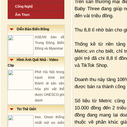
Trên sàn thương mại đi
Công Nghệ
Baby Three đang giúp n
Ẩm Thực
đến vài triệu đồng.
Thu 8,8 tỉ nhờ bán cho gi
Diễn Đàn Biển Đông
ASEAN bàn về
Trung Đông, Biển
Thống kê từ nền tảng 
Đông và Myanmar
Metric.vn cho biết, chỉ 
giới trẻ đã chi 8,8 tỉ 
Hình Ảnh Quê Nhà - Video
và TikTok Shop.
Clip
Phở Hà Nội trong
hành trình trở
Doanh thu này tăng 106%
thành di sản văn
được bán ra thành công 
hóa phi vật thể
được UNESCO ghi
Số liệu từ Metric cũng
danh
10.000 đồng đến 2 triệ
Tin Thế Giới
đồng đang mang lại doa
Iran, Oman thống
thuộc về phân khúc giá
nhất mở eo biển