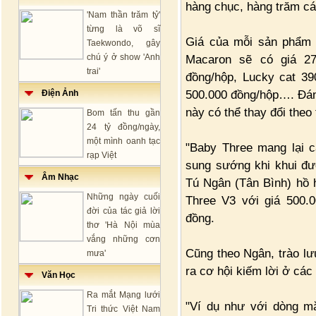
hàng chục, hàng trăm cá
'Nam thần trăm tỷ'
từng là võ sĩ
Giá của mỗi sản phẩm 
Taekwondo, gây
chú ý ở show 'Anh
Macaron sẽ có giá 27
trai'
đồng/hộp, Lucky cat 39
500.000 đồng/hộp…. Đán
Điện Ảnh
này có thể thay đổi theo 
Bom tấn thu gần
24 tỷ đồng/ngày,
một mình oanh tạc
"Baby Three mang lại c
rạp Việt
sung sướng khi khui đ
Âm Nhạc
Tú Ngân (Tân Bình) hồ h
Những ngày cuối
Three V3 với giá 500.
đời của tác giả lời
đồng.
thơ 'Hà Nội mùa
vắng những cơn
Cũng theo Ngân, trào lư
mưa'
ra cơ hội kiếm lời ở cá
Văn Học
Ra mắt Mạng lưới
"Ví dụ như với dòng mắ
Tri thức Việt Nam