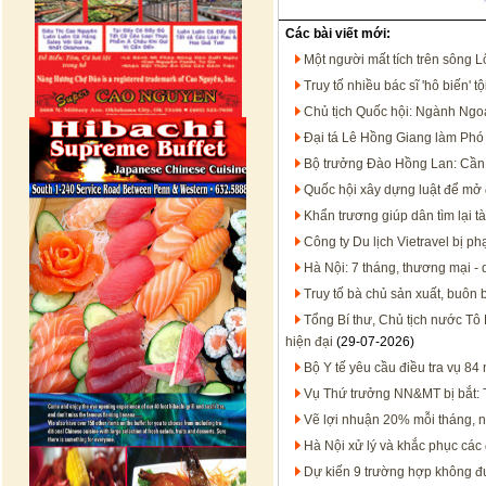
Các bài viết mới:
Một người mất tích trên sông 
Truy tố nhiều bác sĩ 'hô biến'
Chủ tịch Quốc hội: Ngành Ngoạ
Đại tá Lê Hồng Giang làm Ph
Bộ trưởng Đào Hồng Lan: Cần 
Quốc hội xây dựng luật để mở 
Khẩn trương giúp dân tìm lại tà
Công ty Du lịch Vietravel bị p
Hà Nội: 7 tháng, thương mại - 
Truy tố bà chủ sản xuất, buôn
Tổng Bí thư, Chủ tịch nước Tô 
hiện đại
(29-07-2026)
Bộ Y tế yêu cầu điều tra vụ 8
Vụ Thứ trưởng NN&MT bị bắt: T
Vẽ lợi nhuận 20% mỗi tháng, 
Hà Nội xử lý và khắc phục các
Dự kiến 9 trường hợp không đư