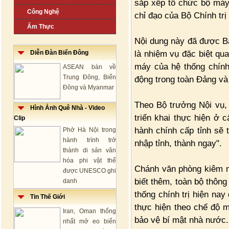
sắp xếp tổ chức bộ máy 
Công Nghệ
chỉ đạo của Bộ Chính trị
Ẩm Thực
Nội dung này đã được B
là nhiệm vụ đặc biệt qu
Diễn Đàn Biển Đông
máy của hệ thống chính 
ASEAN bàn về
Trung Đông, Biển
động trong toàn Đảng và 
Đông và Myanmar
Theo Bộ trưởng Nội vụ,
Hình Ảnh Quê Nhà - Video
triển khai thực hiện ở 
Clip
hành chính cấp tỉnh sẽ 
Phở Hà Nội trong
hành trình trở
nhập tỉnh, thành ngay".
thành di sản văn
hóa phi vật thể
Chánh văn phòng kiêm n
được UNESCO ghi
biết thêm, toàn bộ thôn
danh
thống chính trị hiện nay
Tin Thế Giới
thực hiện theo chế độ m
Iran, Oman thống
bảo vệ bí mật nhà nước.
nhất mở eo biển