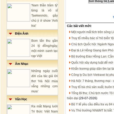
'Nam thần trăm tỷ'
từng là võ sĩ
Taekwondo, gây
chú ý ở show 'Anh
trai'
Các bài viết mới:
Một người mất tích trên sông 
Điện Ảnh
Truy tố nhiều bác sĩ 'hô biến'
Bom tấn thu gần
Chủ tịch Quốc hội: Ngành Ngoạ
24 tỷ đồng/ngày,
Đại tá Lê Hồng Giang làm Ph
một mình oanh tạc
rạp Việt
Bộ trưởng Đào Hồng Lan: Cần 
Quốc hội xây dựng luật để mở 
Âm Nhạc
Khẩn trương giúp dân tìm lại tà
Những ngày cuối
Công ty Du lịch Vietravel bị p
đời của tác giả lời
Hà Nội: 7 tháng, thương mại - 
thơ 'Hà Nội mùa
vắng những cơn
Truy tố bà chủ sản xuất, buôn
mưa'
Tổng Bí thư, Chủ tịch nước Tô 
hiện đại
(29-07-2026)
Văn Học
Bộ Y tế yêu cầu điều tra vụ 8
Ra mắt Mạng lưới
Vụ Thứ trưởng NN&MT bị bắt: T
Tri thức Việt Nam