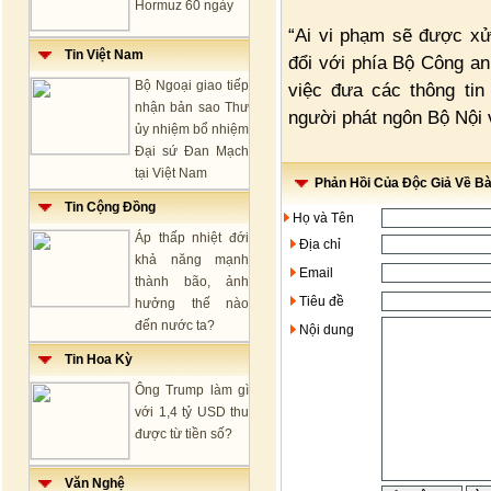
Hormuz 60 ngày
“Ai vi phạm sẽ được xử 
Tin Việt Nam
đổi với phía Bộ Công an
Bộ Ngoại giao tiếp
việc đưa các thông tin
nhận bản sao Thư
người phát ngôn Bộ Nội
ủy nhiệm bổ nhiệm
Đại sứ Đan Mạch
tại Việt Nam
Phản Hồi Của Độc Giả Về Bài
Tin Cộng Đồng
Họ và Tên
Áp thấp nhiệt đới
Địa chỉ
khả năng mạnh
Email
thành bão, ảnh
Tiêu đề
hưởng thế nào
đến nước ta?
Nội dung
Tin Hoa Kỳ
Ông Trump làm gì
với 1,4 tỷ USD thu
được từ tiền số?
Văn Nghệ