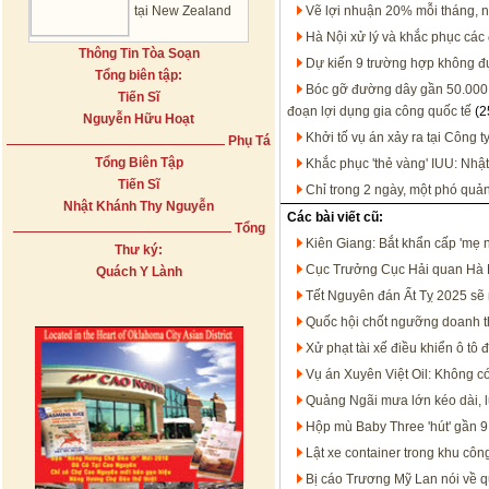
tại New Zealand
Vẽ lợi nhuận 20% mỗi tháng, 
Hà Nội xử lý và khắc phục các
Thông Tin Tòa Soạn
Dự kiến 9 trường hợp không đư
Tổng biên tập:
Bóc gỡ đường dây gần 50.000 
Tiến Sĩ
đoạn lợi dụng gia công quốc tế
(2
Nguyễn Hữu Hoạt
Khởi tố vụ án xảy ra tại Công t
Phụ Tá
Tổng Biên Tập
Khắc phục 'thẻ vàng' IUU: Nhật
Tiến Sĩ
Chỉ trong 2 ngày, một phó quả
Nhật Khánh Thy Nguyễn
Các bài viết cũ:
Tổng
Kiên Giang: Bắt khẩn cấp 'mẹ 
Thư ký:
Cục Trưởng Cục Hải quan Hà 
Quách Y Lành
Tết Nguyên đán Ất Tỵ 2025 sẽ n
Quốc hội chốt ngưỡng doanh th
Xử phạt tài xế điều khiển ô tô đi 
Vụ án Xuyên Việt Oil: Không c
Quảng Ngãi mưa lớn kéo dài, 
Hộp mù Baby Three 'hút' gần 9 
Lật xe container trong khu công
Bị cáo Trương Mỹ Lan nói về q