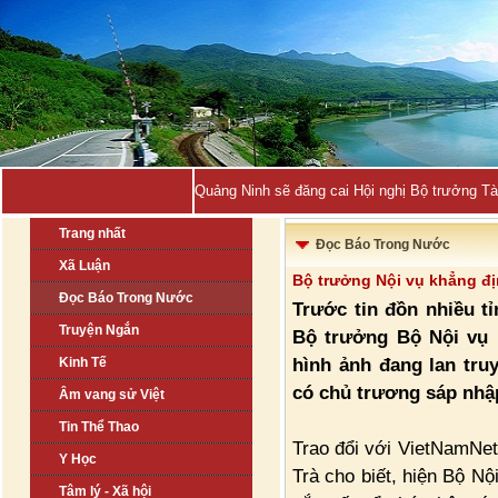
Quảng Ninh sẽ đăng cai Hội nghị Bộ trưởng T
Trang nhất
Đọc Báo Trong Nước
Xã Luận
Bộ trưởng Nội vụ khẳng đị
Đọc Báo Trong Nước
Trước tin đồn nhiều tỉ
Truyện Ngắn
Bộ trưởng Bộ Nội vụ 
hình ảnh đang lan tru
Kinh Tế
có chủ trương sáp nhập
Âm vang sử Việt
Tin Thể Thao
Trao đổi với VietNamNet
Y Học
Trà cho biết, hiện Bộ Nộ
Tâm lý - Xã hội