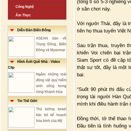
(tổng tỉ số 5-3 nghiêng 
Công Nghệ
ở sân chơi này.
Ẩm Thực
Với người Thái, đây là t
tiên họ thua tuyển Việt 
Diễn Đàn Biển Đông
ASEAN bàn về
Trung Đông, Biển
Sau trận thua, truyền 
Đông và Myanmar
khiến Voi chiến bại tr
Siam Sport có đề cập tớ
Hình Ảnh Quê Nhà - Video
thật sự tốt, đây là một
Clip
bại.
Ngắm những loài
động vật quý hiếm
sinh sống trong
“Suốt 90 phút thi đấu c
rừng Khánh Hòa
trọng tài người Hàn Qu
Tin Thế Giới
mình khi điều hành trận 
Thủ tướng Israel
bác bỏ kế hoạch
Đồng thời, tờ thể thao 
hòa bình của Mỹ
Đầu tiên là tình huống