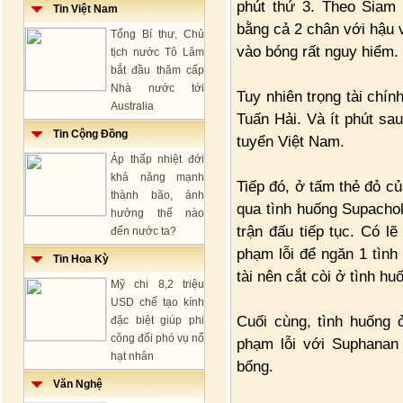
phút thứ 3. Theo Siam 
Tin Việt Nam
bằng cả 2 chân với hậu 
Tổng Bí thư, Chủ
vào bóng rất nguy hiểm.
tịch nước Tô Lâm
bắt đầu thăm cấp
Nhà nước tới
Tuy nhiên trọng tài chí
Australia
Tuấn Hải. Và ít phút sa
Tin Cộng Đồng
tuyển Việt Nam.
Áp thấp nhiệt đới
khả năng mạnh
Tiếp đó, ở tấm thẻ đỏ c
thành bão, ảnh
qua tình huống Supachok
hưởng thế nào
trận đấu tiếp tục. Có l
đến nước ta?
phạm lỗi để ngăn 1 tình
Tin Hoa Kỳ
tài nên cắt còi ở tình h
Mỹ chi 8,2 triệu
USD chế tạo kính
Cuối cùng, tình huống 
đặc biệt giúp phi
công đối phó vụ nổ
phạm lỗi với Suphanan
hạt nhân
bổng.
Văn Nghệ