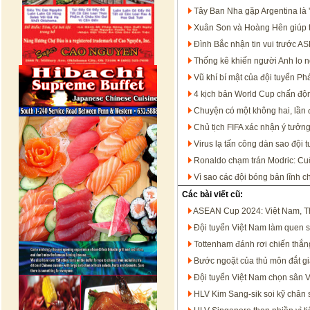
Tây Ban Nha gặp Argentina là '
Xuân Son và Hoàng Hên giúp 
Đình Bắc nhận tin vui trước 
Thống kê khiến người Anh lo n
Vũ khí bí mật của đội tuyển P
4 kịch bản World Cup chấn độn
Chuyện có một không hai, lần đ
Chủ tịch FIFA xác nhận ý tưởn
Virus lạ tấn công dàn sao đội 
Ronaldo chạm trán Modric: Cu
Vì sao các đội bóng bản lĩnh c
Các bài viết cũ:
ASEAN Cup 2024: Việt Nam, Thá
Đội tuyển Việt Nam làm quen 
Tottenham đánh rơi chiến thắn
Bước ngoặt của thủ môn đắt giá
Đội tuyển Việt Nam chọn sân 
HLV Kim Sang-sik soi kỹ chân 