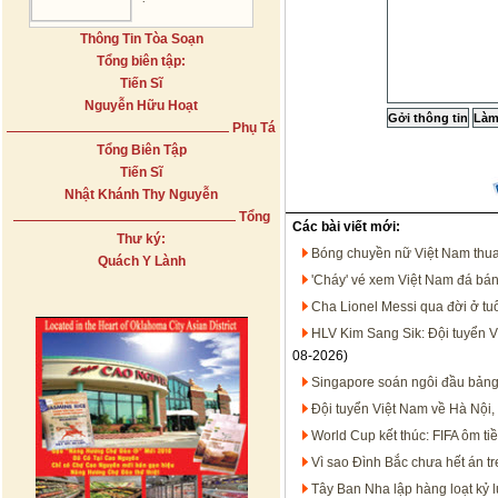
Thông Tin Tòa Soạn
Tổng biên tập:
Tiến Sĩ
Nguyễn Hữu Hoạt
Phụ Tá
Tổng Biên Tập
Tiến Sĩ
Nhật Khánh Thy Nguyễn
Tổng
Các bài viết mới:
Thư ký:
Bóng chuyền nữ Việt Nam thua
Quách Y Lành
'Cháy' vé xem Việt Nam đá bá
Cha Lionel Messi qua đời ở tu
HLV Kim Sang Sik: Đội tuyển V
08-2026)
Singapore soán ngôi đầu bảng
Đội tuyển Việt Nam về Hà Nội,
World Cup kết thúc: FIFA ôm t
Vì sao Đình Bắc chưa hết án 
Tây Ban Nha lập hàng loạt kỷ 