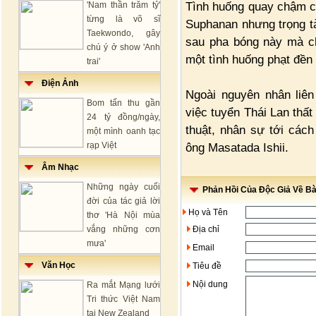
Tình huống quay chậm c
'Nam thần trăm tỷ'
từng là võ sĩ
Suphanan nhưng trọng t
Taekwondo, gây
sau pha bóng này mà ch
chú ý ở show 'Anh
một tình huống phạt đền
trai'
Điện Ảnh
Ngoài nguyên nhân liên
Bom tấn thu gần
việc tuyển Thái Lan thất
24 tỷ đồng/ngày,
thuật, nhân sự tới các
một mình oanh tạc
rạp Việt
ông Masatada Ishii.
Âm Nhạc
Những ngày cuối
Phản Hồi Của Độc Giả Về Bài
đời của tác giả lời
Họ và Tên
thơ 'Hà Nội mùa
vắng những cơn
Địa chỉ
mưa'
Email
Văn Học
Tiêu đề
Nội dung
Ra mắt Mạng lưới
Tri thức Việt Nam
tại New Zealand