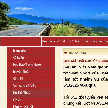
Việt Nam là 'mắt xích' chiến lược trong hiện
Trang nhất
Tin Thể Thao
Xã Luận
Báo chí Thái Lan bình luận
Đọc Báo Trong Nước
Sau khi Việt Nam giàn
Truyện Ngắn
tờ Siam Sport của Thái
làm tốt nhiệm vụ của
Kinh Tế
5/1/2025 vừa qua.
Âm vang sử Việt
Tin Thể Thao
Tối 5/1, đội tuyển Việt 
Y Học
chung kết lượt về ASEA
Tâm lý - Xã hội