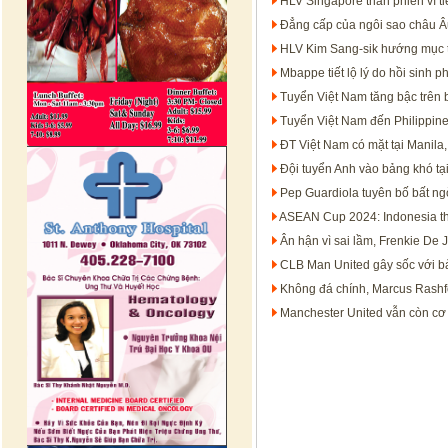
HLV Singapore than phiền vì ti
Đẳng cấp của ngôi sao châu 
HLV Kim Sang-sik hướng mục 
Mbappe tiết lộ lý do hồi sinh 
Tuyển Việt Nam tăng bậc trên
Tuyển Việt Nam đến Philippine
ĐT Việt Nam có mặt tại Manila,
Đội tuyển Anh vào bảng khó tạ
Pep Guardiola tuyên bố bất ng
ASEAN Cup 2024: Indonesia t
Ân hận vì sai lầm, Frenkie De 
CLB Man United gây sốc với 
Không đá chính, Marcus Rashfor
Manchester United vẫn còn cơ