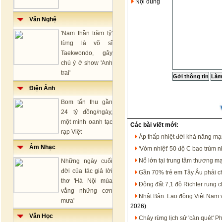
Nội dung
Văn Nghệ
'Nam thần trăm tỷ'
từng là võ sĩ
Taekwondo, gây
chú ý ở show 'Anh
trai'
Điện Ảnh
Bom tấn thu gần
24 tỷ đồng/ngày,
một mình oanh tạc
Các bài viết mới:
rạp Việt
Áp thấp nhiệt đới khả năng m
Âm Nhạc
'Vòm nhiệt' 50 độ C bao trùm 
Nổ lớn tại trung tâm thương m
Những ngày cuối
đời của tác giả lời
Gần 70% trẻ em Tây Âu phải c
thơ 'Hà Nội mùa
Động đất 7,1 độ Richter rung
vắng những cơn
Nhật Bản: Lao động Việt Nam 
mưa'
2026)
Văn Học
Cháy rừng lịch sử 'càn quét' 