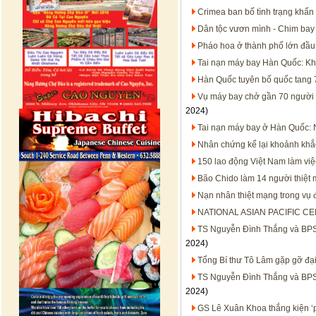
Crimea ban bố tình trạng khẩn
Dân tộc vươn mình - Chim bay
Pháo hoa ở thành phố lớn đầu 
Tai nạn máy bay Hàn Quốc: Khở
Hàn Quốc tuyên bố quốc tang 7
Vụ máy bay chở gần 70 người rơ
2024)
Tai nạn máy bay ở Hàn Quốc: 
Nhân chứng kể lại khoảnh khắ
150 lao động Việt Nam làm việ
Bão Chido làm 14 người thiệt
Nạn nhân thiệt mạng trong vụ
NATIONAL ASIAN PACIFIC C
TS Nguyễn Đình Thắng và BPSO
2024)
Tổng Bí thư Tô Lâm gặp gỡ đại
TS Nguyễn Đình Thắng và BPSO
2024)
GS Lê Xuân Khoa thắng kiện ‘