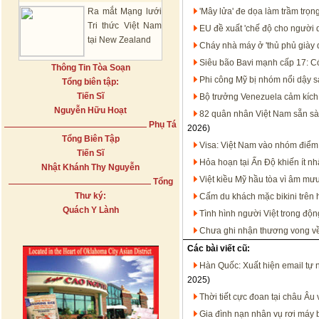
Ra mắt Mạng lưới
'Mây lửa' đe dọa làm trầm trọ
Tri thức Việt Nam
EU đề xuất 'chế độ cho người 
tại New Zealand
Cháy nhà máy ở 'thủ phủ giày
Siêu bão Bavi mạnh cấp 17: Có
Thông Tin Tòa Soạn
Phi công Mỹ bị nhóm nổi dậy sá
Tổng biên tập:
Tiến Sĩ
Bộ trưởng Venezuela cảm kích 
Nguyễn Hữu Hoạt
82 quân nhân Việt Nam sẵn sà
Phụ Tá
2026)
Tổng Biên Tập
Visa: Việt Nam vào nhóm điể
Tiến Sĩ
Hỏa hoạn tại Ấn Độ khiến ít nh
Nhật Khánh Thy Nguyễn
Việt kiều Mỹ hầu tòa vì âm mư
Tổng
Thư ký:
Cấm du khách mặc bikini trên h
Quách Y Lành
Tình hình người Việt trong động
Chưa ghi nhận thương vong về 
Các bài viết cũ:
Hàn Quốc: Xuất hiện email tự n
2025)
Thời tiết cực đoan tại châu Âu
Gia đình nạn nhân vụ rơi máy b