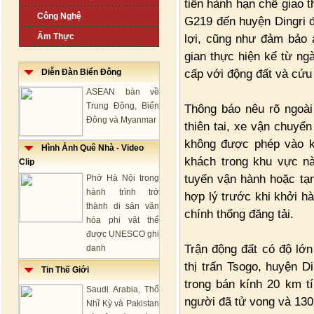
tiến hành hạn chế giao 
Công Nghệ
G219 đến huyện Dingri đ
Ẩm Thực
lợi, cũng như đảm bảo 
gian thực hiện kể từ ng
cấp với động đất và cứu
Diễn Đàn Biển Đông
ASEAN bàn về
Trung Đông, Biển
Thông báo nêu rõ ngoài
Đông và Myanmar
thiên tai, xe vận chuyển
không được phép vào k
Hình Ảnh Quê Nhà - Video
khách trong khu vực nà
Clip
tuyến vận hành hoặc tạm
Phở Hà Nội trong
hành trình trở
hợp lý trước khi khởi hà
thành di sản văn
chính thống đăng tải.
hóa phi vật thể
được UNESCO ghi
Trận động đất có độ lớn
danh
thị trấn Tsogo, huyện D
Tin Thế Giới
trong bán kính 20 km tí
Saudi Arabia, Thổ
người đã tử vong và 130
Nhĩ Kỳ và Pakistan