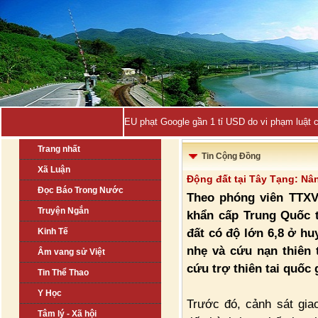
EU phạt Google gần 1 tỉ USD do vi phạm luật 
Trang nhất
Tin Cộng Đồng
Xã Luận
Động đất tại Tây Tạng: Nâ
Đọc Báo Trong Nước
Theo phóng viên TTXV
Truyện Ngắn
khẩn cấp Trung Quốc t
đất có độ lớn 6,8 ở h
Kinh Tế
nhẹ và cứu nạn thiên 
Âm vang sử Việt
cứu trợ thiên tai quốc g
Tin Thể Thao
Y Học
Trước đó, cảnh sát gia
Tâm lý - Xã hội