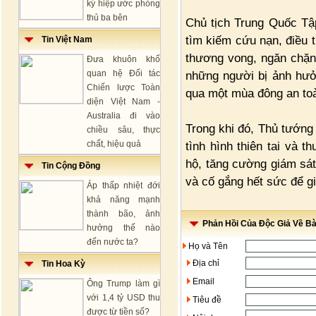
ký hiệp ước phòng
thủ ba bên
Chủ tịch Trung Quốc Tập
tìm kiếm cứu nạn, điều t
Tin Việt Nam
thương vong, ngăn chặn 
Đưa khuôn khổ
quan hệ Đối tác
những người bị ảnh hư
Chiến lược Toàn
qua một mùa đông an to
diện Việt Nam -
Australia đi vào
Trong khi đó, Thủ tướng
chiều sâu, thực
chất, hiệu quả
tình hình thiên tai và 
hộ, tăng cường giám sát
Tin Cộng Đồng
và cố gắng hết sức để g
Áp thấp nhiệt đới
khả năng mạnh
thành bão, ảnh
Phản Hồi Của Độc Giả Về Bài
hưởng thế nào
đến nước ta?
Họ và Tên
Địa chỉ
Tin Hoa Kỳ
Email
Ông Trump làm gì
với 1,4 tỷ USD thu
Tiêu đề
được từ tiền số?