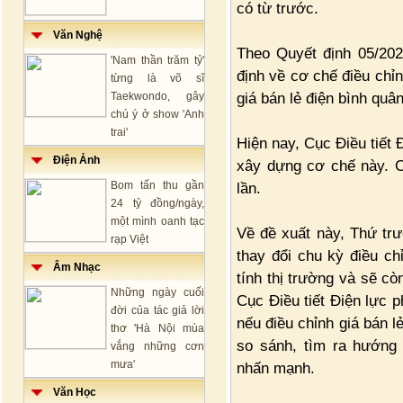
có từ trước.
Văn Nghệ
Theo Quyết định 05/20
'Nam thần trăm tỷ'
định về cơ chế điều chỉn
từng là võ sĩ
giá bán lẻ điện bình quâ
Taekwondo, gây
chú ý ở show 'Anh
trai'
Hiện nay, Cục Điều tiết
Điện Ảnh
xây dựng cơ chế này. C
Bom tấn thu gần
lần.
24 tỷ đồng/ngày,
một mình oanh tạc
Về đề xuất này, Thứ tr
rạp Việt
thay đổi chu kỳ điều ch
Âm Nhạc
tính thị trường và sẽ cò
Những ngày cuối
Cục Điều tiết Điện lực p
đời của tác giả lời
nếu điều chỉnh giá bán lẻ
thơ 'Hà Nội mùa
so sánh, tìm ra hướng
vắng những cơn
mưa'
nhấn mạnh.
Văn Học