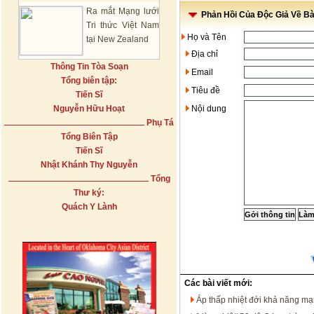
Ra mắt Mạng lưới
Phản Hồi Của Độc Giả Về Bài
Tri thức Việt Nam
Họ và Tên
tại New Zealand
Địa chỉ
Thông Tin Tòa Soạn
Email
Tổng biên tập:
Tiêu đề
Tiến Sĩ
Nguyễn Hữu Hoạt
Nội dung
Phụ Tá
Tổng Biên Tập
Tiến Sĩ
Nhật Khánh Thy Nguyễn
Tổng
Thư ký:
Quách Y Lành
Các bài viết mới:
Áp thấp nhiệt đới khả năng m