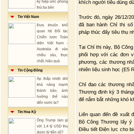
khích người tiêu dùng 
ký hiệp ước phòng
thủ ba bên
Trước đó, ngày 26/12/2
Tin Việt Nam
đã ban hành Chỉ thị số
Đưa khuôn khổ
quan hệ Đối tác
pháp thúc đẩy tiêu thụ nh
Chiến lược Toàn
diện Việt Nam -
Tại Chỉ thị này, Bộ Côn
Australia đi vào
phối hợp với các đơn vị
chiều sâu, thực
chất, hiệu quả
phương, các thương nhâ
nhiên liệu sinh học (E5
Tin Cộng Đồng
Áp thấp nhiệt đới
Chỉ đạo các thương nh
khả năng mạnh
thành bão, ảnh
Thương định kỳ 3 tháng/
hưởng thế nào
để nắm bắt những khó kh
đến nước ta?
Tin Hoa Kỳ
Liên quan đến đề xuất đ
Ông Trump làm gì
Bộ Công Thương lấy ý 
với 1,4 tỷ USD thu
Điều tiết Điện lực cho b
được từ tiền số?