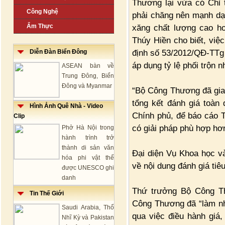
Thương lại vừa có Chỉ 
Công Nghệ
phải chăng nên mạnh dạn
Ẩm Thực
xăng chất lượng cao h
Thúy Hiền cho biết, việ
định số 53/2012/QĐ-TTg 
Diễn Đàn Biển Đông
áp dụng tỷ lệ phối trộn n
ASEAN bàn về
Trung Đông, Biển
Đông và Myanmar
“Bộ Công Thương đã gia
tổng kết đánh giá toàn
Hình Ảnh Quê Nhà - Video
Chính phủ, để báo cáo 
Clip
có giải pháp phù hợp hơ
Phở Hà Nội trong
hành trình trở
thành di sản văn
Đại diện Vụ Khoa học v
hóa phi vật thể
về nội dung đánh giá tiê
được UNESCO ghi
danh
Thứ trưởng Bộ Công Th
Tin Thế Giới
Công Thương đã “làm nhi
Saudi Arabia, Thổ
qua việc điều hành giá
Nhĩ Kỳ và Pakistan