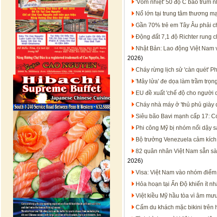
'Vòm nhiệt' 50 độ C bao trùm 
Nổ lớn tại trung tâm thương m
Gần 70% trẻ em Tây Âu phải c
Động đất 7,1 độ Richter rung
Nhật Bản: Lao động Việt Nam 
2026)
Cháy rừng lịch sử 'càn quét' 
'Mây lửa' đe dọa làm trầm trọ
EU đề xuất 'chế độ cho người 
Cháy nhà máy ở 'thủ phủ giày
Siêu bão Bavi mạnh cấp 17: Có
Phi công Mỹ bị nhóm nổi dậy sá
Bộ trưởng Venezuela cảm kích 
82 quân nhân Việt Nam sẵn sà
2026)
Visa: Việt Nam vào nhóm điể
Hỏa hoạn tại Ấn Độ khiến ít nh
Việt kiều Mỹ hầu tòa vì âm mư
Cấm du khách mặc bikini trên h