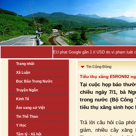
EU phạt Google gần 1 tỉ USD do vi phạm luật 
Trang nhất
Tin Cộng Đồng
Xã Luận
Tiêu thụ xăng E5RON92 ng
Đọc Báo Trong Nước
Tại cuộc họp báo thườ
Truyện Ngắn
chiều ngày 7/1, bà N
trong nước (Bộ Công 
Kinh Tế
tiêu thụ xăng sinh họ
Âm vang sử Việt
Tin Thể Thao
Trả lời câu hỏi của ph
Y Học
giảm, nhiều cây xăn
Tâm lý - Xã hội