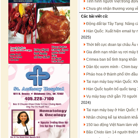
Tình hình người Việt trong động
Chưa ghi nhận thương vong về 
Các bài viết cũ:
Động đất tại Tây Tạng: Nâng 
Hàn Quốc: Xuất hiện email tự n
2025)
Thời tiết cực đoan tại châu Âu
Gia đình nạn nhân vụ rơi máy b
Crimea ban bố tình trạng khẩn
Dân tộc vươn mình - Chim bay
Pháo hoa ở thành phố lớn đầu 
Tai nạn máy bay Hàn Quốc: Khở
Hàn Quốc tuyên bố quốc tang 7
Vụ máy bay chở gần 70 người rơ
2024)
Tai nạn máy bay ở Hàn Quốc: 
Nhân chứng kể lại khoảnh khắ
150 lao động Việt Nam làm việ
Bão Chido làm 14 người thiệt