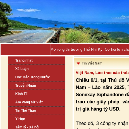
Mở rộng thị trường Thổ Nhĩ Kỳ: Cơ hội lớn ch
Trang nhất
Tin Việt Nam
Xã Luận
Việt Nam, Lào trao các thỏa
Đọc Báo Trong Nước
Chiều 9/1, tại Thủ đô V
Truyện Ngắn
Nam – Lào năm 2025, 
Sonexay Siphandone đã
Kinh Tế
trao các giấy phép, vă
Âm vang sử Việt
trị giá hàng tỷ USD.
Tin Thể Thao
Y Học
Theo đó, 3 công ty nhận
Tâm lý - Xã hội