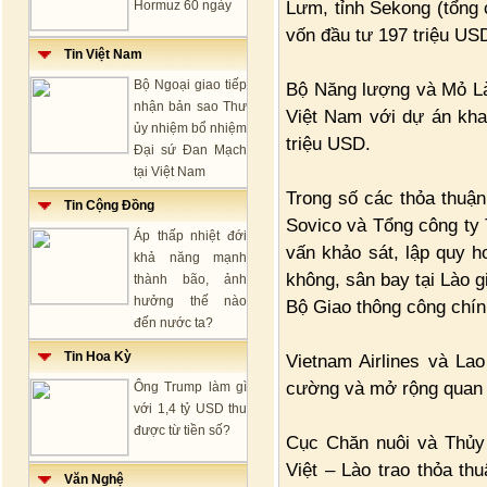
Lưm, tỉnh Sekong (tổng
Hormuz 60 ngày
vốn đầu tư 197 triệu US
Tin Việt Nam
Bộ Ngoại giao tiếp
Bộ Năng lượng và Mỏ Là
nhận bản sao Thư
Việt Nam với dự án khai
ủy nhiệm bổ nhiệm
triệu USD.
Đại sứ Đan Mạch
tại Việt Nam
Trong số các thỏa thuận
Tin Cộng Đồng
Sovico và Tổng công ty T
Áp thấp nhiệt đới
vấn khảo sát, lập quy h
khả năng mạnh
không, sân bay tại Lào 
thành bão, ảnh
hưởng thế nào
Bộ Giao thông công chín
đến nước ta?
Tin Hoa Kỳ
Vietnam Airlines và Lao
cường và mở rộng quan 
Ông Trump làm gì
với 1,4 tỷ USD thu
được từ tiền số?
Cục Chăn nuôi và Thủy
Việt – Lào trao thỏa thu
Văn Nghệ