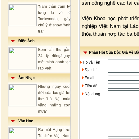
sản công nghệ cao tại cá
'Nam thần trăm tỷ'
từng là võ sĩ
Viện Khoa học phát triể
Taekwondo, gây
chú ý ở show 'Anh
nghiệp Việt Nam tại Lào
trai'
thỏa thuận hợp tác ba b
Điện Ảnh
Bom tấn thu gần
Phản Hồi Của Độc Giả Về Bài
24 tỷ đồng/ngày,
một mình oanh tạc
Họ và Tên
rạp Việt
Địa chỉ
Âm Nhạc
Email
Tiêu đề
Những ngày cuối
đời của tác giả lời
Nội dung
thơ 'Hà Nội mùa
vắng những cơn
mưa'
Văn Học
Ra mắt Mạng lưới
Tri thức Việt Nam