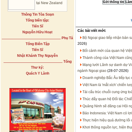
tại New Zealand
Thông Tin Tòa Soạn
Tổng biên tập:
Tiến Sĩ
Các bài viết mới:
Nguyễn Hữu Hoạt
Bộ Ngoại giao tiếp nhận bản 
Phụ Tá
2026)
Tổng Biên Tập
Tiến Sĩ
Bối cảnh mới của quan hệ Việt
Nhật Khánh Thy Nguyễn
Thành công của Việt Nam cũn
Tổng
Mạng lưới Lãnh sự danh dự Việt
Thư ký:
ngành Ngoại giao
(28-07-2026)
Quách Y Lành
Doanh nghiệp Bắc Âu tiếp tục 
Việt Nam là 'mắt xích' chiến 
Tái cấu trúc chuỗi cung ứng to
Thúc đẩy quan hệ Đối tác Chiến
Quảng Ninh sẽ đăng cai Hội n
Báo Indonesia: Việt Nam có lợi
Thực hiện hiệu quả đường lối
Khơi thông nguồn lực, hiện thự