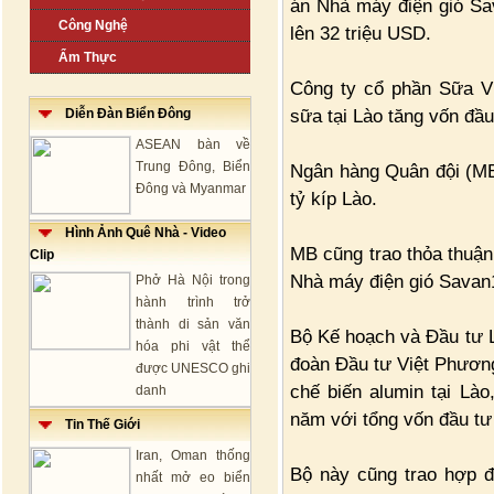
án Nhà máy điện gió Sa
Công Nghệ
lên 32 triệu USD.
Ẩm Thực
Công ty cổ phần Sữa Vi
sữa tại Lào tăng vốn đầu
Diễn Đàn Biển Đông
ASEAN bàn về
Trung Đông, Biển
Ngân hàng Quân đội (MB
Đông và Myanmar
tỷ kíp Lào.
Hình Ảnh Quê Nhà - Video
MB cũng trao thỏa thuận
Clip
Nhà máy điện gió Savan
Phở Hà Nội trong
hành trình trở
thành di sản văn
Bộ Kế hoạch và Đầu tư L
hóa phi vật thể
đoàn Đầu tư Việt Phương
được UNESCO ghi
chế biến alumin tại Lào
danh
năm với tổng vốn đầu tư
Tin Thế Giới
Iran, Oman thống
Bộ này cũng trao hợp đ
nhất mở eo biển