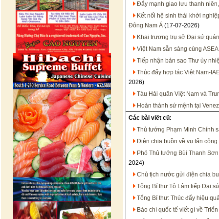
Đẩy mạnh giao lưu thanh niên,
Kết nối hệ sinh thái khởi nghi
Đông Nam Á
(17-07-2026)
Khai trương trụ sở Đại sứ quán
Việt Nam sẵn sàng cùng ASEA
Tiếp nhận bản sao Thư ủy nhiệ
Thúc đẩy hợp tác Việt Nam-IA
2026)
Tàu Hải quân Việt Nam và Trun
Hoàn thành sứ mệnh tại Venez
Các bài viết cũ:
Thủ tướng Phạm Minh Chính
Điện chia buồn về vụ tấn công 
Phó Thủ tướng Bùi Thanh Sơn v
2024)
Chủ tịch nước gửi điện chia b
Tổng Bí thư Tô Lâm tiếp Đại sứ 
Tổng Bí thư: Thúc đẩy hiệu qu
Báo chí quốc tế viết gì về Tr