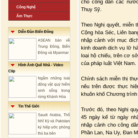
cho công dân các nước
Công Nghệ
Thụy Sỹ.
Ẩm Thực
Theo Nghị quyết, miễn 
Cộng hòa Séc, Liên bang
Diễn Đàn Biển Đông
nhập cảnh với mục đích
ASEAN bàn về
Trung Đông, Biển
kinh doanh dịch vụ lữ h
Đông và Myanmar
loại hộ chiếu, trên cơ s
của pháp luật Việt Nam.
Hình Ảnh Quê Nhà - Video
Clip
Chính sách miễn thị th
Ngắm những loài
động vật quý hiếm
nêu trên được thực hiệ
sinh sống trong
khuôn khổ Chương trình k
rừng Khánh Hòa
Tin Thế Giới
Trước đó, theo Nghị qu
Saudi Arabia, Thổ
45 ngày kể từ ngày nhậ
Nhĩ Kỳ và Pakistan
nhập cảnh cho công dâ
ký hiệp ước phòng
Phần Lan, Na Uy, Đan M
thủ ba bên