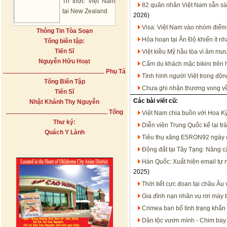
Tri thức Việt Nam
82 quân nhân Việt Nam sẵn sà
tại New Zealand
2026)
Visa: Việt Nam vào nhóm điể
Thông Tin Tòa Soạn
Hỏa hoạn tại Ấn Độ khiến ít nh
Tổng biên tập:
Tiến Sĩ
Việt kiều Mỹ hầu tòa vì âm mư
Nguyễn Hữu Hoạt
Cấm du khách mặc bikini trên h
Phụ Tá
Tình hình người Việt trong động
Tổng Biên Tập
Chưa ghi nhận thương vong về 
Tiến Sĩ
Các bài viết cũ:
Nhật Khánh Thy Nguyễn
Tổng
Việt Nam chia buồn với Hoa Kỳ
Thư ký:
Diễn viên Trung Quốc kể lại tr
Quách Y Lành
Tiêu thụ xăng E5RON92 ngày 
Động đất tại Tây Tạng: Nâng 
Hàn Quốc: Xuất hiện email tự n
2025)
Thời tiết cực đoan tại châu Âu
Gia đình nạn nhân vụ rơi máy b
Crimea ban bố tình trạng khẩn
Dân tộc vươn mình - Chim bay