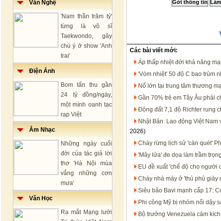
Văn Nghệ
'Nam thần trăm tỷ'
từng là võ sĩ
Taekwondo, gây
chú ý ở show 'Anh
Các bài viết mới:
trai'
Áp thấp nhiệt đới khả năng m
Điện Ảnh
'Vòm nhiệt' 50 độ C bao trùm 
Bom tấn thu gần
Nổ lớn tại trung tâm thương m
24 tỷ đồng/ngày,
Gần 70% trẻ em Tây Âu phải c
một mình oanh tạc
Động đất 7,1 độ Richter rung
rạp Việt
Nhật Bản: Lao động Việt Nam 
Âm Nhạc
2026)
Cháy rừng lịch sử 'càn quét' 
Những ngày cuối
đời của tác giả lời
'Mây lửa' đe dọa làm trầm trọ
thơ 'Hà Nội mùa
EU đề xuất 'chế độ cho người 
vắng những cơn
Cháy nhà máy ở 'thủ phủ giày
mưa'
Siêu bão Bavi mạnh cấp 17: Có
Văn Học
Phi công Mỹ bị nhóm nổi dậy sá
Ra mắt Mạng lưới
Bộ trưởng Venezuela cảm kích 