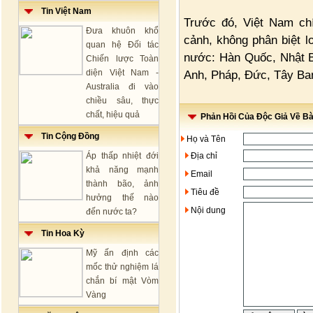
Tin Việt Nam
Trước đó, Việt Nam ch
Đưa khuôn khổ
cảnh, không phân biệt l
quan hệ Đối tác
nước: Hàn Quốc, Nhật B
Chiến lược Toàn
diện Việt Nam -
Anh, Pháp, Đức, Tây Ban
Australia đi vào
chiều sâu, thực
chất, hiệu quả
Phản Hồi Của Độc Giả Về Bài
Tin Cộng Đồng
Họ và Tên
Áp thấp nhiệt đới
Địa chỉ
khả năng mạnh
Email
thành bão, ảnh
Tiêu đề
hưởng thế nào
Nội dung
đến nước ta?
Tin Hoa Kỳ
Mỹ ấn định các
mốc thử nghiệm lá
chắn bí mật Vòm
Vàng