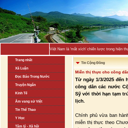
Việt Nam là 'mắt xích' chiến lược trong hiện
Trang nhất
Tin Cộng Đồng
Xã Luận
Miễn thị thực cho công dân
Đọc Báo Trong Nước
Từ ngày 1/3/2025 đến h
Truyện Ngắn
công dân các nước Cộ
Sỹ với thời hạn tạm tr
Kinh Tế
lịch.
Âm vang sử Việt
Tin Thể Thao
Chính phủ vừa ban hành
Y Học
miễn thị thực theo Chươn
Tâm lý - Xã hội