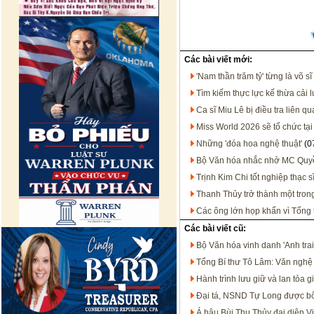
Các bài viết mới:
'Nam thần trăm tỷ' từng là võ s
Tìm kiếm thực lực kế thừa cải 
Ca sĩ Miu Lê bị điều tra liên 
Miss World 2026 sẽ tổ chức tạ
Những 'đóa hoa nghệ thuật'
(0
Bộ Văn hóa nhắc nhở MC Quy
Trịnh Kim Chi tốt nghiệp thạc sĩ
Thanh Thủy trở thành một tron
Các ông lớn họp khẩn vì Tổng
Các bài viết cũ:
Bộ Văn hóa vinh danh 'Anh trai 
Tổng Bí thư Tô Lâm: Văn nghệ s
Hành trình lưu giữ và lan tỏa 
Đại tá, NSND Tự Long được b
Á hậu Bùi Thu Thủy đại diện V