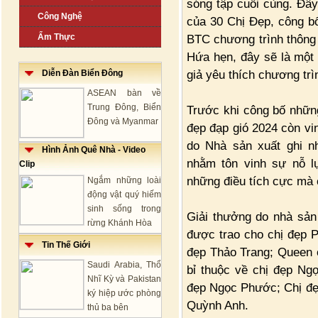
sóng tập cuối cùng. Đây
Công Nghệ
của 30 Chị Đẹp, công bố
Ẩm Thực
BTC chương trình thông 
Hứa hẹn, đây sẽ là một 
giả yêu thích chương trì
Diễn Đàn Biển Đông
ASEAN bàn về
Trung Đông, Biển
Trước khi công bố những
Đông và Myanmar
đẹp đạp gió 2024 còn vi
do Nhà sản xuất ghi n
Hình Ảnh Quê Nhà - Video
nhằm tôn vinh sự nỗ lự
Clip
những điều tích cực mà c
Ngắm những loài
động vật quý hiếm
sinh sống trong
Giải thưởng do nhà sản 
rừng Khánh Hòa
được trao cho chị đẹp 
Tin Thế Giới
đẹp Thảo Trang; Queen o
Saudi Arabia, Thổ
bỉ thuộc về chị đẹp Ng
Nhĩ Kỳ và Pakistan
đẹp Ngọc Phước; Chị đẹ
ký hiệp ước phòng
Quỳnh Anh.
thủ ba bên