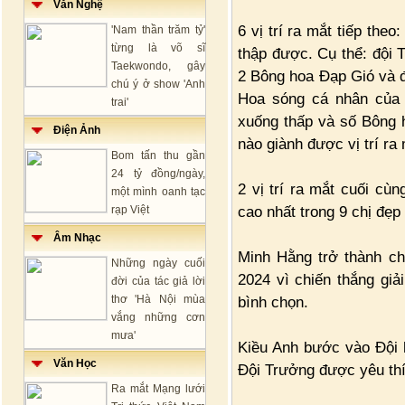
Văn Nghệ
6 vị trí ra mắt tiếp the
'Nam thần trăm tỷ'
từng là võ sĩ
thập được. Cụ thể: đội 
Taekwondo, gây
2 Bông hoa Đạp Gió và 
chú ý ở show 'Anh
Hoa sóng cá nhân của 
trai'
xuống thấp và số Bông 
Điện Ảnh
nào giành được vị trí ra 
Bom tấn thu gần
24 tỷ đồng/ngày,
2 vị trí ra mắt cuối cù
một mình oanh tạc
cao nhất trong 9 chị đẹp 
rạp Việt
Âm Nhạc
Minh Hằng trở thành ch
Những ngày cuối
2024 vì chiến thắng giả
đời của tác giả lời
thơ 'Hà Nội mùa
bình chọn.
vắng những cơn
mưa'
Kiều Anh bước vào Đội h
Văn Học
Đội Trưởng được yêu thí
Ra mắt Mạng lưới