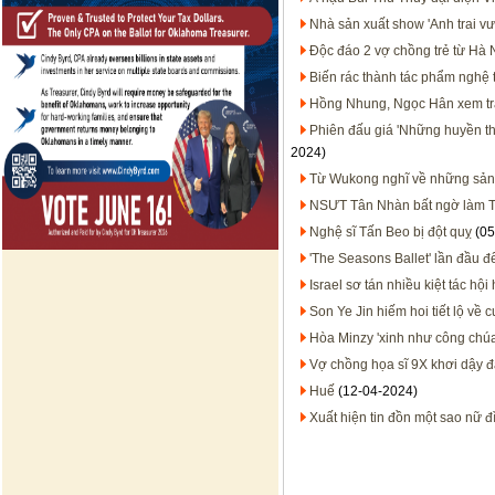
Nhà sản xuất show 'Anh trai vượ
Độc đáo 2 vợ chồng trẻ từ Hà
Biến rác thành tác phẩm nghệ 
Hồng Nhung, Ngọc Hân xem tr
Phiên đấu giá 'Những huyền th
2024)
Từ Wukong nghĩ về những sản p
NSƯT Tân Nhàn bất ngờ làm T
Nghệ sĩ Tấn Beo bị đột quỵ
(05
'The Seasons Ballet' lần đầu 
Israel sơ tán nhiều kiệt tác hội
Son Ye Jin hiếm hoi tiết lộ về 
Hòa Minzy 'xinh như công chúa'
Vợ chồng họa sĩ 9X khơi dậy đ
Huế
(12-04-2024)
Xuất hiện tin đồn một sao nữ đì