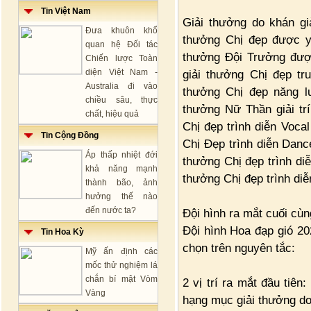
Tin Việt Nam
Giải thưởng do khán gi
Đưa khuôn khổ
thưởng Chị đẹp được yê
quan hệ Đối tác
thưởng Đội Trưởng được
Chiến lược Toàn
diện Việt Nam -
giải thưởng Chị đẹp tr
Australia đi vào
thưởng Chị đẹp năng l
chiều sâu, thực
thưởng Nữ Thần giải tr
chất, hiệu quả
Chị đẹp trình diễn Vocal
Tin Cộng Đồng
Chị Đẹp trình diễn Danc
Áp thấp nhiệt đới
thưởng Chị đẹp trình di
khả năng mạnh
thưởng Chị đẹp trình diễ
thành bão, ảnh
hưởng thế nào
đến nước ta?
Đội hình ra mắt cuối cùn
Đội hình Hoa đạp gió 202
Tin Hoa Kỳ
chọn trên nguyên tắc:
Mỹ ấn định các
mốc thử nghiệm lá
chắn bí mật Vòm
2 vị trí ra mắt đầu tiên
Vàng
hạng mục giải thưởng do