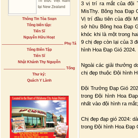
Tri thức Việt Nam
3 vị trí ra mắt của đội
tại New Zealand
MisThy. Bông hoa Đạp G
Vị trí đầu tiên của đội 
Thông Tin Tòa Soạn
Tổng biên tập:
sở hữu Bông hoa Đạp G
Tiến Sĩ
khóc khi là một trong h
Nguyễn Hữu Hoạt
9 chị đẹp còn lại của 3 
Phụ Tá
hình Hoa Đạp Gió 2024.
Tổng Biên Tập
Tiến Sĩ
Nhật Khánh Thy Nguyễn
Ngoài các giải thưởng do
Tổng
chị đẹp thuộc Đội hình H
Thư ký:
Quách Y Lành
Đội Trưởng Đạp Gió 2024
trong Đội hình Hoa Đạp
nhất vào đội hình ra mắt
Chị đẹp đạp gió 2024: d
trong Đội hình Hoa Đạp 