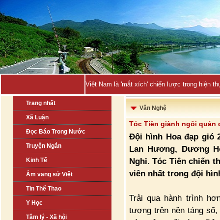
Việt Nam là 'mắt xích' chiến lược trong hiện
Trang nhất
Văn Nghệ
Xã Luận
Tóc Tiên giành ngôi quán 
Đọc Báo Trong Nước
Đội hình Hoa đạp gió 
Truyện Ngắn
Lan Hương, Dương Ho
Nghi. Tóc Tiên chiến t
Kinh Tế
viên nhất trong đội hìn
Âm vang sử Việt
Tin Thể Thao
Trải qua hành trình hơ
Y Học
tượng trên nền tảng số,
Tâm lý - Xã hội