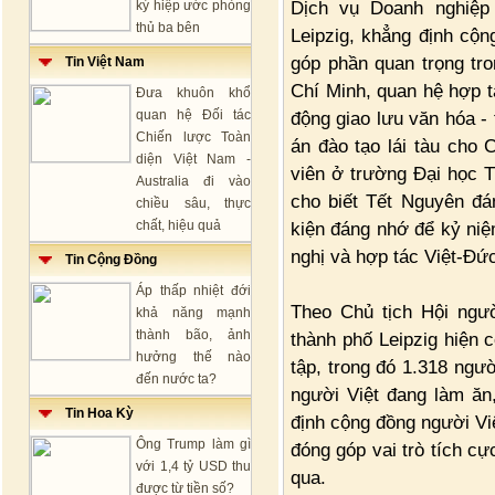
Dịch vụ Doanh nghiệp 
ký hiệp ước phòng
thủ ba bên
Leipzig, khẳng định cộn
góp phần quan trọng tr
Tin Việt Nam
Chí Minh, quan hệ hợp t
Đưa khuôn khổ
quan hệ Đối tác
động giao lưu văn hóa - 
Chiến lược Toàn
án đào tạo lái tàu cho 
diện Việt Nam -
viên ở trường Đại học 
Australia đi vào
cho biết Tết Nguyên đ
chiều sâu, thực
chất, hiệu quả
kiện đáng nhớ để kỷ ni
nghị và hợp tác Việt-Đứ
Tin Cộng Đồng
Áp thấp nhiệt đới
Theo Chủ tịch Hội ngườ
khả năng mạnh
thành bão, ảnh
thành phố Leipzig hiện 
hưởng thế nào
tập, trong đó 1.318 ngư
đến nước ta?
người Việt đang làm ăn,
Tin Hoa Kỳ
định cộng đồng người Việ
Ông Trump làm gì
đóng góp vai trò tích c
với 1,4 tỷ USD thu
qua.
được từ tiền số?