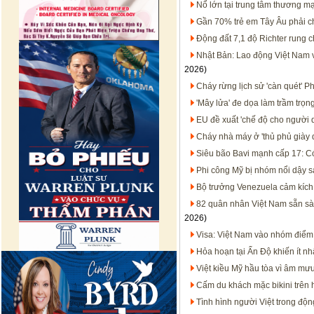
Nổ lớn tại trung tâm thương m
Gần 70% trẻ em Tây Âu phải c
Động đất 7,1 độ Richter rung
Nhật Bản: Lao động Việt Nam 
2026)
Cháy rừng lịch sử 'càn quét' 
'Mây lửa' đe dọa làm trầm trọ
EU đề xuất 'chế độ cho người 
Cháy nhà máy ở 'thủ phủ giày
Siêu bão Bavi mạnh cấp 17: Có
Phi công Mỹ bị nhóm nổi dậy sá
Bộ trưởng Venezuela cảm kích 
82 quân nhân Việt Nam sẵn sà
2026)
Visa: Việt Nam vào nhóm điể
Hỏa hoạn tại Ấn Độ khiến ít nh
Việt kiều Mỹ hầu tòa vì âm mư
Cấm du khách mặc bikini trên h
Tình hình người Việt trong động