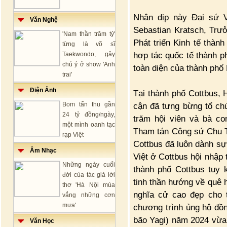
Nhân dịp này Đại sứ 
Văn Nghệ
Sebastian Kratsch, Trư
'Nam thần trăm tỷ'
Phát triển Kinh tế thàn
từng là võ sĩ
hợp tác quốc tế thành p
Taekwondo, gây
chú ý ở show 'Anh
toàn diện của thành phố 
trai'
Điện Ảnh
Tại thành phố Cottbus, 
Bom tấn thu gần
cận đã tưng bừng tổ ch
24 tỷ đồng/ngày,
trăm hội viên và bà co
một mình oanh tạc
Tham tán Công sứ Chu T
rạp Việt
Cottbus đã luôn dành sự
Âm Nhạc
Việt ở Cottbus hội nhập
Những ngày cuối
thành phố Cottbus tuy 
đời của tác giả lời
tinh thần hướng về quê 
thơ 'Hà Nội mùa
nghĩa cử cao đẹp cho 
vắng những cơn
mưa'
chương trình ủng hộ đồng
bão Yagi) năm 2024 vừa
Văn Học