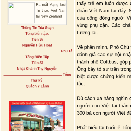
thấy trẻ em luôn được đ
Ra mắt Mạng lưới
đoàn Việt Nam tại đây. N
Tri thức Việt Nam
tại New Zealand
của cộng đồng người Vi
vùng phụ cận. Các cháu
Thông Tin Tòa Soạn
tương lai.
Tổng biên tập:
Tiến Sĩ
Nguyễn Hữu Hoạt
Về phần mình, Phó Chủ t
Phụ Tá
đánh giá cao sự hội nhậ
Tổng Biên Tập
thành phố Cottbus, góp 
Tiến Sĩ
Ông bày tỏ sự trân trọn
Nhật Khánh Thy Nguyễn
Tổng
biệt được chứng kiến m
Thư ký:
tộc.
Quách Y Lành
Dù cách xa hàng nghìn c
người con Việt tại thàn
300 bà con người Việt đ
Phát biểu tại buổi lễ T