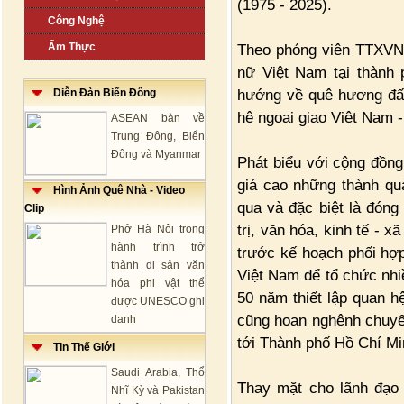
(1975 - 2025).
Công Nghệ
Ẩm Thực
Theo phóng viên TTXVN 
nữ Việt Nam tại thành 
hướng về quê hương đất
Diễn Đàn Biển Đông
hệ ngoại giao Việt Nam
ASEAN bàn về
Trung Đông, Biển
Đông và Myanmar
Phát biểu với cộng đồng
giá cao những thành qu
Hình Ảnh Quê Nhà - Video
qua và đặc biệt là đóng
Clip
trị, văn hóa, kinh tế - 
Phở Hà Nội trong
hành trình trở
trước kế hoạch phối hợp
thành di sản văn
Việt Nam để tổ chức nhi
hóa phi vật thể
50 năm thiết lập quan h
được UNESCO ghi
cũng hoan nghênh chuyến
danh
tới Thành phố Hồ Chí Mi
Tin Thế Giới
Saudi Arabia, Thổ
Thay mặt cho lãnh đạo 
Nhĩ Kỳ và Pakistan