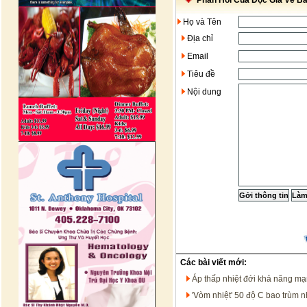
Phản Hồi Của Độc Giả Về Bài
Họ và Tên
Địa chỉ
Email
Tiêu đề
Nội dung
Các bài viết mới:
Áp thấp nhiệt đới khả năng m
'Vòm nhiệt' 50 độ C bao trùm 