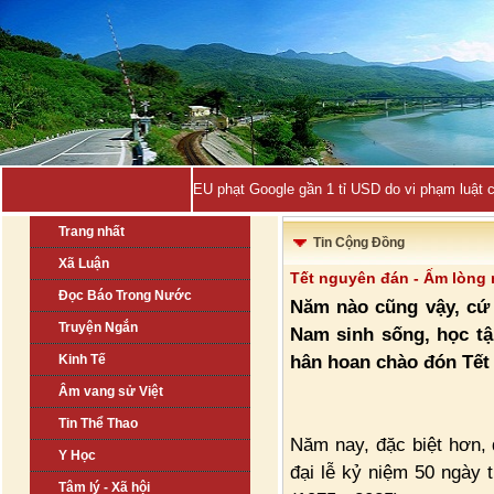
EU phạt Google gần 1 tỉ USD do vi phạm luật 
Trang nhất
Tin Cộng Đồng
Xã Luận
Tết nguyên đán - Ấm lòng 
Đọc Báo Trong Nước
Năm nào cũng vậy, cứ 
Truyện Ngắn
Nam sinh sống, học tậ
hân hoan chào đón Tết 
Kinh Tế
Âm vang sử Việt
Tin Thể Thao
Năm nay, đặc biệt hơn,
Y Học
đại lễ kỷ niệm 50 ngày 
Tâm lý - Xã hội