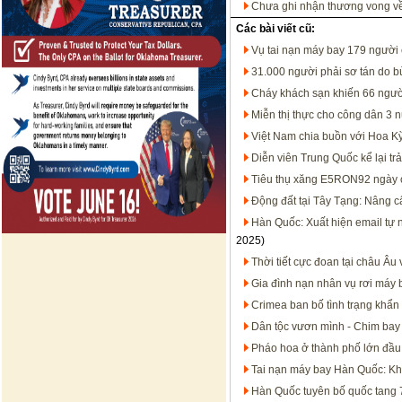
Chưa ghi nhận thương vong về 
Các bài viết cũ:
Vụ tai nạn máy bay 179 người 
31.000 người phải sơ tán do b
Cháy khách sạn khiến 66 ngườ
Miễn thị thực cho công dân 3 
Việt Nam chia buồn với Hoa Kỳ
Diễn viên Trung Quốc kể lại tr
Tiêu thụ xăng E5RON92 ngày 
Động đất tại Tây Tạng: Nâng 
Hàn Quốc: Xuất hiện email tự n
2025)
Thời tiết cực đoan tại châu Âu
Gia đình nạn nhân vụ rơi máy b
Crimea ban bố tình trạng khẩn
Dân tộc vươn mình - Chim bay
Pháo hoa ở thành phố lớn đầu 
Tai nạn máy bay Hàn Quốc: Khở
Hàn Quốc tuyên bố quốc tang 7