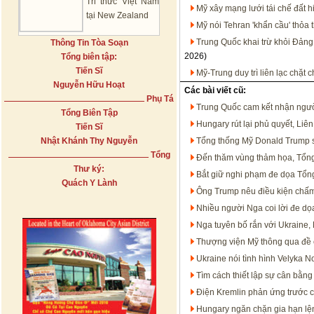
Tri thức Việt Nam
Mỹ xây mạng lưới tái chế đất h
tại New Zealand
Mỹ nói Tehran 'khẩn cầu' thỏa 
Trung Quốc khai trừ khỏi Đảng
Thông Tin Tòa Soạn
2026)
Tổng biên tập:
Tiến Sĩ
Mỹ-Trung duy trì liên lạc chặt
Nguyễn Hữu Hoạt
Các bài viết cũ:
Phụ Tá
Trung Quốc cam kết nhận ngườ
Tổng Biên Tập
Hungary rút lại phủ quyết, Liê
Tiến Sĩ
Nhật Khánh Thy Nguyễn
Tổng thống Mỹ Donald Trump sa 
Tổng
Đến thăm vùng thảm họa, Tổng
Thư ký:
Bắt giữ nghi phạm đe dọa Tổn
Quách Y Lành
Ông Trump nêu điều kiện chấm 
Nhiều người Nga coi lời đe d
Nga tuyên bố rắn với Ukraine
Thượng viện Mỹ thông qua đề 
Ukraine nói tình hình Velyka N
Tìm cách thiết lập sự cân bằn
Điện Kremlin phản ứng trước 
Hungary ngăn chặn gia hạn lệ