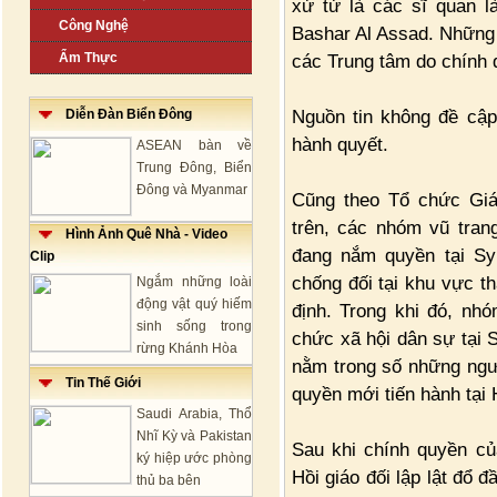
xử tử là các sĩ quan l
Công Nghệ
Bashar Al Assad. Những 
Ẩm Thực
các Trung tâm do chính 
Nguồn tin không đề cập
Diễn Đàn Biển Đông
hành quyết.
ASEAN bàn về
Trung Đông, Biển
Đông và Myanmar
Cũng theo Tổ chức Giá
trên, các nhóm vũ tran
Hình Ảnh Quê Nhà - Video
đang nắm quyền tại Syr
Clip
chống đối tại khu vực 
Ngắm những loài
động vật quý hiếm
định. Trong khi đó, nh
sinh sống trong
chức xã hội dân sự tại 
rừng Khánh Hòa
nằm trong số những ngườ
Tin Thế Giới
quyền mới tiến hành tại
Saudi Arabia, Thổ
Nhĩ Kỳ và Pakistan
Sau khi chính quyền củ
ký hiệp ước phòng
Hồi giáo đối lập lật đổ 
thủ ba bên