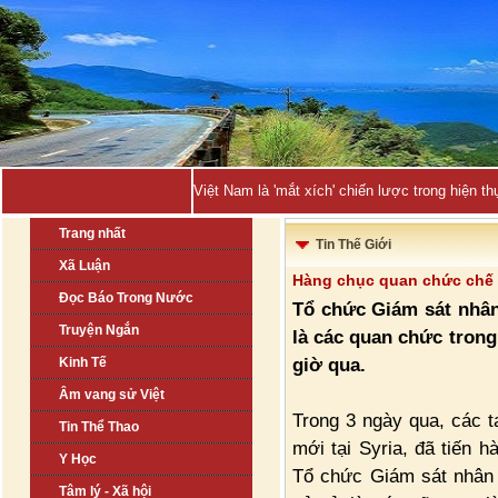
Việt Nam là 'mắt xích' chiến lược trong hiện
Trang nhất
Tin Thế Giới
Xã Luận
Hàng chục quan chức chế đ
Đọc Báo Trong Nước
Tổ chức Giám sát nhân 
Truyện Ngắn
là các quan chức trong
giờ qua.
Kinh Tế
Âm vang sử Việt
Trong 3 ngày qua, các t
Tin Thể Thao
mới tại Syria, đã tiến 
Y Học
Tổ chức Giám sát nhân 
Tâm lý - Xã hội