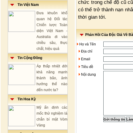
chức trong chế độ cũ cũ
Tin Việt Nam
có thể trở thành nạn nhâ
Đưa khuôn khổ
thời gian tới.
quan hệ Đối tác
Chiến lược Toàn
diện Việt Nam -
Phản Hồi Của Độc Giả Về Bài
Australia đi vào
chiều sâu, thực
Họ và Tên
chất, hiệu quả
Địa chỉ
Tin Cộng Đồng
Email
Áp thấp nhiệt đới
Tiêu đề
khả năng mạnh
Nội dung
thành bão, ảnh
hưởng thế nào
đến nước ta?
Tin Hoa Kỳ
Mỹ ấn định các
mốc thử nghiệm lá
chắn bí mật Vòm
Vàng