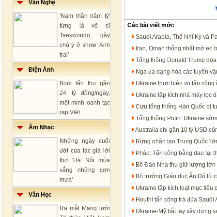
Văn Nghệ
'Nam thần trăm tỷ'
Các bài viết mới:
từng là võ sĩ
Taekwondo, gây
Saudi Arabia, Thổ Nhĩ Kỳ và P
chú ý ở show 'Anh
Iran, Oman thống nhất mở eo 
trai'
Tổng thống Donald Trump dọa t
Điện Ảnh
Nga đa dạng hóa các tuyến vận
Bom tấn thu gần
Ukraine thực hiện vụ tấn công 
24 tỷ đồng/ngày,
Ukraine tập kích nhà máy lọc 
một mình oanh tạc
Cựu tổng thống Hàn Quốc bị t
rạp Việt
Tổng thống Putin: Ukraine sớm
Âm Nhạc
Australia chi gần 10 tỷ USD c
Những ngày cuối
Rừng nhân tạo Trung Quốc 'lớn
đời của tác giả lời
Pháp: Tấn công bằng dao tại t
thơ 'Hà Nội mùa
Bồ Đào Nha thu giữ lượng lớn 
vắng những cơn
Bộ trưởng Giáo dục Ấn Độ từ c
mưa'
Ukraine tập kích loạt mục tiêu
Văn Học
Houthi tấn công trả đũa Saudi 
Ra mắt Mạng lưới
Ukraine-Mỹ bắt tay xây dựng s