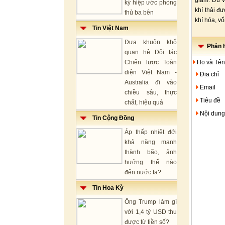
giảm. Dù v
ký hiệp ước phòng
khí thải đ
thủ ba bên
khí hóa, v
Tin Việt Nam
Đưa khuôn khổ
Phản H
quan hệ Đối tác
Chiến lược Toàn
Họ và Tên
diện Việt Nam -
Địa chỉ
Australia đi vào
Email
chiều sâu, thực
Tiêu đề
chất, hiệu quả
Nội dung
Tin Cộng Đồng
Áp thấp nhiệt đới
khả năng mạnh
thành bão, ảnh
hưởng thế nào
đến nước ta?
Tin Hoa Kỳ
Ông Trump làm gì
với 1,4 tỷ USD thu
được từ tiền số?