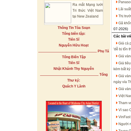
Panason
Ra mắt Mạng lưới
Lãi suấ
Tri thức Việt Nam
Thị trư
tại New Zealand
Gã khổn
Thông Tin Tòa Soạn
07-2026)
Tổng biên tập:
Các bài vi
Tiến Sĩ
Giá cà 
Nguyễn Hữu Hoạt
'dễ bị tổn 
Phụ Tá
Giá vàn
Tổng Biên Tập
Tiến Sĩ
Giá tiê
Nhật Khánh Thy Nguyễn
kém bất kỳ 
Tổng
Giá vàn
Thư ký:
ngày vía T
Quách Y Lành
Giá vàn
Việt Na
Tham vọ
Vì sao 
VinFast
Người m