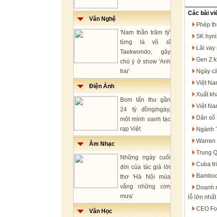
Các bài vi
Văn Nghệ
Phép th
'Nam thần trăm tỷ'
SK hyni
từng là võ sĩ
Lãi vay
Taekwondo, gây
Gen Z k
chú ý ở show 'Anh
trai'
Ngày cà
Việt Na
Điện Ảnh
Xuất kh
Bom tấn thu gần
Việt Na
24 tỷ đồng/ngày,
Dân số 
một mình oanh tạc
rạp Việt
Ngành T
Warren 
Âm Nhạc
Trung Q
Những ngày cuối
Cuba tr
đời của tác giả lời
Bamboo 
thơ 'Hà Nội mùa
vắng những cơn
Doanh n
mưa'
lỗ lớn nhất
CEO For
Văn Học