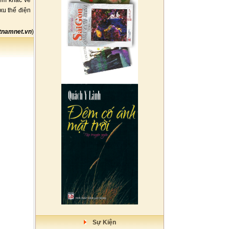
iêm khắc về
xu thế điện
tnamnet.vn
)
Sự Kiện