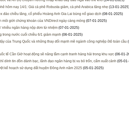
uốc và Ấn Độ chuyển hướng nhập khẩu đẩy dầu Nga vào thế khó
(14-01-2025)
phê hôm nay 14/1: Giá cà phê Robusta giảm, cà phê Arabica tăng nhẹ
(13-01-2025
x đảo chiều tăng, cổ phiếu Hoàng Anh Gia Lai bùng nổ giao dịch
(08-01-2025)
n môi giới chứng khoán của VNDirect ngày càng mỏng
(07-01-2025)
n' nhiều ngân hàng nộp đơn từ nhiệm
(07-01-2025)
g trong nước cuối chiều 6/1 giảm mạnh
(06-01-2025)
 dậy của Trung Quốc và những thay đổi mạnh mẽ ngành công nghiệp ôtô toàn cầu
(
ốc tế Cần Giờ hoạt động sẽ nâng tầm cạnh tranh hàng hải trong khu vực
(06-01-2
hỉ dính tin đồn đánh bạc, lãnh đạo ngân hàng bị vu bỏ trốn, cấm xuất cảnh
(05-01-
ệt kế hoạch sử dụng đất huyện Đông Anh năm 2025
(05-01-2025)