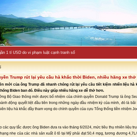
ần 1 tỉ USD do vi phạm luật cạnh tranh số
ế
yền Trump rút lại yêu cầu hà khắc thời Biden, nhiều hãng xe thở
ền mới của ông Trump đã nhanh chóng rút lại yêu cầu tiết kiệm nhiên liệu hà
hống Biden ban đó. Điều này giúp nhiều hãng xe dễ thở hơn.
ởng Bộ Giao thông mới được bổ nhiệm của chính quyền Donald Trump là ông Se
ành động quyết liệt đầu tiên trong những ngày đầu nhiệm kỳ của mình, đó là bãi
nhiên liệu hà khắc đầy tham vọng do chính quyền của cựu Tổng thống tiền nhiệm Jo
eo các quy tắc được ông Biden đưa ra vào tháng 6/2024, mức tiêu thụ nhiên liệu tr
 hạng nhẹ của các nhà sản xuất ô tô tại Mỹ phải đạt 50,4 mpg, tương đương 4,7