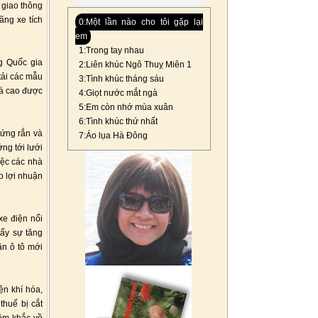
 giao thông
ãng xe tích
0:Một lần nào cho tôi gặp lại
em
1:Trong tay nhau
g Quốc gia
2:Liên khúc Ngô Thuỵ Miên 1
 tải các mẫu
3:Tình khúc tháng sáu
uá cao được
4:Giọt nước mắt ngà
5:Em còn nhớ mùa xuân
6:Tình khúc thứ nhất
cứng rắn và
7:Áo lụa Hà Đông
ng tới lưới
iệc các nhà
o lợi nhuận
xe điện nổi
ẩy sự tăng
ần ô tô mới
ện khí hóa,
thuế bị cắt