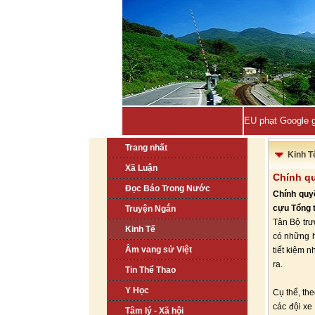
EU phạt Google g
Trang nhất
Kinh T
Xã Luận
Chính qu
Đọc Báo Trong Nước
Chính quy
cựu Tổng t
Truyện Ngắn
Tân Bộ trư
Kinh Tế
có những h
Âm vang sử Việt
tiết kiệm 
ra.
Tin Thể Thao
Y Học
Cụ thể, th
các đội xe
Tâm lý - Xã hội