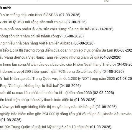
hồi
ết mới:
ử sức chống chịu của kinh tế ASEAN
(07-08-2026)
x chi 38 tỷ USD mở rộng sản xuất chip AI
(07-08-2026)
 mua nhà bao nhiêu là vừa 'sức chịu đựng' của người trẻ?
(07-08-2026)
hông còn tin 'chăm chỉ sẽ thành công'?
(06-08-2026)
ng nhiều nhà bán hàng Việt Nam lên Alibaba
(06-08-2026)
m tiếp tục là thị trường trọng điểm của doanh nghiệp thực phẩm Ba Lan
(06-08-202
ẩu 'vàng đen' của Việt Nam: Tăng về lượng nhưng giảm về giá
(04-08-2026)
m trong làn sóng AI toàn cầu qua báo cáo của Nhóm Ngân hàng Thế giới
(04-08-2
Indonesia vượt 290 triệu người, gần 70% trong độ tuổi lao động
(04-08-2026)
rí tuệ Nhân tạo của Trung Quốc vượt mốc 1.200 tỷ NDT trong năm 2025
(04-08-20
Eng: 'Chúng ta không học từ thất bại'
(04-08-2026)
uốc đề ra mục tiêu phát triển sở hữu trí tuệ đến năm 2030
(02-08-2026)
iển khai biện pháp thúc đẩy thanh toán điện tử
(01-08-2026)
Airways bất ngờ không hiển thị chuyến bay nào từ tháng 8
(01-08-2026)
ghiệp bảo hiểm nắm gần 294.000 tỷ đồng tiền gửi và trái phiếu, khoản đầu tư và
(01-08-2026)
d: 'Xe Trung Quốc có mặt tại Mỹ trong 5 đến 10 năm tới'
(01-08-2026)