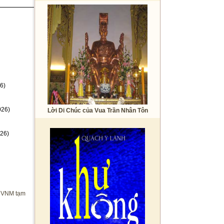
6)
026)
Lời Di Chúc của Vua Trần Nhân Tôn
26)
o VNM tạm