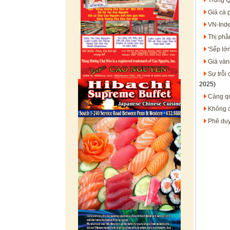
Trung Q
Giá cà 
VN-Inde
Thị phầ
'Sếp lớ
Giá vàn
Sự trỗi
2025)
Cảng qu
Không c
Phê duy