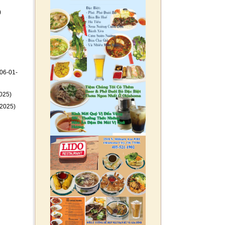
)
06-01-
025)
2025)