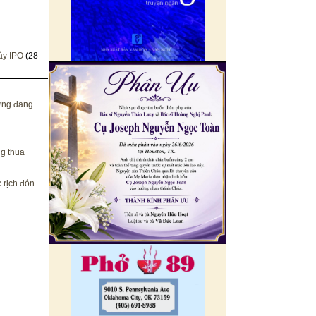
ày IPO
(28-
ường đang
ng thua
 rịch đón