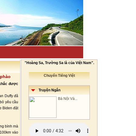
"Hoàng Sa, Trường Sa là của Việt Nam".
Chuyển Tiếng Việt
 phào
 khắc được
Truyện Ngắn
an Duffy đã
Bà Nội Và...
 bỏ yêu cầu
e Biden đặt
ung bình mà
L/100km vào