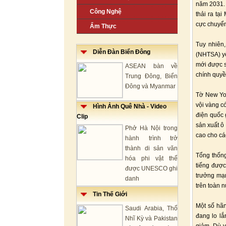
năm 2031. 
Công Nghệ
thải ra tạ
cực chuyển
Ẩm Thực
Tuy nhiên
Diễn Đàn Biển Đông
(NHTSA) yêu
mới được s
ASEAN bàn về
chính quyề
Trung Đông, Biển
Đông và Myanmar
Tờ New Yor
vội vàng c
Hình Ảnh Quê Nhà - Video
điện quốc 
Clip
sản xuất ô
Phở Hà Nội trong
cao cho cá
hành trình trở
thành di sản văn
Tổng thống
hóa phi vật thể
tiếng đượ
được UNESCO ghi
trưởng mạn
danh
trên toàn 
Tin Thế Giới
Một số hãn
Saudi Arabia, Thổ
đang lo lắ
Nhĩ Kỳ và Pakistan