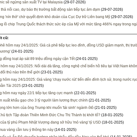
ic sẽ ngừng sản xuất TV tại Malaysia
(29-07-2026)
t thả nổi cao, dự báo thị trường bất động sản tiếp tục ảm đạm
(29-07-2026)
ờng 'nín thở' chờ quyết định khó đoán của Cục Dự trữ Liên bang Mỹ
(29-07-2026)
g lồ chip Trung Quốc thách thức sức ép của Mỹ với mức tăng 466% ngay trong ng
ết cũ:
phê hôm nay 24/1/2025: Giá cà phê tiếp tục leo đỉnh, đồng USD giảm mạnh, thị tr
thương'
(24-01-2025)
g đồng loạt áp sát 89 triệu đồng ngày cận Tết
(24-01-2025)
u hôm nay 24/1/2025: Nối dài đà tăng, công nghệ chế biến hồ tiêu tại Việt Nam khô
đối thủ nào trên thế giới
(23-01-2025)
g hôm nay 24/1/2025: Giá vàng 'chạy nước rút' tiến đến đỉnh lịch sử, trong nước rục
hần Tài 2025
(23-01-2025)
g hôm nay ngày 22/1 tiếp tục tăng cực mạnh
(22-01-2025)
m xuất khẩu gạo cho 3 tỷ người làm lương thực chính
(21-01-2025)
ng lớn hơn của ông Trump khi muốn 'tái sinh' ngành ôtô
(21-01-2025)
Chủ tịch Tập đoàn Thiên Minh Đức Chu Thị Thành bị khởi tố?
(18-01-2025)
 của tỷ phú Phạm Nhật Vượng đang sở hữu 'mỏ vàng' tỷ USD
(18-01-2025)
ua vàng cần lưu ý thông tin này
(14-01-2025)