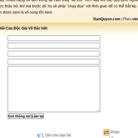
ậy, nhiều hãng xe tầm trung lại cảm thấy “dễ thở” hơn sau khi các quy định ngh
ược tháo bỏ, khi mà trước đó họ sẽ phải “chạy đua” với thời gian để có thể bắt kịp 
ốn được xem là vô cùng tốn kém.
DanQuyen.com
(
Theo
vie
ồi Của Độc Giả Về Bài Viết
Phản
Gửi cho bạn bè