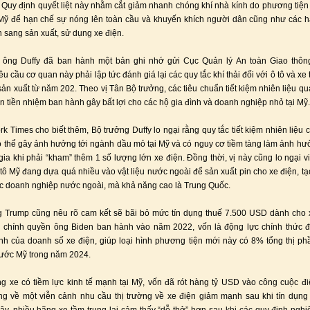
Quy định quyết liệt này nhằm cắt giảm nhanh chóng khí nhà kính do phương tiện
i Mỹ để hạn chế sự nóng lên toàn cầu và khuyến khích người dân cũng như các h
 sang sản xuất, sử dụng xe điện.
, ông Duffy đã ban hành một bản ghi nhớ gửi Cục Quản lý An toàn Giao thôn
 cầu cơ quan này phải lập tức đánh giá lại các quy tắc khí thải đối với ô tô và xe
ản xuất từ năm 202. Theo vị Tân Bộ trưởng, các tiêu chuẩn tiết kiệm nhiên liệu q
n tiền nhiệm ban hành gây bất lợi cho các hộ gia đình và doanh nghiệp nhỏ tại Mỹ.
k Times cho biết thêm, Bộ trưởng Duffy lo ngại rằng quy tắc tiết kiệm nhiên liệu 
ó thể gây ảnh hưởng tới ngành dầu mỏ tại Mỹ và có nguy cơ tiềm tàng làm ảnh hưở
gia khi phải “kham” thêm 1 số lượng lớn xe điện. Đồng thời, vị này cũng lo ngại v
 tô Mỹ đang dựa quá nhiều vào vật liệu nước ngoài để sản xuất pin cho xe điện, tạ
c doanh nghiệp nước ngoài, mà khả năng cao là Trung Quốc.
 Trump cũng nêu rõ cam kết sẽ bãi bỏ mức tín dụng thuế 7.500 USD dành cho 
c chính quyền ông Biden ban hành vào năm 2022, vốn là động lực chính thức đ
h của doanh số xe điện, giúp loại hình phương tiện mới này có 8% tổng thị ph
nước Mỹ trong năm 2024.
g xe có tiềm lực kinh tế mạnh tại Mỹ, vốn đã rót hàng tỷ USD vào công cuộc đi
ng về một viễn cảnh nhu cầu thị trường về xe điện giảm mạnh sau khi tín dụng 