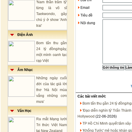
Địa chỉ
'Nam thần trăm tỷ'
Email
từng là võ sĩ
Taekwondo, gây
Tiêu đề
chú ý ở show 'Anh
Nội dung
trai'
Điện Ảnh
Bom tấn thu gần
24 tỷ đồng/ngày,
một mình oanh tạc
rạp Việt
Âm Nhạc
Những ngày cuối
đời của tác giả lời
thơ 'Hà Nội mùa
vắng những cơn
Các bài viết mới:
mưa'
Bom tấn thu gần 24 tỷ đồng/ngà
'Đạo diễn nghìn tỷ' Trấn Thành b
Văn Học
Hollywood
(22-06-2026)
Ra mắt Mạng lưới
TP Hồ Chí Minh quyết tâm xây 
Tri thức Việt Nam
'Khổng Tước' mê hoặc khán giả
tại New Zealand