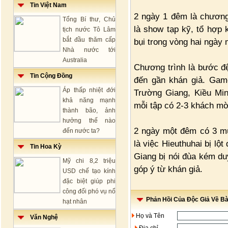
Tin Việt Nam
2 ngày 1 đêm là chương
Tổng Bí thư, Chủ
là show tạp kỹ, tổ hợp
tịch nước Tô Lâm
bắt đầu thăm cấp
bụi trong vòng hai ngày
Nhà nước tới
Australia
Chương trình là bước đ
Tin Cộng Đồng
đến gần khán giả. Gam
Áp thấp nhiệt đới
Trường Giang, Kiều Min
khả năng mạnh
mỗi tập có 2-3 khách mờ
thành bão, ảnh
hưởng thế nào
2 ngày một đêm có 3 mù
đến nước ta?
là việc Hieuthuhai bị lộ
Tin Hoa Kỳ
Giang bị nói đùa kém duy
Mỹ chi 8,2 triệu
góp ý từ khán giả.
USD chế tạo kính
đặc biệt giúp phi
công đối phó vụ nổ
Phản Hồi Của Độc Giả Về Bài
hạt nhân
Họ và Tên
Văn Nghệ