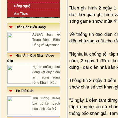
Công Nghệ
"Lịch ghi hình 2 ngày 
Ẩm Thực
dời thời gian ghi hình
sóng game show mùa 4", 
Diễn Đàn Biển Đông
Về thông tin đạo diễn 
ASEAN bàn về
Trung Đông, Biển
diện nhà sản xuất cho rằ
Đông và Myanmar
"Nghĩa là chúng tôi tập
Hình Ảnh Quê Nhà - Video
năm, 2 ngày 1 đêm cho
Clip
đúng", đại diện nhà sản 
Ngắm những loài
động vật quý hiếm
sinh sống trong
Thông tin 2 ngày 1 đêm 
rừng Khánh Hòa
show chia sẻ với khán g
Tin Thế Giới
Thủ tướng Israel
"2 ngày 1 đêm tạm dừng 
bác bỏ kế hoạch
tập trung dự án cá nhân
hòa bình của Mỹ
thông báo khán giả. Tạm t