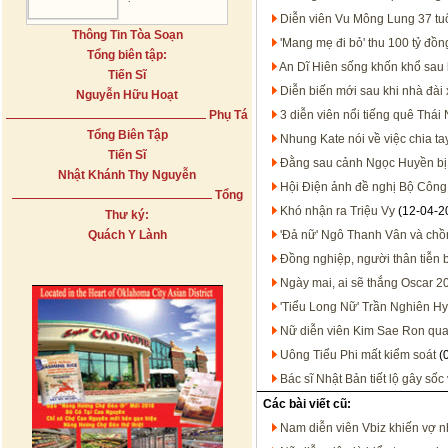
Diễn viên Vu Mông Lung 37 tuổi
Thông Tin Tòa Soạn
'Mang mẹ đi bỏ' thu 100 tỷ đồn
Tổng biên tập:
An Dĩ Hiên sống khốn khổ sau 
Tiến Sĩ
Diễn biến mới sau khi nhà đài xi
Nguyễn Hữu Hoạt
Phụ Tá
3 diễn viên nổi tiếng quê Thá
Tổng Biên Tập
Nhung Kate nói về việc chia t
Tiến Sĩ
Đằng sau cảnh Ngọc Huyền bị
Nhật Khánh Thy Nguyễn
Hội Điện ảnh đề nghị Bộ Công
Tổng
Khó nhận ra Triệu Vy
(12-04-2
Thư ký:
Quách Y Lành
'Đả nữ' Ngô Thanh Vân và chồ
Đồng nghiệp, người thân tiễn b
Ngày mai, ai sẽ thắng Oscar 2
'Tiểu Long Nữ' Trần Nghiên Hy
Nữ diễn viên Kim Sae Ron qua 
Uông Tiểu Phi mất kiểm soát
(
Bác sĩ Nhật Bản tiết lộ gây số
Các bài viết cũ:
Nam diễn viên Vbiz khiến vợ nh