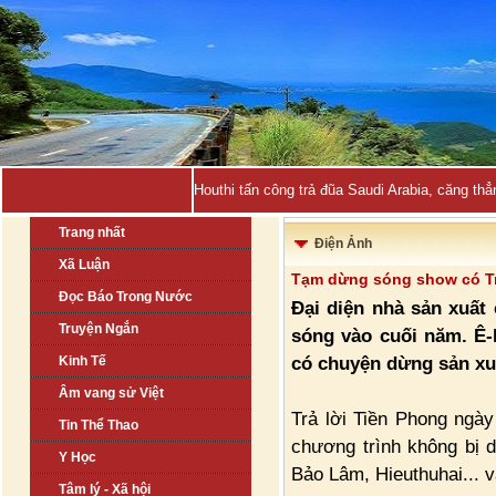
Houthi tấn công trả đũa Saudi Arabia, căng thẳ
Trang nhất
Điện Ảnh
Xã Luận
Tạm dừng sóng show có T
Đọc Báo Trong Nước
Đại diện nhà sản xuất 
Truyện Ngắn
sóng vào cuối năm. Ê-
có chuyện dừng sản xu
Kinh Tế
Âm vang sử Việt
Trả lời Tiền Phong ngày
Tin Thể Thao
chương trình không bị
Y Học
Bảo Lâm, Hieuthuhai... v
Tâm lý - Xã hội