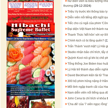
Nữ diễn viên là biểu tượng nha
thương
(29-12-2024)
Triệu Vy trước khi thông báo l
Diễn viên nổi tiếng đột ngột qu
Tiếc cho cú ngã của phim 'Côn
Đại diện Việt Nam trở thành na
Thanh Thức 'kết hôn' với vợ 8X
Chính kịch có bị lãng quên?
(1
Trấn Thành 'vượt mặt' Lý Hải gi
Studio nhận bão chỉ trích, tẩy 
Quỳnh Kool nói gì khi bị chê 
Tổng thống Joe Biden trao hu
Lý Hải trở thành đạo diễn nghì
David Beckham kiện tài tử 'Tra
300 bộ phim hỏng nặng ở Hãng
Mối tình ngập tranh cãi của H
Nam diễn viên nổi tiếng qua đờ
John Cena bị chỉ trích vì khỏa 
'Cha đẻ' của '7 viên ngọc rồng'