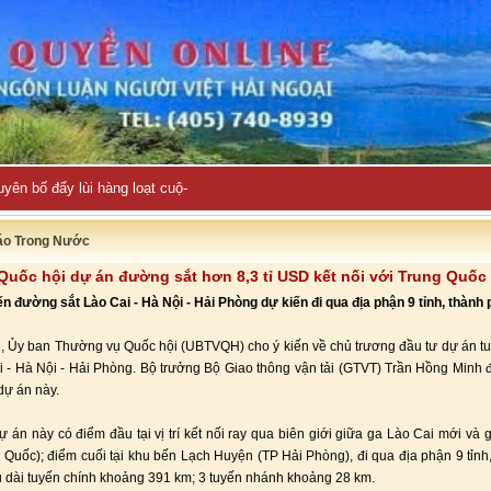
uyên bố đẩy lùi hàng loạt cuộc tấn công của Iran
áo Trong Nước
 Quốc hội dự án đường sắt hơn 8,3 tỉ USD kết nối với Trung Quốc
n đường sắt Lào Cai - Hà Nội - Hải Phòng dự kiến đi qua địa phận 9 tỉnh, thành 
, Ủy ban Thường vụ Quốc hội (UBTVQH) cho ý kiến về chủ trương đầu tư dự án 
i - Hà Nội - Hải Phòng. Bộ trưởng Bộ Giao thông vận tải (GTVT) Trần Hồng Minh đ
 dự án này.
ự án này có điểm đầu tại vị trí kết nối ray qua biên giới giữa ga Lào Cai mới và
 Quốc); điểm cuối tại khu bến Lạch Huyện (TP Hải Phòng), đi qua địa phận 9 tỉnh
u dài tuyến chính khoảng 391 km; 3 tuyến nhánh khoảng 28 km.