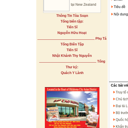
tại New Zealand
Tiêu đề
Nội dung
Thông Tin Tòa Soạn
Tổng biên tập:
Tiến Sĩ
Nguyễn Hữu Hoạt
Phụ Tá
Tổng Biên Tập
Tiến Sĩ
Nhật Khánh Thy Nguyễn
Tổng
Thư ký:
Quách Y Lành
Các bài vi
Truy tố
Chủ tịc
Đại tá 
Bộ trưở
Quốc hộ
Khẩn trư