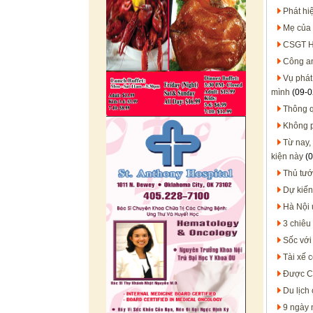
Phát hiệ
Mẹ của 
CSGT Hà
Công an
Vụ phát
mình
(09-0
Thông q
Không p
Từ nay,
kiện này
(0
Thủ tướ
Dự kiến
Hà Nội 
3 chiêu
Sốc với
Tài xế 
Được CS
Du lịch 
9 ngày 