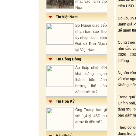
phải bù lỗ
nhất vào lãnh thổ
triệu USD.
Nga
Tin Việt Nam
Do đó, Ủy 
đánh giá k
Bộ Ngoại giao tiếp
để giảm thi
nhận bản sao Thư
ủy nhiệm bổ nhiệm
Cũng theo 
Đại sứ Đan Mạch
nhu cầu vố
tại Việt Nam
2026 - 203
Tin Cộng Đồng
tỉ đồng.
Áp thấp nhiệt đới
Nguồn vốn 
khả năng mạnh
và các ngu
thành bão, ảnh
Không thẩm
hưởng thế nào
đến nước ta?
Trong quá 
Tin Hoa Kỳ
Chính phủ,
tăng thu, 
Ông Trump làm gì
bảo đảm tí
với 1,4 tỷ USD thu
được từ tiền số?
Theo cơ qu
dụng trong
Văn Nghệ