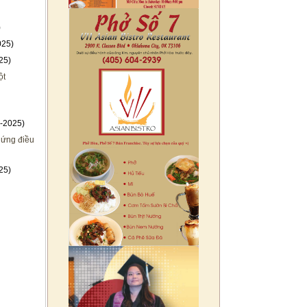
)
025)
25)
ột
-2025)
 ứng điều
25)