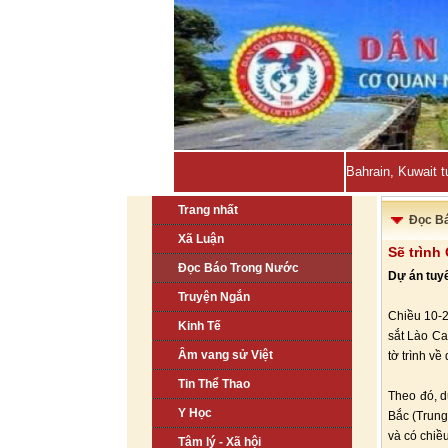
Bahrain, Kuwait t
Trang nhất
Đọc B
Xã Luận
Sẽ trình
Đọc Báo Trong Nước
Dự án tuyế
Truyện Ngắn
Chiều 10-2
Kinh Tế
sắt Lào Ca
Âm vang sử Việt
tờ trình về
Tin Thể Thao
Theo đó, d
Y Học
Bắc (Trung
và có chiề
Tâm lý - Xã hội