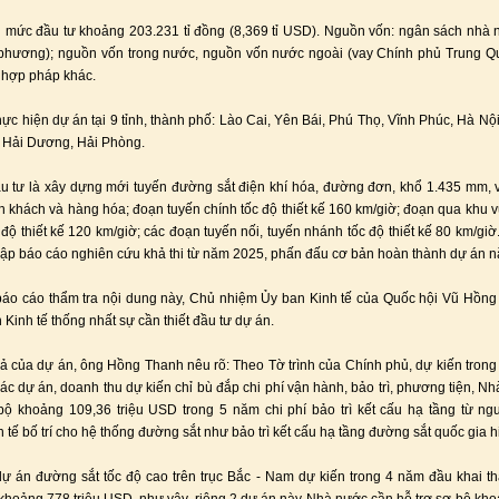
 mức đầu tư khoảng 203.231 tỉ đồng (8,369 tỉ USD). Nguồn vốn: ngân sách nhà 
phương); nguồn vốn trong nước, nguồn vốn nước ngoài (vay Chính phủ Trung Q
 hợp pháp khác.
hực hiện dự án tại 9 tỉnh, thành phố: Lào Cai, Yên Bái, Phú Thọ, Vĩnh Phúc, Hà Nội
 Hải Dương, Hải Phòng.
 tư là xây dựng mới tuyến đường sắt điện khí hóa, đường đơn, khổ 1.435 mm,
 khách và hàng hóa; đoạn tuyến chính tốc độ thiết kế 160 km/giờ; đoạn qua khu 
 độ thiết kế 120 km/giờ; các đoạn tuyến nối, tuyến nhánh tốc độ thiết kế 80 km/giờ.
 lập báo cáo nghiên cứu khả thi từ năm 2025, phấn đấu cơ bản hoàn thành dự án 
báo cáo thẩm tra nội dung này, Chủ nhiệm Ủy ban Kinh tế của Quốc hội Vũ Hồn
 Kinh tế thống nhất sự cần thiết đầu tư dự án.
ả của dự án, ông Hồng Thanh nêu rõ: Theo Tờ trình của Chính phủ, dự kiến tron
thác dự án, doanh thu dự kiến chỉ bù đắp chi phí vận hành, bảo trì, phương tiện, N
bộ khoảng 109,36 triệu USD trong 5 năm chi phí bảo trì kết cấu hạ tầng từ n
 tế bố trí cho hệ thống đường sắt như bảo trì kết cấu hạ tầng đường sắt quốc gia h
dự án đường sắt tốc độ cao trên trục Bắc - Nam dự kiến trong 4 năm đầu khai t