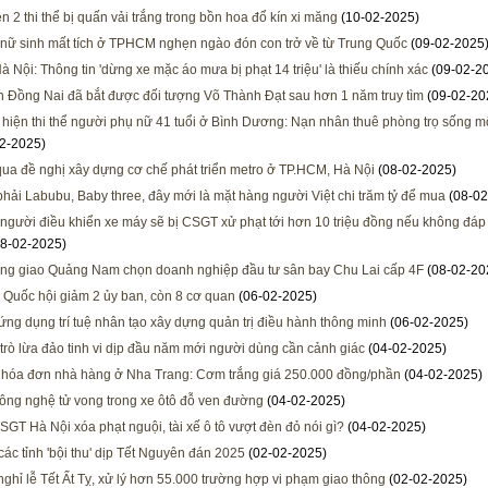
n 2 thi thể bị quấn vải trắng trong bồn hoa đổ kín xi măng
(10-02-2025)
nữ sinh mất tích ở TPHCM nghẹn ngào đón con trở về từ Trung Quốc
(09-02-2025
 Nội: Thông tin 'dừng xe mặc áo mưa bị phạt 14 triệu' là thiếu chính xác
(09-02-2
 Đồng Nai đã bắt được đối tượng Võ Thành Đạt sau hơn 1 năm truy tìm
(09-02-20
 hiện thi thể người phụ nữ 41 tuổi ở Bình Dương: Nạn nhân thuê phòng trọ sống m
2-2025)
ua đề nghị xây dựng cơ chế phát triển metro ở TP.HCM, Hà Nội
(08-02-2025)
hải Labubu, Baby three, đây mới là mặt hàng người Việt chi trăm tỷ để mua
(08-02
 người điều khiển xe máy sẽ bị CSGT xử phạt tới hơn 10 triệu đồng nếu không đáp
8-02-2025)
ng giao Quảng Nam chọn doanh nghiệp đầu tư sân bay Chu Lai cấp 4F
(08-02-20
 Quốc hội giảm 2 ủy ban, còn 8 cơ quan
(06-02-2025)
ứng dụng trí tuệ nhân tạo xây dựng quản trị điều hành thông minh
(06-02-2025)
 trò lừa đảo tinh vi dịp đầu năm mới người dùng cần cảnh giác
(04-02-2025)
 hóa đơn nhà hàng ở Nha Trang: Cơm trắng giá 250.000 đồng/phần
(04-02-2025)
công nghệ tử vong trong xe ôtô đỗ ven đường
(04-02-2025)
GT Hà Nội xóa phạt nguội, tài xế ô tô vượt đèn đỏ nói gì?
(04-02-2025)
các tỉnh 'bội thu' dịp Tết Nguyên đán 2025
(02-02-2025)
nghỉ lễ Tết Ất Tỵ, xử lý hơn 55.000 trường hợp vi phạm giao thông
(02-02-2025)