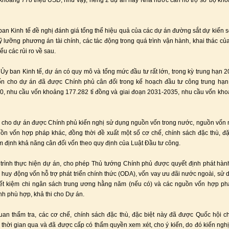
 khoảng 778 triệu USD, như vậy, riêng 2 dự án này Nhà nước cần hỗ trợ sơ bộ kh
ban Kinh tế đề nghị đánh giá tổng thể hiệu quả của các dự án đường sắt dự kiến s
ỹ lưỡng phương án tài chính, các tác động trong quá trình vận hành, khai thác củ
ểu các rủi ro về sau.
Ủy ban Kinh tế, dự án có quy mô và tổng mức đầu tư rất lớn, trong kỳ trung hạn 2
n cho dự án đã được Chính phủ cân đối trong kế hoạch đầu tư công trung hạn
0, nhu cầu vốn khoảng 177.282 tỉ đồng và giai đoạn 2031-2035, nhu cầu vốn kh
cho dự án được Chính phủ kiến nghị sử dụng nguồn vốn trong nước, nguồn vốn
ồn vốn hợp pháp khác, đồng thời đề xuất một số cơ chế, chính sách đặc thù, đặ
 định khả năng cân đối vốn theo quy định của Luật Đầu tư công.
trình thực hiện dự án, cho phép Thủ tướng Chính phủ được quyết định phát hành
 huy động vốn hỗ trợ phát triển chính thức (ODA), vốn vay ưu đãi nước ngoài, sử
tiết kiệm chi ngân sách trung ương hằng năm (nếu có) và các nguồn vốn hợp p
nh phù hợp, khả thi cho Dự án.
an thẩm tra, các cơ chế, chính sách đặc thù, đặc biệt này đã được Quốc hội 
 thời gian qua và đã được cấp có thẩm quyền xem xét, cho ý kiến, do đó kiến ngh