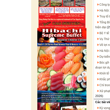
Công ty
Hà Nội:
Truy tố
Tổng Bí
hiện đại
(2
Bộ Y tế
Vụ Thứ 
Vẽ lợi 
Hà Nội 
Dự kiến
Bóc gỡ 
đoạn lợi d
Khởi tố
Khắc ph
Chỉ tro
Xử phạt
2026)
Các bài vi
Kỳ vọng