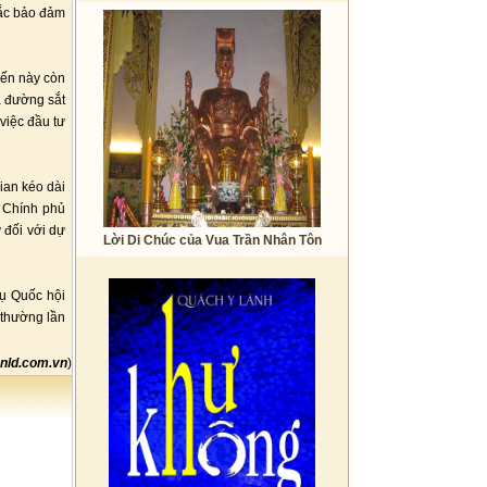
 tắc bảo đảm
yến này còn
à đường sắt
việc đầu tư
ian kéo dài
ị Chính phủ
 đối với dự
Lời Di Chúc của Vua Trần Nhân Tôn
ụ Quốc hội
 thường lần
nld.com.vn
)