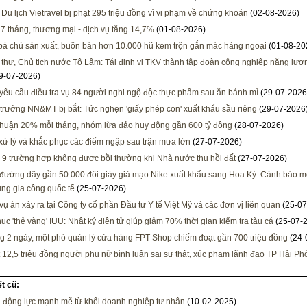
 Du lịch Vietravel bị phạt 295 triệu đồng vì vi phạm về chứng khoán
(02-08-2026)
 7 tháng, thương mại - dịch vụ tăng 14,7%
(01-08-2026)
 bà chủ sản xuất, buôn bán hơn 10.000 hũ kem trộn gắn mác hàng ngoại
(01-08-20
 thư, Chủ tịch nước Tô Lâm: Tái định vị TKV thành tập đoàn công nghiệp năng lượng
9-07-2026)
 yêu cầu điều tra vụ 84 người nghi ngộ độc thực phẩm sau ăn bánh mì
(29-07-2026
trưởng NN&MT bị bắt: Tức nghẹn 'giấy phép con' xuất khẩu sầu riêng
(29-07-2026
nhuận 20% mỗi tháng, nhóm lừa đảo huy động gần 600 tỷ đồng
(28-07-2026)
xử lý và khắc phục các điểm ngập sau trận mưa lớn
(27-07-2026)
 9 trường hợp không được bồi thường khi Nhà nước thu hồi đất
(27-07-2026)
đường dây gần 50.000 đôi giày giả mạo Nike xuất khẩu sang Hoa Kỳ: Cảnh báo mớ
ụng gia công quốc tế
(25-07-2026)
 vụ án xảy ra tại Công ty cổ phần Đầu tư Y tế Việt Mỹ và các đơn vị liên quan
(25-07
ục 'thẻ vàng' IUU: Nhật ký điện tử giúp giảm 70% thời gian kiểm tra tàu cá
(25-07-
ng 2 ngày, một phó quản lý cửa hàng FPT Shop chiếm đoạt gần 700 triệu đồng
(24-
 12,5 triệu đồng người phụ nữ bình luận sai sự thật, xúc phạm lãnh đạo TP Hải P
ết cũ:
 động lực mạnh mẽ từ khối doanh nghiệp tư nhân
(10-02-2025)