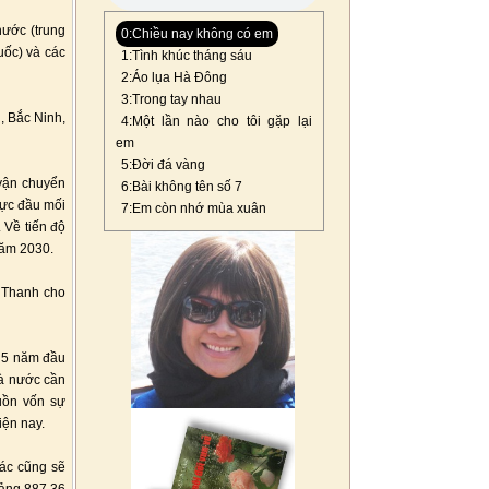
nước (trung
0:Chiều nay không có em
uốc) và các
1:Tình khúc tháng sáu
2:Áo lụa Hà Đông
3:Trong tay nhau
, Bắc Ninh,
4:Một lần nào cho tôi gặp lại
em
5:Đời đá vàng
 vận chuyển
6:Bài không tên số 7
vực đầu mối
7:Em còn nhớ mùa xuân
 Về tiến độ
năm 2030.
g Thanh cho
g 5 năm đầu
hà nước cần
guồn vốn sự
iện nay.
hác cũng sẽ