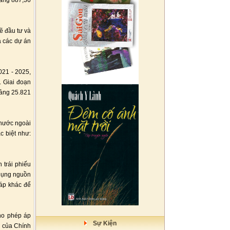
oảng 887,36
ẽ đầu tư và
a các dự án
021 - 2025,
. Giai đoạn
oảng 25.821
 nước ngoài
c biệt như:
 trái phiếu
 dụng nguồn
háp khác để
cho phép áp
Sự Kiện
ị của Chính