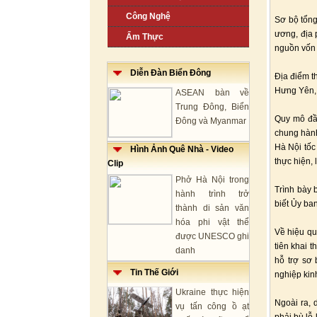
Công Nghệ
Sơ bộ tổng
ương, địa 
Ẩm Thực
nguồn vốn
Diễn Đàn Biển Đông
Địa điểm t
Hưng Yên,
ASEAN bàn về
Trung Đông, Biển
Quy mô đầu
Đông và Myanmar
chung hành
Hà Nội tốc
Hình Ảnh Quê Nhà - Video
thực hiện,
Clip
Phở Hà Nội trong
Trình bày 
hành trình trở
biết Ủy ban
thành di sản văn
hóa phi vật thể
Về hiệu qu
được UNESCO ghi
tiên khai 
danh
hỗ trợ sơ 
Tin Thế Giới
nghiệp kinh
Ukraine thực hiện
Ngoài ra, 
vụ tấn công ồ ạt