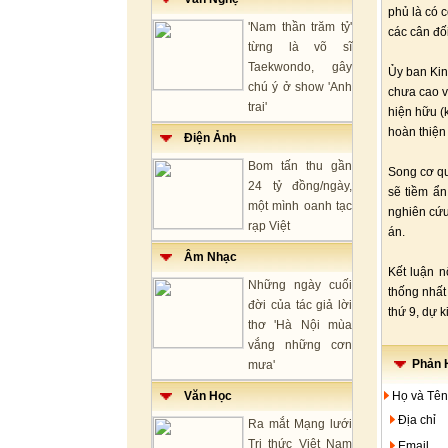
phủ là có c
'Nam thần trăm tỷ'
các cân đố
từng là võ sĩ
Taekwondo, gây
Ủy ban Kin
chú ý ở show 'Anh
chưa cao v
trai'
hiện hữu (
hoàn thiện
Điện Ảnh
Bom tấn thu gần
Song cơ qu
24 tỷ đồng/ngày,
sẽ tiềm ẩn
một mình oanh tạc
nghiên cứu
rạp Việt
án.
Âm Nhạc
Kết luận 
Những ngày cuối
thống nhất
đời của tác giả lời
thứ 9, dự 
thơ 'Hà Nội mùa
vắng những cơn
Phản H
mưa'
Văn Học
Họ và Tên
Địa chỉ
Ra mắt Mạng lưới
Tri thức Việt Nam
Email