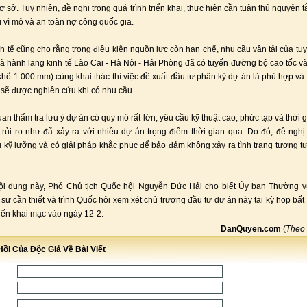
ơ sở. Tuy nhiên, đề nghị trong quá trình triển khai, thực hiện cần tuân thủ nguyên
i vĩ mô và an toàn nợ công quốc gia.
h tế cũng cho rằng trong điều kiện nguồn lực còn hạn chế, nhu cầu vận tải của tu
à hành lang kinh tế Lào Cai - Hà Nội - Hải Phòng đã có tuyến đường bộ cao tốc v
khổ 1.000 mm) cùng khai thác thì việc đề xuất đầu tư phân kỳ dự án là phù hợp và 
 sẽ được nghiên cứu khi có nhu cầu.
an thẩm tra lưu ý dự án có quy mô rất lớn, yêu cầu kỹ thuật cao, phức tạp và thời g
 rủi ro như đã xảy ra với nhiều dự án trọng điểm thời gian qua. Do đó, đề ngh
 kỹ lưỡng và có giải pháp khắc phục để bảo đảm không xảy ra tình trạng tương tự
nội dung này, Phó Chủ tịch Quốc hội Nguyễn Đức Hải cho biết Ủy ban Thường v
 sự cần thiết và trình Quốc hội xem xét chủ trương đầu tư dự án này tại kỳ họp bất
kiến khai mạc vào ngày 12-2.
DanQuyen.com
(
Theo
ồi Của Độc Giả Về Bài Viết