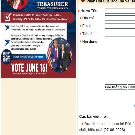
Phản Hồi Của Độc Giả Về Bài
Họ và Tên
Địa chỉ
Email
Tiêu đề
Nội dung
Các bài viết mới:
Đưa khuôn khổ quan hệ Đối tác 
chất, hiệu quả
(07-08-2026)