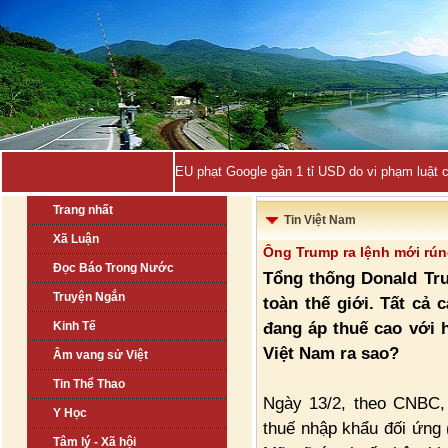
EU phạt Google gần 1 tỉ USD do vi phạm luật 
Trang nhất
Tin Việt Nam
Xã Luận
Ông Trump ra lệnh mới rún
Đọc Báo Trong Nước
Tổng thống Donald Tru
Truyện Ngắn
toàn thế giới. Tất cả
đang áp thuế cao với 
Kinh Tế
Việt Nam ra sao?
Âm vang sử Việt
Tin Thể Thao
Ngày 13/2, theo CNBC,
Y Học
thuế nhập khẩu đối ứng (
Tâm lý - Xã hội