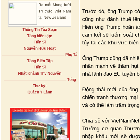
Ra mắt Mạng lưới
Trước đó, ông Trump cô
Tri thức Việt Nam
tại New Zealand
cũng như đánh thuế lê
Hiện ông Trump hoãn á
Thông Tin Tòa Soạn
cam kết sẽ kiểm soát c
Tổng biên tập:
túy tại các khu vực biên
Tiến Sĩ
Nguyễn Hữu Hoạt
Phụ Tá
Ông Trump cũng đã nhiều
Tổng Biên Tập
nhấn mạnh về thâm hụt 
Tiến Sĩ
nhà lãnh đạo EU tuyên b
Nhật Khánh Thy Nguyễn
Tổng
Thư ký:
Động thái mới của ông
Quách Y Lành
chiến tranh thương mại 
và có thể làm trầm trọng
Chia sẻ với VietNamNet
Trưởng cơ quan Thương
nhập khẩu mới sẽ được