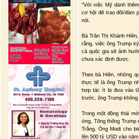
"Với việc Mỹ dành thêm
cơ hội để trao đổi/đàm 
nói.
Bà Trần Thị Khánh Hiền
rằng, việc ông Trump ký
cả quốc gia sẽ ảnh hưởn
chưa xác định được.
Theo bà Hiền, những q
thực tế là ông Trump n
hợp tác ít bị đưa vào 
trước, ông Trump không 
Trong một động thái mới
ứng, Tổng thống Trump 
Trắng. Ông Modi cho b
lên 500 tỷ USD vào năm