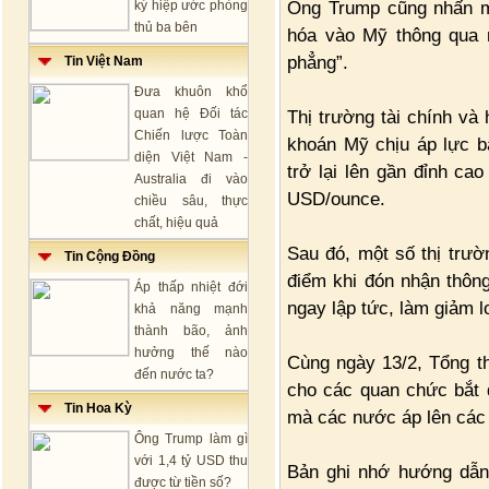
Ông Trump cũng nhấn m
ký hiệp ước phòng
thủ ba bên
hóa vào Mỹ thông qua 
phẳng”.
Tin Việt Nam
Đưa khuôn khổ
quan hệ Đối tác
Thị trường tài chính và
Chiến lược Toàn
khoán Mỹ chịu áp lực b
diện Việt Nam -
trở lại lên gần đỉnh ca
Australia đi vào
USD/ounce.
chiều sâu, thực
chất, hiệu quả
Sau đó, một số thị trườ
Tin Cộng Đồng
điểm khi đón nhận thôn
Áp thấp nhiệt đới
ngay lập tức, làm giảm l
khả năng mạnh
thành bão, ảnh
hưởng thế nào
Cùng ngày 13/2, Tổng t
đến nước ta?
cho các quan chức bắt 
Tin Hoa Kỳ
mà các nước áp lên các
Ông Trump làm gì
với 1,4 tỷ USD thu
Bản ghi nhớ hướng dẫ
được từ tiền số?