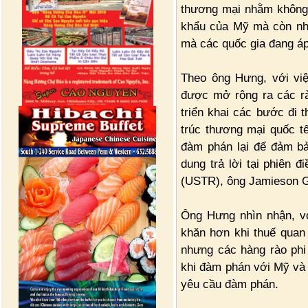
thương mại nhằm không 
khẩu của Mỹ mà còn nhằ
mà các quốc gia đang áp
Theo ông Hưng, với việ
được mở rộng ra các r
triển khai các bước đi 
trúc thương mại quốc t
đàm phán lại để đảm bả
dung trả lời tại phiên 
(USTR), ông Jamieson G
Ông Hưng nhìn nhận, vớ
khăn hơn khi thuế quan 
nhưng các hàng rào phi 
khi đàm phán với Mỹ và 
yêu cầu đàm phán.