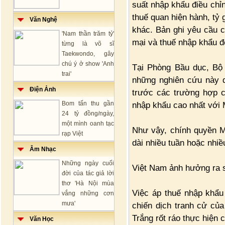
suất nhập khẩu điều chỉ
thuế quan hiện hành, tỷ 
Văn Nghệ
khác. Bản ghi yêu cầu 
'Nam thần trăm tỷ'
mại và thuế nhập khẩu đ
từng là võ sĩ
Taekwondo, gây
chú ý ở show 'Anh
Tại Phòng Bầu dục, Bộ
trai'
những nghiên cứu này d
Điện Ảnh
trước các trường hợp c
Bom tấn thu gần
nhập khẩu cao nhất với 
24 tỷ đồng/ngày,
một mình oanh tạc
Như vậy, chính quyền M
rạp Việt
dài nhiều tuần hoặc nhiề
Âm Nhạc
Những ngày cuối
Việt Nam ảnh hưởng ra 
đời của tác giả lời
thơ 'Hà Nội mùa
Việc áp thuế nhập khẩu 
vắng những cơn
mưa'
chiến dịch tranh cử củ
Trắng rốt ráo thực hiện 
Văn Học