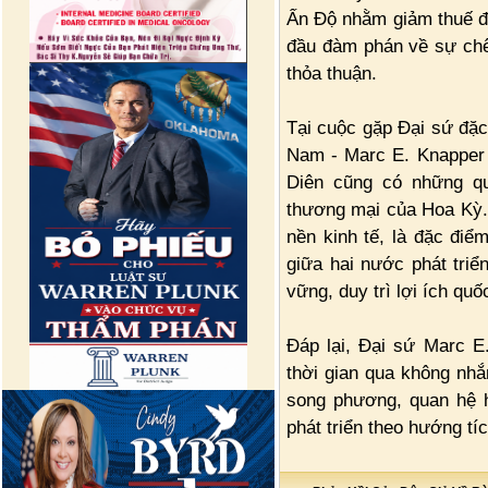
Ấn Độ nhằm giảm thuế đố
đầu đàm phán về sự chê
thỏa thuận.
Tại cuộc gặp Đại sứ đặ
Nam - Marc E. Knapper
Diên cũng có những qu
thương mại của Hoa Kỳ. 
nền kinh tế, là đặc điể
giữa hai nước phát tri
vững, duy trì lợi ích qu
Đáp lại, Đại sứ Marc E
thời gian qua không nh
song phương, quan hệ h
phát triển theo hướng tí