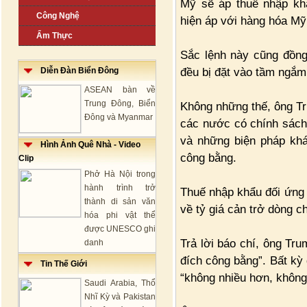
Mỹ sẽ áp thuế nhập k
Công Nghệ
hiện áp với hàng hóa Mỹ
Ẩm Thực
Sắc lệnh này cũng đồng
đều bị đặt vào tầm ngắm
Diễn Đàn Biển Đông
ASEAN bàn về
Trung Đông, Biển
Không những thế, ông Tr
Đông và Myanmar
các nước có chính sách 
và những biện pháp khá
Hình Ảnh Quê Nhà - Video
công bằng.
Clip
Phở Hà Nội trong
hành trình trở
Thuế nhập khẩu đối ứng 
thành di sản văn
về tỷ giá cản trở dòng 
hóa phi vật thể
được UNESCO ghi
Trả lời báo chí, ông Tru
danh
đích công bằng”. Bất kỳ 
Tin Thế Giới
“không nhiều hơn, không 
Saudi Arabia, Thổ
Nhĩ Kỳ và Pakistan