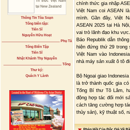
Tri thức Việt Nam
chính thức gia nhập ASE
tại New Zealand
Việt Nam coi ASEAN là 
mình. Gần đây, Việt N
Thông Tin Tòa Soạn
Tổng biên tập:
ASEAN 2025 tại Hà Nội,
Tiến Sĩ
vai trò lãnh đạo khu vực
Nguyễn Hữu Hoạt
Báo Republik dẫn thông 
Phụ Tá
hiện đứng thứ 29 trong
Tổng Biên Tập
Tiến Sĩ
Việt Nam vào Indonesia
Nhật Khánh Thy Nguyễn
nhà máy sản xuất ô tô đi
Tổng
Thư ký:
Bộ Ngoại giao Indonesia
Quách Y Lành
là trở thành quốc gia c
Tổng Bí thư Tô Lâm, ha
động hợp tác đổi mới s
cách tăng cường hợp tác
thủy sản), kỹ thuật số, 
Phản Hồi Của Độc Giả Về Bài