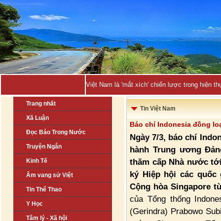
Việt Nam là 'mắt xích' chiến lược trong hiện
Trang nhất
Tin Việt Nam
Xã Luận
Báo chí Indonesia đồng lo
Đọc Báo Trong Nước
Ngày 7/3, báo chí Indo
Truyện Ngắn
hành Trung ương Đản
thăm cấp Nhà nước tới
Kinh Tế
ký Hiệp hội các quốc
Âm vang sử Việt
Cộng hòa Singapore từ
Tin Thể Thao
của Tổng thống Indones
Y Học
(Gerindra) Prabowo Su
Tâm lý - Xã hội