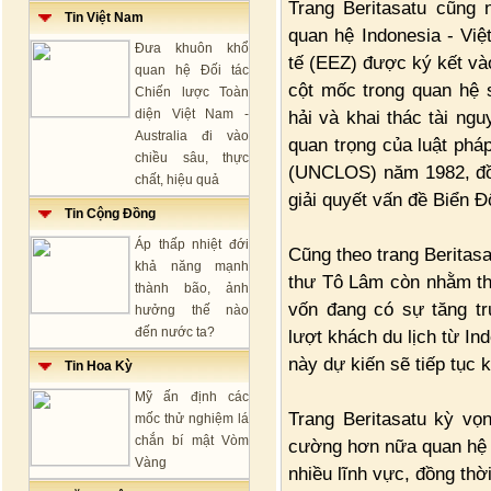
Trang Beritasatu cũng 
Tin Việt Nam
quan hệ Indonesia - Việ
Đưa khuôn khổ
tế (EEZ) được ký kết và
quan hệ Đối tác
cột mốc trong quan hệ 
Chiến lược Toàn
diện Việt Nam -
hải và khai thác tài ng
Australia đi vào
quan trọng của luật phá
chiều sâu, thực
(UNCLOS) năm 1982, đồ
chất, hiệu quả
giải quyết vấn đề Biển Đ
Tin Cộng Đồng
Áp thấp nhiệt đới
Cũng theo trang Beritasa
khả năng mạnh
thư Tô Lâm còn nhằm thả
thành bão, ảnh
vốn đang có sự tăng t
hưởng thế nào
đến nước ta?
lượt khách du lịch từ I
này dự kiến sẽ tiếp tục
Tin Hoa Kỳ
Mỹ ấn định các
Trang Beritasatu kỳ v
mốc thử nghiệm lá
chắn bí mật Vòm
cường hơn nữa quan hệ đ
Vàng
nhiều lĩnh vực, đồng th