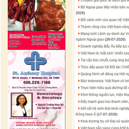
Chuyên gia quốc tế đánh giá t
Bộ Ngoại giao tiếp nhận bản 
2026)
Bối cảnh mới của quan hệ Việt
Thành công của Việt Nam cũn
Mạng lưới Lãnh sự danh dự Việt
ngành Ngoại giao
(28-07-2026)
Doanh nghiệp Bắc Âu tiếp tục 
Việt Nam là 'mắt xích' chiến 
Tái cấu trúc chuỗi cung ứng to
Thúc đẩy quan hệ Đối tác Chiến
Quảng Ninh sẽ đăng cai Hội n
Báo Indonesia: Việt Nam có lợi
Thực hiện hiệu quả đường lối
Khơi thông nguồn lực, hiện thự
Đẩy mạnh giao lưu thanh niên,
Kết nối hệ sinh thái khởi nghi
Đông Nam Á
(17-07-2026)
Khai trương trụ sở Đại sứ quán
Việt Nam sẵn sàng cùng ASEA