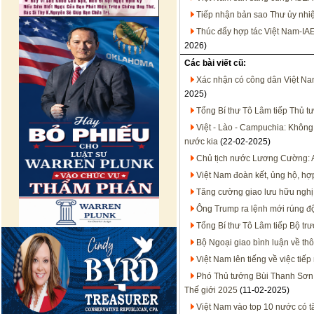
Tiếp nhận bản sao Thư ủy nhiệ
Thúc đẩy hợp tác Việt Nam-IA
2026)
Các bài viết cũ:
Xác nhận có công dân Việt Na
2025)
Tổng Bí thư Tô Lâm tiếp Thủ 
Việt - Lào - Campuchia: Khôn
nước kia
(22-02-2025)
Chủ tịch nước Lương Cường: A
Việt Nam đoàn kết, ủng hộ, hợp
Tăng cường giao lưu hữu nghị
Ông Trump ra lệnh mới rúng độ
Tổng Bí thư Tô Lâm tiếp Bộ tr
Bộ Ngoại giao bình luận về thô
Việt Nam lên tiếng về việc tiế
Phó Thủ tướng Bùi Thanh Sơn
Thế giới 2025
(11-02-2025)
Việt Nam vào top 10 nước có t