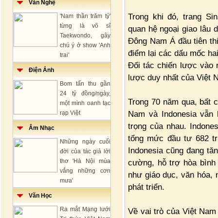
Văn Nghệ
Trong khi đó, trang S
'Nam thần trăm tỷ'
từng là võ sĩ
quan hệ ngoại giao lâu 
Taekwondo, gây
Đông Nam Á đầu tiên thi
chú ý ở show 'Anh
điểm lại các dấu mốc ha
trai'
Đối tác chiến lược vào 
Điện Ảnh
lược duy nhất của Việt
Bom tấn thu gần
24 tỷ đồng/ngày,
Trong 70 năm qua, bất c
một mình oanh tạc
Nam và Indonesia vẫn l
rạp Việt
trọng của nhau. Indone
Âm Nhạc
tổng mức đầu tư 682 tr
Những ngày cuối
Indonesia cũng đang tăn
đời của tác giả lời
thơ 'Hà Nội mùa
cường, hỗ trợ hòa bình
vắng những cơn
như giáo dục, văn hóa, 
mưa'
phát triển.
Văn Học
Ra mắt Mạng lưới
Về vai trò của Việt Nam