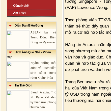
tướng Singapore - Tổ
Công Nghệ
(PAP) Lawrence Wong.
Ẩm Thực
Theo phóng viên TTXVN 
thăm sẽ thúc đẩy quan 
Diễn Đàn Biển Đông
mở ra cơ hội hợp tác mới
ASEAN bàn về
Trung Đông, Biển
Đông và Myanmar
Hãng tin Antara nhận đ
song phương mà còn mở r
Hình Ảnh Quê Nhà - Video
văn hóa và giáo dục. C
Clip
quan hệ hợp tác giữa Vi
Ngắm những loài
động vật quý hiếm
sự phát triển và thịnh v
sinh sống trong
rừng Khánh Hòa
Trang Beritasatu nêu rõ,
Tin Thế Giới
hai của Việt Nam trong 
Saudi Arabia, Thổ
tỷ USD trong năm ngoái
Nhĩ Kỳ và Pakistan
tiêu thương mại hai chi
ký hiệp ước phòng
thủ ba bên