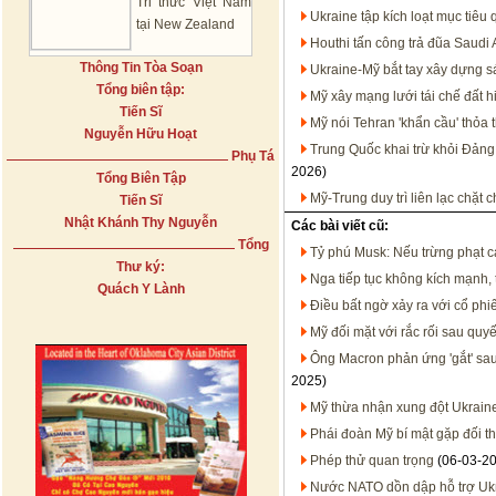
Tri thức Việt Nam
Ukraine tập kích loạt mục tiêu
tại New Zealand
Houthi tấn công trả đũa Saudi 
Thông Tin Tòa Soạn
Ukraine-Mỹ bắt tay xây dựng s
Tổng biên tập:
Mỹ xây mạng lưới tái chế đất h
Tiến Sĩ
Mỹ nói Tehran 'khẩn cầu' thỏa 
Nguyễn Hữu Hoạt
Trung Quốc khai trừ khỏi Đảng
Phụ Tá
2026)
Tổng Biên Tập
Mỹ-Trung duy trì liên lạc chặt
Tiến Sĩ
Nhật Khánh Thy Nguyễn
Các bài viết cũ:
Tổng
Tỷ phú Musk: Nếu trừng phạt cá
Thư ký:
Nga tiếp tục không kích mạnh,
Quách Y Lành
Điều bất ngờ xảy ra với cổ phi
Mỹ đối mặt với rắc rối sau quy
Ông Macron phản ứng 'gắt' sau
2025)
Mỹ thừa nhận xung đột Ukraine
Phái đoàn Mỹ bí mật gặp đối t
Phép thử quan trọng
(06-03-2
Nước NATO dồn dập hỗ trợ Ukra