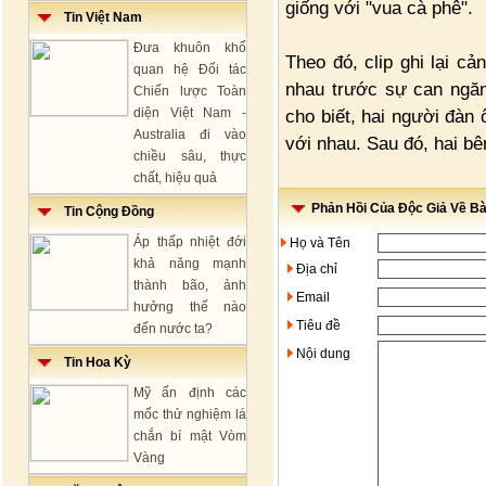
giống với "vua cà phê".
Tin Việt Nam
Đưa khuôn khổ
Theo đó, clip ghi lại c
quan hệ Đối tác
nhau trước sự can ngăn
Chiến lược Toàn
diện Việt Nam -
cho biết, hai người đàn
Australia đi vào
với nhau. Sau đó, hai bê
chiều sâu, thực
chất, hiệu quả
Phản Hồi Của Độc Giả Về Bài
Tin Cộng Đồng
Áp thấp nhiệt đới
Họ và Tên
khả năng mạnh
Địa chỉ
thành bão, ảnh
Email
hưởng thế nào
Tiêu đề
đến nước ta?
Nội dung
Tin Hoa Kỳ
Mỹ ấn định các
mốc thử nghiệm lá
chắn bí mật Vòm
Vàng