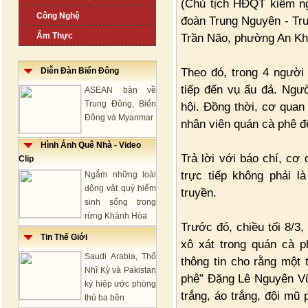
(Chủ tịch HĐQT kiêm ng
Công Nghệ
đoàn Trung Nguyên - Tr
Ẩm Thực
Trần Não, phường An Kh
Theo đó, trong 4 người
Diễn Đàn Biển Đông
tiếp đến vụ ẩu đả. Ngườ
ASEAN bàn về
Trung Đông, Biển
hội. Đồng thời, cơ quan
Đông và Myanmar
nhân viên quán cà phê để
Hình Ảnh Quê Nhà - Video
Trả lời với báo chí, cơ
Clip
trực tiếp không phải l
Ngắm những loài
động vật quý hiếm
truyền.
sinh sống trong
rừng Khánh Hòa
Trước đó, chiều tối 8/3,
Tin Thế Giới
xô xát trong quán cà p
Saudi Arabia, Thổ
thông tin cho rằng một 
Nhĩ Kỳ và Pakistan
phê” Đặng Lê Nguyên Vũ
ký hiệp ước phòng
trắng, áo trắng, đội mũ
thủ ba bên