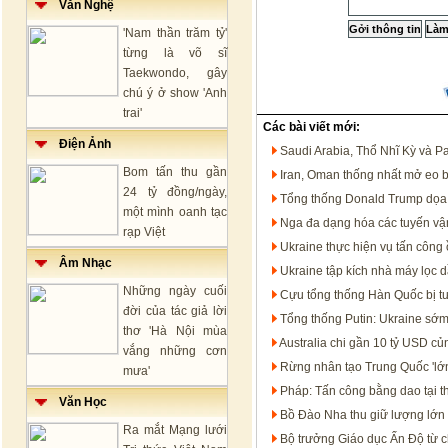
Văn Nghệ
'Nam thần trăm tỷ'
từng là võ sĩ
Taekwondo, gây
chú ý ở show 'Anh
trai'
Các bài viết mới:
Điện Ảnh
Saudi Arabia, Thổ Nhĩ Kỳ và P
Bom tấn thu gần
Iran, Oman thống nhất mở eo 
24 tỷ đồng/ngày,
Tổng thống Donald Trump dọa t
một mình oanh tạc
Nga đa dạng hóa các tuyến vận
rạp Việt
Ukraine thực hiện vụ tấn công 
Âm Nhạc
Ukraine tập kích nhà máy lọc 
Những ngày cuối
Cựu tổng thống Hàn Quốc bị t
đời của tác giả lời
Tổng thống Putin: Ukraine sớm
thơ 'Hà Nội mùa
Australia chi gần 10 tỷ USD c
vắng những cơn
Rừng nhân tạo Trung Quốc 'lớn
mưa'
Pháp: Tấn công bằng dao tại t
Văn Học
Bồ Đào Nha thu giữ lượng lớn 
Ra mắt Mạng lưới
Bộ trưởng Giáo dục Ấn Độ từ c