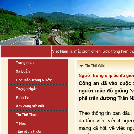
Việt Nam là 'mắt xích' chiến lược trong hiện
Trang nhất
Tin Thế Giới
Xã Luận
Người trong clip ẩu đả gi
Đọc Báo Trong Nước
Công an đã vào cuộc x
Truyện Ngắn
người mặc đồ giống 'v
phê trên đường Trần N
Kinh Tế
Âm vang sử Việt
Theo thông tin ban đầu
Tin Thể Thao
đã làm việc với 4 người
Y Học
mạng xã hội, về việc n
Tâm lý - Xã hội