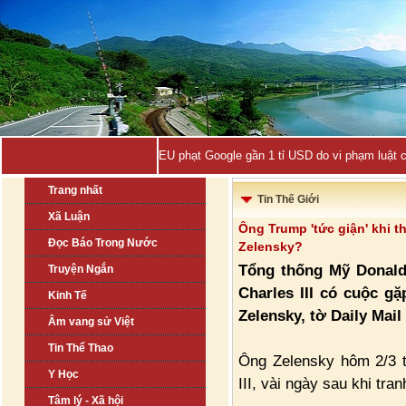
EU phạt Google gần 1 tỉ USD do vi phạm luật 
Trang nhất
Tin Thế Giới
Xã Luận
Ông Trump 'tức giận' khi t
Đọc Báo Trong Nước
Zelensky?
Tổng thống Mỹ Donald 
Truyện Ngắn
Charles III có cuộc g
Kinh Tế
Zelensky, tờ Daily Mail
Âm vang sử Việt
Tin Thể Thao
Ông Zelensky hôm 2/3 t
Y Học
III, vài ngày sau khi tr
Tâm lý - Xã hội