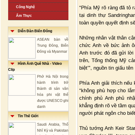
“Phía Mỹ rõ ràng đã tỏ r
Công Nghệ
tại dinh thự Sandringha
Ẩm Thực
toàn quyền quyết định sẽ 
Diễn Đàn Biển Đông
Những nhân vật thân cậ
ASEAN bàn về
chức Anh về bức ảnh ôn
Trung Đông, Biển
Đông và Myanmar
Anh trước đó đã gửi lờ
trên, Tổng thống Mỹ cả
Hình Ảnh Quê Nhà - Video
biệt’”, nguồn tin giấu tên 
Clip
Phở Hà Nội trong
Phía Anh giải thích nếu
hành trình trở
thành di sản văn
“không phù hợp cho lắm
hóa phi vật thể
chính phủ Anh phủ nhậ
được UNESCO ghi
khẳng định rõ về tầm qu
danh
người phát ngôn cho biết
Tin Thế Giới
Saudi Arabia, Thổ
Thủ tướng Anh Keir Sta
Nhĩ Kỳ và Pakistan