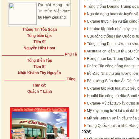
Ra mắt Mạng lưới
Tổng thống Donald Trump dọa t
Tri thức Việt Nam
Nga đa dạng hóa các tuyến vận
tại New Zealand
Ukraine thực hiện vụ tấn công 
Ukraine tập kích nhà máy lọc 
Thông Tin Tòa Soạn
Tổng biên tập:
Cựu tổng thống Hàn Quốc bị t
Tiến Sĩ
Tổng thống Putin: Ukraine sớm
Nguyễn Hữu Hoạt
Australia chi gần 10 tỷ USD c
Phụ Tá
Rừng nhân tạo Trung Quốc 'lớn
Tổng Biên Tập
Pháp: Tấn công bằng dao tại t
Tiến Sĩ
Nhật Khánh Thy Nguyễn
Bồ Đào Nha thu giữ lượng lớn 
Tổng
Bộ trưởng Giáo dục Ấn Độ từ c
Thư ký:
Ukraine tập kích loạt mục tiêu
Quách Y Lành
Houthi tấn công trả đũa Saudi 
Ukraine-Mỹ bắt tay xây dựng s
Mỹ xây mạng lưới tái chế đất h
Mỹ nói Tehran 'khẩn cầu' thỏa 
Trung Quốc khai trừ khỏi Đảng
2026)