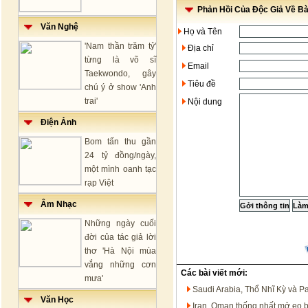
Phản Hồi Của Độc Giả Về Bài
Văn Nghệ
Họ và Tên
'Nam thần trăm tỷ'
Địa chỉ
từng là võ sĩ
Email
Taekwondo, gây
Tiêu đề
chú ý ở show 'Anh
trai'
Nội dung
Điện Ảnh
Bom tấn thu gần
24 tỷ đồng/ngày,
một mình oanh tạc
rạp Việt
Âm Nhạc
Những ngày cuối
đời của tác giả lời
thơ 'Hà Nội mùa
vắng những cơn
Các bài viết mới:
mưa'
Saudi Arabia, Thổ Nhĩ Kỳ và P
Văn Học
Iran, Oman thống nhất mở eo 