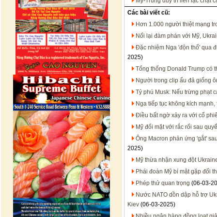
Mỹ-Trung duy trì liên lạc chặt
Các bài viết cũ:
Hơn 1.000 người thiệt mạng tr
Nối lại đàm phán với Mỹ, Ukra
Đặc nhiệm Nga 'độn thổ' qua đ
2025)
Tổng thống Donald Trump có t
Người trong clip ẩu đả giống 
Tỷ phú Musk: Nếu trừng phạt cá
Nga tiếp tục không kích mạnh,
Điều bất ngờ xảy ra với cổ phi
Mỹ đối mặt với rắc rối sau quy
Ông Macron phản ứng 'gắt' sau
2025)
Mỹ thừa nhận xung đột Ukraine
Phái đoàn Mỹ bí mật gặp đối t
Phép thử quan trọng
(06-03-2
Nước NATO dồn dập hỗ trợ Ukra
Kiev
(06-03-2025)
Nhiều ngân hàng đồng loạt giả