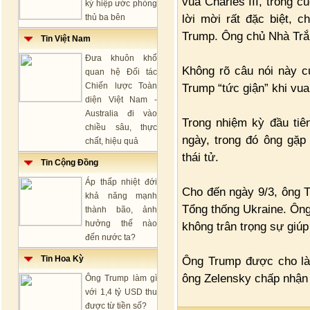
vua Charles III, trong c
ký hiệp ước phòng
lời mời rất đặc biệt, 
thủ ba bên
Trump. Ông chủ Nhà Trắn
Tin Việt Nam
Đưa khuôn khổ
Không rõ câu nói này c
quan hệ Đối tác
Chiến lược Toàn
Trump “tức giận” khi vua
diện Việt Nam -
Australia đi vào
Trong nhiệm kỳ đầu tiê
chiều sâu, thực
ngày, trong đó ông gặp 
chất, hiệu quả
thái tử.
Tin Cộng Đồng
Áp thấp nhiệt đới
Cho đến ngày 9/3, ông T
khả năng mạnh
Tổng thống Ukraine. Ông
thành bão, ảnh
hưởng thế nào
không trân trọng sự giú
đến nước ta?
Tin Hoa Kỳ
Ông Trump được cho là 
ông Zelensky chấp nhận
Ông Trump làm gì
với 1,4 tỷ USD thu
được từ tiền số?