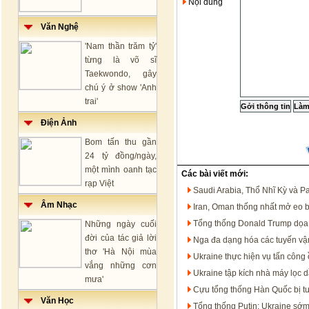
Nội dung
Văn Nghệ
'Nam thần trăm tỷ'
từng là võ sĩ
Taekwondo, gây
chú ý ở show 'Anh
trai'
Điện Ảnh
Bom tấn thu gần
24 tỷ đồng/ngày,
một mình oanh tạc
Các bài viết mới:
rạp Việt
Saudi Arabia, Thổ Nhĩ Kỳ và P
Âm Nhạc
Iran, Oman thống nhất mở eo 
Tổng thống Donald Trump dọa t
Những ngày cuối
đời của tác giả lời
Nga đa dạng hóa các tuyến vận
thơ 'Hà Nội mùa
Ukraine thực hiện vụ tấn công 
vắng những cơn
Ukraine tập kích nhà máy lọc 
mưa'
Cựu tổng thống Hàn Quốc bị t
Văn Học
Tổng thống Putin: Ukraine sớm