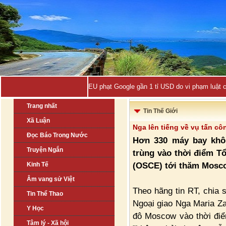
EU phạt Google gần 1 tỉ USD do vi phạm luật 
Trang nhất
Tin Thế Giới
Xã Luận
Nga lên tiếng về vụ tấn c
Đọc Báo Trong Nước
Hơn 330 máy bay khôn
Truyện Ngắn
trùng vào thời điểm T
(OSCE) tới thăm Mosc
Kinh Tế
Âm vang sử Việt
Theo hãng tin RT, chia 
Tin Thể Thao
Ngoại giao Nga Maria Za
Y Học
đô Moscow vào thời điể
Tâm lý - Xã hội