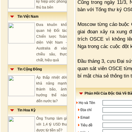
Cũng trong ngày 11/3, 
ký hiệp ước phòng
thủ ba bên
bàn với Tổng thư ký OSC
Tin Việt Nam
Moscow từng cáo buộc O
Đưa khuôn khổ
quan hệ Đối tác
giai đoạn xảy ra xung 
Chiến lược Toàn
trích OSCE vì không lê
diện Việt Nam -
Nga trong các cuộc đột k
Australia đi vào
chiều sâu, thực
chất, hiệu quả
Đầu tháng 3, cựu Đại sứ
quan sát viên OSCE từng
Tin Cộng Đồng
bí mật chia sẻ thông tin 
Áp thấp nhiệt đới
khả năng mạnh
thành bão, ảnh
Phản Hồi Của Độc Giả Về Bài
hưởng thế nào
đến nước ta?
Họ và Tên
Địa chỉ
Tin Hoa Kỳ
Email
Ông Trump làm gì
với 1,4 tỷ USD thu
Tiêu đề
được từ tiền số?