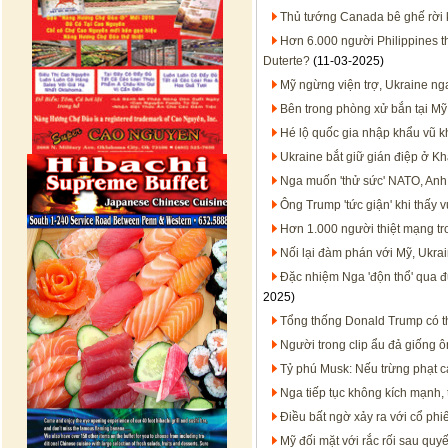
Thủ tướng Canada bê ghế rời 
Hơn 6.000 người Philippines t
Duterte?
(11-03-2025)
Mỹ ngừng viện trợ, Ukraine ng
Bên trong phòng xử bắn tại Mỹ
Hé lộ quốc gia nhập khẩu vũ kh
Ukraine bắt giữ gián điệp ở Kha
Nga muốn 'thử sức' NATO, Anh
Ông Trump 'tức giận' khi thấy 
Hơn 1.000 người thiệt mạng tr
Nối lại đàm phán với Mỹ, Ukra
Đặc nhiệm Nga 'độn thổ' qua đ
2025)
Tổng thống Donald Trump có t
Người trong clip ẩu đả giống 
Tỷ phú Musk: Nếu trừng phạt cá
Nga tiếp tục không kích mạnh,
Điều bất ngờ xảy ra với cổ phi
Mỹ đối mặt với rắc rối sau quy