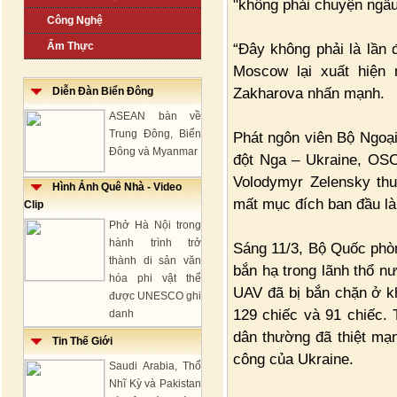
"không phải chuyện ngẫu
Công Nghệ
Ẩm Thực
“Đây không phải là lần 
Moscow lại xuất hiện
Zakharova nhấn mạnh.
Diễn Đàn Biển Đông
ASEAN bàn về
Trung Đông, Biển
Phát ngôn viên Bộ Ngoại
Đông và Myanmar
đột Nga – Ukraine, OSC
Volodymyr Zelensky thu
Hình Ảnh Quê Nhà - Video
mất mục đích ban đầu là
Clip
Phở Hà Nội trong
hành trình trở
Sáng 11/3, Bộ Quốc phò
thành di sản văn
bắn hạ trong lãnh thổ n
hóa phi vật thể
UAV đã bị bắn chặn ở k
được UNESCO ghi
129 chiếc và 91 chiếc.
danh
dân thường đã thiệt mạ
Tin Thế Giới
công của Ukraine.
Saudi Arabia, Thổ
Nhĩ Kỳ và Pakistan