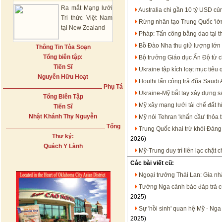
Ra mắt Mạng lưới
Australia chi gần 10 tỷ USD c
Tri thức Việt Nam
Rừng nhân tạo Trung Quốc 'lớn
tại New Zealand
Pháp: Tấn công bằng dao tại t
Bồ Đào Nha thu giữ lượng lớn 
Thông Tin Tòa Soạn
Tổng biên tập:
Bộ trưởng Giáo dục Ấn Độ từ c
Tiến Sĩ
Ukraine tập kích loạt mục tiêu
Nguyễn Hữu Hoạt
Houthi tấn công trả đũa Saudi 
Phụ Tá
Ukraine-Mỹ bắt tay xây dựng s
Tổng Biên Tập
Mỹ xây mạng lưới tái chế đất h
Tiến Sĩ
Nhật Khánh Thy Nguyễn
Mỹ nói Tehran 'khẩn cầu' thỏa 
Tổng
Trung Quốc khai trừ khỏi Đảng
Thư ký:
2026)
Quách Y Lành
Mỹ-Trung duy trì liên lạc chặt
Các bài viết cũ:
Ngoại trưởng Thái Lan: Gia nh
Tướng Nga cảnh báo đáp trả cu
2025)
Sự 'hồi sinh' quan hệ Mỹ - Nga
2025)