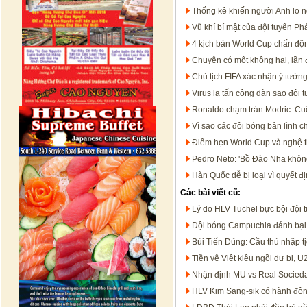
Thống kê khiến người Anh lo n
Vũ khí bí mật của đội tuyển P
4 kịch bản World Cup chấn độn
Chuyện có một không hai, lần đ
Chủ tịch FIFA xác nhận ý tưởn
Virus lạ tấn công dàn sao đội 
Ronaldo chạm trán Modric: Cu
Vì sao các đội bóng bản lĩnh c
Điểm hẹn World Cup và nghệ th
Pedro Neto: 'Bồ Đào Nha không
Hàn Quốc dễ bị loại vì quyết đ
Các bài viết cũ:
Lý do HLV Tuchel bực bội đội 
Đội bóng Campuchia đánh bại V
Bùi Tiến Dũng: Cầu thủ nhập 
Tiền vệ Việt kiều ngồi dự bị, 
Nhận định MU vs Real Socieda
HLV Kim Sang-sik có hành độn