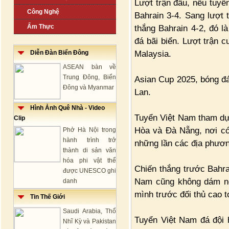
Lượt trận đầu, nếu tuyể
Công Nghệ
Bahrain 3-4. Sang lượt 
Ẩm Thực
thắng Bahrain 4-2, đó 
đá bãi biển. Lượt trận
Malaysia.
Diễn Đàn Biển Đông
ASEAN bàn về
Trung Đông, Biển
Asian Cup 2025, bóng đá
Đông và Myanmar
Lan.
Hình Ảnh Quê Nhà - Video
Tuyển Việt Nam tham dự 
Clip
Hòa và Đà Nẵng, nơi có
Phở Hà Nội trong
hành trình trở
những lần các địa phương
thành di sản văn
hóa phi vật thể
Chiến thắng trước Bahra
được UNESCO ghi
Nam cũng không dám ngh
danh
mình trước đối thủ cao t
Tin Thế Giới
Saudi Arabia, Thổ
Tuyển Việt Nam đá đội 
Nhĩ Kỳ và Pakistan