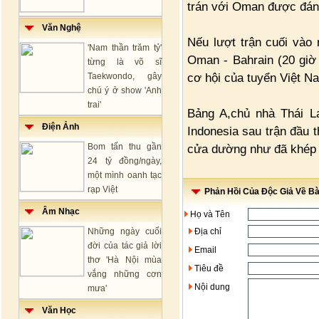
trán với Oman được đánh
Văn Nghệ
Nếu lượt trận cuối vào 
'Nam thần trăm tỷ'
Oman - Bahrain (20 giờ 
từng là võ sĩ
cơ hội của tuyển Việt Na
Taekwondo, gây
chú ý ở show 'Anh
trai'
Bảng A,chủ nhà Thái La
Điện Ảnh
Indonesia sau trận đầu t
Bom tấn thu gần
cửa dường như đã khép l
24 tỷ đồng/ngày,
một mình oanh tạc
rạp Việt
Phản Hồi Của Độc Giả Về Bài
Âm Nhạc
Họ và Tên
Những ngày cuối
Địa chỉ
đời của tác giả lời
Email
thơ 'Hà Nội mùa
Tiêu đề
vắng những cơn
Nội dung
mưa'
Văn Học