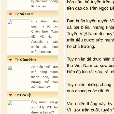
bốn cầu thủ tuyến trên
ký hiệp ước phòng
thủ ba bên
tiền đạo có Trần Ngọc B
Tin Việt Nam
Ban huấn luyện tuyển Vi
Đưa khuôn khổ
quan hệ Đối tác
đá bãi biển, nhưng khô
Chiến lược Toàn
Tuyển Việt Nam di chuyể
diện Việt Nam -
triệt tiêu được sức mạn
Australia đi vào
họ chủ trương.
chiều sâu, thực
chất, hiệu quả
Tuy nhiên để thực hiện l
Tin Cộng Đồng
thủ Việt Nam có sức bền
Áp thấp nhiệt đới
biển độ lún rất sâu, rất
khả năng mạnh
thành bão, ảnh
hưởng thế nào
Tuy nhiên những chàng t
đến nước ta?
quả chung cuộc rất tốt.
Tin Hoa Kỳ
Ông Trump làm gì
Với chiến thắng này, hy
với 1,4 tỷ USD thu
Vì lượt trận cuối, tuyể
được từ tiền số?