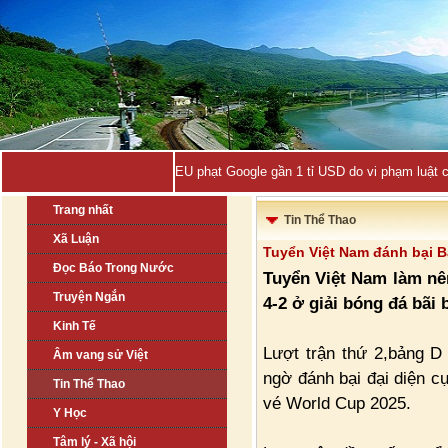
EU phạt Google gần 1 tỉ USD do vi phạm luật 
Trang nhất
Tin Thể Thao
Xã Luận
Tuyển Việt Nam đánh bại B
Đọc Báo Trong Nước
Tuyển Việt Nam làm nên
Truyện Ngắn
4-2 ở giải bóng đá bãi 
Kinh Tế
Lượt trận thứ 2,bảng D 
Âm vang sử Việt
ngờ đánh bại đại diện c
Tin Thể Thao
vé World Cup 2025.
Y Học
Tâm lý - Xã hội