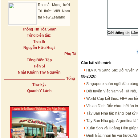
Ra mắt Mạng lưới
Tri thức Việt Nam
tại New Zealand
Thông Tin Tòa Soạn
Tổng biên tập:
Tiến Sĩ
Nguyễn Hữu Hoạt
Phụ Tá
Tổng Biên Tập
Các bài viết mới:
Tiến Sĩ
HLV Kim Sang Sik: Đội tuyển V
Nhật Khánh Thy Nguyễn
08-2026)
Tổng
Singapore soán ngôi đầu bảng
Thư ký:
Quách Y Lành
Đội tuyển Việt Nam về Hà Nội,
World Cup kết thúc: FIFA ôm t
Vì sao Đình Bắc chưa hết án 
Tây Ban Nha lập hàng loạt kỷ 
Tây Ban Nha gặp Argentina là '
Xuân Son và Hoàng Hên giúp 
Đình Bắc nhận tin vui trước 