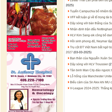
LĐBĐ Thái Lan phải đền bù gầ
2025)
Tuyển Campuchia bổ nhiệm tân
VFF kết luận gì về tổ trọng tài
Dậy sóng với bàn thắng của S
Nhận định trận đấu Nottingham
HLV Kim Sang-sik công bố dan
Hồi sinh phong độ, Neymar lậ
Trụ cột ĐT Việt Nam bất ngờ bị
2027
(03-03-2025)
Bạn thân của Nguyễn Xuân Son 
Dậy sóng với HLV Troussier
(2
Tân binh Man City đảo ngược t
Lỗ hổng của Manchester Unite
Biểu cảm của Sir Alex khi MU c
V-League 2024-2025: Thắng kịc