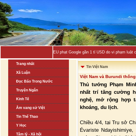
EU phạt Google gần 1 tỉ USD do vi phạm luật 
Trang nhất
Tin Việt Nam
Xã Luận
Việt Nam và Burundi thống 
Đọc Báo Trong Nước
Thủ tướng Phạm Minh
Truyện Ngắn
nhất trí tăng cường 
nghệ, mở rộng hợp t
Kinh Tế
khoáng, du lịch.
Âm vang sử Việt
Tin Thể Thao
Chiều 4/4, tại Trụ sở C
Y Học
Évariste Ndayishimiye
Tâm lý - Xã hội