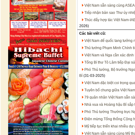
Việt Nam sẵn sàng cùng ASEA
Tiếp nhận bản sao Thư ủy nhiệ
Thúc đẩy hợp tác Việt Nam-IA
2026)
Các bài viết cũ:
Việt Nam để quốc tang tưởng
Thủ tướng Phạm Minh Chính t
Việt Nam và Nga cần xác định 
Tổng Bí thư Tô Lâm tiếp Đại s
Phó Thủ tướng, Bộ trưởng Ngo
Bỉ
(31-03-2025)
Việt Nam đặc biệt coi trọng q
Tuyên bố chung giữa Việt Nam 
79 quân nhân Việt Nam sẵn sà
Nhà vua và Hoàng hậu Bỉ sắp 
Phó Thủ tướng Thường trực N
Điện mừng Tổng thống Cộng 
Mỹ tiếp tục triển khai nhiều d
Việt Nam sẵn sàng cùng Mỹ th