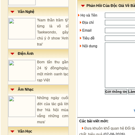
Phản Hồi Của Độc Giả Về Bài
Văn Nghệ
Họ và Tên
'Nam thần trăm tỷ'
Địa chỉ
từng là võ sĩ
Email
Taekwondo, gây
chú ý ở show 'Anh
Tiêu đề
trai'
Nội dung
Điện Ảnh
Bom tấn thu gần
24 tỷ đồng/ngày,
một mình oanh tạc
rạp Việt
Âm Nhạc
Những ngày cuối
đời của tác giả lời
thơ 'Hà Nội mùa
vắng những cơn
Các bài viết mới:
mưa'
Đưa khuôn khổ quan hệ Đối tác 
Văn Học
chất, hiệu quả
(07-08-2026)