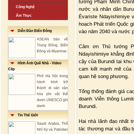
tướng Phạm Minh Chính
Công Nghệ
nước và nhân dân Buru
Ẩm Thực
Évariste Ndayishimiye 
hoạch Phát triển Quốc g
vào năm 2040 và nước p
Diễn Đàn Biển Đông
ASEAN bàn về
Trung Đông, Biển
Cảm ơn Thủ tướng Ph
Đông và Myanmar
Ndayishimiye khẳng định 
cậy của Burundi tại khu
Hình Ảnh Quê Nhà - Video
cam kết mạnh mẽ của T
Clip
quan hệ song phương.
Phở Hà Nội trong
hành trình trở
thành di sản văn
Tổng thống đánh giá cao
hóa phi vật thể
doanh Viễn thông Lumi
được UNESCO ghi
Burundi.
danh
Tin Thế Giới
Hai nhà lãnh đạo nhất t
Saudi Arabia, Thổ
tác thương mại và đầu t
Nhĩ Kỳ và Pakistan