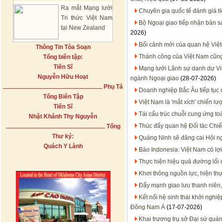
Ra mắt Mạng lưới
Chuyên gia quốc tế đánh giá t
Tri thức Việt Nam
Bộ Ngoại giao tiếp nhận bản 
tại New Zealand
2026)
Bối cảnh mới của quan hệ Việt
Thông Tin Tòa Soạn
Thành công của Việt Nam cũn
Tổng biên tập:
Tiến Sĩ
Mạng lưới Lãnh sự danh dự Việt
Nguyễn Hữu Hoạt
ngành Ngoại giao
(28-07-2026)
Phụ Tá
Doanh nghiệp Bắc Âu tiếp tục 
Tổng Biên Tập
Việt Nam là 'mắt xích' chiến 
Tiến Sĩ
Tái cấu trúc chuỗi cung ứng to
Nhật Khánh Thy Nguyễn
Thúc đẩy quan hệ Đối tác Chiến
Tổng
Thư ký:
Quảng Ninh sẽ đăng cai Hội n
Quách Y Lành
Báo Indonesia: Việt Nam có lợi
Thực hiện hiệu quả đường lối
Khơi thông nguồn lực, hiện thự
Đẩy mạnh giao lưu thanh niên,
Kết nối hệ sinh thái khởi nghi
Đông Nam Á
(17-07-2026)
Khai trương trụ sở Đại sứ quán