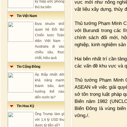
vực mới như nông nghiệ
ký hiệp ước phòng
thủ ba bên
vật liệu xây dựng, thủy đ
Tin Việt Nam
Thủ tướng Phạm Minh Ch
Đưa khuôn khổ
quan hệ Đối tác
với Burundi trong các l
Chiến lược Toàn
chính sách đổi mới, hộ
diện Việt Nam -
nghiệp, kinh nghiệm sản 
Australia đi vào
chiều sâu, thực
chất, hiệu quả
Hai bên nhất trí cần tăn
các vấn đề khu vực và qu
Tin Cộng Đồng
Áp thấp nhiệt đới
Thủ tướng Phạm Minh Ch
khả năng mạnh
thành bão, ảnh
ASEAN về việc giải quyế
hưởng thế nào
sở tôn trọng luật pháp q
đến nước ta?
Biển năm 1982 (UNCLO
Tin Hoa Kỳ
Biển Đông là vùng biển 
Ông Trump làm gì
vững./.
với 1,4 tỷ USD thu
được từ tiền số?