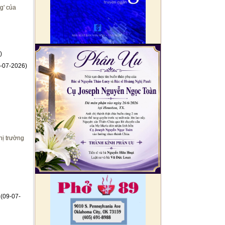
g' của
)
-07-2026)
hị trường
(09-07-