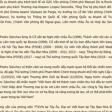
ốc vụ khanh phụ trách kinh tế và G20, Văn phòng Chính phủ Manuel De la Roc
anh phụ trách Thương mại Amparo Lospez Senovilla; Tổng Thư ký phụ trách đối
nh phủ Emma Aparici Vázquez de Parga; Vụ trưởng Vụ Lễ tân Văn phòng Chính
Blanco; Vụ trưởng Vụ Thông tin Quốc tế, Văn phòng Quốc vụ khanh về Tr
 Gil Polo; Chánh Văn phòng Bộ Ngoại giao, Liên minh châu Âu và Hợp tác Ser
Pedro Sánchez từng là Cố vấn tại Nghị viện châu Âu (1998); Thành viên nội các c
a Liên hợp quốc tại Bosnia (1999); Cố vấn kinh tế tại Ủy ban điều hành liên ba
 Xã hội Tây Ban Nha (PSOE) (2000 - 2004); Ủy viên Hội đồng thành phố Madr
 là Nghị sĩ tại Hạ viện Tây Ban Nha (2009 – 2011; 2013 – nay); Tổng thư ký Đản
 Ban Nha (PSOE) (2017 – nay) và Thủ tướng Vương quốc Tây Ban Nha (2018 – na
Pedro Sánchez có thiện cảm và mong muốn đẩy mạnh quan hệ Đối tác chiến lược
ha; đã gặp Thủ tướng Chính phủ Phạm Minh Chính trong khuôn khổ Hội nghị Cấp
ỉ (12/2022), Hội nghị Thượng đỉnh G20 tại Brazil (11/2024). Ngay trước chuyế
ro Sánchez đã nhấn mạnh "Việt Nam đã trở thành nam châm thu hút đầu tư nước
 "nhờ Hiệp định Thương mại tự do với Liên minh châu Âu, các công ty Tây Ban
ạo trong các lĩnh vực như cơ sở hạ tầng và năng lượng tái tạo, sẽ có thể phát triển
 quan trọng tại Việt Nam”.
hỏng vấn của phóng viên TTXVN tại Tây Âu, Đại sứ Việt Nam tại Tây Ban Nha 