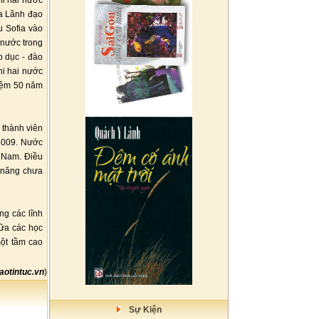
hi hai nước
ủa Lãnh đạo
 Sofia vào
 nước trong
o dục - đào
hi hai nước
niệm 50 năm
 thành viên
 2009. Nước
t Nam. Điều
 năng chưa
ng các lĩnh
iữa các học
ột tầm cao
aotintuc.vn
)
Sự Kiện