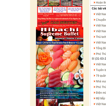
Hoàn th
Các bài vi
Việt Na
Chuyến
Việt Na
Việt Na
Thủ tướ
Việt Na
Tổng Bí
Phó Thủ
Bỉ
(31-03-
Việt Na
Tuyên b
79 quân
Nhà vua
Phó Thủ
Điện m
Mỹ tiếp
Việt Na