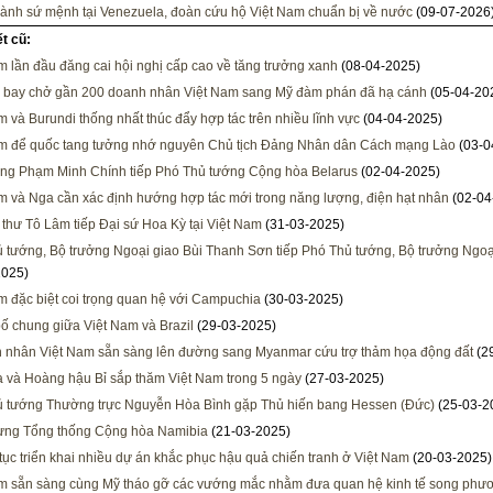
ành sứ mệnh tại Venezuela, đoàn cứu hộ Việt Nam chuẩn bị về nước
(09-07-2026
ết cũ:
m lần đầu đăng cai hội nghị cấp cao về tăng trưởng xanh
(08-04-2025)
 bay chở gần 200 doanh nhân Việt Nam sang Mỹ đàm phán đã hạ cánh
(05-04-20
m và Burundi thống nhất thúc đẩy hợp tác trên nhiều lĩnh vực
(04-04-2025)
m để quốc tang tưởng nhớ nguyên Chủ tịch Đảng Nhân dân Cách mạng Lào
(03-0
ng Phạm Minh Chính tiếp Phó Thủ tướng Cộng hòa Belarus
(02-04-2025)
m và Nga cần xác định hướng hợp tác mới trong năng lượng, điện hạt nhân
(02-04
 thư Tô Lâm tiếp Đại sứ Hoa Kỳ tại Việt Nam
(31-03-2025)
 tướng, Bộ trưởng Ngoại giao Bùi Thanh Sơn tiếp Phó Thủ tướng, Bộ trưởng Ngoạ
2025)
m đặc biệt coi trọng quan hệ với Campuchia
(30-03-2025)
ố chung giữa Việt Nam và Brazil
(29-03-2025)
 nhân Việt Nam sẵn sàng lên đường sang Myanmar cứu trợ thảm họa động đất
(2
 và Hoàng hậu Bỉ sắp thăm Việt Nam trong 5 ngày
(27-03-2025)
 tướng Thường trực Nguyễn Hòa Bình gặp Thủ hiến bang Hessen (Đức)
(25-03-2
ừng Tổng thống Cộng hòa Namibia
(21-03-2025)
 tục triển khai nhiều dự án khắc phục hậu quả chiến tranh ở Việt Nam
(20-03-2025)
m sẵn sàng cùng Mỹ tháo gỡ các vướng mắc nhằm đưa quan hệ kinh tế song phư