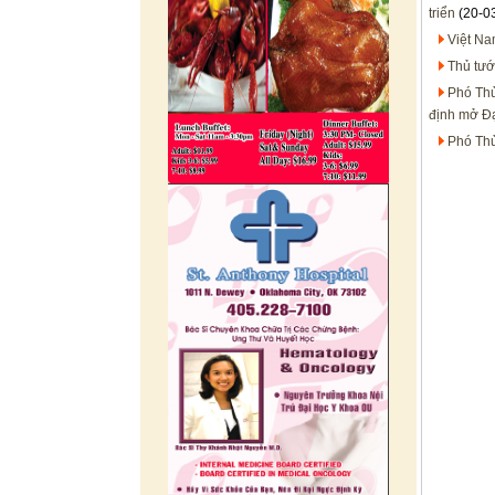
triển
(20-0
Việt Na
Thủ tướ
Phó Thủ
định mở Đạ
Phó Thủ