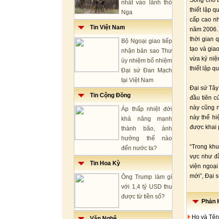
Song cho b
nhất vào lãnh thổ
thiết lập 
Nga
cấp cao n
Tin Việt Nam
năm 2006. 
thời gian 
Bộ Ngoại giao tiếp
tạo và gia
nhận bản sao Thư
vừa kỷ niệ
ủy nhiệm bổ nhiệm
thiết lập 
Đại sứ Đan Mạch
tại Việt Nam
Đại sứ Tây
Tin Cộng Đồng
đầu tiên c
này cũng n
Áp thấp nhiệt đới
này thể h
khả năng mạnh
được khai 
thành bão, ảnh
hưởng thế nào
“Trong khu
đến nước ta?
vực như đầ
Tin Hoa Kỳ
viện ngoạ
mới”, Đại s
Ông Trump làm gì
với 1,4 tỷ USD thu
được từ tiền số?
Phản H
Họ và Tên
Văn Nghệ