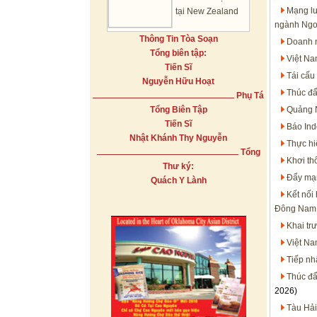
Mạng lư
tại New Zealand
ngành Ngo
Thông Tin Tòa Soạn
Doanh n
Tổng biên tập:
Việt Na
Tiến Sĩ
Tái cấu
Nguyễn Hữu Hoạt
Thúc đẩ
Phụ Tá
Tổng Biên Tập
Quảng N
Tiến Sĩ
Báo Ind
Nhật Khánh Thy Nguyễn
Thực hi
Tổng
Khơi th
Thư ký:
Đẩy mạn
Quách Y Lành
Kết nối
Đông Nam
Khai tr
Việt N
Tiếp nh
Thúc đẩ
2026)
Tàu Hải