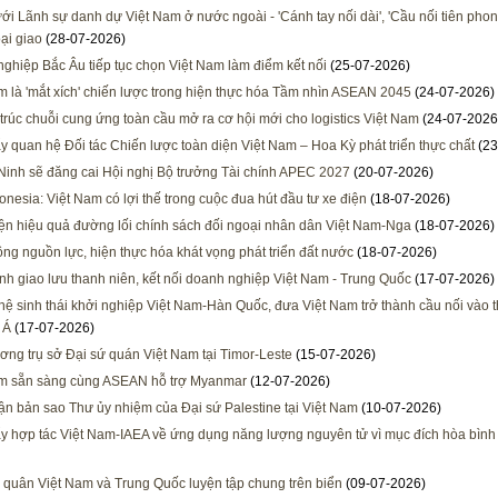
ới Lãnh sự danh dự Việt Nam ở nước ngoài - 'Cánh tay nối dài', 'Cầu nối tiên phon
ại giao
(28-07-2026)
ghiệp Bắc Âu tiếp tục chọn Việt Nam làm điểm kết nối
(25-07-2026)
m là 'mắt xích' chiến lược trong hiện thực hóa Tầm nhìn ASEAN 2045
(24-07-2026)
 trúc chuỗi cung ứng toàn cầu mở ra cơ hội mới cho logistics Việt Nam
(24-07-2026
y quan hệ Đối tác Chiến lược toàn diện Việt Nam – Hoa Kỳ phát triển thực chất
(23
inh sẽ đăng cai Hội nghị Bộ trưởng Tài chính APEC 2027
(20-07-2026)
onesia: Việt Nam có lợi thế trong cuộc đua hút đầu tư xe điện
(18-07-2026)
ện hiệu quả đường lối chính sách đối ngoại nhân dân Việt Nam-Nga
(18-07-2026)
ông nguồn lực, hiện thực hóa khát vọng phát triển đất nước
(18-07-2026)
h giao lưu thanh niên, kết nối doanh nghiệp Việt Nam - Trung Quốc
(17-07-2026)
 hệ sinh thái khởi nghiệp Việt Nam-Hàn Quốc, đưa Việt Nam trở thành cầu nối vào t
 Á
(17-07-2026)
ương trụ sở Đại sứ quán Việt Nam tại Timor-Leste
(15-07-2026)
am sẵn sàng cùng ASEAN hỗ trợ Myanmar
(12-07-2026)
ận bản sao Thư ủy nhiệm của Đại sứ Palestine tại Việt Nam
(10-07-2026)
y hợp tác Việt Nam-IAEA về ứng dụng năng lượng nguyên tử vì mục đích hòa bình
 quân Việt Nam và Trung Quốc luyện tập chung trên biển
(09-07-2026)