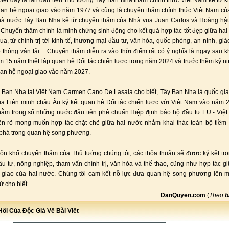
iết đây là lần đầu tiên Thủ tướng Tây Ban Nha thăm chính thức Việt Nam kể từ k
quan hệ ngoại giao vào năm 1977 và cũng là chuyến thăm chính thức Việt Nam c
hà nước Tây Ban Nha kể từ chuyến thăm của Nhà vua Juan Carlos và Hoàng hậu
Chuyến thăm chính là minh chứng sinh động cho kết quả hợp tác tốt đẹp giữa hai
qua, từ chính trị tới kinh tế, thương mại đầu tư, văn hóa, quốc phòng, an ninh, giá
o thông vận tải… Chuyến thăm diễn ra vào thời điểm rất có ý nghĩa là ngay sau k
m 15 năm thiết lập quan hệ Đối tác chiến lược trong năm 2024 và trước thềm kỷ 
quan hệ ngoại giao vào năm 2027.
 Ban Nha tại Việt Nam Carmen Cano De Lasala cho biết, Tây Ban Nha là quốc gia
ủa Liên minh châu Âu ký kết quan hệ Đối tác chiến lược với Việt Nam vào năm
ằm trong số những nước đầu tiên phê chuẩn Hiệp định bảo hộ đầu tư EU - Việ
iện rõ mong muốn hợp tác chặt chẽ giữa hai nước nhằm khai thác toàn bộ tiềm
phá trong quan hệ song phương.
ôn khổ chuyến thăm của Thủ tướng chúng tôi, các thỏa thuận sẽ được ký kết tro
u tư, nông nghiệp, tham vấn chính trị, văn hóa và thể thao, cũng như hợp tác g
i giao của hai nước. Chúng tôi cam kết nỗ lực đưa quan hệ song phương lên m
ứ cho biết.
DanQuyen.com
(
Theo
b
ồi Của Độc Giả Về Bài Viết