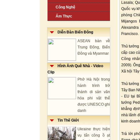
Lasala; Qu
Công Nghệ
Quốc vụ kh
phòng Chí
Ẩm Thực
Mijangos 
Alexandra
Diễn Đàn Biển Đông
Francisco.
ASEAN bàn về
Thủ tướng 
Trung Đông, Biển
cấp cao củ
Đông và Myanmar
Công nhân
2009). Ông
Hình Ảnh Quê Nhà - Video
Xã hội Tây
Clip
Phở Hà Nội trong
Thủ tướng 
hành trình trở
Tây Ban N
thành di sản văn
- EU tại B
hóa phi vật thể
tướng Ped
được UNESCO ghi
khẳng định
danh
nhà lãnh đ
Tin Thế Giới
kinh doanh
Ukraine thực hiện
Trả lời p
vụ tấn công ồ ạt