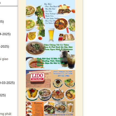
)
25)
4-2025)
-2025)
i giao
9-03-2025)
025)
ơng phát