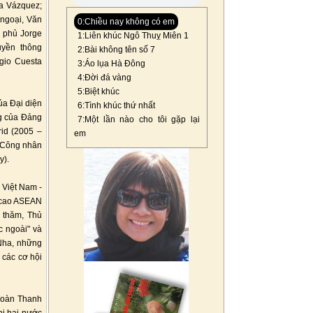
ha Vázquez;
 ngoại, Văn
0:Chiều nay không có em
 phủ Jorge
1:Liên khúc Ngô Thuỵ Miên 1
uyền thông
2:Bài không tên số 7
gio Cuesta
3:Áo lụa Hà Đông
4:Đời đá vàng
5:Biệt khúc
ủa Đại diện
6:Tình khúc thứ nhất
ng của Đảng
7:Một lần nào cho tôi gặp lại
id (2005 –
em
g Công nhân
y).
 Việt Nam -
 cao ASEAN
n thăm, Thủ
 ngoài" và
 Nha, những
 các cơ hội
Đoàn Thanh