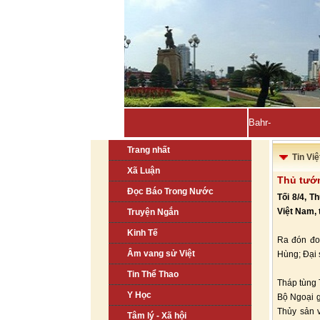
Bahrain, Kuwait t
Trang nhất
Tin Vi
Xã Luận
Thủ tướn
Đọc Báo Trong Nước
Tối 8/4, 
Việt Nam,
Truyện Ngắn
Kinh Tế
Ra đón đo
Âm vang sử Việt
Hùng; Đại 
Tin Thể Thao
Tháp tùng 
Y Học
Bộ Ngoại g
Thủy sản 
Tâm lý - Xã hội