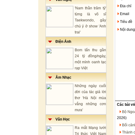
Địa chỉ
'Nam thần trăm tỷ'
Email
từng là võ sĩ
Taekwondo, gây
Tiêu đề
chú ý ở show 'Anh
Nội dung
trai'
Điện Ảnh
Bom tấn thu gần
24 tỷ đồng/ngày,
một mình oanh tạc
rạp Việt
Âm Nhạc
Những ngày cuối
đời của tác giả lời
thơ 'Hà Nội mùa
vắng những cơn
Các bài vi
mưa'
Bộ Ngoạ
2026)
Văn Học
Bối cản
Ra mắt Mạng lưới
Thành c
Tri thức Việt Nam