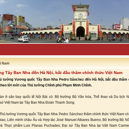
uyên bố đẩy lù_
ệt Nam
g Tây Ban Nha đến Hà Nội, bắt đầu thăm chính thức Việt Nam
Thủ tướng Vương quốc Tây Ban Nha Pedro Sánchez đến Hà Nội, bắt đầu thăm 
 theo lời mời của Thủ tướng Chính phủ Phạm Minh Chính.
àn ở sân bay quốc tế Nội Bài có: Bộ trưởng Bộ Văn hóa, Thể thao và Du lịch 
sứ Việt Nam tại Tây Ban Nha Đoàn Thanh Song.
Thủ tướng Vương quốc Tây Ban Nha Pedro Sánchez thăm chính thức Việt Nam có
iao, Liên minh châu Âu và Hợp tác José Manuel Albares Bueno; Bộ trưởng Bộ N
và Thực phẩm Luis Planas Puchades; Đại sứ Tây Ban Nha tại Việt Nam Carm