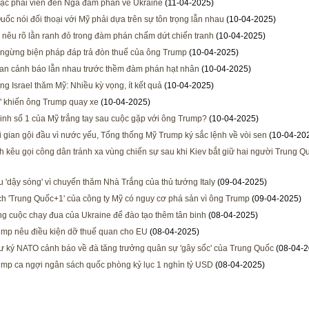
ặc phái viên đến Nga đàm phán về Ukraine
(11-04-2025)
uốc nói đối thoại với Mỹ phải dựa trên sự tôn trọng lẫn nhau
(10-04-2025)
 nêu rõ lằn ranh đỏ trong đàm phán chấm dứt chiến tranh
(10-04-2025)
ngừng biện pháp đáp trả đòn thuế của ông Trump
(10-04-2025)
ran cảnh báo lẫn nhau trước thềm đàm phán hạt nhân
(10-04-2025)
ng Israel thăm Mỹ: Nhiều kỳ vọng, ít kết quả
(10-04-2025)
c' khiến ông Trump quay xe
(10-04-2025)
nh số 1 của Mỹ trắng tay sau cuộc gặp với ông Trump?
(10-04-2025)
i gian gội đầu vì nước yếu, Tổng thống Mỹ Trump ký sắc lệnh về vòi sen
(10-04-20
h kêu gọi công dân tránh xa vùng chiến sự sau khi Kiev bắt giữ hai người Trung Q
 'dậy sóng' vì chuyến thăm Nhà Trắng của thủ tướng Italy
(09-04-2025)
h 'Trung Quốc+1' của công ty Mỹ có nguy cơ phá sản vì ông Trump
(09-04-2025)
ng cuộc chạy đua của Ukraine để đào tạo thêm tân binh
(08-04-2025)
mp nêu điều kiện dỡ thuế quan cho EU
(08-04-2025)
ư ký NATO cảnh báo về đà tăng trưởng quân sự 'gây sốc' của Trung Quốc
(08-04-2
mp ca ngợi ngân sách quốc phòng kỷ lục 1 nghìn tỷ USD
(08-04-2025)