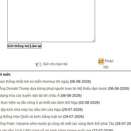
Phản
Gửi cho bạn bè
hồi
ết mới:
man thống nhất mở eo biển Hormuz 60 ngày
(06-08-2026)
ống Donald Trump dọa trừng phạt người loan tin Mỹ thiếu đạn dược
(06-08-2026)
dạng hóa các tuyến vận tải tới châu Á
(06-08-2026)
 thực hiện vụ tấn công ồ ạt nhất vào lãnh thổ Nga
(02-08-2026)
 tập kích nhà máy lọc dầu lớn của Nga
(29-07-2026)
g thống Hàn Quốc bị tước bằng luật sư
(29-07-2026)
ống Putin: Ukraine sớm muộn gì cũng sẽ mất các vùng lãnh thổ phía Tây
(28-07-20
ia chi gần 10 tỷ USD củng cố an ninh năng lượng quốc gia
(27-07-2026)