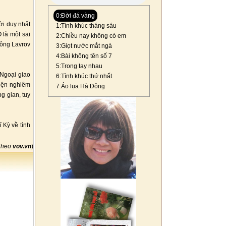
0:Đời đá vàng
ời duy nhất
1:Tình khúc tháng sáu
 là một sai
2:Chiều nay không có em
 ông Lavrov
3:Giọt nước mắt ngà
4:Bài không tên số 7
5:Trong tay nhau
n Ngoại giao
6:Tình khúc thứ nhất
hiện nghiêm
7:Áo lụa Hà Đông
g gian, tuy
 Kỳ về tình
Theo
vov.vn
)