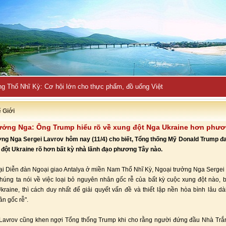
ng Thổ Nhĩ Kỳ: Cơ hội lớn cho thực phẩm, đồ uống Việt
ế Giới
ưởng Nga: Ông Trump hiểu rõ về xung đột Nga Ukraine hơn phư
ng Nga Sergei Lavrov hôm nay (11/4) cho biết, Tổng thống Mỹ Donald Trump đ
đột Ukraine rõ hơn bất kỳ nhà lãnh đạo phương Tây nào.
tại Diễn đàn Ngoại giao Antalya ở miền Nam Thổ Nhĩ Kỳ, Ngoại trưởng Nga Sergei
 chúng ta nói về việc loại bỏ nguyên nhân gốc rễ của bất kỳ cuộc xung đột nào,
kraine, thì cách duy nhất để giải quyết vấn đề và thiết lập nền hòa bình lâu dài
n gốc rễ".
Lavrov cũng khen ngợi Tổng thống Trump khi cho rằng người đứng đầu Nhà Trắ