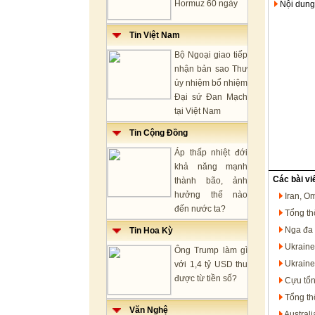
Hormuz 60 ngày
Nội dung
Tin Việt Nam
Bộ Ngoại giao tiếp
nhận bản sao Thư
ủy nhiệm bổ nhiệm
Đại sứ Đan Mạch
tại Việt Nam
Tin Cộng Đồng
Áp thấp nhiệt đới
khả năng mạnh
Các bài vi
thành bão, ảnh
hưởng thế nào
Iran, O
đến nước ta?
Tổng th
Nga đa 
Tin Hoa Kỳ
Ukraine
Ông Trump làm gì
Ukraine
với 1,4 tỷ USD thu
được từ tiền số?
Cựu tổn
Tổng th
Văn Nghệ
Austral