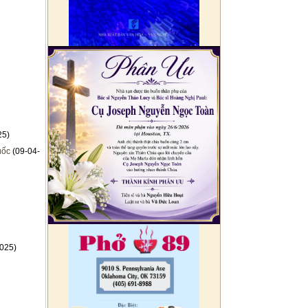
25)
uốc
(09-04-
025)