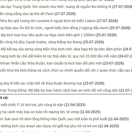
ân tạo Trung Quốc 'lớn nhanh như thổi', mang về nguồn thu khổng lồ
(27-07-2026
ấn công bằng dao tại thủ đô Paris
(27-07-2026)
Nha thu giữ lượng lớn cocaine ở ngoài khơi bờ biển Lisbon
(27-07-2026)
ng Giáo dục Ấn Độ từ chức, người biểu tình đồng ý ngừng đấu tranh
(25-07-2026)
 tập kích loạt mục tiêu quân sự Nga cách biên giới 1.200km
(25-07-2026)
tấn công trả đũa Saudi Arabia, căng thẳng leo thang
(25-07-2026)
-Mỹ bắt tay xây dựng sáng kiến hòa bình mới, đưa Nga trở lại bàn đàm phán
(24-0
mạng lưới tái chế đất hiếm từ rác thải điện tử, quy mô 25.000 tấn mỗi năm
(24-07-2
Tehran 'khẩn cầu' thỏa thuận, Iran chuẩn bị kịch bản đối phó mới
(23-07-2026)
uốc khai trừ khỏi Đảng và cách chức vụ chính quyền đối với 2 quan chức cấp cao
g duy trì liên lạc chặt chẽ về thỏa thuận thương mại
(23-07-2026)
t tại Trung Đông: Mỹ tiếp tục ban hành cảnh báo an ninh đối với công dân
(21-07-
ết cũ:
mất chiếc F-16 thứ hai, phi công tử trận
(12-04-2025)
g hạ cánh máy bay an toàn rồi ngưng tim, tử vong
(11-04-2025)
n Suk-yeol rời dinh tổng thống Hàn Quốc sau một tuần bị phế truất
(11-04-2025)
 không kích của Israel vào Gaza chỉ giết hại phụ nữ và trẻ em
(11-04-2025)