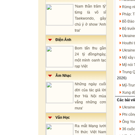
'Nam thần trăm tỷ'
Rừng nh
từng là võ sĩ
Pháp: T
Taekwondo, gây
Bồ Đào 
chú ý ở show 'Anh
Bộ trưở
trai'
Ukraine
Điện Ảnh
Houthi 
Bom tấn thu gần
Ukraine
24 tỷ đồng/ngày,
Mỹ xây 
một mình oanh tạc
Mỹ nói 
rạp Việt
Trung Q
Âm Nhạc
2026)
Những ngày cuối
Mỹ-Trun
đời của tác giả lời
Xung độ
thơ 'Hà Nội mùa
Các bài vi
vắng những cơn
Ukraine 
mưa'
Phi côn
Văn Học
Ông Yoo
Ra mắt Mạng lưới
36 cuộc
Tri thức Việt Nam