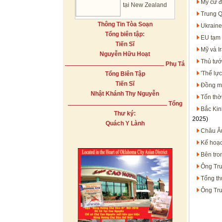
Mỹ cử đ
tại New Zealand
Trung Q
Thông Tin Tòa Soạn
Ukraine
Tổng biên tập:
EU tạm 
Tiến Sĩ
Mỹ và I
Nguyễn Hữu Hoạt
Thủ tướ
Phụ Tá
'Thế lự
Tổng Biên Tập
Tiến Sĩ
Đồng mi
Nhật Khánh Thy Nguyễn
Tốn thờ
Tổng
Bắc Kin
Thư ký:
2025)
Quách Y Lành
Châu Âu
Kế hoạc
Bên tro
Ông Tru
Tổng th
Ông Tru