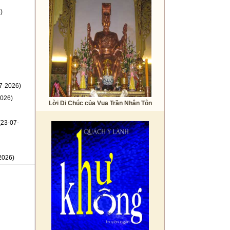
)
7-2026)
026)
Lời Di Chúc của Vua Trần Nhân Tôn
(23-07-
2026)