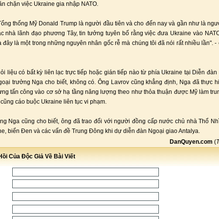
ăn chặn việc Ukraine gia nhập NATO.
 Tổng thống Mỹ Donald Trump là người đầu tiên và cho đến nay và gần như là ngư
ác nhà lãnh đạo phương Tây, tin tưởng tuyên bố rằng việc đưa Ukraine vào NATO
à đây là một trong những nguyên nhân gốc rễ mà chúng tôi đã nói rất nhiều lần". -
i liệu có bất kỳ liên lạc trực tiếp hoặc gián tiếp nào từ phía Ukraine tại Diễn đà
goại trưởng Nga cho biết, không có. Ông Lavrov cũng khẳng định, Nga đã thực 
ừng tấn công vào cơ sở hạ tầng năng lượng theo như thỏa thuận được Mỹ làm trun
 cũng cáo buộc Ukraine liên tục vi phạm.
ng Nga cũng cho biết, ông đã trao đổi với người đồng cấp nước chủ nhà Thổ Nhĩ
ne, biển Đen và các vấn đề Trung Đông khi dự diễn đàn Ngoại giao Antalya.
DanQuyen.com
(
ồi Của Độc Giả Về Bài Viết