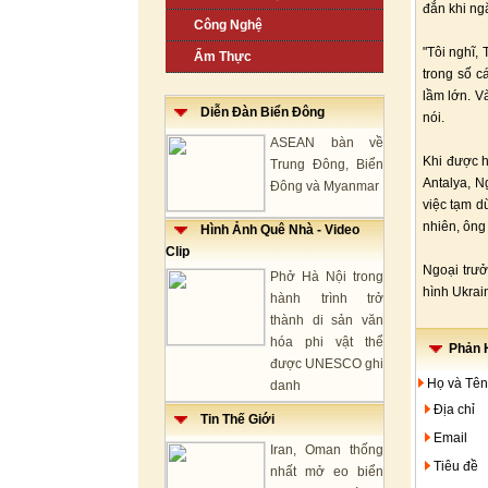
đắn khi ng
Công Nghệ
"Tôi nghĩ,
Ẩm Thực
trong số c
lầm lớn. V
Diễn Đàn Biển Đông
nói.
ASEAN bàn về
Khi được hỏ
Trung Đông, Biển
Antalya, N
Đông và Myanmar
việc tạm d
nhiên, ông
Hình Ảnh Quê Nhà - Video
Clip
Ngoại trưở
Phở Hà Nội trong
hình Ukrai
hành trình trở
thành di sản văn
hóa phi vật thể
Phản H
được UNESCO ghi
Họ và Tên
danh
Địa chỉ
Tin Thế Giới
Email
Iran, Oman thống
Tiêu đề
nhất mở eo biển