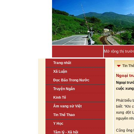
Mở rộng thị trườ
Trang nhất
Tin Th
Xã Luận
Ngoại tr
Đọc Báo Trong Nước
Ngoại trưở
cuộc xung 
Truyện Ngắn
Kinh Tế
Phát biểu 
Âm vang sử Việt
biết: “Khi
xung đột U
Tin Thể Thao
nguyên nhâ
Y Học
Cũng ông 
Tâm lý - Xã hội