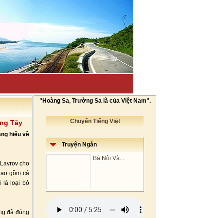
"Hoàng Sa, Trường Sa là của Việt Nam".
Chuyển Tiếng Việt
ơng Tây
ang hiểu về
Truyện Ngắn
Bà Nội Và...
 Lavrov cho
 bao gồm cả
 là loại bỏ
ng đã đúng