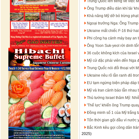
Trung Quốc lên tiếng về việc 
Ông Trump điều dàn khí tài 'khủ
Khả năng Mỹ dỡ bỏ trừng phạ
Ngoại trưởng Nga: Ông Trump 
Ukraine mất chiếc F-16 thứ hai,
Phi công hạ cánh máy bay an t
Ông Yoon Suk-yeol rời dinh tổ
36 cuộc không kích của Israel 
Mỹ cử đặc phái viên đến Nga 
Trung Quốc nói đối thoại với M
Ukraine nêu rõ lằn ranh đỏ tr
EU tạm ngừng biện pháp đáp t
Mỹ và Iran cảnh báo lẫn nhau
Thủ tướng Israel thăm Mỹ: Nhiề
'Thế lực' khiến ông Trump qua
Đồng minh số 1 của Mỹ trắng 
Tốn thời gian gội đầu vì nước 
Bắc Kinh kêu gọi công dân trá
2025)