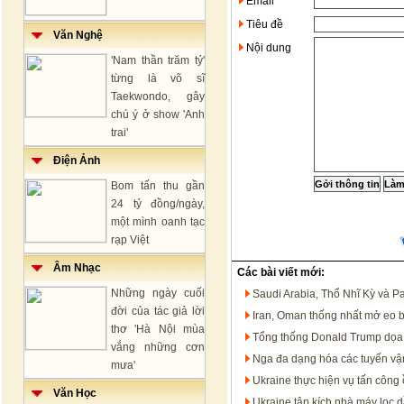
Email
Tiêu đề
Văn Nghệ
Nội dung
'Nam thần trăm tỷ'
từng là võ sĩ
Taekwondo, gây
chú ý ở show 'Anh
trai'
Điện Ảnh
Bom tấn thu gần
24 tỷ đồng/ngày,
một mình oanh tạc
rạp Việt
Âm Nhạc
Các bài viết mới:
Những ngày cuối
Saudi Arabia, Thổ Nhĩ Kỳ và P
đời của tác giả lời
Iran, Oman thống nhất mở eo 
thơ 'Hà Nội mùa
Tổng thống Donald Trump dọa t
vắng những cơn
Nga đa dạng hóa các tuyến vận
mưa'
Ukraine thực hiện vụ tấn công 
Văn Học
Ukraine tập kích nhà máy lọc 