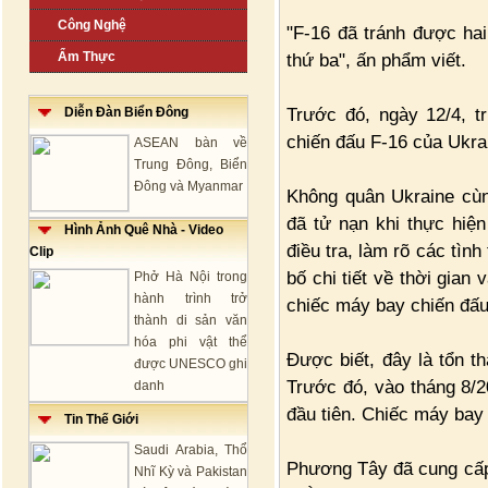
Công Nghệ
"F-16 đã tránh được hai
Ẩm Thực
thứ ba", ấn phẩm viết.
Trước đó, ngày 12/4, t
Diễn Đàn Biển Đông
chiến đấu F-16 của Ukra
ASEAN bàn về
Trung Đông, Biển
Đông và Myanmar
Không quân Ukraine cùng
đã tử nạn khi thực hiệ
Hình Ảnh Quê Nhà - Video
điều tra, làm rõ các tìn
Clip
bố chi tiết về thời gian
Phở Hà Nội trong
hành trình trở
chiếc máy bay chiến đấu
thành di sản văn
hóa phi vật thể
Được biết, đây là tổn th
được UNESCO ghi
Trước đó, vào tháng 8/2
danh
đầu tiên. Chiếc máy bay
Tin Thế Giới
Saudi Arabia, Thổ
Phương Tây đã cung cấp
Nhĩ Kỳ và Pakistan