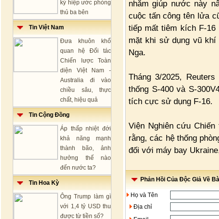
nhằm giúp nước này nâ
ký hiệp ước phòng
thủ ba bên
cuộc tấn công tên lửa c
tiếp mất tiêm kích F-16
Tin Việt Nam
mặt khi sử dụng vũ khí
Đưa khuôn khổ
quan hệ Đối tác
Nga.
Chiến lược Toàn
diện Việt Nam -
Tháng 3/2025, Reuters
Australia đi vào
thống S-400 và S-300V4
chiều sâu, thực
chất, hiệu quả
tích cực sử dụng F-16.
Tin Cộng Đồng
Viện Nghiên cứu Chiến 
Áp thấp nhiệt đới
rằng, các hệ thống phòn
khả năng mạnh
thành bão, ảnh
đối với máy bay Ukraine,
hưởng thế nào
đến nước ta?
Phản Hồi Của Độc Giả Về Bài
Tin Hoa Kỳ
Họ và Tên
Ông Trump làm gì
với 1,4 tỷ USD thu
Địa chỉ
được từ tiền số?