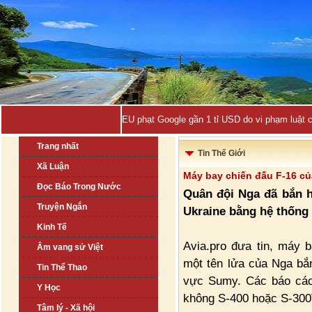
EU phạt Google gần 1 tỉ USD do vi phạm luật 
Trang nhất
Tin Thế Giới
Xã Luận
Máy bay chiến đấu F-16 củ
Đọc Báo Trong Nước
Quân đội Nga đã bắn 
Truyện Ngắn
Ukraine bằng hệ thống 
Kinh Tế
Avia.pro đưa tin, máy 
Âm vang sử Việt
một tên lửa của Nga bắ
Tin Thể Thao
vực Sumy. Các báo cáo 
Y Học
không S-400 hoặc S-300
Tâm lý - Xã hội