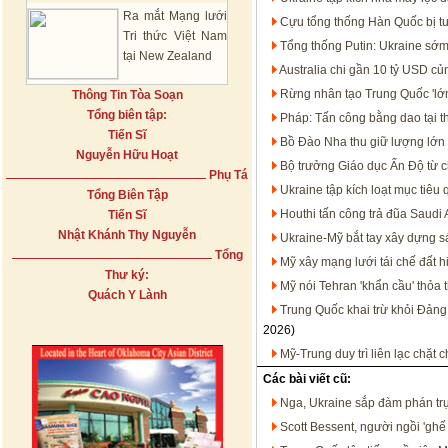
Ra mắt Mạng lưới
Cựu tổng thống Hàn Quốc bị t
Tri thức Việt Nam
Tổng thống Putin: Ukraine sớm
tại New Zealand
Australia chi gần 10 tỷ USD c
Rừng nhân tạo Trung Quốc 'lớn
Thông Tin Tòa Soạn
Tổng biên tập:
Pháp: Tấn công bằng dao tại t
Tiến Sĩ
Bồ Đào Nha thu giữ lượng lớn 
Nguyễn Hữu Hoạt
Bộ trưởng Giáo dục Ấn Độ từ c
Phụ Tá
Ukraine tập kích loạt mục tiêu
Tổng Biên Tập
Houthi tấn công trả đũa Saudi 
Tiến Sĩ
Nhật Khánh Thy Nguyễn
Ukraine-Mỹ bắt tay xây dựng s
Tổng
Mỹ xây mạng lưới tái chế đất h
Thư ký:
Mỹ nói Tehran 'khẩn cầu' thỏa 
Quách Y Lành
Trung Quốc khai trừ khỏi Đảng
2026)
Mỹ-Trung duy trì liên lạc chặt
Các bài viết cũ:
Nga, Ukraine sắp đàm phán trự
Scott Bessent, người ngồi 'ghế