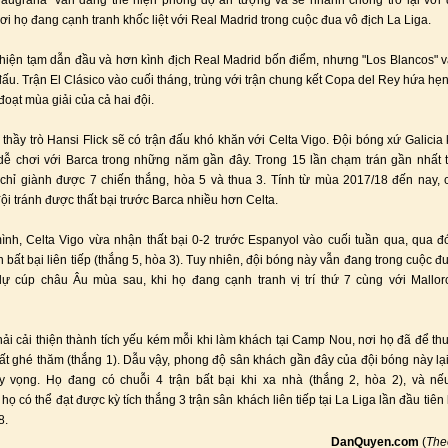
laugrana" vẫn đang thể hiện phong độ ấn tượng và sẽ nhanh chóng trở lại với
nơi họ đang cạnh tranh khốc liệt với Real Madrid trong cuộc đua vô địch La Liga.
hiện tạm dẫn đầu và hơn kình địch Real Madrid bốn điểm, nhưng "Los Blancos" 
đấu. Trận El Clásico vào cuối tháng, trùng với trận chung kết Copa del Rey hứa hẹn
đoạt mùa giải của cả hai đội.
 thầy trò Hansi Flick sẽ có trận đấu khó khăn với Celta Vigo. Đội bóng xứ Galicia
 dễ chơi với Barca trong những năm gần đây. Trong 15 lần chạm trán gần nhất t
chỉ giành được 7 chiến thắng, hòa 5 và thua 3. Tính từ mùa 2017/18 đến nay, 
ội tránh được thất bại trước Barca nhiều hơn Celta.
nh, Celta Vigo vừa nhận thất bại 0-2 trước Espanyol vào cuối tuần qua, qua 
n bất bại liên tiếp (thắng 5, hòa 3). Tuy nhiên, đội bóng này vẫn đang trong cuộc đu
dự cúp châu Âu mùa sau, khi họ đang cạnh tranh vị trí thứ 7 cùng với Mallor
hải cải thiện thành tích yếu kém mỗi khi làm khách tại Camp Nou, nơi họ đã để thu
ất ghé thăm (thắng 1). Dẫu vậy, phong độ sân khách gần đây của đội bóng này l
hy vọng. Họ đang có chuỗi 4 trận bất bại khi xa nhà (thắng 2, hòa 2), và nế
họ có thể đạt được kỳ tích thắng 3 trận sân khách liên tiếp tại La Liga lần đầu tiên
8.
DanQuyen.com
(
Th