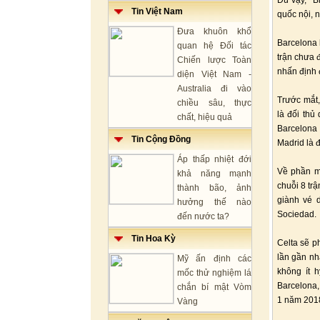
Dù vậy, "B
Tin Việt Nam
quốc nội, 
Đưa khuôn khổ
Barcelona 
quan hệ Đối tác
trận chưa 
Chiến lược Toàn
nhấn định 
diện Việt Nam -
Australia đi vào
Trước mắt,
chiều sâu, thực
là đối thủ
chất, hiệu quả
Barcelona 
Tin Cộng Đồng
Madrid là đ
Áp thấp nhiệt đới
Về phần mì
khả năng mạnh
chuỗi 8 trậ
thành bão, ảnh
giành vé 
hưởng thế nào
Sociedad.
đến nước ta?
Tin Hoa Kỳ
Celta sẽ p
lần gần nh
Mỹ ấn định các
không ít 
mốc thử nghiệm lá
Barcelona, 
chắn bí mật Vòm
1 năm 201
Vàng