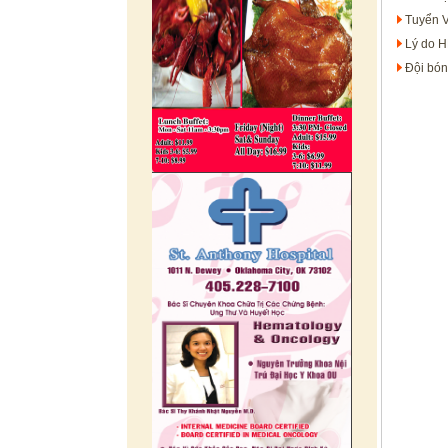
Tuyển V
Lý do H
Đội bón