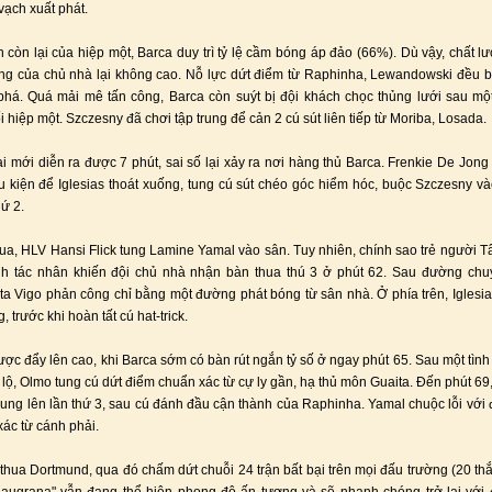
 vạch xuất phát.
 còn lại của hiệp một, Barca duy trì tỷ lệ cầm bóng áp đảo (66%). Dù vậy, chất 
ng của chủ nhà lại không cao. Nỗ lực dứt điểm từ Raphinha, Lewandowski đều b
há. Quá mải mê tấn công, Barca còn suýt bị đội khách chọc thủng lưới sau m
 hiệp một. Szczesny đã chơi tập trung để cản 2 cú sút liên tiếp từ Moriba, Losada.
ai mới diễn ra được 7 phút, sai số lại xảy ra nơi hàng thủ Barca. Frenkie De Jon
iều kiện để Iglesias thoát xuống, tung cú sút chéo góc hiểm hóc, buộc Szczesny và
hứ 2.
ua, HLV Hansi Flick tung Lamine Yamal vào sân. Tuy nhiên, chính sao trẻ người 
ành tác nhân khiến đội chủ nhà nhận bàn thua thú 3 ở phút 62. Sau đường chu
ta Vigo phản công chỉ bằng một đường phát bóng từ sân nhà. Ở phía trên, Iglesia
 trước khi hoàn tất cú hat-trick.
được đẩy lên cao, khi Barca sớm có bàn rút ngắn tỷ số ở ngay phút 65. Sau một tìn
g lộ, Olmo tung cú dứt điểm chuẩn xác từ cự ly gần, hạ thủ môn Guaita. Đến phút 69
rung lên lần thứ 3, sau cú đánh đầu cận thành của Raphinha. Yamal chuộc lỗi với
xác từ cánh phải.
thua Dortmund, qua đó chấm dứt chuỗi 24 trận bất bại trên mọi đấu trường (20 thắ