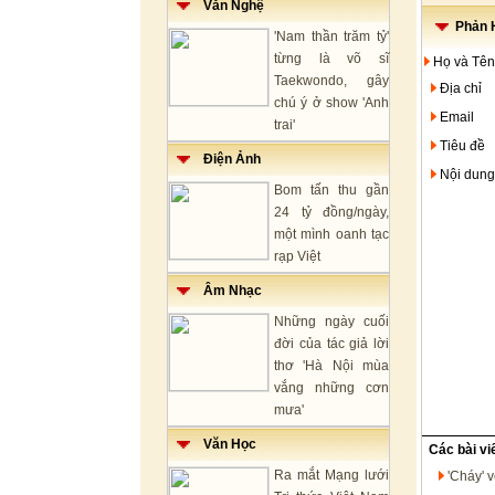
Văn Nghệ
Phản H
'Nam thần trăm tỷ'
từng là võ sĩ
Họ và Tên
Taekwondo, gây
Địa chỉ
chú ý ở show 'Anh
Email
trai'
Tiêu đề
Điện Ảnh
Nội dung
Bom tấn thu gần
24 tỷ đồng/ngày,
một mình oanh tạc
rạp Việt
Âm Nhạc
Những ngày cuối
đời của tác giả lời
thơ 'Hà Nội mùa
vắng những cơn
mưa'
Văn Học
Các bài vi
Ra mắt Mạng lưới
'Cháy' 