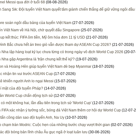
nel Messi qua đời ở tuổi 68
(08-08-2026)
 Sang Sik: Đội tuyển Việt Nam quyết tâm giành chiến thắng để giữ vững ngôi đầu
re soán ngôi đầu bảng của tuyển Việt Nam
(27-07-2026)
ển Việt Nam về Hà Nội, chờ quyết đấu Singapore
(25-07-2026)
up kết thúc: FIFA ôm tiền, Mỹ ôm hóa đơn 11 tỷ USD
(21-07-2026)
Đình Bắc chưa hết án treo giò vẫn được tham dự ASEAN Cup 2026?
(21-07-2026)
 Nha lập hàng loạt kỷ lục chưa từng có trong ngày vô địch World Cup 2026
(20-07
 Nha gặp Argentina là 'trận chung kết thế kỷ'?
(19-07-2026)
n và Hoàng Hên giúp tuyển Việt Nam đè bẹp Myanmar
(18-07-2026)
c nhận tin vui trước ASEAN Cup
(17-07-2026)
ê khiến người Anh lo ngại Messi
(15-07-2026)
bí mật của đội tuyển Pháp?
(14-07-2026)
bản World Cup chấn động lịch sử
(12-07-2026)
có một không hai, lần đầu tiên trong lịch sử 'World Cup'
(12-07-2026)
h FIFA xác nhận ý tưởng sốc, bóng đá Việt Nam thêm cơ hội dự World Cup
(12-07-2
ạ tấn công dàn sao đội tuyển Anh, Na Uy
(10-07-2026)
 chạm trán Modric: Cuộc hẹn của những bước chạy vượt thời gian
(02-07-2026)
các đội bóng bản lĩnh châu Âu gục ngã ở loạt luân lưu
(30-06-2026)