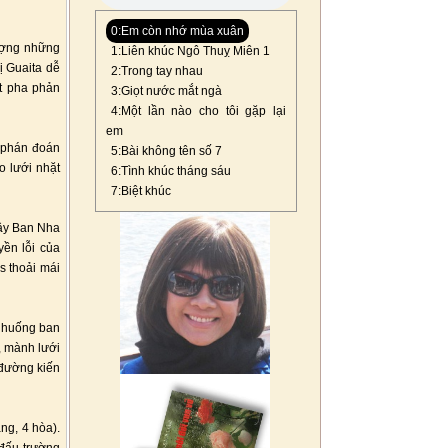
0:Em còn nhớ mùa xuân
lượng những
1:Liên khúc Ngô Thuỵ Miên 1
ị Guaita dễ
2:Trong tay nhau
ột pha phản
3:Giọt nước mắt ngà
4:Một lần nào cho tôi gặp lại
em
g phán đoán
5:Bài không tên số 7
o lưới nhặt
6:Tình khúc tháng sáu
7:Biệt khúc
Tây Ban Nha
yền lỗi của
s thoải mái
h huống ban
, mành lưới
 đường kiến
ng, 4 hòa).