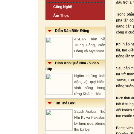
đấu trở lại
Công Nghệ
Trong phần
Ẩm Thực
pha tấn cô
dàng cản p
Diễn Đàn Biển Đông
công ở cuối
ASEAN bàn về
Khi hiệp h
Trung Đông, Biển
lỗi, tạo đ
Đông và Myanmar
bóng lần t
Hình Ảnh Quê Nhà - Video
Sau bàn th
Clip
lại trở th
Ngắm những loài
Yamal, Cel
động vật quý hiếm
băng xuống,
sinh sống trong
rừng Khánh Hòa
Kịch tính 
Tin Thế Giới
bật ở trun
đội khách 
Saudi Arabia, Thổ
tạo chuẩn 
Nhĩ Kỳ và Pakistan
ký hiệp ước phòng
Barca vừa 
thủ ba bên