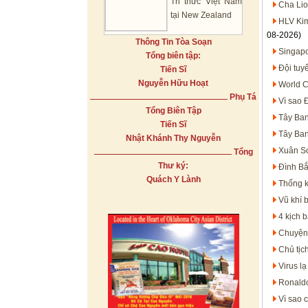
Tri thức Việt Nam
Cha Lio
tại New Zealand
HLV Kim
08-2026)
Thông Tin Tòa Soạn
Singapo
Tổng biên tập:
Đội tuy
Tiến Sĩ
Nguyễn Hữu Hoạt
World C
Phụ Tá
Vì sao 
Tổng Biên Tập
Tây Ban
Tiến Sĩ
Tây Ban
Nhật Khánh Thy Nguyễn
Xuân So
Tổng
Thư ký:
Đình Bắ
Quách Y Lành
Thống k
Vũ khí 
4 kịch 
Chuyện 
Chủ tịc
Virus l
Ronaldo
Vì sao 