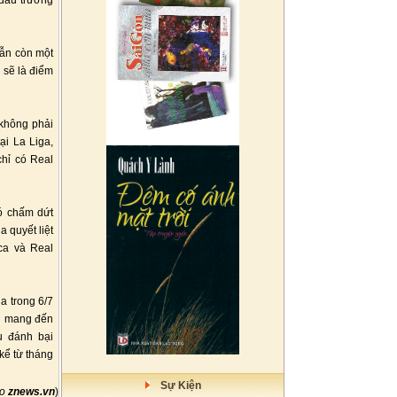
 đấu trường
vẫn còn một
 sẽ là điểm
 không phải
ại La Liga,
chỉ có Real
đó chấm dứt
a quyết liệt
ca và Real
a trong 6/7
ại mang đến
u đánh bại
 kể từ tháng
Sự Kiện
eo
znews.vn
)