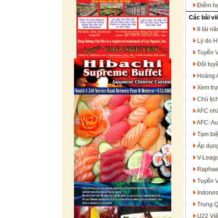
Điểm hẹ
Các bài vi
8 tài n
Lý do H
Tuyển V
Đội tuy
Hoàng A
Xem trự
Chủ tịc
AFC nhậ
AFC: Aus
Tạm biệ
Áp dụng 
V-Leagu
Raphael
Tuyển V
Indones
Trung Q
U22 Việ