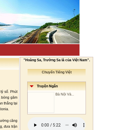
"Hoàng Sa, Trường Sa là của Việt Nam".
Chuyển Tiếng Việt
Truyện Ngắn
tỷ số. Phút
Bà Nội Và...
ưa bóng găm
n thắng tại
lonia.
 đường căng
g, đưa trận