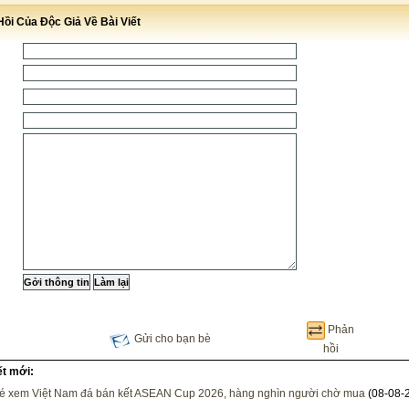
ồi Của Độc Giả Về Bài Viết
Phản
Gửi cho bạn bè
hồi
ết mới:
vé xem Việt Nam đá bán kết ASEAN Cup 2026, hàng nghìn người chờ mua
(08-08-