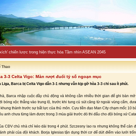
 xích' chiến lược trong hiện thực hóa Tầm nhìn ASEAN 2045
ể Thao
a 3-3 Celta Vigo: Màn rượt đuổi tỷ số ngoạn mục
 Liga, Barca bị Celta Vigo dẫn 3-1 nhưng vẫn kịp gỡ hòa 3-3 chỉ sau ít phút.
hà, Barca nhập cuộc đầy chủ động và không cần nhiều thời gian để ghi bàn mở 
 đi bóng xộc thẳng vào trung lộ, trước khi tung cú sút căng từ ngoài vùng cấm, đ
 khung thành trước sự bất lực của thủ môn. Cựu tiền đạo Man City chạm mốc 10 bà
iều anh chưa từng làm được trong 3 mùa giải trước đó thi đấu cho đội bóng xứ Cata
ủa CĐV chủ nhà chỉ kéo dài trong 4 phút. Szczesny lao ra nhưng không thể cản
ánh phải của đội khách. Borja Iglesias tận dụng thời cơ để dứt điểm vào lưới trốn