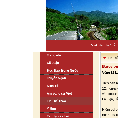
Việt Nam là 'mắt
Trang nhất
Tin Th
Xã Luận
Barcelon
Đọc Báo Trong Nước
Vòng 32 La
Truyện Ngắn
Trên sân n
Kinh Tế
12, Torres
Âm vang sử Việt
vào góc xa
La Liga, đ
Tin Thể Thao
Y Học
Niềm vui c
ngang từ c
Tâm lý - Xã hội