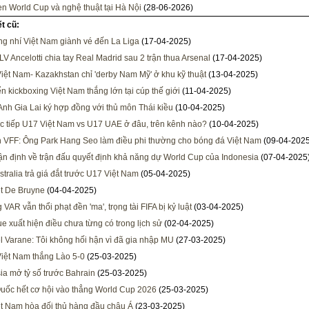
n World Cup và nghệ thuật tại Hà Nội
(28-06-2026)
ết cũ:
ăng nhí Việt Nam giành vé đến La Liga
(17-04-2025)
LV Ancelotti chia tay Real Madrid sau 2 trận thua Arsenal
(17-04-2025)
iệt Nam- Kazakhstan chỉ 'derby Nam Mỹ' ở khu kỹ thuật
(13-04-2025)
ển kickboxing Việt Nam thắng lớn tại cúp thế giới
(11-04-2025)
nh Gia Lai ký hợp đồng với thủ môn Thái kiều
(10-04-2025)
c tiếp U17 Việt Nam vs U17 UAE ở đâu, trên kênh nào?
(10-04-2025)
h VFF: Ông Park Hang Seo làm điều phi thường cho bóng đá Việt Nam
(09-04-2025
n định về trận đấu quyết định khả năng dự World Cup của Indonesia
(07-04-2025
tralia trả giá đắt trước U17 Việt Nam
(05-04-2025)
t De Bruyne
(04-04-2025)
VAR vẫn thổi phạt đền 'ma', trọng tài FIFA bị kỷ luật
(03-04-2025)
e xuất hiện điều chưa từng có trong lịch sử
(02-04-2025)
 Varane: Tôi không hối hận vì đã gia nhập MU
(27-03-2025)
iệt Nam thắng Lào 5-0
(25-03-2025)
ia mở tỷ số trước Bahrain
(25-03-2025)
uốc hết cơ hội vào thẳng World Cup 2026
(25-03-2025)
t Nam hòa đối thủ hàng đầu châu Á
(23-03-2025)