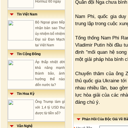
Quân đội Nga chưa bình 
Hormuz 60 ngày
Tin Việt Nam
Nam Phi, quốc gia duy 
Bộ Ngoại giao tiếp
trung lập trong cuộc xun
nhận bản sao Thư
ủy nhiệm bổ nhiệm
Tổng thống Nam Phi Ra
Đại sứ Đan Mạch
Vladimir Putin hồi đầu t
tại Việt Nam
định "mối quan hệ son
Tin Cộng Đồng
một giải pháp hòa bình c
Áp thấp nhiệt đới
khả năng mạnh
Chuyến thăm của ông Z
thành bão, ảnh
hưởng thế nào
thủ quốc gia Ukraine t
đến nước ta?
nhau nhiều lần, bao gồ
Tin Hoa Kỳ
lực hòa giải của các nh
đáng chú ý.
Ông Trump làm gì
với 1,4 tỷ USD thu
được từ tiền số?
Phản Hồi Của Độc Giả Về Bài
Văn Nghệ