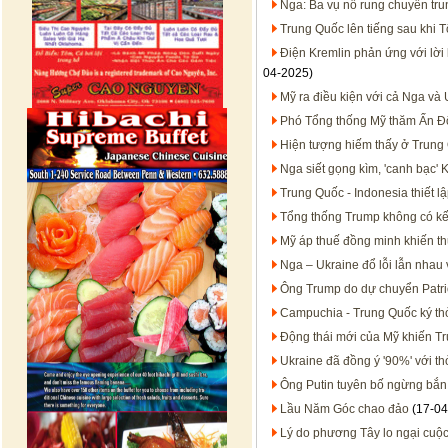
Nga: Ba vụ nổ rung chuyển tr
Trung Quốc lên tiếng sau khi 
Điện Kremlin phản ứng với lờ
04-2025)
Mỹ ra điều kiện với cả Nga và 
Phó Tổng thống Mỹ thăm Ấn Độ
Hiện tượng hiếm thấy ở Trung
Nga siết gọng kìm, 'canh bạc' 
Trung Quốc - Indonesia thiết lậ
Tổng thống Trump không có kế 
Mỹ áp thuế đồng minh khiến t
Nga – Ukraine đổ lỗi lẫn nhau
Ông Trump do dự chuyển Patrio
Campuchia - Trung Quốc ký th
Động thái mới của Mỹ khiến Tr
Ukraine đã đồng ý '90%' với t
Ông Putin tuyên bố ngừng bắn 
Lầu Năm Góc chao đảo
(17-04
Lý do phương Tây lo ngại cuộ