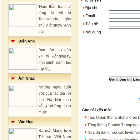
Họ và Tên
'Nam thần trăm tỷ'
Địa chỉ
từng là võ sĩ
Email
Taekwondo, gây
Tiêu đề
chú ý ở show 'Anh
trai'
Nội dung
Điện Ảnh
Bom tấn thu gần
24 tỷ đồng/ngày,
một mình oanh tạc
rạp Việt
Âm Nhạc
Những ngày cuối
đời của tác giả lời
thơ 'Hà Nội mùa
vắng những cơn
Các bài viết mới:
mưa'
Iran, Oman thống nhất mở eo 
Văn Học
Tổng thống Donald Trump dọa t
Ra mắt Mạng lưới
Nga đa dạng hóa các tuyến vận
Tri thức Việt Nam