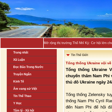
Mở rộng thị trường Thổ Nhĩ Kỳ: Cơ hội lớn ch
Trang nhất
Tin Thế Giới
Xã Luận
Tổng thống Ukraine vội về
Đọc Báo Trong Nước
Tổng thống Ukraine V
Truyện Ngắn
chuyến thăm Nam Phi v
thủ đô Ukraine ngày 24
Kinh Tế
Âm vang sử Việt
Tổng thống Zelensky tuy
Tin Thể Thao
thống Nam Phi Cyril Ra
Y Học
đến Nam Phi để hội đ
Tâm lý - Xã hội