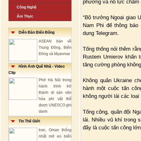
phương và nỗ lực chấm d
Công Nghệ
Ẩm Thực
“Bộ trưởng Ngoại giao Uk
Nam Phi để thông báo đ
dụng Telegram.
Diễn Đàn Biển Đông
ASEAN bàn về
Trung Đông, Biển
Tổng thống nói thêm rằn
Đông và Myanmar
Rustem Umierov khẩn tr
tăng cường phòng không
Hình Ảnh Quê Nhà - Video
Clip
Không quân Ukraine cho
Phở Hà Nội trong
hành trình trở
hành một cuộc tấn côn
thành di sản văn
không người lái các loại
hóa phi vật thể
được UNESCO ghi
Tổng cộng, quân đội Ng
danh
lái. Nhiều vũ khí trong
Tin Thế Giới
đây là cuộc tấn công lớ
Iran, Oman thống
nhất mở eo biển