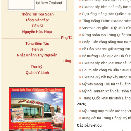
Ukraine thực hiện vụ tấn công 
tại New Zealand
Ukraine tập kích nhà máy lọc 
Cựu tổng thống Hàn Quốc bị t
Thông Tin Tòa Soạn
Tổng biên tập:
Tổng thống Putin: Ukraine sớm
Tiến Sĩ
Australia chi gần 10 tỷ USD c
Nguyễn Hữu Hoạt
Rừng nhân tạo Trung Quốc 'lớn
Phụ Tá
Pháp: Tấn công bằng dao tại t
Tổng Biên Tập
Bồ Đào Nha thu giữ lượng lớn 
Tiến Sĩ
Nhật Khánh Thy Nguyễn
Bộ trưởng Giáo dục Ấn Độ từ c
Tổng
Ukraine tập kích loạt mục tiêu
Thư ký:
Houthi tấn công trả đũa Saudi 
Quách Y Lành
Ukraine-Mỹ bắt tay xây dựng s
Mỹ xây mạng lưới tái chế đất h
Mỹ nói Tehran 'khẩn cầu' thỏa 
Trung Quốc khai trừ khỏi Đảng
2026)
Mỹ-Trung duy trì liên lạc chặt
Xung đột tại Trung Đông: Mỹ t
Các bài viết cũ: