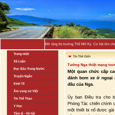
Mở rộng thị trường Thổ Nhĩ Kỳ: Cơ hội lớn ch
Trang nhất
Tin Thế Giới
Xã Luận
Tướng Nga thiệt mạng tro
Đọc Báo Trong Nước
Một quan chức cấp ca
Truyện Ngắn
đánh bom xe ở ngoại 
đầu của Nga.
Kinh Tế
Âm vang sử Việt
Ủy ban Điều tra cho b
Tin Thể Thao
Phòng Tác chiến chính c
Y Học
một thiết bị nổ được gà
Tâm lý - Xã hội