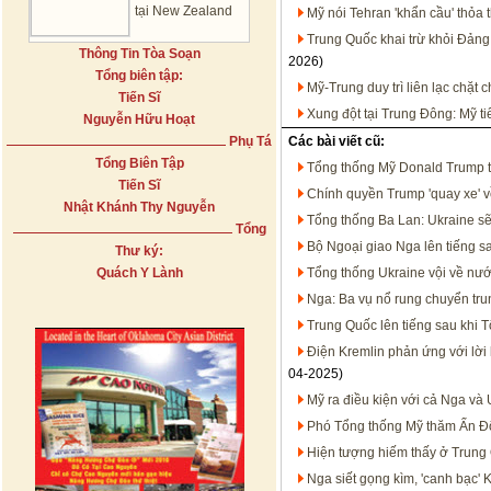
tại New Zealand
Mỹ nói Tehran 'khẩn cầu' thỏa 
Trung Quốc khai trừ khỏi Đảng
Thông Tin Tòa Soạn
2026)
Tổng biên tập:
Mỹ-Trung duy trì liên lạc chặt
Tiến Sĩ
Xung đột tại Trung Đông: Mỹ t
Nguyễn Hữu Hoạt
Phụ Tá
Các bài viết cũ:
Tổng Biên Tập
Tổng thống Mỹ Donald Trump t
Tiến Sĩ
Chính quyền Trump 'quay xe' v
Nhật Khánh Thy Nguyễn
Tổng thống Ba Lan: Ukraine s
Tổng
Bộ Ngoại giao Nga lên tiếng s
Thư ký:
Quách Y Lành
Tổng thống Ukraine vội về nước
Nga: Ba vụ nổ rung chuyển tr
Trung Quốc lên tiếng sau khi 
Điện Kremlin phản ứng với lờ
04-2025)
Mỹ ra điều kiện với cả Nga và 
Phó Tổng thống Mỹ thăm Ấn Độ
Hiện tượng hiếm thấy ở Trung
Nga siết gọng kìm, 'canh bạc' 