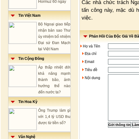
Các nhà chức trách Nga
Hormuz 60 ngày
tấn công này, mặc dù h
Tin Việt Nam
việc.
Bộ Ngoại giao tiếp
nhận bản sao Thư
Phản Hồi Của Độc Giả Về Bài
ủy nhiệm bổ nhiệm
Đại sứ Đan Mạch
Họ và Tên
tại Việt Nam
Địa chỉ
Tin Cộng Đồng
Email
Áp thấp nhiệt đới
Tiêu đề
khả năng mạnh
Nội dung
thành bão, ảnh
hưởng thế nào
đến nước ta?
Tin Hoa Kỳ
Ông Trump làm gì
với 1,4 tỷ USD thu
được từ tiền số?
Văn Nghệ