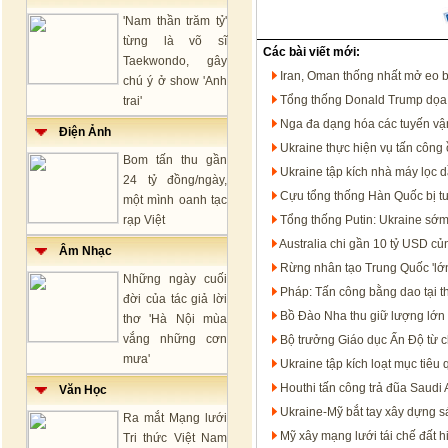
'Nam thần trăm tỷ'
từng là võ sĩ
Các bài viết mới:
Taekwondo, gây
Iran, Oman thống nhất mở eo 
chú ý ở show 'Anh
Tổng thống Donald Trump dọa t
trai'
Nga đa dạng hóa các tuyến vận
Điện Ảnh
Ukraine thực hiện vụ tấn công 
Bom tấn thu gần
Ukraine tập kích nhà máy lọc 
24 tỷ đồng/ngày,
Cựu tổng thống Hàn Quốc bị t
một mình oanh tạc
rạp Việt
Tổng thống Putin: Ukraine sớm
Australia chi gần 10 tỷ USD c
Âm Nhạc
Rừng nhân tạo Trung Quốc 'lớn
Những ngày cuối
Pháp: Tấn công bằng dao tại t
đời của tác giả lời
Bồ Đào Nha thu giữ lượng lớn 
thơ 'Hà Nội mùa
vắng những cơn
Bộ trưởng Giáo dục Ấn Độ từ c
mưa'
Ukraine tập kích loạt mục tiêu
Houthi tấn công trả đũa Saudi 
Văn Học
Ukraine-Mỹ bắt tay xây dựng s
Ra mắt Mạng lưới
Mỹ xây mạng lưới tái chế đất h
Tri thức Việt Nam