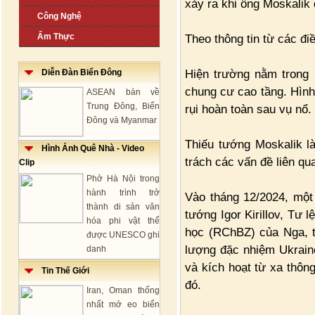
xảy ra khi ông Moskalik
Công Nghệ
Ẩm Thực
Theo thông tin từ các điề
Hiện trường nằm trong 
Diễn Đàn Biển Đông
chung cư cao tầng. Hình 
ASEAN bàn về
Trung Đông, Biển
rụi hoàn toàn sau vụ nổ.
Đông và Myanmar
Thiếu tướng Moskalik l
Hình Ảnh Quê Nhà - Video
trách các vấn đề liên qu
Clip
Phở Hà Nội trong
hành trình trở
Vào tháng 12/2024, một 
thành di sản văn
tướng Igor Kirillov, Tư 
hóa phi vật thể
học (RChBZ) của Nga, t
được UNESCO ghi
lượng đặc nhiệm Ukraine
danh
và kích hoạt từ xa thôn
Tin Thế Giới
đó.
Iran, Oman thống
nhất mở eo biển