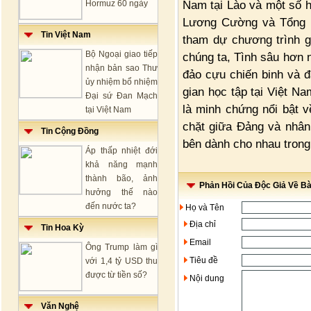
Nam tại Lào và một số h
Hormuz 60 ngày
Lương Cường và Tổng Bí
Tin Việt Nam
tham dự chương trình g
Bộ Ngoại giao tiếp
chúng ta, Tình sâu hơn
nhận bản sao Thư
đảo cựu chiến binh và đ
ủy nhiệm bổ nhiệm
gian học tập tại Việt N
Đại sứ Đan Mạch
là minh chứng nổi bật v
tại Việt Nam
chặt giữa Đảng và nhân
Tin Cộng Đồng
bên dành cho nhau trong 
Áp thấp nhiệt đới
khả năng mạnh
thành bão, ảnh
Phản Hồi Của Độc Giả Về Bài
hưởng thế nào
đến nước ta?
Họ và Tên
Địa chỉ
Tin Hoa Kỳ
Email
Ông Trump làm gì
Tiêu đề
với 1,4 tỷ USD thu
được từ tiền số?
Nội dung
Văn Nghệ