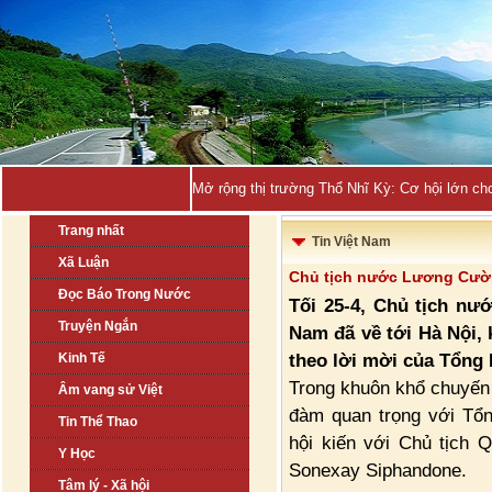
Mở rộng thị trường Thổ Nhĩ Kỳ: Cơ hội lớn ch
Trang nhất
Tin Việt Nam
Xã Luận
Chủ tịch nước Lương Cườn
Đọc Báo Trong Nước
Tối 25-4, Chủ tịch nư
Truyện Ngắn
Nam đã về tới Hà Nội,
theo lời mời của Tổng 
Kinh Tế
Trong khuôn khổ chuyến
Âm vang sử Việt
đàm quan trọng với Tổn
Tin Thể Thao
hội kiến với Chủ tịch
Y Học
Sonexay Siphandone.
Tâm lý - Xã hội