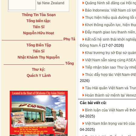
tại New Zealand
Quảng Ninh sẽ đăng cai Hội n
Báo Indonesia: Việt Nam có lợi
Thông Tin Tòa Soạn
Thực hiện hiệu quả đường lối
Tổng biên tập:
Khơi thông nguồn lực, hiện thự
Tiến Sĩ
Đẩy mạnh giao lưu thanh niên,
Nguyễn Hữu Hoạt
Phụ Tá
Kết nối hệ sinh thái khởi nghi
Tổng Biên Tập
Đông Nam Á
(17-07-2026)
Tiến Sĩ
Khai trương trụ sở Đại sứ quán
Nhật Khánh Thy Nguyễn
Việt Nam sẵn sàng cùng ASEA
Tổng
Tiếp nhận bản sao Thư ủy nhiệ
Thư ký:
Thúc đẩy hợp tác Việt Nam-IA
Quách Y Lành
2026)
Tàu Hải quân Việt Nam và Trun
Hoàn thành sứ mệnh tại Venez
Các bài viết cũ:
Bình luận của Việt Nam về thôn
04-2025)
Việt Nam trân trọng vai trò củ
04-2025)