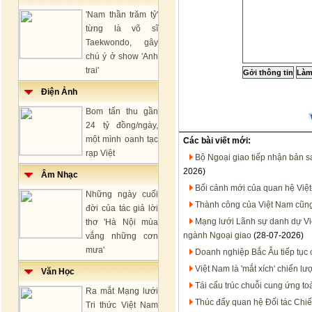
'Nam thần trăm tỷ'
từng là võ sĩ
Taekwondo, gây
chú ý ở show 'Anh
trai'
Điện Ảnh
Bom tấn thu gần
24 tỷ đồng/ngày,
một mình oanh tạc
Các bài viết mới:
rạp Việt
Bộ Ngoại giao tiếp nhận bản 
2026)
Âm Nhạc
Bối cảnh mới của quan hệ Việt
Những ngày cuối
Thành công của Việt Nam cũn
đời của tác giả lời
Mạng lưới Lãnh sự danh dự Việt
thơ 'Hà Nội mùa
ngành Ngoại giao
(28-07-2026)
vắng những cơn
mưa'
Doanh nghiệp Bắc Âu tiếp tục 
Việt Nam là 'mắt xích' chiến 
Văn Học
Tái cấu trúc chuỗi cung ứng to
Ra mắt Mạng lưới
Thúc đẩy quan hệ Đối tác Chiến
Tri thức Việt Nam