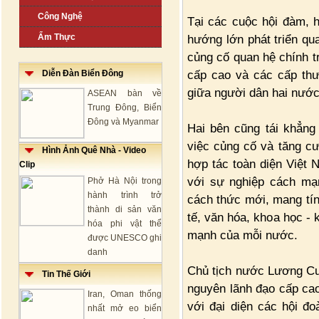
Công Nghệ
Tại các cuộc hội đàm, hộ
Ẩm Thực
hướng lớn phát triển qua
củng cố quan hệ chính tr
cấp cao và các cấp thư
Diễn Đàn Biển Đông
giữa người dân hai nước 
ASEAN bàn về
Trung Đông, Biển
Đông và Myanmar
Hai bên cũng tái khẳng 
việc củng cố và tăng cư
Hình Ảnh Quê Nhà - Video
hợp tác toàn diện Việt N
Clip
với sự nghiệp cách mạn
Phở Hà Nội trong
hành trình trở
cách thức mới, mang tín
thành di sản văn
tế, văn hóa, khoa học - 
hóa phi vật thể
mạnh của mỗi nước.
được UNESCO ghi
danh
Chủ tịch nước Lương Cư
Tin Thế Giới
nguyên lãnh đạo cấp cao
Iran, Oman thống
với đại diện các hội đo
nhất mở eo biển