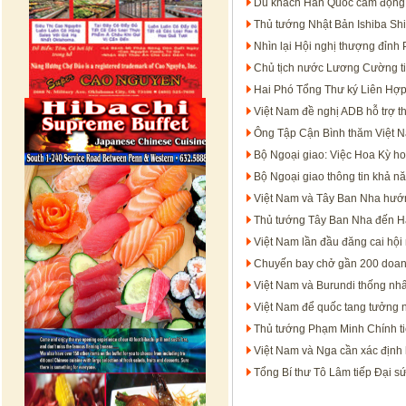
Du khách Hàn Quốc cảm động v
Thủ tướng Nhật Bản Ishiba Sh
Nhìn lại Hội nghị thượng đỉnh
Chủ tịch nước Lương Cường t
Hai Phó Tổng Thư ký Liên Hợp 
Việt Nam đề nghị ADB hỗ trợ t
Ông Tập Cận Bình thăm Việt N
Bộ Ngoại giao: Việc Hoa Kỳ hoã
Bộ Ngoại giao thông tin khả n
Việt Nam và Tây Ban Nha hướn
Thủ tướng Tây Ban Nha đến Hà
Việt Nam lần đầu đăng cai hội
Chuyến bay chở gần 200 doan
Việt Nam và Burundi thống nhất
Việt Nam để quốc tang tưởng
Thủ tướng Phạm Minh Chính t
Việt Nam và Nga cần xác định 
Tổng Bí thư Tô Lâm tiếp Đại s