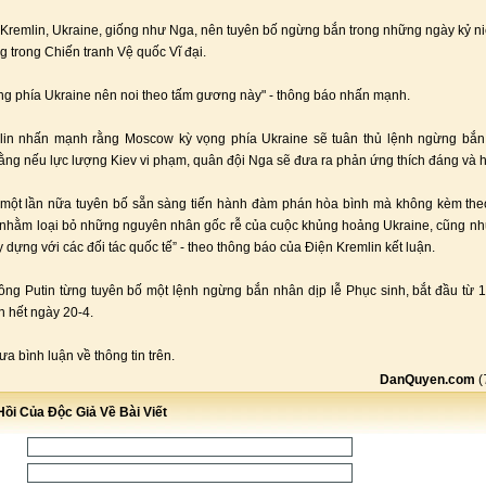
Kremlin, Ukraine, giống như Nga, nên tuyên bố ngừng bắn trong những ngày kỷ 
g trong Chiến tranh Vệ quốc Vĩ đại.
ằng phía Ukraine nên noi theo tấm gương này" - thông báo nhấn mạnh.
lin nhấn mạnh rằng Moscow kỳ vọng phía Ukraine sẽ tuân thủ lệnh ngừng bắn,
ằng nếu lực lượng Kiev vi phạm, quân đội Nga sẽ đưa ra phản ứng thích đáng và h
một lần nữa tuyên bố sẵn sàng tiến hành đàm phán hòa bình mà không kèm the
, nhằm loại bỏ những nguyên nhân gốc rễ của cuộc khủng hoảng Ukraine, cũng n
 dựng với các đối tác quốc tế” - theo thông báo của Điện Kremlin kết luận.
ông Putin từng tuyên bố một lệnh ngừng bắn nhân dịp lễ Phục sinh, bắt đầu từ 
n hết ngày 20-4.
a bình luận về thông tin trên.
DanQuyen.com
(
ồi Của Độc Giả Về Bài Viết