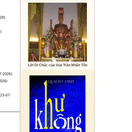
26)
)
Lời Di Chúc của Vua Trần Nhân Tôn
7-2026)
026)
(23-07-