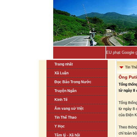
EU phạt Google g
Trang nhất
Tin Th
Xã Luận
Ông Puti
Đọc Báo Trong Nước
Tổng thống
từ ngày 8 
Truyện Ngắn
Kinh Tế
Tổng thống
Âm vang sử Việt
từ ngày 8 
của Điện K
Tin Thể Thao
Y Học
Theo thông
chỉ toàn b
Tâm lý - Xã hội