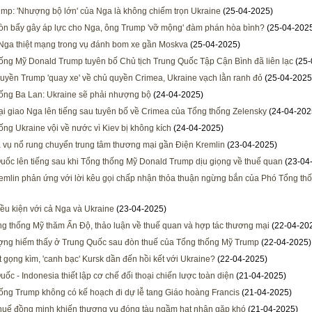
mp: 'Nhượng bộ lớn' của Nga là không chiếm trọn Ukraine
(25-04-2025)
òn bẩy gây áp lực cho Nga, ông Trump 'vỡ mộng' đàm phán hòa bình?
(25-04-202
ga thiệt mạng trong vụ đánh bom xe gần Moskva
(25-04-2025)
ống Mỹ Donald Trump tuyên bố Chủ tịch Trung Quốc Tập Cận Bình đã liên lạc
(25-
uyền Trump 'quay xe' về chủ quyền Crimea, Ukraine vạch lằn ranh đỏ
(25-04-2025
ống Ba Lan: Ukraine sẽ phải nhượng bộ
(24-04-2025)
i giao Nga lên tiếng sau tuyên bố về Crimea của Tổng thống Zelensky
(24-04-202
ống Ukraine vội về nước vì Kiev bị không kích
(24-04-2025)
 vụ nổ rung chuyển trung tâm thương mại gần Điện Kremlin
(23-04-2025)
uốc lên tiếng sau khi Tổng thống Mỹ Donald Trump dịu giọng về thuế quan
(23-04
emlin phản ứng với lời kêu gọi chấp nhận thỏa thuận ngừng bắn của Phó Tổng th
iều kiện với cả Nga và Ukraine
(23-04-2025)
g thống Mỹ thăm Ấn Độ, thảo luận về thuế quan và hợp tác thương mại
(22-04-20
ợng hiếm thấy ở Trung Quốc sau đòn thuế của Tổng thống Mỹ Trump
(22-04-2025)
t gọng kìm, 'canh bạc' Kursk dần đến hồi kết với Ukraine?
(22-04-2025)
uốc - Indonesia thiết lập cơ chế đối thoại chiến lược toàn diện
(21-04-2025)
ống Trump không có kế hoạch đi dự lễ tang Giáo hoàng Francis
(21-04-2025)
huế đồng minh khiến thương vụ đóng tàu ngầm hạt nhân gặp khó
(21-04-2025)