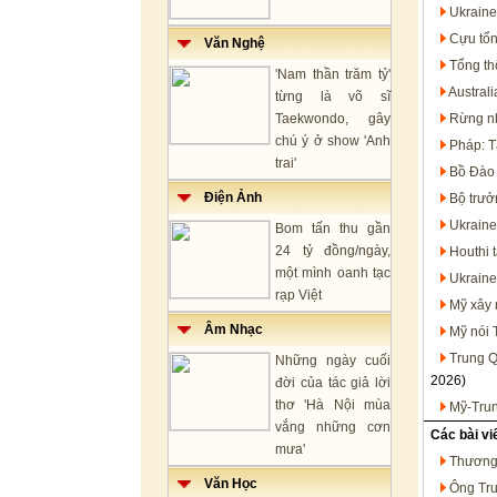
Ukraine
Cựu tổn
Văn Nghệ
Tổng th
'Nam thần trăm tỷ'
Austral
từng là võ sĩ
Taekwondo, gây
Rừng nh
chú ý ở show 'Anh
Pháp: T
trai'
Bồ Đào 
Điện Ảnh
Bộ trưở
Ukraine
Bom tấn thu gần
24 tỷ đồng/ngày,
Houthi 
một mình oanh tạc
Ukraine
rạp Việt
Mỹ xây 
Âm Nhạc
Mỹ nói 
Trung Q
Những ngày cuối
2026)
đời của tác giả lời
thơ 'Hà Nội mùa
Mỹ-Trun
vắng những cơn
Các bài vi
mưa'
Thương 
Văn Học
Ông Tru