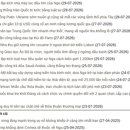
 tập kích nhà máy lọc dầu lớn của Nga
(29-07-2026)
g thống Hàn Quốc bị tước bằng luật sư
(29-07-2026)
ống Putin: Ukraine sớm muộn gì cũng sẽ mất các vùng lãnh thổ phía Tây
(28-07-20
ia chi gần 10 tỷ USD củng cố an ninh năng lượng quốc gia
(27-07-2026)
ân tạo Trung Quốc 'lớn nhanh như thổi', mang về nguồn thu khổng lồ
(27-07-2026
ấn công bằng dao tại thủ đô Paris
(27-07-2026)
Nha thu giữ lượng lớn cocaine ở ngoài khơi bờ biển Lisbon
(27-07-2026)
ng Giáo dục Ấn Độ từ chức, người biểu tình đồng ý ngừng đấu tranh
(25-07-2026)
 tập kích loạt mục tiêu quân sự Nga cách biên giới 1.200km
(25-07-2026)
tấn công trả đũa Saudi Arabia, căng thẳng leo thang
(25-07-2026)
-Mỹ bắt tay xây dựng sáng kiến hòa bình mới, đưa Nga trở lại bàn đàm phán
(24-0
mạng lưới tái chế đất hiếm từ rác thải điện tử, quy mô 25.000 tấn mỗi năm
(24-07-2
Tehran 'khẩn cầu' thỏa thuận, Iran chuẩn bị kịch bản đối phó mới
(23-07-2026)
uốc khai trừ khỏi Đảng và cách chức vụ chính quyền đối với 2 quan chức cấp cao
g duy trì liên lạc chặt chẽ về thỏa thuận thương mại
(23-07-2026)
ết cũ:
vong tăng mạnh trong vụ nổ khủng khiếp ở cảng lớn nhất Iran
(27-04-2025)
mp khẳng định Crimea sẽ thuộc về Nga
(25-04-2025)