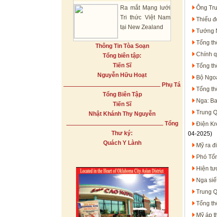
Ra mắt Mạng lưới
Ông Tru
Tri thức Việt Nam
Thiếu đ
tại New Zealand
Tướng N
Tổng th
Thông Tin Tòa Soạn
Chính q
Tổng biên tập:
Tiến Sĩ
Tổng th
Nguyễn Hữu Hoạt
Bộ Ngoạ
Phụ Tá
Tổng th
Tổng Biên Tập
Nga: Ba
Tiến Sĩ
Trung Q
Nhật Khánh Thy Nguyễn
Tổng
Điện Kr
Thư ký:
04-2025)
Quách Y Lành
Mỹ ra đ
Phó Tổn
Hiện tư
Nga siế
Trung Q
Tổng th
Mỹ áp t