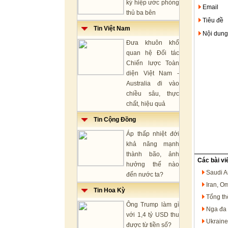
ký hiệp ước phòng
Email
thủ ba bên
Tiêu đề
Tin Việt Nam
Nội dung
Đưa khuôn khổ
quan hệ Đối tác
Chiến lược Toàn
diện Việt Nam -
Australia đi vào
chiều sâu, thực
chất, hiệu quả
Tin Cộng Đồng
Áp thấp nhiệt đới
khả năng mạnh
thành bão, ảnh
Các bài vi
hưởng thế nào
Saudi A
đến nước ta?
Iran, O
Tin Hoa Kỳ
Tổng th
Ông Trump làm gì
Nga đa 
với 1,4 tỷ USD thu
Ukraine
được từ tiền số?