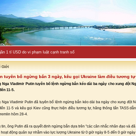
ần 1 tỉ USD do vi phạm luật cạnh tranh số
ế Giới
n tuyên bố ngừng bắn 3 ngày, kêu gọi Ukraine làm điều tương tự
 Nga Vladimir Putin tuyên bố lệnh ngừng bắn kéo dài ba ngày cho xung đột N
đến 11-5.
 Nga Vladimir Putin đã tuyên bố lệnh ngừng bắn kéo dài ba ngày cho xung đột 
đến 11-5 và kêu gọi Kiev cũng thực hiện điều tương tự, hãng thông tấn TASS dẫ
remlin hôm 28-4.
 tin, ông Putin đã ra quyết định ngừng bắn dựa trên "các cân nhắc nhân đạo và đã c
ộ hoạt động quân sự nhằm vào lực lượng Ukraine từ 0 giờ ngày 8-5 đến 0 giờ ngày 