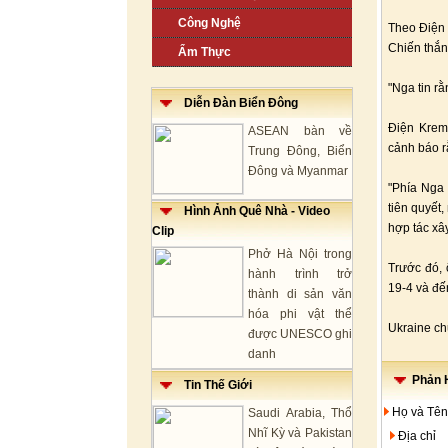
Công Nghệ
Theo Điện 
Chiến thắn
Ẩm Thực
"Nga tin r
Diễn Đàn Biển Đông
Điện Krem
ASEAN bàn về
cảnh báo r
Trung Đông, Biển
Đông và Myanmar
"Phía Nga 
tiên quyết
Hình Ảnh Quê Nhà - Video
hợp tác xây
Clip
Phở Hà Nội trong
Trước đó, 
hành trình trở
19-4 và đế
thành di sản văn
hóa phi vật thể
Ukraine chư
được UNESCO ghi
danh
Phản H
Tin Thế Giới
Họ và Tên
Saudi Arabia, Thổ
Nhĩ Kỳ và Pakistan
Địa chỉ