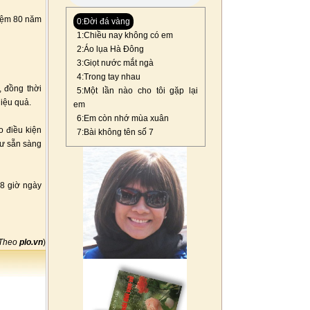
niệm 80 năm
0:Đời đá vàng
1:Chiều nay không có em
2:Áo lụa Hà Đông
3:Giọt nước mắt ngà
4:Trong tay nhau
 đồng thời
5:Một lần nào cho tôi gặp lại
iệu quả.
em
6:Em còn nhớ mùa xuân
o điều kiện
7:Bài không tên số 7
hư sẵn sàng
18 giờ ngày
Theo
plo.vn
)