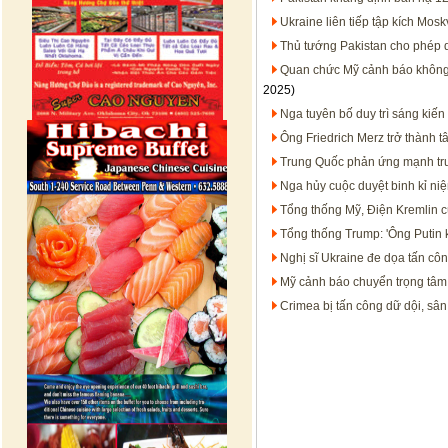
Ukraine liên tiếp tập kích Mos
Thủ tướng Pakistan cho phép q
Quan chức Mỹ cảnh báo không 
2025)
Nga tuyên bố duy trì sáng kiế
Ông Friedrich Merz trở thành t
Trung Quốc phản ứng mạnh trướ
Nga hủy cuộc duyệt binh kỉ ni
Tổng thống Mỹ, Điện Kremlin c
Tổng thống Trump: 'Ông Putin 
Nghị sĩ Ukraine đe dọa tấn c
Mỹ cảnh báo chuyển trọng tâm 
Crimea bị tấn công dữ dội, sâ