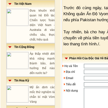
Tin Việt Nam
Trước đó cùng ngày, tạ
Đưa khuôn khổ
Không quân Ấn Độ Vyomi
quan hệ Đối tác
nếu phía Pakistan hưởn
Chiến lược Toàn
diện Việt Nam -
Australia đi vào
Tuy nhiên, bà cho hay 
chiều sâu, thực
chuyển về phía tiền tuy
chất, hiệu quả
leo thang tình hình./.
Tin Cộng Đồng
Áp thấp nhiệt đới
Phản Hồi Của Độc Giả Về Bài
khả năng mạnh
thành bão, ảnh
Họ và Tên
hưởng thế nào
Địa chỉ
đến nước ta?
Email
Tin Hoa Kỳ
Tiêu đề
Mỹ ấn định các
Nội dung
mốc thử nghiệm lá
chắn bí mật Vòm
Vàng