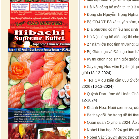
Hà Nội công bố môn thi thứ 3 
Đồng chí Nguyễn Trọng Nghĩa
Bộ GD&ĐT: Bỏ xét tuyển sớm, c
Địa phương có nhiều học sinh 
Hà Nội công bố điểm kỳ thi chọ
27 năm lớp học tình thương: Gi
Bộ Giáo dục và Đào tạo ban h
Kỳ thi chọn học sinh giỏi quốc
Xây dựng Học viện Kỹ thuật quâ
giới
(18-12-2024)
TP.HCM dự kiến cần 653 tỷ đồ
2026
(16-12-2024)
Quỳnh Dao - 'mẹ đẻ Hoàn Châu
12-2024)
Khánh Hòa: Nuôi cơm trưa, uốn
Ba thay đổi lớn trong đề thi t
Quán quân Olympia 2024: Ấp ủ
Nobel Hóa học 2024 gọi tên cá
Nobel Vật lý 2024 được trao c