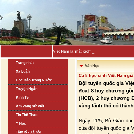
Việt Nam là 'mắt xích' chiến lược trong h_
Trang nhất
Văn Học
Xã Luận
Cả 8 học sinh Việt Nam gi
Đọc Báo Trong Nước
Đội tuyển quốc gia Vi
Truyện Ngắn
đoạt 8 huy chương gồ
(HCB), 2 huy chương Đ
Kinh Tế
vùng lãnh thổ có thành 
Âm vang sử Việt
Tin Thể Thao
Ngày 11/5, Bộ Giáo dụ
Y Học
của đội tuyển quốc gia 
Tâm lý - Xã hội