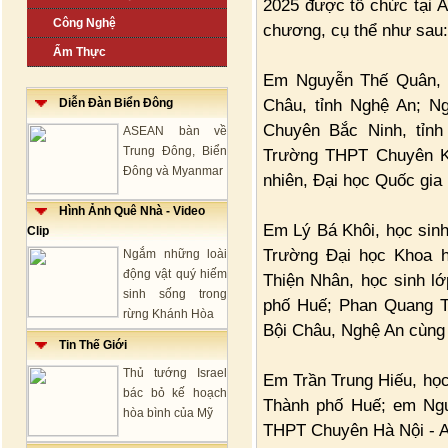
2025 được tổ chức tại Ả
Công Nghệ
chương, cụ thể như sau:
Ẩm Thực
Em Nguyễn Thế Quân, 
Châu, tỉnh Nghệ An; N
Diễn Đàn Biển Đông
Chuyên Bắc Ninh, tỉnh
ASEAN bàn về
Trung Đông, Biển
Trường THPT Chuyên K
Đông và Myanmar
nhiên, Đại học Quốc gia
Hình Ảnh Quê Nhà - Video
Em Lý Bá Khôi, học sin
Clip
Trường Đại học Khoa h
Ngắm những loài
động vật quý hiếm
Thiện Nhân, học sinh 
sinh sống trong
phố Huế; Phan Quang T
rừng Khánh Hòa
Bội Châu, Nghệ An cùng
Tin Thế Giới
Thủ tướng Israel
Em Trần Trung Hiếu, họ
bác bỏ kế hoạch
Thành phố Huế; em Ngu
hòa bình của Mỹ
THPT Chuyên Hà Nội - 