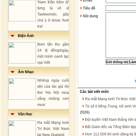
Email
'Nam thần trăm tỷ'
từng là võ sĩ
Tiêu đề
Taekwondo, gây
Nội dung
chú ý ở show 'Anh
trai'
Điện Ảnh
Bom tấn thu gần
24 tỷ đồng/ngày,
một mình oanh tạc
rạp Việt
Âm Nhạc
Những ngày cuối
đời của tác giả lời
Các bài viết mới:
thơ 'Hà Nội mùa
vắng những cơn
Ra mắt Mạng lưới Tri thức Việ
mưa'
Từ số 0 tiếng Trung, nữ sinh V
2026)
Văn Học
Đội tuyển Việt Nam thắng lớn t
Ra mắt Mạng lưới
Bắt Giám đốc và Tổng Biên tậ
Tri thức Việt Nam
Hơn 112.000 thí sinh đăng ký 
tại New Zealand