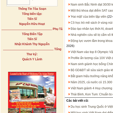
Nam sinh Bắc Ninh đạt 30/30 kh
Thông Tin Tòa Soạn
Một thủ khoa đạt điểm SAT cao 
Tổng biên tập:
'Hai mặt' của biên tập viên
(22-
Tiến Sĩ
Cô học trò mê sách ở vùng núi
Nguyễn Hữu Hoạt
Đào tạo nhân lực thời AI, doan
Phụ Tá
Tổng Biên Tập
Nhà nghiên cứu sẽ bị cấm vô t
Tiến Sĩ
Động lực vươn tầm trong khoa 
Nhật Khánh Thy Nguyễn
2026)
Tổng
Việt Nam vào top 8 Olympic Vật
Thư ký:
Profile ấn tượng của 10X Việt 
Quách Y Lành
Nam sinh giành học bổng Chín
Bộ GD&ĐT sẽ sửa sách giáo k
Bắt giam hiệu trưởng nâng khố
Năm 2025, cả nước có 15.300 b
Việt Nam giành 4 Huy chương
Thái Bình, Kon Tum: Chuẩn bị c
Các bài viết cũ:
Du học sinh Trung Quốc ở Việt 
Một học sinh Việt Nam đạt điểm