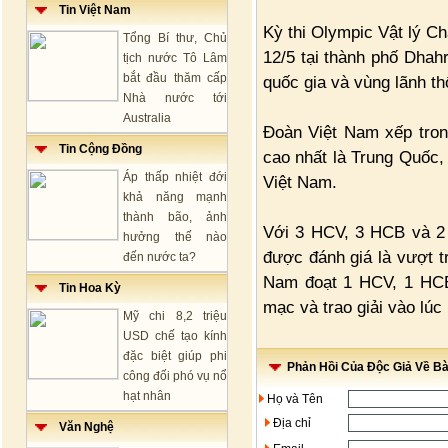
Tin Việt Nam
Kỳ thi Olympic Vật lý C
Tổng Bí thư, Chủ
12/5 tại thành phố Dhah
tịch nước Tô Lâm
bắt đầu thăm cấp
quốc gia và vùng lãnh th
Nhà nước tới
Australia
Đoàn Việt Nam xếp tron
Tin Cộng Đồng
cao nhất là Trung Quốc
Áp thấp nhiệt đới
Việt Nam.
khả năng mạnh
thành bão, ảnh
Với 3 HCV, 3 HCB và 2 
hưởng thế nào
được đánh giá là vượt t
đến nước ta?
Nam đoạt 1 HCV, 1 HCB
Tin Hoa Kỳ
mạc và trao giải vào lúc 
Mỹ chi 8,2 triệu
USD chế tạo kính
đặc biệt giúp phi
Phản Hồi Của Độc Giả Về Bài
công đối phó vụ nổ
hạt nhân
Họ và Tên
Địa chỉ
Văn Nghệ