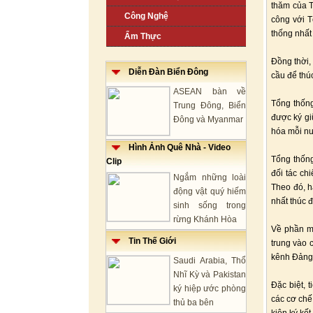
thăm của T
Công Nghệ
công với T
thống nhất
Ẩm Thực
Đồng thời,
Diễn Đàn Biển Đông
cầu để thú
ASEAN bàn về
Tổng thống
Trung Đông, Biển
được ký gi
Đông và Myanmar
hóa mỗi nư
Hình Ảnh Quê Nhà - Video
Tổng thốn
Clip
đối tác ch
Ngắm những loài
Theo đó, h
động vật quý hiếm
nhất thúc đ
sinh sống trong
rừng Khánh Hòa
Về phần mì
Tin Thế Giới
trung vào 
kênh Đảng,
Saudi Arabia, Thổ
Nhĩ Kỳ và Pakistan
Đặc biệt, 
ký hiệp ước phòng
các cơ chế
thủ ba bên