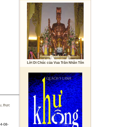
Lời Di Chúc của Vua Trần Nhân Tôn
u, thực
4-08-