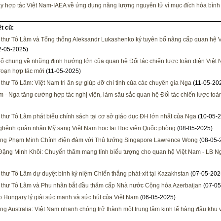
y hợp tác Việt Nam-IAEA về ứng dụng năng lượng nguyên tử vì mục đích hòa bình
ết cũ:
 thư Tô Lâm và Tổng thống Aleksandr Lukashenko ký tuyên bố nâng cấp quan hệ V
2-05-2025)
ố chung về những định hướng lớn của quan hệ Đối tác chiến lược toàn diện Việ
 đoạn hợp tác mới
(11-05-2025)
 thư Tô Lâm: Việt Nam tri ân sự giúp đỡ chí tình của các chuyên gia Nga
(11-05-20
m - Nga tăng cường hợp tác nghị viện, làm sâu sắc quan hệ Đối tác chiến lược toà
 thư Tô Lâm phát biểu chính sách tại cơ sở giáo dục ĐH lớn nhất của Nga
(10-05-2
hênh quân nhân Mỹ sang Việt Nam học tại Học viện Quốc phòng
(08-05-2025)
ớng Phạm Minh Chính điện đàm với Thủ tướng Singapore Lawrence Wong
(08-05-
Đặng Minh Khôi: Chuyến thăm mang tính biểu tượng cho quan hệ Việt Nam - LB N
 thư Tô Lâm dự duyệt binh kỷ niệm Chiến thắng phát-xít tại Kazakhstan
(07-05-202
 thư Tô Lâm và Phu nhân bắt đầu thăm cấp Nhà nước Cộng hòa Azerbaijan
(07-05
 Hungary lý giải sức mạnh và sức hút của Việt Nam
(06-05-2025)
ng Australia: Việt Nam nhanh chóng trở thành một trung tâm kinh tế hàng đầu khu 