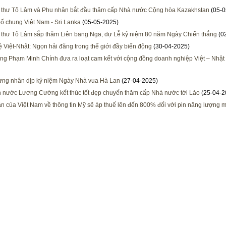
 thư Tô Lâm và Phu nhân bắt đầu thăm cấp Nhà nước Cộng hòa Kazakhstan
(05-0
ố chung Việt Nam - Sri Lanka
(05-05-2025)
 thư Tô Lâm sắp thăm Liên bang Nga, dự Lễ kỷ niệm 80 năm Ngày Chiến thắng
(0
 Việt-Nhật: Ngọn hải đăng trong thế giới đầy biến động
(30-04-2025)
ng Phạm Minh Chính đưa ra loạt cam kết với cộng đồng doanh nghiệp Việt – Nhật
ng nhân dịp kỷ niệm Ngày Nhà vua Hà Lan
(27-04-2025)
h nước Lương Cường kết thúc tốt đẹp chuyến thăm cấp Nhà nước tới Lào
(25-04-2
ận của Việt Nam về thông tin Mỹ sẽ áp thuế lên đến 800% đối với pin năng lượng mặ