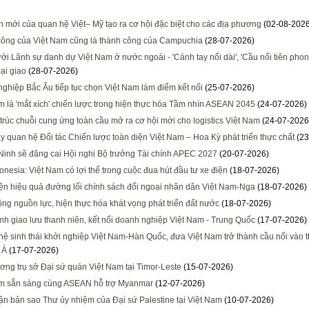
h mới của quan hệ Việt– Mỹ tạo ra cơ hội đặc biệt cho các địa phương
(02-08-2026
ông của Việt Nam cũng là thành công của Campuchia
(28-07-2026)
ới Lãnh sự danh dự Việt Nam ở nước ngoài - 'Cánh tay nối dài', 'Cầu nối tiên phon
ại giao
(28-07-2026)
ghiệp Bắc Âu tiếp tục chọn Việt Nam làm điểm kết nối
(25-07-2026)
m là 'mắt xích' chiến lược trong hiện thực hóa Tầm nhìn ASEAN 2045
(24-07-2026)
 trúc chuỗi cung ứng toàn cầu mở ra cơ hội mới cho logistics Việt Nam
(24-07-2026
y quan hệ Đối tác Chiến lược toàn diện Việt Nam – Hoa Kỳ phát triển thực chất
(23
inh sẽ đăng cai Hội nghị Bộ trưởng Tài chính APEC 2027
(20-07-2026)
onesia: Việt Nam có lợi thế trong cuộc đua hút đầu tư xe điện
(18-07-2026)
ện hiệu quả đường lối chính sách đối ngoại nhân dân Việt Nam-Nga
(18-07-2026)
ông nguồn lực, hiện thực hóa khát vọng phát triển đất nước
(18-07-2026)
h giao lưu thanh niên, kết nối doanh nghiệp Việt Nam - Trung Quốc
(17-07-2026)
 hệ sinh thái khởi nghiệp Việt Nam-Hàn Quốc, đưa Việt Nam trở thành cầu nối vào t
 Á
(17-07-2026)
ương trụ sở Đại sứ quán Việt Nam tại Timor-Leste
(15-07-2026)
am sẵn sàng cùng ASEAN hỗ trợ Myanmar
(12-07-2026)
ận bản sao Thư ủy nhiệm của Đại sứ Palestine tại Việt Nam
(10-07-2026)