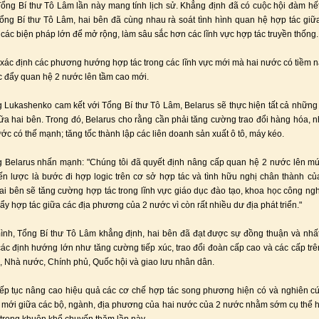
ổng Bí thư Tô Lâm lần này mang tính lịch sử. Khẳng định đã có cuộc hội đàm hế
ổng Bí thư Tô Lâm, hai bên đã cùng nhau rà soát tình hình quan hệ hợp tác giữ
 các biện pháp lớn để mở rộng, làm sâu sắc hơn các lĩnh vực hợp tác truyền thống.
 xác định các phương hướng hợp tác trong các lĩnh vực mới mà hai nước có tiềm 
c đẩy quan hệ 2 nước lên tầm cao mới.
 Lukashenko cam kết với Tổng Bí thư Tô Lâm, Belarus sẽ thực hiện tất cả những
ữa hai bên. Trong đó, Belarus cho rằng cần phải tăng cường trao đổi hàng hóa, n
ớc có thế mạnh; tăng tốc thành lập các liên doanh sản xuất ô tô, máy kéo.
g Belarus nhấn mạnh: "Chúng tôi đã quyết định nâng cấp quan hệ 2 nước lên m
iến lược là bước đi hợp logic trên cơ sở hợp tác và tình hữu nghị chân thành củ
ai bên sẽ tăng cường hợp tác trong lĩnh vực giáo dục đào tạo, khoa học công ng
ẩy hợp tác giữa các địa phương của 2 nước vì còn rất nhiều dư địa phát triển."
nh, Tổng Bí thư Tô Lâm khẳng định, hai bên đã đạt được sự đồng thuận và nhất 
các định hướng lớn như tăng cường tiếp xúc, trao đổi đoàn cấp cao và các cấp trên
 Nhà nước, Chính phủ, Quốc hội và giao lưu nhân dân.
tiếp tục nâng cao hiệu quả các cơ chế hợp tác song phương hiện có và nghiên cứu
 mới giữa các bộ, ngành, địa phương của hai nước của 2 nước nhằm sớm cụ thể 