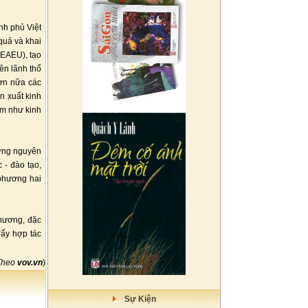
nh phủ Việt
 quả và khai
(EAEU), tạo
ên lãnh thổ
hơn nữa các
n xuất kinh
âm như kinh
ượng nguyên
 - đào tạo,
 phương hai
phương, đặc
đẩy hợp tác
Theo
vov.vn
)
Sự Kiện