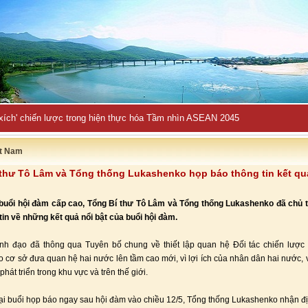
 xích' chiến lược trong hiện thực hóa Tầm nhìn ASEAN 2045
ệt Nam
thư Tô Lâm và Tổng thống Lukashenko họp báo thông tin kết qu
buổi hội đàm cấp cao, Tổng Bí thư Tô Lâm và Tổng thống Lukashenko đã chủ tr
tin về những kết quả nổi bật của buổi hội đàm.
nh đạo đã thông qua Tuyên bố chung về thiết lập quan hệ Đối tác chiến lược
ạo cơ sở đưa quan hệ hai nước lên tầm cao mới, vì lợi ích của nhân dân hai nước, v
phát triển trong khu vực và trên thế giới.
tại buổi họp báo ngay sau hội đàm vào chiều 12/5, Tổng thống Lukashenko nhận đ