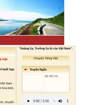
"Hoàng Sa, Trường Sa là của Việt Nam".
Chuyển Tiếng Việt
ả hội
ì buổi họp
Truyện Ngắn
Bà Nội Và...
 Việt Nam -
ì hòa bình,
ịnh, chuyến