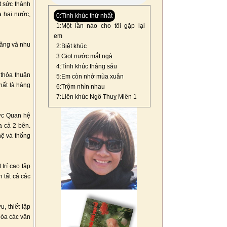
t sức thành
a hai nước,
0:Tình khúc thứ nhất
1:Một lần nào cho tôi gặp lại
em
năng và nhu
2:Biệt khúc
3:Giọt nước mắt ngà
4:Tình khúc tháng sáu
 thỏa thuận
5:Em còn nhớ mùa xuân
hất là hàng
6:Trộm nhìn nhau
7:Liên khúc Ngô Thuỵ Miên 1
ức Quan hệ
a cả 2 bên.
hệ và thống
trí cao tập
 tất cả các
, thiết lập
hóa các văn