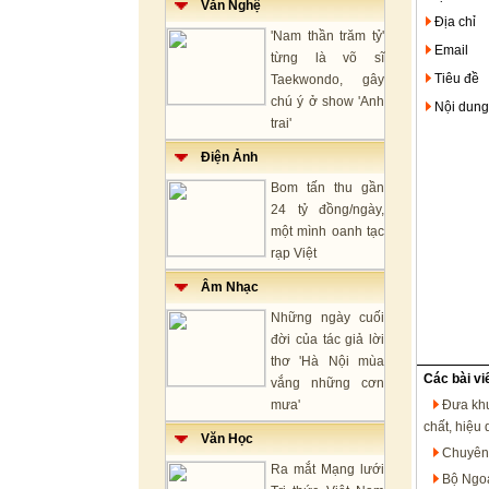
Văn Nghệ
Địa chỉ
'Nam thần trăm tỷ'
Email
từng là võ sĩ
Tiêu đề
Taekwondo, gây
chú ý ở show 'Anh
Nội dung
trai'
Điện Ảnh
Bom tấn thu gần
24 tỷ đồng/ngày,
một mình oanh tạc
rạp Việt
Âm Nhạc
Những ngày cuối
đời của tác giả lời
thơ 'Hà Nội mùa
Các bài vi
vắng những cơn
mưa'
Đưa khu
chất, hiệu
Văn Học
Chuyên 
Ra mắt Mạng lưới
Bộ Ngoạ