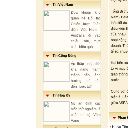
kiện ký kế
Tin Việt Nam
Tổng Bí th
Đưa khuôn khổ
Nam - Belar
quan hệ Đối tác
thác tối đ
Chiến lược Toàn
điều kiện 
diện Việt Nam -
của nhau. 
Australia đi vào
hoạt động 
chiều sâu, thực
doanh. Thú
chất, hiệu quả
tế số, chu
Tin Cộng Đồng
Hai bên xá
Áp thấp nhiệt đới
tử vì mục 
khả năng mạnh
giao thông
thành bão, ảnh
nước.
hưởng thế nào
đến nước ta?
Cùng với đ
Tin Hoa Kỳ
biệt là Li
giữa ASEAN
Mỹ ấn định các
mốc thử nghiệm lá
chắn bí mật Vòm
Phản H
Vàng
Họ và Tên