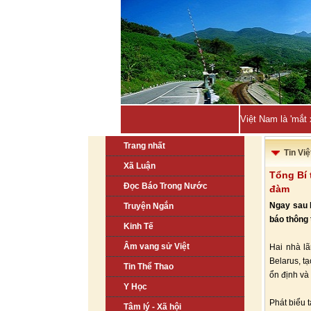
Việt Nam là 'mắt
Trang nhất
Tin Vi
Xã Luận
Tổng Bí 
Đọc Báo Trong Nước
đàm
Ngay sau 
Truyện Ngắn
báo thông 
Kinh Tế
Âm vang sử Việt
Hai nhà lã
Belarus, t
Tin Thể Thao
ổn định và 
Y Học
Phát biểu 
Tâm lý - Xã hội