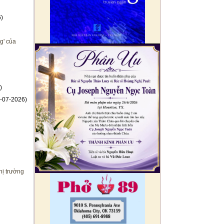
)
g' của
)
-07-2026)
hị trường