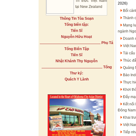
Tri thức Việt Nam
2026)
tại New Zealand
Bối cản
Thành c
Thông Tin Tòa Soạn
Tổng biên tập:
Mạng lư
Tiến Sĩ
ngành Ngo
Nguyễn Hữu Hoạt
Doanh n
Phụ Tá
Việt Na
Tổng Biên Tập
Tái cấu
Tiến Sĩ
Thúc đẩ
Nhật Khánh Thy Nguyễn
Tổng
Quảng N
Thư ký:
Báo Ind
Quách Y Lành
Thực hi
Khơi th
Đẩy mạn
Kết nối
Đông Nam
Khai tr
Việt N
Tiếp nh