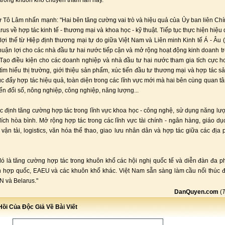
t trong khuôn khổ chuyến thăm lần này.
ư Tô Lâm nhấn mạnh: "Hai bên tăng cường vai trò và hiệu quả của Ủy ban liên Chí
us về hợp tác kinh tế - thương mại và khoa học - kỹ thuật. Tiếp tục thực hiện hiệu
a lợi thế từ Hiệp định thương mại tự do giữa Việt Nam và Liên minh Kinh tế Á - Âu 
thuận lợi cho các nhà đầu tư hai nước tiếp cận và mở rộng hoạt động kinh doanh tr
Tạo điều kiện cho các doanh nghiệp và nhà đầu tư hai nước tham gia tích cực 
tìm hiểu thị trường, giới thiệu sản phẩm, xúc tiến đầu tư thương mại và hợp tác sả
c đẩy hợp tác hiệu quả, toàn diện trong các lĩnh vực mới mà hai bên cùng quan t
yển đổi số, nông nghiệp, công nghiệp, năng lượng...
c định tăng cường hợp tác trong lĩnh vực khoa học - công nghệ, sử dụng năng l
đích hòa bình. Mở rộng hợp tác trong các lĩnh vực tài chính - ngân hàng, giáo dục
 vận tải, logistics, văn hóa thể thao, giao lưu nhân dân và hợp tác giữa các địa
ó là tăng cường hợp tác trong khuôn khổ các hội nghị quốc tế và diễn đàn đa 
ên hợp quốc, EAEU và các khuôn khổ khác. Việt Nam sẵn sàng làm cầu nối thúc 
 và Belarus."
DanQuyen.com
(
ồi Của Độc Giả Về Bài Viết