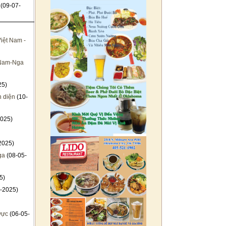
(09-07-
iệt Nam -
t Nam-Nga
25)
n diện
(10-
025)
2025)
ga
(08-05-
5)
-2025)
vực
(06-05-