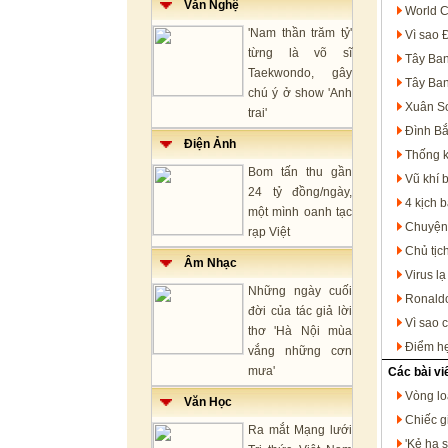
Văn Nghệ
World C
'Nam thần trăm tỷ'
Vì sao 
từng là võ sĩ
Tây Ban
Taekwondo, gây
Tây Ban
chú ý ở show 'Anh
Xuân So
trai'
Đình Bắ
Điện Ảnh
Thống k
Bom tấn thu gần
Vũ khí 
24 tỷ đồng/ngày,
4 kịch 
một mình oanh tạc
Chuyện 
rạp Việt
Chủ tịc
Âm Nhạc
Virus l
Những ngày cuối
Ronaldo
đời của tác giả lời
Vì sao 
thơ 'Hà Nội mùa
Điểm hẹ
vắng những cơn
mưa'
Các bài vi
Vòng lo
Văn Học
Chiếc g
Ra mắt Mạng lưới
'Kẻ hạ 