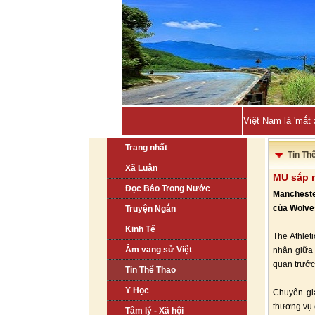
Việt Nam là 'mắt
Trang nhất
Tin Th
Xã Luận
MU sắp n
Đọc Báo Trong Nước
Manchester
của Wolve
Truyện Ngắn
Kinh Tế
The Athlet
Âm vang sử Việt
nhân giữa 
quan trước
Tin Thể Thao
Y Học
Chuyên gi
thương vụ 
Tâm lý - Xã hội