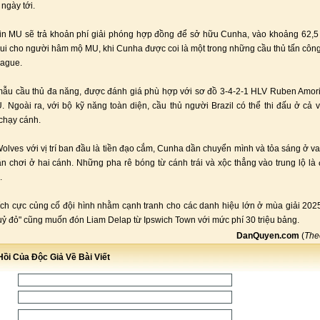
 ngày tới.
in MU sẽ trả khoản phí giải phóng hợp đồng để sở hữu Cunha, vào khoảng 62,5 
 vui cho người hâm mộ MU, khi Cunha được coi là một trong những cầu thủ tấn công
eague.
mẫu cầu thủ đa năng, được đánh giá phù hợp với sơ đồ 3-4-2-1 HLV Ruben Amor
 Ngoài ra, với bộ kỹ năng toàn diện, cầu thủ người Brazil có thể thi đấu ở cả va
chạy cánh.
olves với vị trí ban đầu là tiền đạo cắm, Cunha dần chuyển mình và tỏa sáng ở vai 
ẫn chơi ở hai cánh. Những pha rê bóng từ cánh trái và xộc thẳng vào trung lộ l
.
ch cực củng cố đội hình nhằm cạnh tranh cho các danh hiệu lớn ở mùa giải 202
ỷ đỏ" cũng muốn đón Liam Delap từ Ipswich Town với mức phí 30 triệu bảng.
DanQuyen.com
(
Th
ồi Của Độc Giả Về Bài Viết