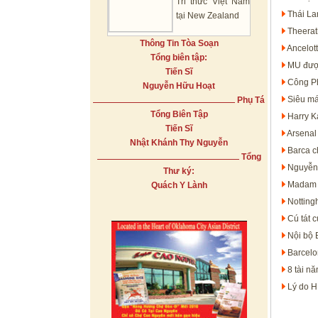
Tri thức Việt Nam
Thái La
tại New Zealand
Theerat
Thông Tin Tòa Soạn
Ancelot
Tổng biên tập:
MU được
Tiến Sĩ
Công Ph
Nguyễn Hữu Hoạt
Siêu má
Phụ Tá
Tổng Biên Tập
Harry K
Tiến Sĩ
Arsenal
Nhật Khánh Thy Nguyễn
Barca c
Tổng
Nguyễn 
Thư ký:
Madam P
Quách Y Lành
Notting
Cú tát 
Nội bộ 
Barcelo
8 tài n
Lý do H