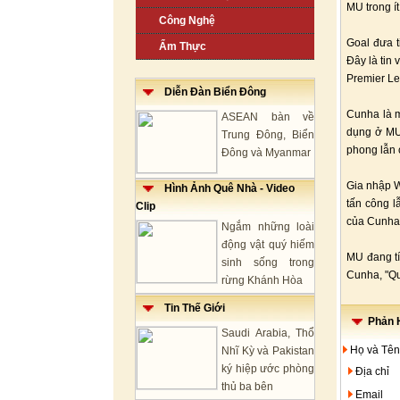
MU trong ít
Công Nghệ
Goal đưa t
Ẩm Thực
Đây là tin
Premier L
Diễn Đàn Biển Đông
Cunha là 
ASEAN bàn về
dụng ở MU.
Trung Đông, Biển
phong lẫn 
Đông và Myanmar
Gia nhập W
Hình Ảnh Quê Nhà - Video
tấn công l
Clip
của Cunha
Ngắm những loài
động vật quý hiếm
MU đang tí
sinh sống trong
Cunha, "Qu
rừng Khánh Hòa
Tin Thế Giới
Phản H
Saudi Arabia, Thổ
Họ và Tên
Nhĩ Kỳ và Pakistan
ký hiệp ước phòng
Địa chỉ
thủ ba bên
Email