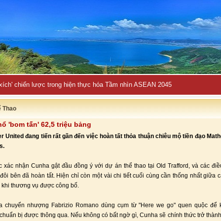
 xích' chiến lược trong hiện thực hóa Tầm nhìn ASEAN 2045
ể Thao
ổ 'bom tấn' 62,5 triệu bảng
 United đang tiến rất gần đến việc hoàn tất thỏa thuận chiêu mộ tiền đạo Ma
s.
ic xác nhận Cunha gật đầu đồng ý với dự án thể thao tại Old Trafford, và các đi
đôi bên đã hoàn tất. Hiện chỉ còn một vài chi tiết cuối cùng cần thống nhất giữa c
 khi thương vụ được công bố.
a chuyển nhượng Fabrizio Romano dùng cụm từ "Here we go" quen quộc để 
chuẩn bị được thông qua. Nếu không có bất ngờ gì, Cunha sẽ chính thức trở thàn