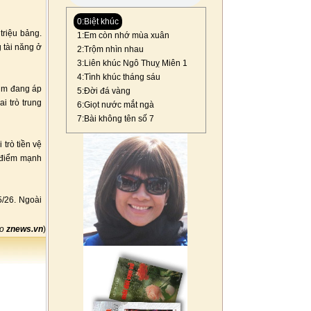
0:Biệt khúc
triệu bảng.
1:Em còn nhớ mùa xuân
 tài năng ở
2:Trộm nhìn nhau
3:Liên khúc Ngô Thuỵ Miên 1
4:Tình khúc tháng sáu
im đang áp
5:Đời đá vàng
i trò trung
6:Giọt nước mắt ngà
7:Bài không tên số 7
trò tiền vệ
à điểm mạnh
5/26. Ngoài
eo
znews.vn
)