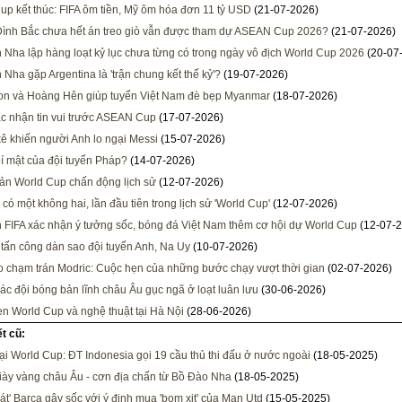
up kết thúc: FIFA ôm tiền, Mỹ ôm hóa đơn 11 tỷ USD
(21-07-2026)
Đình Bắc chưa hết án treo giò vẫn được tham dự ASEAN Cup 2026?
(21-07-2026)
 Nha lập hàng loạt kỷ lục chưa từng có trong ngày vô địch World Cup 2026
(20-07
 Nha gặp Argentina là 'trận chung kết thế kỷ'?
(19-07-2026)
n và Hoàng Hên giúp tuyển Việt Nam đè bẹp Myanmar
(18-07-2026)
c nhận tin vui trước ASEAN Cup
(17-07-2026)
ê khiến người Anh lo ngại Messi
(15-07-2026)
bí mật của đội tuyển Pháp?
(14-07-2026)
bản World Cup chấn động lịch sử
(12-07-2026)
có một không hai, lần đầu tiên trong lịch sử 'World Cup'
(12-07-2026)
h FIFA xác nhận ý tưởng sốc, bóng đá Việt Nam thêm cơ hội dự World Cup
(12-07-2
ạ tấn công dàn sao đội tuyển Anh, Na Uy
(10-07-2026)
 chạm trán Modric: Cuộc hẹn của những bước chạy vượt thời gian
(02-07-2026)
các đội bóng bản lĩnh châu Âu gục ngã ở loạt luân lưu
(30-06-2026)
n World Cup và nghệ thuật tại Hà Nội
(28-06-2026)
ết cũ:
ại World Cup: ĐT Indonesia gọi 19 cầu thủ thi đấu ở nước ngoài
(18-05-2025)
iày vàng châu Âu - cơn địa chấn từ Bồ Đào Nha
(18-05-2025)
sát' Barca gây sốc với ý định mua 'bom xịt' của Man Utd
(15-05-2025)