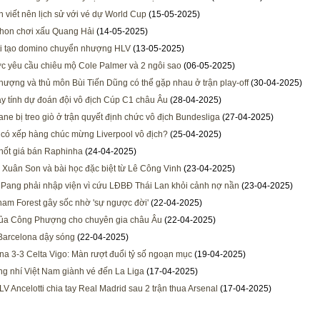
n viết nên lịch sử với vé dự World Cup
(15-05-2025)
hon chơi xấu Quang Hải
(14-05-2025)
ti tạo domino chuyển nhượng HLV
(13-05-2025)
 yêu cầu chiêu mộ Cole Palmer và 2 ngôi sao
(06-05-2025)
ượng và thủ môn Bùi Tiến Dũng có thể gặp nhau ở trận play-off
(30-04-2025)
y tính dự đoán đội vô địch Cúp C1 châu Âu
(28-04-2025)
ane bị treo giò ở trận quyết định chức vô địch Bundesliga
(27-04-2025)
 có xếp hàng chúc mừng Liverpool vô địch?
(25-04-2025)
hốt giá bán Raphinha
(24-04-2025)
Xuân Son và bài học đặc biệt từ Lê Công Vinh
(23-04-2025)
ang phải nhập viện vì cứu LĐBĐ Thái Lan khỏi cảnh nợ nần
(23-04-2025)
ham Forest gây sốc nhờ 'sự ngược đời'
(22-04-2025)
của Công Phượng cho chuyên gia châu Âu
(22-04-2025)
Barcelona dậy sóng
(22-04-2025)
na 3-3 Celta Vigo: Màn rượt đuổi tỷ số ngoạn mục
(19-04-2025)
ăng nhí Việt Nam giành vé đến La Liga
(17-04-2025)
LV Ancelotti chia tay Real Madrid sau 2 trận thua Arsenal
(17-04-2025)