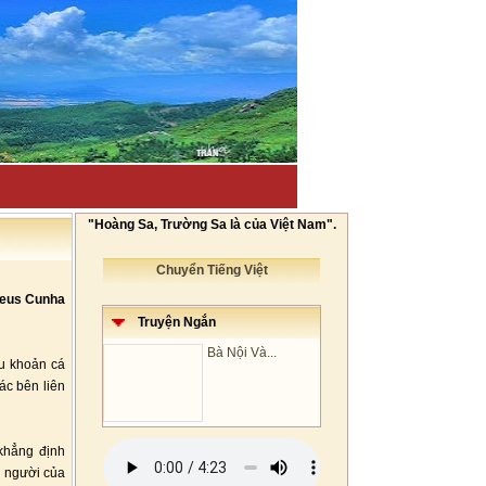
"Hoàng Sa, Trường Sa là của Việt Nam".
Chuyển Tiếng Việt
theus Cunha
Truyện Ngắn
Bà Nội Và...
ều khoản cá
ác bên liên
khẳng định
h người của