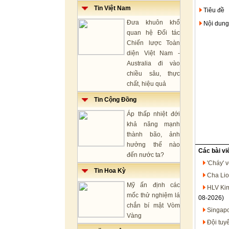
Tin Việt Nam
Tiêu đề
Đưa khuôn khổ
Nội dung
quan hệ Đối tác
Chiến lược Toàn
diện Việt Nam -
Australia đi vào
chiều sâu, thực
chất, hiệu quả
Tin Cộng Đồng
Áp thấp nhiệt đới
khả năng mạnh
thành bão, ảnh
hưởng thế nào
Các bài vi
đến nước ta?
'Cháy' 
Tin Hoa Kỳ
Cha Lio
Mỹ ấn định các
HLV Kim
mốc thử nghiệm lá
08-2026)
chắn bí mật Vòm
Singapo
Vàng
Đội tuy