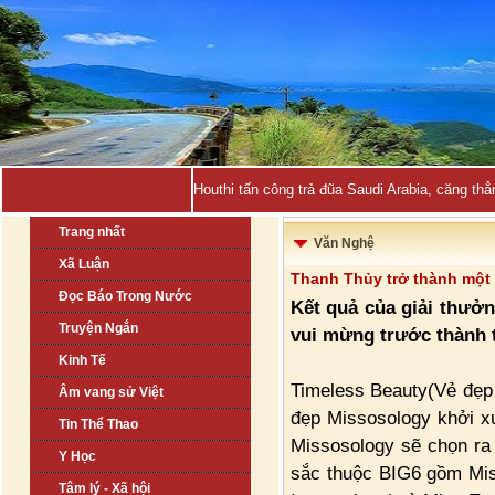
Houthi tấn công trả đũa Saudi Arabia, căng thẳ
Trang nhất
Văn Nghệ
Xã Luận
Thanh Thủy trở thành một 
Đọc Báo Trong Nước
Kết quả của giải thưởn
Truyện Ngắn
vui mừng trước thành 
Kinh Tế
Timeless Beauty(Vẻ đẹp 
Âm vang sử Việt
đẹp Missosology khởi x
Tin Thể Thao
Missosology sẽ chọn ra
Y Học
sắc thuộc BIG6 gồm Mis
Tâm lý - Xã hội