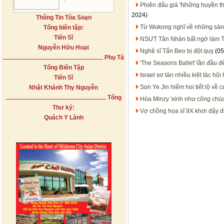
Phiên đấu giá 'Những huyền th
2024)
Thông Tin Tòa Soạn
Từ Wukong nghĩ về những sản p
Tổng biên tập:
Tiến Sĩ
NSƯT Tân Nhàn bất ngờ làm T
Nguyễn Hữu Hoạt
Nghệ sĩ Tấn Beo bị đột quỵ
(05
Phụ Tá
'The Seasons Ballet' lần đầu 
Tổng Biên Tập
Israel sơ tán nhiều kiệt tác hội
Tiến Sĩ
Son Ye Jin hiếm hoi tiết lộ về 
Nhật Khánh Thy Nguyễn
Tổng
Hòa Minzy 'xinh như công chúa'
Thư ký:
Vợ chồng họa sĩ 9X khơi dậy đ
Quách Y Lành