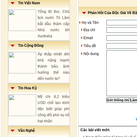
Tin Việt Nam
Tổng Bí thư, Chủ
Phản Hồi Của Độc Giả Về Bài
tịch nước Tô Lâm
Họ và Tên
bắt đầu thăm cấp
Nhà nước tới
Địa chỉ
Australia
Email
Tin Cộng Đồng
Tiêu đề
Nội dung
Áp thấp nhiệt đới
khả năng mạnh
thành bão, ảnh
hưởng thế nào
đến nước ta?
Tin Hoa Kỳ
Mỹ chi 8,2 triệu
USD chế tạo kính
đặc biệt giúp phi
công đối phó vụ nổ
hạt nhân
Các bài viết mới:
Văn Nghệ