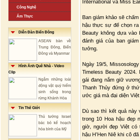
International và Miss Ear
Công Nghệ
Ẩm Thực
Ban giám khảo sẽ chấm đ
hậu thực sự để chọn ra 
Beauty không dựa vào b
Diễn Đàn Biển Đông
đánh giá của ban giám
ASEAN bàn về
Trung Đông, Biển
tưởng.
Đông và Myanmar
Ngày 19/5, Missosology
Hình Ảnh Quê Nhà - Video
Timeless Beauty 2024. 
Clip
gái đang nắm giữ vương
Ngắm những loài
động vật quý hiếm
Thanh Thủy đứng ở thứ 
sinh sống trong
ước giá mà đại diện Việ
rừng Khánh Hòa
Tin Thế Giới
Dù sao thì kết quả này 
Thủ tướng Israel
trong 10 Hoa hậu đẹp n
bác bỏ kế hoạch
giờ, người đẹp Việt có
hòa bình của Mỹ
hậu H’Hen Niê khi cô đã