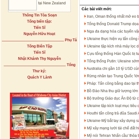
tại New Zealand
Các bài viết mới:
Thông Tin Tòa Soạn
Iran, Oman thống nhất mở eo 
Tổng biên tập:
Tổng thống Donald Trump dọa t
Tiến Sĩ
Nga đa dạng hóa các tuyến vận
Nguyễn Hữu Hoạt
Ukraine thực hiện vụ tấn công 
Phụ Tá
Tổng Biên Tập
Ukraine tập kích nhà máy lọc 
Tiến Sĩ
Cựu tổng thống Hàn Quốc bị t
Nhật Khánh Thy Nguyễn
Tổng thống Putin: Ukraine sớm
Tổng
Australia chi gần 10 tỷ USD c
Thư ký:
Rừng nhân tạo Trung Quốc 'lớn
Quách Y Lành
Pháp: Tấn công bằng dao tại t
Bồ Đào Nha thu giữ lượng lớn 
Bộ trưởng Giáo dục Ấn Độ từ c
Ukraine tập kích loạt mục tiêu
Houthi tấn công trả đũa Saudi 
Ukraine-Mỹ bắt tay xây dựng s
Mỹ xây mạng lưới tái chế đất h
Mỹ nói Tehran 'khẩn cầu' thỏa 