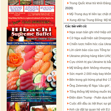
Trung Quốc khai trừ khỏi Đảng
2026)
Mỹ-Trung duy trì liên lạc chặt
Xung đột tại Trung Đông: Mỹ t
Các bài viết cũ:
Nga soạn bản ghi nhớ hiệp ướ
Cờ Nga xuất hiện sát Dneprope
Chiến lược hiểm hóc của Ukr
Lời cảnh báo của cựu Tổng tư 
Ukraine phóng hàng trăm UAV, N
Cựu chính trị gia Ukraine bị b
Mỹ khẳng định 'không nhượng b
Sức mạnh 2.000 máy bay không
Bên trong gói trừng phạt thứ 
Ông Zelensky tố Nga 'câu giờ'
Tổng thống Mỹ không muốn trừ
Điện đàm Trump - Putin dựa tr
Cuộc đối đầu ác liệt thực sự g
Anh cài đặt lại quan hệ với EU