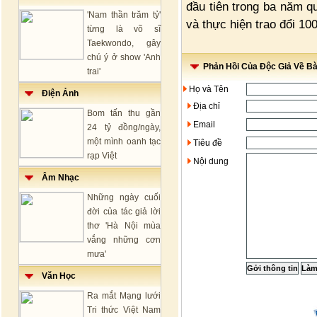
đầu tiên trong ba năm qu
'Nam thần trăm tỷ'
và thực hiện trao đổi 100
từng là võ sĩ
Taekwondo, gây
chú ý ở show 'Anh
Phản Hồi Của Độc Giả Về Bài
trai'
Họ và Tên
Điện Ảnh
Địa chỉ
Bom tấn thu gần
Email
24 tỷ đồng/ngày,
một mình oanh tạc
Tiêu đề
rạp Việt
Nội dung
Âm Nhạc
Những ngày cuối
đời của tác giả lời
thơ 'Hà Nội mùa
vắng những cơn
mưa'
Văn Học
Ra mắt Mạng lưới
Tri thức Việt Nam