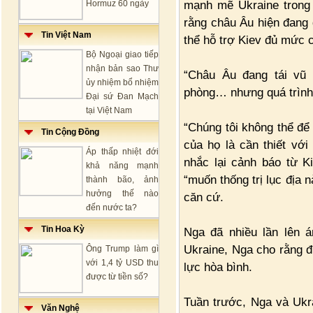
mạnh mẽ Ukraine trong 
Hormuz 60 ngày
rằng châu Âu hiện đang 
Tin Việt Nam
thể hỗ trợ Kiev đủ mức c
Bộ Ngoại giao tiếp
nhận bản sao Thư
“Châu Âu đang tái vũ 
ủy nhiệm bổ nhiệm
phòng… nhưng quá trình 
Đại sứ Đan Mạch
tại Việt Nam
“Chúng tôi không thể để
Tin Cộng Đồng
của họ là cần thiết với
Áp thấp nhiệt đới
nhắc lại cảnh báo từ K
khả năng mạnh
“muốn thống trị lục địa 
thành bão, ảnh
hưởng thế nào
căn cứ.
đến nước ta?
Tin Hoa Kỳ
Nga đã nhiều lần lên 
Ukraine, Nga cho rằng đ
Ông Trump làm gì
với 1,4 tỷ USD thu
lực hòa bình.
được từ tiền số?
Tuần trước, Nga và Ukr
Văn Nghệ