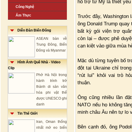
hỗ trợ từ Mỹ là thiết yế
Công Nghệ
Ẩm Thực
Trước đây, Washington là
ông Donald Trump quay 
bất kỳ gói viện trợ quâ
Diễn Đàn Biển Đông
còn lại – được phê duyệ
ASEAN bàn về
Trung Đông, Biển
cạn kiệt vào giữa mùa h
Đông và Myanmar
Mặc dù từng tuyên bố tr
Hình Ảnh Quê Nhà - Video
đột tại Ukraine chỉ tron
Clip
“rút lui” khỏi vai trò
Phở Hà Nội trong
hành trình trở
thuận.
thành di sản văn
hóa phi vật thể
Ông cũng nhiều lần đặ
được UNESCO ghi
NATO nếu họ không tăng 
danh
minh châu Âu nên tự lo 
Tin Thế Giới
Iran, Oman thống
Bên cạnh đó, ông Podol
nhất mở eo biển