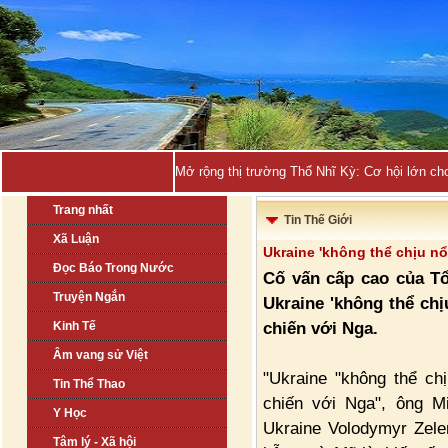
Mở rộng thị trường Thổ Nhĩ Kỳ: Cơ hội lớn ch
Trang nhất
Tin Thế Giới
Xã Luận
Ukraine 'không thể chịu nổ
Đọc Báo Trong Nước
Cố vấn cấp cao của Tổ
Truyện Ngắn
Ukraine 'không thể ch
chiến với Nga.
Kinh Tế
Âm vang sử Việt
"Ukraine "không thể ch
Tin Thể Thao
chiến với Nga", ông M
Y Học
Ukraine Volodymyr Zele
Tâm lý - Xã hội