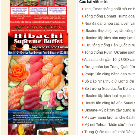
Các bài viết mới:
Iran, Oman thống nhất mở eo 
Tổng thống Donald Trump dọa t
Nga đa dạng hóa các tuyến vận
Ukraine thực hiện vụ tấn công 
Ukraine tập kích nhà máy lọc 
Cựu tổng thống Hàn Quốc bị t
Tổng thống Putin: Ukraine sớm
Australia chi gần 10 tỷ USD c
Rừng nhân tạo Trung Quốc 'lớn
Pháp: Tấn công bằng dao tại t
Bồ Đào Nha thu giữ lượng lớn 
Bộ trưởng Giáo dục Ấn Độ từ c
Ukraine tập kích loạt mục tiêu
Houthi tấn công trả đũa Saudi 
Ukraine-Mỹ bắt tay xây dựng s
Mỹ xây mạng lưới tái chế đất h
Mỹ nói Tehran 'khẩn cầu' thỏa 
Trung Quốc khai trừ khỏi Đảng