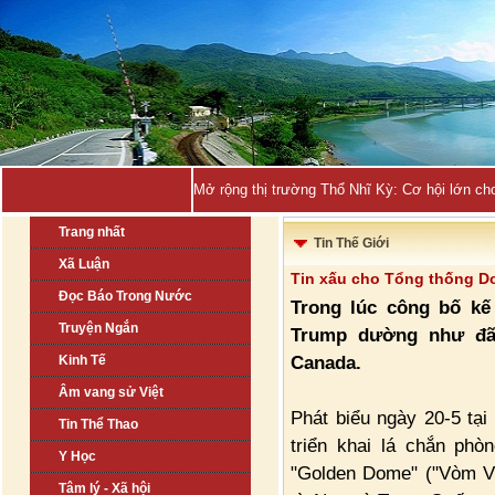
Mở rộng thị trường Thổ Nhĩ Kỳ: Cơ hội lớn ch
Trang nhất
Tin Thế Giới
Xã Luận
Tin xấu cho Tổng thống D
Đọc Báo Trong Nước
Trong lúc công bố kế
Truyện Ngắn
Trump dường như đã 
Canada.
Kinh Tế
Âm vang sử Việt
Phát biểu ngày 20-5 tạ
Tin Thể Thao
triển khai lá chắn phò
Y Học
"Golden Dome" ("Vòm V
Tâm lý - Xã hội