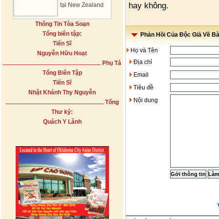
hay không.
tại New Zealand
Thông Tin Tòa Soạn
Tổng biên tập:
Phản Hồi Của Độc Giả Về Bài
Tiến Sĩ
Họ và Tên
Nguyễn Hữu Hoạt
Địa chỉ
Phụ Tá
Tổng Biên Tập
Email
Tiến Sĩ
Tiêu đề
Nhật Khánh Thy Nguyễn
Nội dung
Tổng
Thư ký:
Quách Y Lành