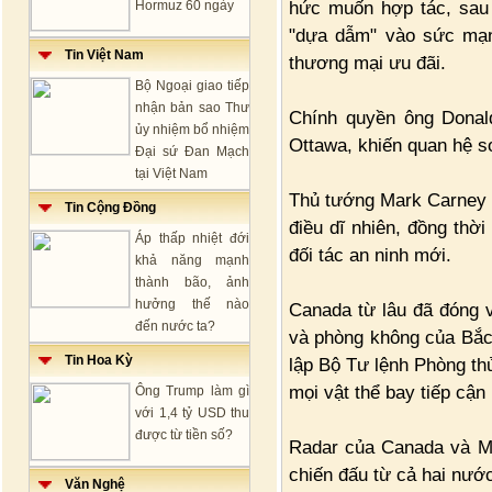
hức muốn hợp tác, sau 
Hormuz 60 ngày
"dựa dẫm" vào sức mạn
Tin Việt Nam
thương mại ưu đãi.
Bộ Ngoại giao tiếp
nhận bản sao Thư
Chính quyền ông Donal
ủy nhiệm bổ nhiệm
Ottawa, khiến quan hệ s
Đại sứ Đan Mạch
tại Việt Nam
Thủ tướng Mark Carney 
Tin Cộng Đồng
điều dĩ nhiên, đồng thờ
Áp thấp nhiệt đới
đối tác an ninh mới.
khả năng mạnh
thành bão, ảnh
hưởng thế nào
Canada từ lâu đã đóng v
đến nước ta?
và phòng không của Bắc
Tin Hoa Kỳ
lập Bộ Tư lệnh Phòng t
mọi vật thể bay tiếp cận
Ông Trump làm gì
với 1,4 tỷ USD thu
được từ tiền số?
Radar của Canada và Mỹ
chiến đấu từ cả hai nướ
Văn Nghệ