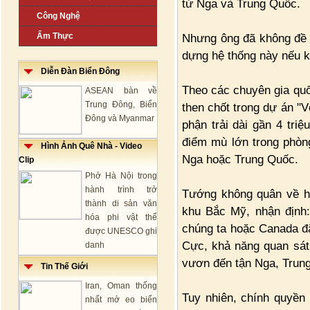
từ Nga và Trung Quốc.
Công Nghệ
Ẩm Thực
Nhưng ông đã không đề 
dựng hệ thống này nếu k
Diễn Đàn Biển Đông
Theo các chuyên gia qu
ASEAN bàn về
Trung Đông, Biển
then chốt trong dự án 
Đông và Myanmar
phận trải dài gần 4 tr
điểm mù lớn trong phòn
Hình Ảnh Quê Nhà - Video
Nga hoặc Trung Quốc.
Clip
Phở Hà Nội trong
hành trình trở
Tướng không quân về h
thành di sản văn
khu Bắc Mỹ, nhận định:
hóa phi vật thể
chúng ta hoặc Canada đặ
được UNESCO ghi
Cực, khả năng quan sá
danh
vươn đến tận Nga, Trun
Tin Thế Giới
Iran, Oman thống
Tuy nhiên, chính quyề
nhất mở eo biển