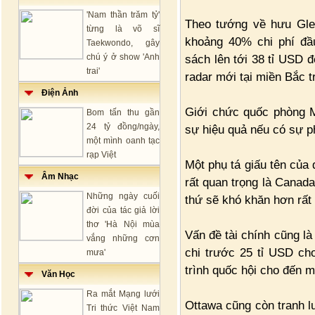
'Nam thần trăm tỷ'
Theo tướng về hưu Gle
từng là võ sĩ
khoảng 40% chi phí đ
Taekwondo, gây
chú ý ở show 'Anh
sách lên tới 38 tỉ USD 
trai'
radar mới tại miền Bắc t
Điện Ảnh
Giới chức quốc phòng 
Bom tấn thu gần
24 tỷ đồng/ngày,
sự hiệu quả nếu có sự p
một mình oanh tạc
rạp Việt
Một phụ tá giấu tên của
Âm Nhạc
rất quan trọng là Canad
Những ngày cuối
thứ sẽ khó khăn hơn rất 
đời của tác giả lời
thơ 'Hà Nội mùa
Vấn đề tài chính cũng l
vắng những cơn
chi trước 25 tỉ USD c
mưa'
trình quốc hội cho đến m
Văn Học
Ra mắt Mạng lưới
Ottawa cũng còn tranh l
Tri thức Việt Nam