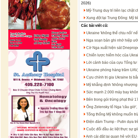
2026)
Mỹ-Trung duy trì liên lạc chặt
Xung đột tại Trung Đông: Mỹ t
Các bài viết cũ:
Ukraine 'không thể chịu nổi' nế
Nga soạn bản ghi nhớ hiệp ướ
Cờ Nga xuất hiện sát Dneprope
Chiến lược hiểm hóc của Ukr
Lời cảnh báo của cựu Tổng tư 
Ukraine phóng hàng trăm UAV, N
Cựu chính trị gia Ukraine bị b
Mỹ khẳng định 'không nhượng b
Sức mạnh 2.000 máy bay không
Bên trong gói trừng phạt thứ 
Ông Zelensky tố Nga 'câu giờ'
Tổng thống Mỹ không muốn trừ
Điện đàm Trump - Putin dựa tr
Cuộc đối đầu ác liệt thực sự g
Anh cài đặt lại quan hệ với EU