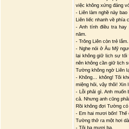
việc không xứng đáng vớ
- Liên làm nghề này bao 
Liên liếc nhanh về phía ch
- Anh tính điều tra ha
năm.
- Trông Liên còn trẻ lắm
- Nghe nói ở Âu Mỹ ngườ
lại không giữ lịch sự tố
nên không cần giữ lịch 
Tường không ngờ Liên lạ
- Không… không! Tôi khôn
miệng hỏi, vậy thôi! Xin l
- Lỗi phải gì. Anh muốn 
cả. Nhưng anh cũng phải
Rồi không đợi Tường có 
- Em hai mươi bốn! Thế
Tường thở ra một hơi dà
- Tôi ba mươi ba.