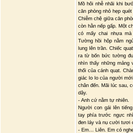
Mồ hôi nhễ nhãi khi bư
căn phòng nhỏ hẹp quét 
Chiễm chệ giữa căn phòn
còn hằn nếp gấp. Một ch
có mấy chai nhựa mà
Tường hồi hộp nằm ngửa
lung lên trần. Chiếc quạ
ra từ bốn bức tường đ
nhìn thấy những mảng v
thổi của cánh quạt. Chà
giác lo lo của người mớ
chân đến. Mãi lúc sau, 
dậy.
- Anh cứ nằm tự nhiên.
Người con gái lên tiế
tay phía trước ngực n
đen láy và nụ cười tươi 
- Em… Liên. Em có nghe 