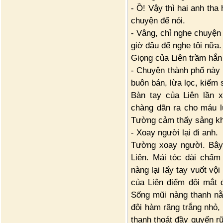
- Ồ! Vậy thì hai anh th
chuyện để nói.
- Vâng, chỉ nghe chuyện 
giờ đâu để nghe tôi nữa.
Giọng của Liên trầm hẳn
- Chuyện thành phố này 
buôn bán, lừa lọc, kiếm
Bàn tay của Liên lần x
chàng dãn ra cho máu l
Tường cảm thấy sảng kho
- Xoay người lại đi anh.
Tường xoay người. Bây
Liên. Mái tóc dài chấm
nàng lại lấy tay vuốt vộ
của Liên điểm đôi mắt 
Sống mũi nàng thanh nằ
đôi hàm răng trắng nhỏ,
thanh thoát đầy quyến r