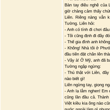
Bàn tay điệu nghệ của 
giờ chàng cảm thấy chú
Liên. Riêng nàng vẫn k
Tường. Liên hỏi:
- Anh có tính đi chơi đâ
- Tôi cũng định đi đây đ
- Thế gia đình anh khôn
- Không! Nhà tôi ở Phước
đầu tiên đặt chân lên th
- Vậy à! Ở Mỹ, anh đã b
Tường ngập ngừng:
- Thú thật với Liên, đây
nào biết gì!
Liên ngừng tay, giọng ng
- Anh lạ lắm nghen! Em c
cũng lần đầu cả. Thành
Việt kiều kia ông nào cũ
nước ngoài làm gì nhưng