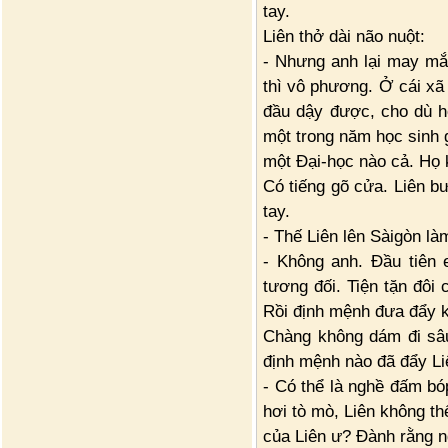
tay.
Liên thở dài não nuột:
- Nhưng anh lại may mắ
thì vô phương. Ở cái xã 
đầu dậy được, cho dù họ
một trong năm học sinh g
một Đại-học nào cả. Họ k
Có tiếng gõ cửa. Liên bư
tay.
- Thế Liên lên Sàigòn là
- Không anh. Đầu tiê
tương đối. Tiện tặn đôi 
Rồi định mệnh đưa đẩy 
Chàng không dám đi sâu
định mệnh nào đã đẩy Li
- Có thể là nghề đấm bó
hơi tò mò, Liên không t
của Liên ư? Đành rằng n