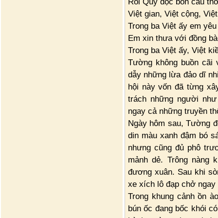
Rồi Quỳ đọc bốn câu thơ 
Việt gian, Việt cộng, Việt
Trong ba Việt ấy em yêu
Em xin thưa với đồng bà
Trong ba Việt ấy, Việt k
Tường không buồn cãi 
dẫy những lừa đảo dĩ nhi
hội này vốn đã từng xâ
trách những người như 
ngay cả những truyền thố
Ngày hôm sau, Tường đế
din màu xanh đậm bó sá
nhưng cũng đủ phô trươ
mảnh dẻ. Trông nàng k
đương xuân. Sau khi sòn
xe xích lô đạp chở ngay
Trong khung cảnh ồn à
bún ốc đang bốc khói có