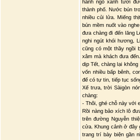
hành ngò xanh tươi đư
thành phố. Nước bún tr
nhiều củi lửa. Miếng th
bún mềm nuốt vào nghe 
đưa chàng đi đến lăng L
nghi ngút khói hương, L
cũng có một thầy ngồi b
xâm mà khách đưa đến. 
dịp Tết, chàng lại khôn
vốn nhiều bấp bênh, co
để có tự tin, tiếp tục sốn
Xế trưa, trời Sàigòn nó
chàng:
- Thôi, ghé chỗ này với
Rồi nàng bảo xích lô đư
trên đường Nguyễn thi
cửa. Khung cảnh ở đây 
trang trí bày biện gần 