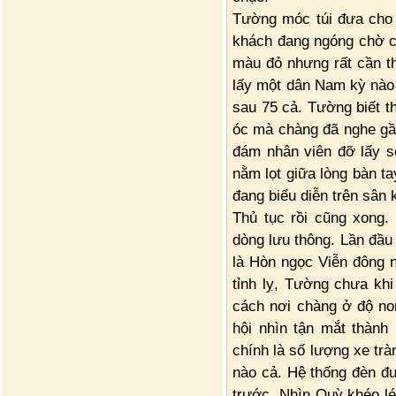
Tường móc túi đưa cho
khách đang ngóng chờ co
màu đỏ nhưng rất cần th
lấy một dân Nam kỳ nào 
sau 75 cả. Tường biết th
óc mà chàng đã nghe gầ
đám nhân viên đỡ lấy s
nằm lọt giữa lòng bàn t
đang biểu diễn trên sân 
Thủ tục rồi cũng xong.
dòng lưu thông. Lần đầu
là Hòn ngọc Viễn đông n
tỉnh lỵ, Tường chưa khi
cách nơi chàng ở độ no
hội nhìn tận mắt thành
chính là số lượng xe trà
nào cả. Hệ thống đèn đư
trước. Nhìn Quỳ khéo lé