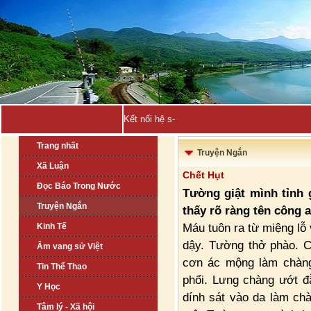
Kết nối hệ sinh thái khởi nghiệp Việt N_
Trang nhất
Truyện Ngắn
Xã Luận
Chết Hụt
Đọc Báo Trong Nước
Tường giật mình tỉnh 
Truyện Ngắn
thấy rõ ràng tên công 
Máu tuôn ra từ miệng lỗ
Kinh Tế
dậy. Tường thở phào. C
Âm vang sử Việt
cơn ác mộng làm chàng
Tin Thể Thao
phổi. Lưng chàng ướt đ
Y Học
dính sát vào da làm ch
Tâm lý - Xã hội