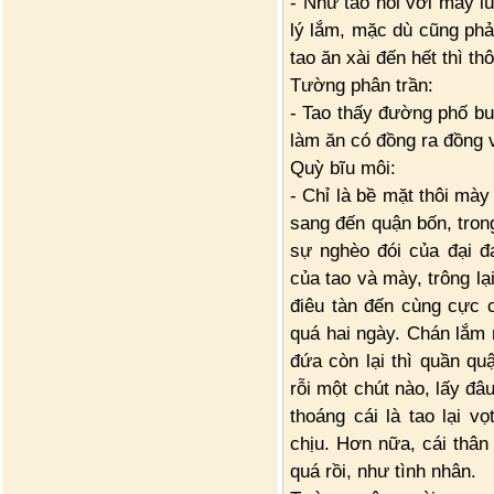
- Như tao nói với mày lú
lý lắm, mặc dù cũng phả
tao ăn xài đến hết thì th
Tường phân trần:
- Tao thấy đường phố b
làm ăn có đồng ra đồng 
Quỳ bĩu môi:
- Chỉ là bề mặt thôi mà
sang đến quận bốn, tron
sự nghèo đói của đại đ
của tao và mày, trông lạ
điêu tàn đến cùng cực 
quá hai ngày. Chán lắm
đứa còn lại thì quần qu
rỗi một chút nào, lấy đâu
thoáng cái là tao lại v
chịu. Hơn nữa, cái thân
quá rồi, như tình nhân.