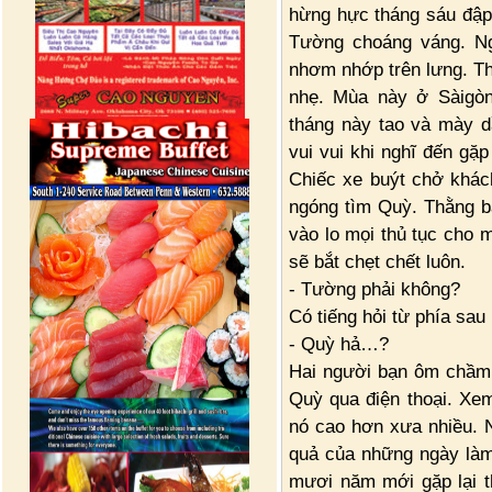
hừng hực tháng sáu đập
Tường choáng váng. Ng
nhơm nhớp trên lưng. T
nhẹ. Mùa này ở Sàigò
tháng này tao và mày 
vui vui khi nghĩ đến gặ
Chiếc xe buýt chở khách
ngóng tìm Quỳ. Thằng b
vào lo mọi thủ tục cho
sẽ bắt chẹt chết luôn.
- Tường phải không?
Có tiếng hỏi từ phía sau
- Quỳ hả…?
Hai người bạn ôm chầm 
Quỳ qua điện thoại. Xe
nó cao hơn xưa nhiều. 
quả của những ngày làm 
mươi năm mới gặp lại t