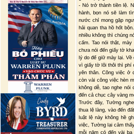
- Nó trở thành tiền lệ.
hành, bọn nó sẽ làm tình
nước chỉ mong gặp ngườ
hải quan tha hồ hốt bộn.
nhiều không thì chúng n
cấm. Tao nói thật, mày
chưa nói đến giấy tờ kha
lý do để giữ mày lại. Về
vì giấy tờ lôi thôi thì p
yên thân. Công việc ở 
còn vài công việc hèn 
không dễ, tao nghe nói 
đến cả chục cây vàng m
Trước đây, Tường nghe
thua lệ làng, vào đến đấ
luật lệ này không hề gh
việc, Tường lại cảm thấy
mỗi năm có đến vài ba 