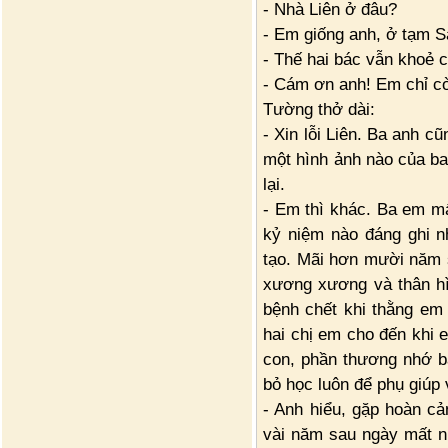
- Nhà Liên ở đâu?
- Em giống anh, ở tạm S
- Thế hai bác vẫn khoẻ 
- Cám ơn anh! Em chỉ cò
Tường thở dài:
- Xin lỗi Liên. Ba anh c
một hình ảnh nào của ba
lại.
- Em thì khác. Ba em m
kỷ niệm nào đáng ghi n
tạo. Mãi hơn mười năm 
xương xương và thân hì
bệnh chết khi thằng em 
hai chị em cho đến khi 
con, phần thương nhớ 
bỏ học luôn để phụ giúp
- Anh hiểu, gặp hoàn cả
vài năm sau ngày mất n