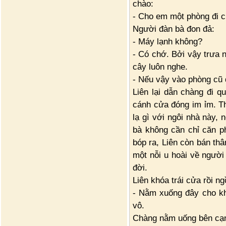
chào:
- Cho em một phòng đi c
Người đàn bà đon đả:
- Máy lạnh không?
- Có chớ. Bởi vậy trưa n
cây luôn nghe.
- Nếu vậy vào phòng cũ 
Liên lại dẫn chàng đi q
cánh cửa đóng im ỉm. Th
lạ gì với ngôi nhà này, 
bà không cần chỉ căn p
bóp ra, Liên còn bán th
một nỗi u hoài về người
đời.
Liên khóa trái cửa rồi n
- Nằm xuống đây cho kh
vô.
Chàng nằm uống bên cạn