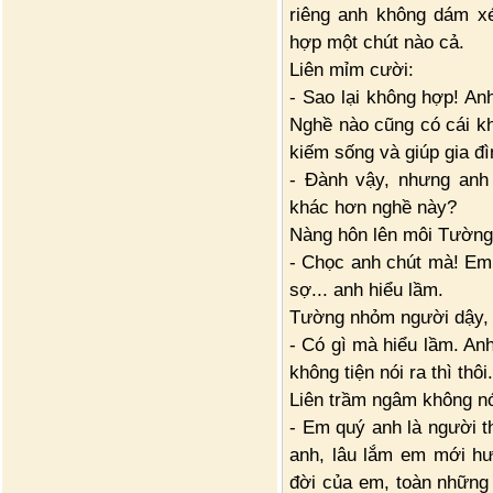
riêng anh không dám x
hợp một chút nào cả.
Liên mỉm cười:
- Sao lại không hợp! A
Nghề nào cũng có cái kh
kiếm sống và giúp gia đì
- Đành vậy, nhưng anh 
khác hơn nghề này?
Nàng hôn lên môi Tường
- Chọc anh chút mà! Em 
sợ... anh hiểu lầm.
Tường nhỏm người dậy, c
- Có gì mà hiểu lầm. An
không tiện nói ra thì thôi.
Liên trầm ngâm không nói
- Em quý anh là người t
anh, lâu lắm em mới hư
đời của em, toàn những