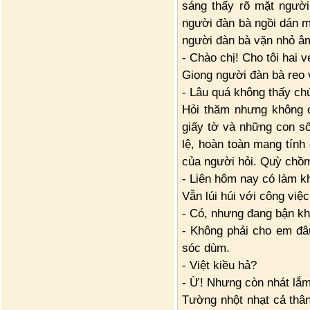
sáng thấy rõ mặt ngườ
người đàn bà ngồi dán m
người đàn bà vặn nhỏ âm
- Chào chị! Cho tôi hai v
Giọng người đàn bà reo 
- Lâu quá không thấy ch
Hỏi thăm nhưng không c
giấy tờ và những con s
lệ, hoàn toàn mang tính
của người hỏi. Quỳ chồm
- Liên hôm nay có làm k
Vẫn lúi húi với công việ
- Có, nhưng đang bận khá
- Không phải cho em đâ
sóc dùm.
- Việt kiều hả?
- Ừ! Nhưng còn nhát lắm
Tường nhột nhạt cả thân