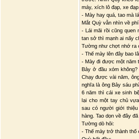
máy, xích lô đạp, xe đạ
- Mày hay quá, tao mà lá
Mắt Quỳ vẫn nhìn về phí
- Lái mãi rồi cũng quen 
tan sở thì mạnh ai nấy c
Tường như chợt nhớ ra c
- Thế mày lên đây bao lâ
- Mày đi được một năm t
Bảy ở đầu xóm không? 
Chạy được vài năm, ông g
nghĩa là ông Bảy sáu ph
6 năm thì cái xe sinh b
lại cho một tay chủ vựa
sau có người giới thiệ
hàng. Tao dọn về đây đã
Tường dò hỏi:
- Thế mày trở thành thổ 