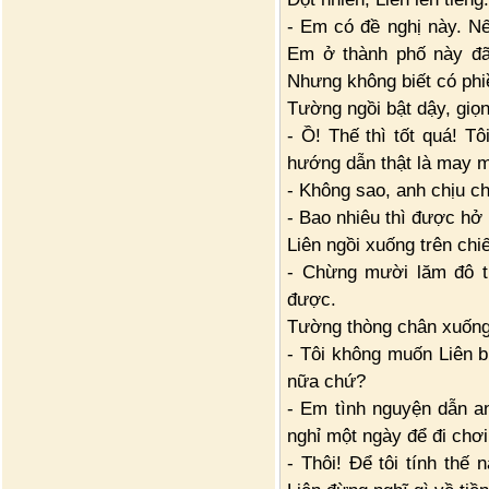
- Em có đề nghị này. N
Em ở thành phố này đã
Nhưng không biết có phi
Tường ngồi bật dậy, giọn
- Ồ! Thế thì tốt quá! T
hướng dẫn thật là may m
- Không sao, anh chịu ch
- Bao nhiêu thì được hở
Liên ngồi xuống trên chi
- Chừng mười lăm đô t
được.
Tường thòng chân xuống 
- Tôi không muốn Liên bị
nữa chứ?
- Em tình nguyện dẫn 
nghỉ một ngày để đi chơi
- Thôi! Để tôi tính thế n