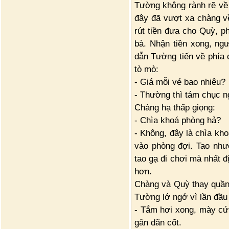
Tường không rành rẽ về
đây đã vượt xa chàng v
rút tiền đưa cho Quỳ, p
bà. Nhận tiền xong, ng
dẫn Tường tiến về phía
tò mò:
- Giá mỗi vé bao nhiêu?
- Thường thì tám chục n
Chàng hạ thấp giọng:
- Chìa khoá phòng hả?
- Không, đây là chìa kho
vào phòng đợi. Tao như
tao gạ đi chơi mà nhất đ
hơn.
Chàng và Quỳ thay quần 
Tường lớ ngớ vì lần đầu 
- Tắm hơi xong, mày cứ
gân dãn cốt.