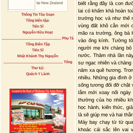
biết rằng đây là con đư
tại New Zealand
lai có khấm khá hoàn to
Thông Tin Tòa Soạn
trường học và như thế n
Tổng biên tập:
vùng đất khô cằn mới 
Tiến Sĩ
mão ra trường, ông bà 
Nguyễn Hữu Hoạt
Phụ Tá
vào ống kính. Tường tỏ
Tổng Biên Tập
người mẹ khi chàng bỏ
Tiến Sĩ
nước. Thăm nhà lần nà
Nhật Khánh Thy Nguyễn
sự ngạc nhiên và chàng
Tổng
Thư ký:
năm xa quê hương. Tron
Quách Y Lành
nhiều. Những gia đình ở
sống tương đối đỡ chật 
lắm mới xoay nổi ngày
thường của họ nhiều kh
học hành, kiến thức, gi
là sẽ giúp mẹ và hai th
Máy bay chạy từ từ qua
khoác cái sắc lên vai 