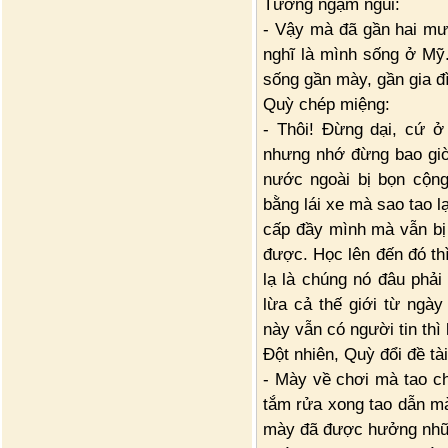
Tường ngậm ngùi:
- Vậy mà đã gần hai mươ
nghĩ là mình sống ở Mỹ. 
sống gần mày, gần gia đ
Quỳ chép miệng:
- Thôi! Đừng dại, cứ 
nhưng nhớ đừng bao giờ 
nước ngoài bị bọn cộng
bằng lái xe mà sao tao l
cấp đầy mình mà vẫn bị 
được. Học lên đến đó th
lạ là chúng nó đâu phải
lừa cả thế giới từ ngà
này vẫn có người tin thì 
Đột nhiên, Quỳ đổi đề tài
- Mày về chơi mà tao ch
tắm rửa xong tao dẫn m
mày đã được hưởng những