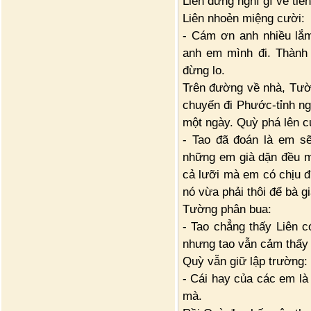
Liên đừng nghĩ gì về ti
Liên nhoẻn miệng cười:
- Cám ơn anh nhiều lắ
anh em mình đi. Thành 
đừng lo.
Trên đường về nhà, Tườn
chuyến đi Phước-tỉnh ng
một ngày. Quỳ phá lên c
- Tao đã đoán là em s
những em già dặn đều m
cả lưỡi mà em có chịu đ
nó vừa phải thôi để bà 
Tường phân bua:
- Tao chẳng thấy Liên c
nhưng tao vẫn cảm thấy 
Quỳ vẫn giữ lập trường:
- Cái hay của các em là
mà.