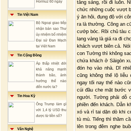
tảng sáng, rồi đi luôn. 
Hormuz 60 ngày
chức những cuộc vượt bi
Tin Việt Nam
ý ăn hôi, đụng độ với c
Bộ Ngoại giao tiếp
ra là thường. Công an c
nhận bản sao Thư
cướp bóc. Rồi chủ tàu c
ủy nhiệm bổ nhiệm
lạng vàng là giá ra đi c
Đại sứ Đan Mạch
khách vượt biên cả. Nói 
tại Việt Nam
con Tường thì không sao
Tin Cộng Đồng
chứa khách ở Sàigòn xuố
Áp thấp nhiệt đới
đón họ vào nhà. Dĩ nhi
khả năng mạnh
cũng không thể lộ liễu
thành bão, ảnh
hưởng thế nào
ngay tối nay thế nào cũ
đến nước ta?
cúi đầu che mặt bước v
Tin Hoa Kỳ
người. Tường phải dỗ d
phiền đến khách. Dẫn k
Ông Trump làm gì
với 1,4 tỷ USD thu
xó và rỉ tai dặn dò khi c
được từ tiền số?
tù mù. Tiếng thì thầm cầ
lên trong đêm nghe buồ
Văn Nghệ