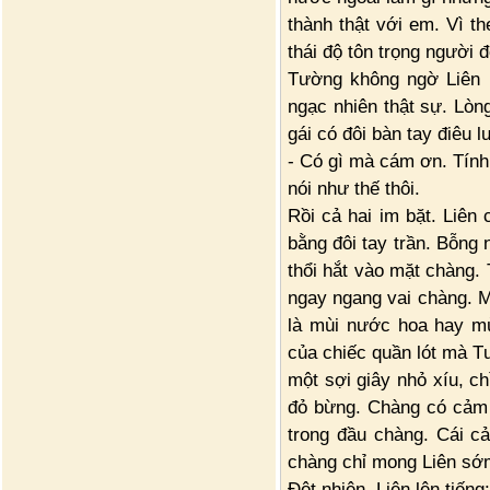
thành thật với em. Vì th
thái độ tôn trọng người đ
Tường không ngờ Liên l
ngạc nhiên thật sự. Lòn
gái có đôi bàn tay điêu l
- Có gì mà cám ơn. Tính
nói như thế thôi.
Rồi cả hai im bặt. Liên
bằng đôi tay trần. Bỗng 
thổi hắt vào mặt chàng.
ngay ngang vai chàng. M
là mùi nước hoa hay mù
của chiếc quần lót mà 
một sợi giây nhỏ xíu, c
đỏ bừng. Chàng có cảm 
trong đầu chàng. Cái c
chàng chỉ mong Liên sớ
Đột nhiên, Liên lên tiếng: