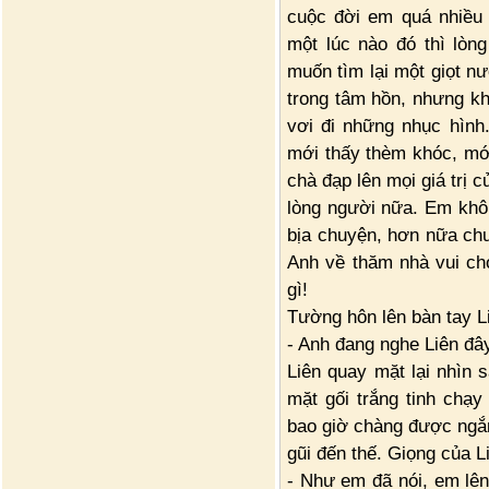
cuộc đời em quá nhiều 
một lúc nào đó thì lòn
muốn tìm lại một giọt n
trong tâm hồn, nhưng kh
vơi đi những nhục hình
mới thấy thèm khóc, mớ
chà đạp lên mọi giá trị
lòng người nữa. Em khô
bịa chuyện, hơn nữa ch
Anh về thăm nhà vui ch
gì!
Tường hôn lên bàn tay L
- Anh đang nghe Liên đâ
Liên quay mặt lại nhìn 
mặt gối trắng tinh chạy
bao giờ chàng được ngắm
gũi đến thế. Giọng của L
- Như em đã nói, em lên