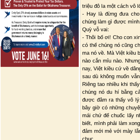
triệu đô la một cách vô 
- Hay là đừng đưa cho 
chúng làm gì được mình
Quỳ vỗ vai:
- Thôi bố ơi! Cho con xi
có thể chúng nó cũng ch
ma nó về. Mà Việt kiều 
nào cắn mỉu nào. Nhưng
nay, Việt kiều cứ về dâ
sau dù không muốn vẫn p
Riêng tao nhiều khi thấ
chúng nó du hí bằng cả
được đâm ra thấy vô lý
bây giờ có những chuyện
mái chứ để chuốc lấy 
biết, mình phải làm xon
đảm mới mẻ với mày lắm
chục.