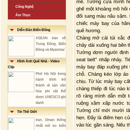
mê. Tường cựa mình hơi
Công Nghệ
ghế một khoảng mồ hôi 
Ẩm Thực
đổi sang màu nâu sậm. 
chiếc máy bay của hãn
quê hương.
Diễn Đàn Biển Đông
Chàng mở cái túi xắc để
ASEAN bàn về
Trung Đông, Biển
chảy dài xuống hai bên 
Đông và Myanmar
Tường dợm người định đ
seat belt” nhấp nháy. T
Hình Ảnh Quê Nhà - Video
máy bay đáp xuống phi 
Clip
chỗ. Chàng kéo lớp áo 
Phở Hà Nội trong
hành trình trở
chịu. Từ lúc máy bay cấ
thành di sản văn
chàng thiếp đi lúc nào 
hóa phi vật thể
rõ ràng mình dẫn một t
được UNESCO ghi
ruộng xâm xấp nước to
danh
Tường chỉ mới mười lă
Tin Thế Giới
hẹn. Đây là điểm hẹn củ
Iran, Oman thống
vào lúc gần sáng. Nếu th
nhất mở eo biển