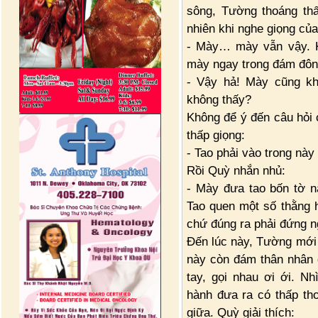
sông, Tường thoáng th
nhiên khi nghe giọng củ
- Mày… mày vẫn vậy. K
mày ngay trong đám đôn
- Vậy hả! Mày cũng k
không thấy?
Không để ý đến câu hỏi 
thấp giọng:
- Tao phải vào trong này
Rồi Quỳ nhắn nhủ:
- Mày đưa tao bốn tờ n
Tao quen một số thằng 
chứ đúng ra phải đứng n
Đến lúc này, Tường mới 
này còn đám thân nhân 
tay, gọi nhau ơi ới. N
hành đưa ra có thấp th
giữa. Quỳ giải thích: