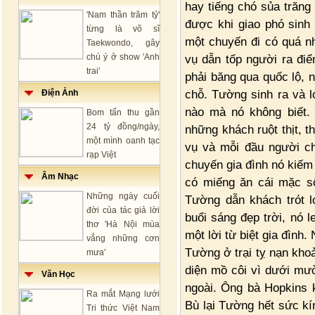
hay tiếng chó sủa trăng
'Nam thần trăm tỷ'
được khi giao phó sinh
từng là võ sĩ
một chuyến đi có quá n
Taekwondo, gây
chú ý ở show 'Anh
vụ dẫn tốp người ra đi
trai'
phải băng qua quốc lộ, 
chỗ. Tường sinh ra và 
Điện Ảnh
nào mà nó không biết. 
Bom tấn thu gần
24 tỷ đồng/ngày,
những khách ruột thịt, 
một mình oanh tạc
vụ và mỗi đầu người c
rạp Việt
chuyến gia đình nó kiếm
Âm Nhạc
có miếng ăn cái mặc s
Những ngày cuối
Tường dẫn khách trót 
đời của tác giả lời
buổi sáng đẹp trời, nó l
thơ 'Hà Nội mùa
một lời từ biệt gia đình
vắng những cơn
Tường ở trại tỵ nạn kho
mưa'
diện mồ côi vì dưới mườ
Văn Học
ngoài. Ông bà Hopkins 
Ra mắt Mạng lưới
Bù lại Tường hết sức kí
Tri thức Việt Nam