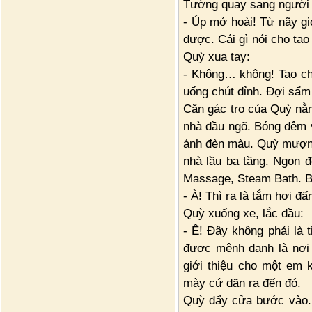
Tường quay sang người 
- Úp mở hoài! Từ nãy gi
được. Cái gì nói cho tao
Quỳ xua tay:
- Không… không! Tao chở
uống chút đỉnh. Đợi sẩm 
Căn gác trọ của Quỳ nằm
nhà đầu ngõ. Bóng đêm 
ánh đèn màu. Quỳ mượn
nhà lầu ba tầng. Ngọn 
Massage, Steam Bath. B
- À! Thì ra là tắm hơi đ
Quỳ xuống xe, lắc đầu:
- Ê! Đây không phải là
được mệnh danh là nơi t
giới thiệu cho một em
mày cứ dãn ra đến đó.
Quỳ đẩy cửa bước vào. 