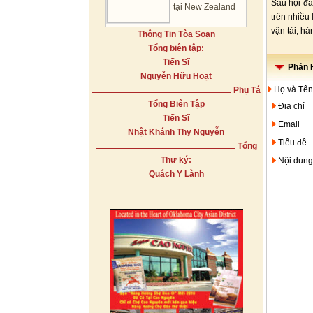
Sau hội đà
tại New Zealand
trên nhiều
vận tải, h
Thông Tin Tòa Soạn
Tổng biên tập:
Tiến Sĩ
Phản H
Nguyễn Hữu Hoạt
Họ và Tên
Phụ Tá
Tổng Biên Tập
Địa chỉ
Tiến Sĩ
Email
Nhật Khánh Thy Nguyễn
Tiêu đề
Tổng
Thư ký:
Nội dung
Quách Y Lành