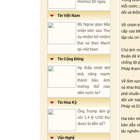
Trong khôn
Hormuz 60 ngày
mỗi nước; 
đổi và thố
Tin Việt Nam
Bộ Ngoại giao tiếp
Về chính tr
nhận bản sao Thư
cấp cao tr
ủy nhiệm bổ nhiệm
lập các cơ 
Đại sứ Đan Mạch
tại Việt Nam
Chủ tịch n
thuận đã k
Tin Cộng Đồng
chống tội 
Áp thấp nhiệt đới
Pháp tham 
khả năng mạnh
thành bão, ảnh
Về lĩnh vực
hưởng thế nào
và khai th
đến nước ta?
phê chuẩn 
đối với hà
Tin Hoa Kỳ
Pháp và E
Ông Trump làm gì
với 1,4 tỷ USD thu
Hai bên nhấ
được từ tiền số?
bán dẫn và
tác nghiên
Văn Nghệ