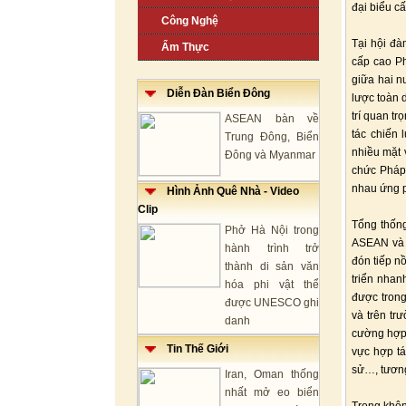
đại biểu c
Công Nghệ
Tại hội đ
Ẩm Thực
cấp cao P
giữa hai n
Diễn Đàn Biển Đông
lược toàn 
trí quan t
ASEAN bàn về
tác chiến 
Trung Đông, Biển
nhiều mặt 
Đông và Myanmar
chức Pháp
nhau ứng p
Hình Ảnh Quê Nhà - Video
Clip
Tổng thống
Phở Hà Nội trong
ASEAN và 
hành trình trở
đón tiếp n
thành di sản văn
triển nhan
hóa phi vật thể
được trong
được UNESCO ghi
và trên tr
danh
cường hợp t
Tin Thế Giới
vực hợp tá
sử…, tương
Iran, Oman thống
nhất mở eo biển