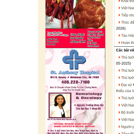
Khai tr
Việt N
Tiếp nh
Thúc đẩ
2026)
Tàu Hải
Hoàn th
Các bài vi
Thủ tướ
05-2025)
Thủ tướ
Thủ tướ
Đại sứ 
thiếu của 
Thủ tướ
Việt Na
Bộ trưở
Việt Na
Người p