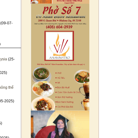
(09-07-
)
ysia
(25-
025)
hông thể
05-2025)
5)