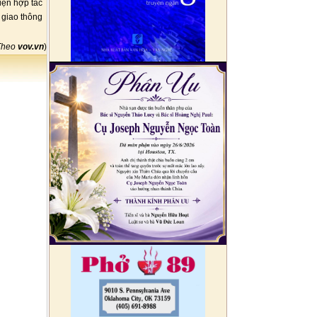
iện hợp tác
 giao thông
Theo
vov.vn
)