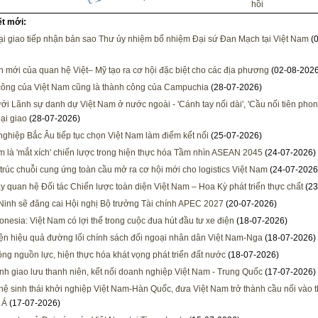
hồi
ết mới:
i giao tiếp nhận bản sao Thư ủy nhiệm bổ nhiệm Đại sứ Đan Mạch tại Việt Nam
(0
h mới của quan hệ Việt– Mỹ tạo ra cơ hội đặc biệt cho các địa phương
(02-08-2026
ông của Việt Nam cũng là thành công của Campuchia
(28-07-2026)
ới Lãnh sự danh dự Việt Nam ở nước ngoài - 'Cánh tay nối dài', 'Cầu nối tiên phon
ại giao
(28-07-2026)
ghiệp Bắc Âu tiếp tục chọn Việt Nam làm điểm kết nối
(25-07-2026)
m là 'mắt xích' chiến lược trong hiện thực hóa Tầm nhìn ASEAN 2045
(24-07-2026)
 trúc chuỗi cung ứng toàn cầu mở ra cơ hội mới cho logistics Việt Nam
(24-07-2026
y quan hệ Đối tác Chiến lược toàn diện Việt Nam – Hoa Kỳ phát triển thực chất
(23
inh sẽ đăng cai Hội nghị Bộ trưởng Tài chính APEC 2027
(20-07-2026)
onesia: Việt Nam có lợi thế trong cuộc đua hút đầu tư xe điện
(18-07-2026)
ện hiệu quả đường lối chính sách đối ngoại nhân dân Việt Nam-Nga
(18-07-2026)
ông nguồn lực, hiện thực hóa khát vọng phát triển đất nước
(18-07-2026)
h giao lưu thanh niên, kết nối doanh nghiệp Việt Nam - Trung Quốc
(17-07-2026)
 hệ sinh thái khởi nghiệp Việt Nam-Hàn Quốc, đưa Việt Nam trở thành cầu nối vào t
 Á
(17-07-2026)