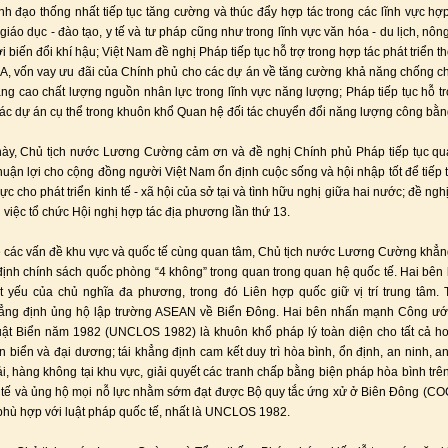
nh đạo thống nhất tiếp tục tăng cường và thúc đẩy hợp tác trong các lĩnh vực hợp
giáo dục - đào tạo, y tế và tư pháp cũng như trong lĩnh vực văn hóa - du lịch, nôn
 biến đổi khí hậu; Việt Nam đề nghị Pháp tiếp tục hỗ trợ trong hợp tác phát triển t
A, vốn vay ưu đãi của Chính phủ cho các dự án về tăng cường khả năng chống ch
âng cao chất lượng nguồn nhân lực trong lĩnh vực năng lượng; Pháp tiếp tục hỗ t
 các dự án cụ thể trong khuôn khổ Quan hệ đối tác chuyển đổi năng lượng công bằn
ày, Chủ tịch nước Lương Cường cảm ơn và đề nghị Chính phủ Pháp tiếp tục qu
thuận lợi cho cộng đồng người Việt Nam ổn định cuộc sống và hội nhập tốt để tiếp 
hực cho phát triển kinh tế - xã hội của sở tại và tình hữu nghị giữa hai nước; đề n
 việc tổ chức Hội nghị hợp tác địa phương lần thứ 13.
ề các vấn đề khu vực và quốc tế cùng quan tâm, Chủ tịch nước Lương Cường khẳng
ịnh chính sách quốc phòng “4 không” trong quan trong quan hệ quốc tế. Hai bên
iết yếu của chủ nghĩa đa phương, trong đó Liên hợp quốc giữ vị trí trung tâm.
ẳng định ủng hộ lập trường ASEAN về Biển Đông. Hai bên nhấn mạnh Công ướ
ật Biển năm 1982 (UNCLOS 1982) là khuôn khổ pháp lý toàn diện cho tất cả h
ên biển và đại dương; tái khẳng định cam kết duy trì hòa bình, ổn định, an ninh, an
i, hàng không tại khu vực, giải quyết các tranh chấp bằng biện pháp hòa bình trên
tế và ủng hộ mọi nỗ lực nhằm sớm đạt được Bộ quy tắc ứng xử ở Biên Đông (COC
 phù hợp với luật pháp quốc tế, nhất là UNCLOS 1982.