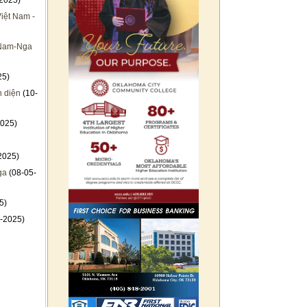
2025)
iệt Nam -
t Nam-Nga
25)
n diện
(10-
025)
2025)
ga
(08-05-
5)
-2025)