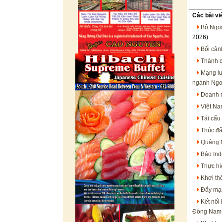
Các bài vi
Bộ Ngoạ
2026)
Bối cản
Thành c
Mạng lư
ngành Ngo
Doanh n
Việt Na
Tái cấu
Thúc đẩ
Quảng N
Báo Ind
Thực hi
Khơi th
Đẩy mạn
Kết nối
Đông Nam