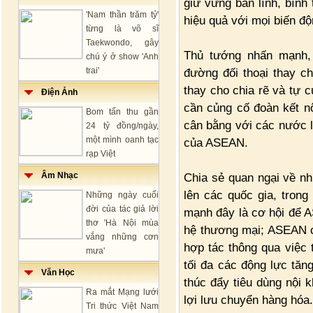
giữ vững bản lĩnh, bình 
'Nam thần trăm tỷ'
hiệu quả với mọi biến độ
từng là võ sĩ
Taekwondo, gây
Thủ tướng nhấn mạnh,
chú ý ở show 'Anh
trai'
đường đối thoại thay ch
thay cho chia rẽ và tự 
Điện Ảnh
cần củng cố đoàn kết nội
Bom tấn thu gần
cân bằng với các nước l
24 tỷ đồng/ngày,
một mình oanh tạc
của ASEAN.
rạp Việt
Âm Nhạc
Chia sẻ quan ngại về nh
lên các quốc gia, tro
Những ngày cuối
đời của tác giả lời
mạnh đây là cơ hội để A
thơ 'Hà Nội mùa
hệ thương mại; ASEAN c
vắng những cơn
hợp tác thông qua việc 
mưa'
tối đa các động lực tăn
Văn Học
thúc đẩy tiêu dùng nội k
Ra mắt Mạng lưới
lợi lưu chuyển hàng hóa.
Tri thức Việt Nam