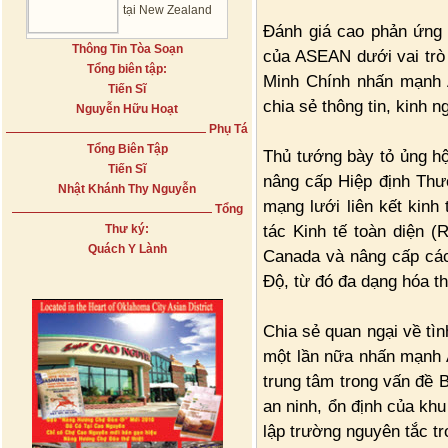
tại New Zealand
Đánh giá cao phản ứng 
Thông Tin Tòa Soạn
của ASEAN dưới vai trò
Tổng biên tập:
Minh Chính nhấn mạnh A
Tiến Sĩ
chia sẻ thông tin, kinh ng
Nguyễn Hữu Hoạt
Phụ Tá
Tổng Biên Tập
Thủ tướng bày tỏ ủng h
Tiến Sĩ
nâng cấp Hiệp định Thư
Nhật Khánh Thy Nguyễn
mạng lưới liên kết kinh
Tổng
tác Kinh tế toàn diện (
Thư ký:
Quách Y Lành
Canada và nâng cấp các
Độ, từ đó đa dạng hóa t
Chia sẻ quan ngại về tì
một lần nữa nhấn mạnh 
trung tâm trong vấn đề B
an ninh, ổn định của kh
lập trường nguyên tắc t