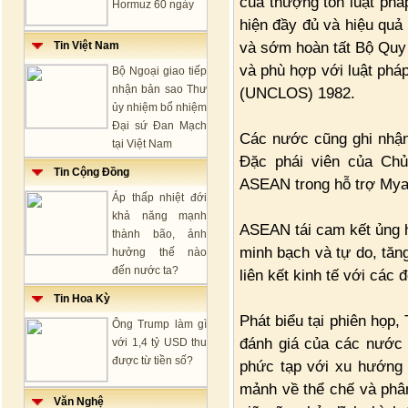
của thượng tôn luật pháp
Hormuz 60 ngày
hiện đầy đủ và hiệu qu
và sớm hoàn tất Bộ Quy 
Tin Việt Nam
và phù hợp với luật phá
Bộ Ngoại giao tiếp
nhận bản sao Thư
(UNCLOS) 1982.
ủy nhiệm bổ nhiệm
Đại sứ Đan Mạch
Các nước cũng ghi nhận
tại Việt Nam
Đặc phái viên của Chủ
Tin Cộng Đồng
ASEAN trong hỗ trợ Myan
Áp thấp nhiệt đới
khả năng mạnh
ASEAN tái cam kết ủng h
thành bão, ảnh
minh bạch và tự do, tăn
hưởng thế nào
đến nước ta?
liên kết kinh tế với các 
Tin Hoa Kỳ
Phát biểu tại phiên họp
Ông Trump làm gì
đánh giá của các nước 
với 1,4 tỷ USD thu
được từ tiền số?
phức tạp với xu hướng p
mảnh về thể chế và phân
Văn Nghệ