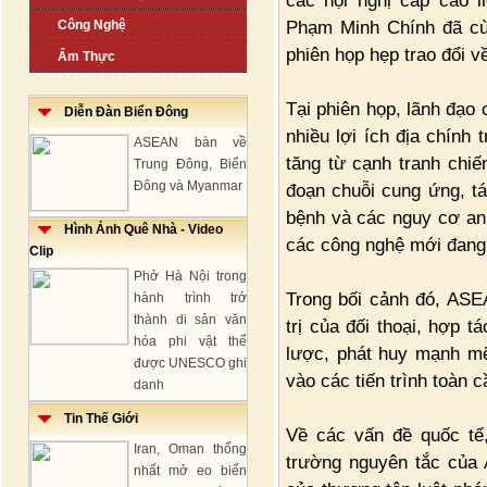
các hội nghị cấp cao l
Phạm Minh Chính đã cù
Công Nghệ
phiên họp hẹp trao đổi v
Ẩm Thực
Tại phiên họp, lãnh đạo
Diễn Đàn Biển Đông
nhiều lợi ích địa chính 
ASEAN bàn về
tăng từ cạnh tranh chi
Trung Đông, Biển
Đông và Myanmar
đoạn chuỗi cung ứng, tác
bệnh và các nguy cơ an 
Hình Ảnh Quê Nhà - Video
các công nghệ mới đang 
Clip
Phở Hà Nội trong
Trong bối cảnh đó, ASE
hành trình trở
thành di sản văn
trị của đối thoại, hợp 
hóa phi vật thể
lược, phát huy mạnh mẽ
được UNESCO ghi
vào các tiến trình toàn c
danh
Tin Thế Giới
Về các vấn đề quốc tế,
Iran, Oman thống
trường nguyên tắc của
nhất mở eo biển