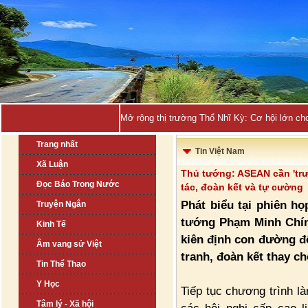
Mở rộng thị trường Thổ Nhĩ Kỳ: Cơ hội lớn ch
Trang nhất
Tin Việt Nam
Xã Luận
Thủ tướng: ASEAN cần 'trư
Đọc Báo Trong Nước
tác, đoàn kết và tự cường
Phát biểu tại phiên h
Truyện Ngắn
tướng Phạm Minh Chín
Kinh Tế
kiên định con đường đố
Âm vang sử Việt
tranh, đoàn kết thay c
Tin Thể Thao
Y Học
Tiếp tục chương trình l
Tâm lý - Xã hội