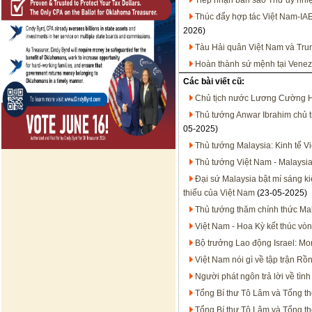
Tiếp nhận bản sao Thư ủy nhiệ
Thúc đẩy hợp tác Việt Nam-IA
2026)
Tàu Hải quân Việt Nam và Trun
Hoàn thành sứ mệnh tại Venez
Các bài viết cũ:
Chủ tịch nước Lương Cường 
Thủ tướng Anwar Ibrahim chủ t
05-2025)
Thủ tướng Malaysia: Kinh tế Vi
Thủ tướng Việt Nam - Malaysia
Đại sứ Malaysia bật mí sáng ki
thiếu của Việt Nam
(23-05-2025)
Thủ tướng thăm chính thức Ma
Việt Nam - Hoa Kỳ kết thúc vò
Bộ trưởng Lao động Israel: M
Việt Nam nói gì về tập trận 
Người phát ngôn trả lời về tì
Tổng Bí thư Tô Lâm và Tổng th
Tổng Bí thư Tô Lâm và Tổng t