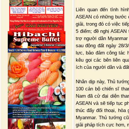
Liên quan đến tình hì
ASEAN có những bước đi 
giải, trong đó có việc t
5 điểm; đề nghị ASEAN t
trợ người dân Myanmar k
sau động đất ngày 28/3
lực, bảo đảm công tác h
kêu gọi các bên liên qu
ích của người dân và đất
Nhân dịp này, Thủ tướng
100 cán bộ chiến sĩ tha
Nam đã cử đại diện tha
ASEAN và sẽ tiếp tục p
thúc đẩy đối thoại, hòa 
Myanmar. Thủ tướng cũ
giải pháp tích cực hơn,