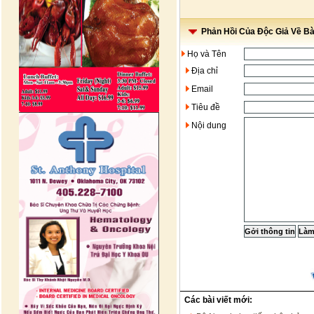
Phản Hồi Của Độc Giả Về Bài
Họ và Tên
Địa chỉ
Email
Tiêu đề
Nội dung
Các bài viết mới: