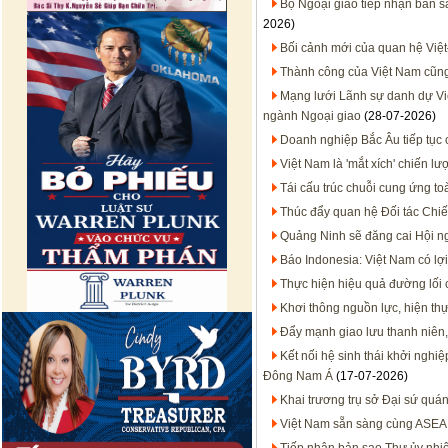
Bộ Ngoại giao tiếp nhận bản 
2026)
Bối cảnh mới của quan hệ Việt
Thành công của Việt Nam cũn
Mạng lưới Lãnh sự danh dự Việt
ngành Ngoại giao
(28-07-2026)
Doanh nghiệp Bắc Âu tiếp tục 
Việt Nam là 'mắt xích' chiến 
Tái cấu trúc chuỗi cung ứng to
Thúc đẩy quan hệ Đối tác Chiến
Quảng Ninh sẽ đăng cai Hội n
Báo Indonesia: Việt Nam có lợi
Thực hiện hiệu quả đường lối
Khơi thông nguồn lực, hiện thự
Đẩy mạnh giao lưu thanh niên,
Kết nối hệ sinh thái khởi nghi
Đông Nam Á
(17-07-2026)
Khai trương trụ sở Đại sứ quán
Việt Nam sẵn sàng cùng ASEA