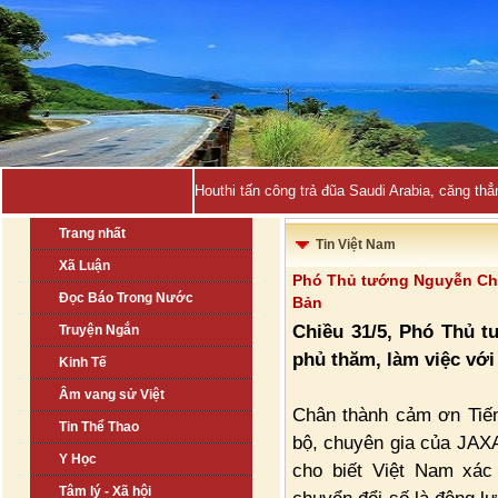
Việt Na_
Trang nhất
Tin Việt Nam
Xã Luận
Phó Thủ tướng Nguyễn Chí
Đọc Báo Trong Nước
Bản
Chiều 31/5, Phó Thủ 
Truyện Ngắn
phủ thăm, làm việc vớ
Kinh Tế
Âm vang sử Việt
Chân thành cảm ơn Tiến
Tin Thể Thao
bộ, chuyên gia của JAXA
Y Học
cho biết Việt Nam xác
Tâm lý - Xã hội