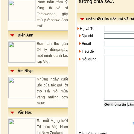
tướng chia sẻ./.
'Nam thần trăm tỷ'
từng là võ sĩ
Taekwondo, gây
Phản Hồi Của Độc Giả Về Bài
chú ý ở show 'Anh
trai'
Họ và Tên
Điện Ảnh
Địa chỉ
Bom tấn thu gần
Email
24 tỷ đồng/ngày,
Tiêu đề
một mình oanh tạc
Nội dung
rạp Việt
Âm Nhạc
Những ngày cuối
đời của tác giả lời
thơ 'Hà Nội mùa
vắng những cơn
mưa'
Văn Học
Ra mắt Mạng lưới
Tri thức Việt Nam
tại New Zealand
Các bài viết mới: