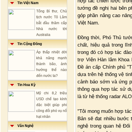
hợp tác chiến lược tro
Tin Việt Nam
tướng đề nghị hai bên p
Tổng Bí thư, Chủ
góp phần nâng cao năng 
tịch nước Tô Lâm
Việt Nam.
bắt đầu thăm cấp
Nhà nước tới
Australia
Đồng thời, Phó Thủ tướ
Tin Cộng Đồng
chất, hiệu quả trong lĩn
trong đó có hợp tác đào
Áp thấp nhiệt đới
khả năng mạnh
trợ Viện Hàn lâm Khoa 
thành bão, ảnh
Đề án cấp Chính phủ "T
hưởng thế nào
dựa trên hệ thống vệ ti
đến nước ta?
cảnh báo sớm và ứng ph
Tin Hoa Kỳ
thông qua hợp tác sử dụn
Mỹ chi 8,2 triệu
là từ hệ thống radar ALO
USD chế tạo kính
đặc biệt giúp phi
"Tôi mong muốn hợp tác 
công đối phó vụ nổ
hạt nhân
Bản sẽ đạt nhiều bước t
nghệ trong quan hệ Đối 
Văn Nghệ