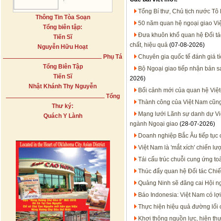
Tổng Bí thư, Chủ tịch nước Tô
Thông Tin Tòa Soạn
50 năm quan hệ ngoại giao Việt
Tổng biên tập:
Đưa khuôn khổ quan hệ Đối tác 
Tiến Sĩ
chất, hiệu quả
(07-08-2026)
Nguyễn Hữu Hoạt
Phụ Tá
Chuyên gia quốc tế đánh giá t
Tổng Biên Tập
Bộ Ngoại giao tiếp nhận bản 
Tiến Sĩ
2026)
Nhật Khánh Thy Nguyễn
Bối cảnh mới của quan hệ Việt
Tổng
Thành công của Việt Nam cũn
Thư ký:
Mạng lưới Lãnh sự danh dự Việt
Quách Y Lành
ngành Ngoại giao
(28-07-2026)
Doanh nghiệp Bắc Âu tiếp tục 
Việt Nam là 'mắt xích' chiến 
Tái cấu trúc chuỗi cung ứng to
Thúc đẩy quan hệ Đối tác Chiến
Quảng Ninh sẽ đăng cai Hội n
Báo Indonesia: Việt Nam có lợi
Thực hiện hiệu quả đường lối
Khơi thông nguồn lực, hiện thự