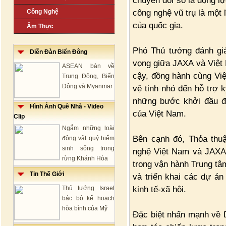
chuyển đổi số là động lự
công nghệ vũ trụ là một 
Công Nghệ
của quốc gia.
Ẩm Thực
Phó Thủ tướng đánh giá
Diễn Đàn Biển Đông
vọng giữa JAXA và Việt 
ASEAN bàn về
cậy, đồng hành cùng Việ
Trung Đông, Biển
Đông và Myanmar
vệ tinh nhỏ đến hỗ trợ k
những bước khởi đầu để
Hình Ảnh Quê Nhà - Video
của Việt Nam.
Clip
Ngắm những loài
Bên cạnh đó, Thỏa thu
động vật quý hiếm
sinh sống trong
nghệ Việt Nam và JAXA 
rừng Khánh Hòa
trong vận hành Trung tâ
Tin Thế Giới
và triển khai các dự án
kinh tế-xã hội.
Thủ tướng Israel
bác bỏ kế hoạch
hòa bình của Mỹ
Đặc biệt nhấn mạnh về 