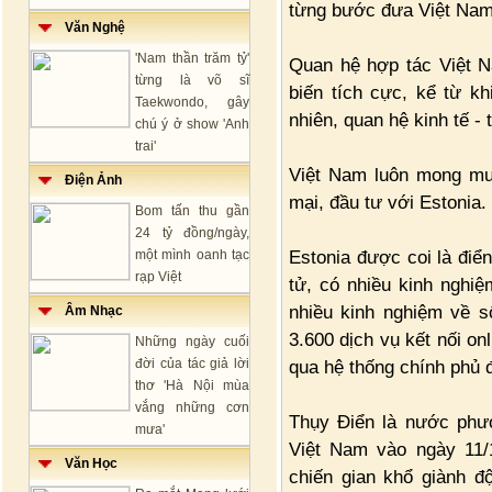
từng bước đưa Việt Nam 
Văn Nghệ
'Nam thần trăm tỷ'
Quan hệ hợp tác Việt N
từng là võ sĩ
biến tích cực, kể từ kh
Taekwondo, gây
nhiên, quan hệ kinh tế 
chú ý ở show 'Anh
trai'
Việt Nam luôn mong muố
Điện Ảnh
mại, đầu tư với Estonia.
Bom tấn thu gần
24 tỷ đồng/ngày,
Estonia được coi là điể
một mình oanh tạc
rạp Việt
tử, có nhiều kinh nghi
nhiều kinh nghiệm về s
Âm Nhạc
3.600 dịch vụ kết nối on
Những ngày cuối
đời của tác giả lời
qua hệ thống chính phủ đ
thơ 'Hà Nội mùa
vắng những cơn
Thụy Điển là nước phươ
mưa'
Việt Nam vào ngày 11/
Văn Học
chiến gian khổ giành đ