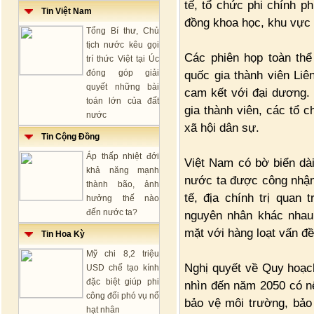
tế, tổ chức phi chính p
Tin Việt Nam
đồng khoa học, khu vực 
Tổng Bí thư, Chủ
tịch nước kêu gọi
Các phiên họp toàn thể
trí thức Việt tại Úc
đóng góp giải
quốc gia thành viên Li
quyết những bài
cam kết với đại dương. 
toán lớn của đất
gia thành viên, các tổ 
nước
xã hội dân sự.
Tin Cộng Đồng
Áp thấp nhiệt đới
Việt Nam có bờ biển dà
khả năng mạnh
nước ta được công nhận l
thành bão, ảnh
tế, địa chính trị quan 
hưởng thế nào
đến nước ta?
nguyên nhân khác nhau 
mặt với hàng loạt vấn đề
Tin Hoa Kỳ
Mỹ chi 8,2 triệu
Nghị quyết về Quy hoạch
USD chế tạo kính
đặc biệt giúp phi
nhìn đến năm 2050 có nê
công đối phó vụ nổ
bảo vệ môi trường, bảo 
hạt nhân