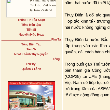
Ra mắt Mạng lưới
năm, hai nước đã thiết lậ
Tri thức Việt Nam
tại New Zealand
Thụy Điển là đối tác qu
Thông Tin Tòa Soạn
Hợp tác kinh tế - thương
Tổng biên tập:
hai nước không ngừng đư
Tiến Sĩ
Nguyễn Hữu Hoạt
Thụy Điển là nước Bắc Â
Phụ Tá
Tổng Biên Tập
tập trung vào các lĩnh
Tiến Sĩ
quyền, cải cách hành chí
Nhật Khánh Thy Nguyễn
Tổng
Trong buổi gặp Thủ tướn
Thư ký:
Quách Y Lành
bên tham gia Công ước
(COP28) tại UAE (tháng
Việt Nam sẽ tiếp tục có
trò trung tâm của ASEA
tế được cộng đồng quan