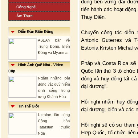
dụng bền vững đại dương
Công Nghệ
tiến hành các hoạt động
Ẩm Thực
Thụy Điển.
Chuyến công tác diễn 
Diễn Đàn Biển Đông
Antonio Guterres và 
ASEAN bàn về
Trung Đông, Biển
Estonia Kristen Michal v
Đông và Myanmar
Pháp và Costa Rica sẽ 
Hình Ảnh Quê Nhà - Video
Quốc lần thứ 3 tổ chức 
Clip
động và huy động tất cả
Ngắm những loài
động vật quý hiếm
đại dương".
sinh sống trong
rừng Khánh Hòa
Hội nghị nhằm huy động
Tin Thế Giới
đại dương, biển và các n
Ukraine tấn công
Cộng hòa
Hội nghị sẽ có sự tham 
Tatarstan thuộc
Hợp Quốc, tổ chức liên 
Nga