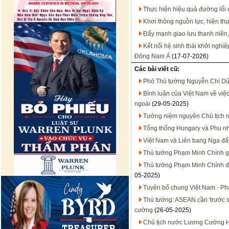
Thực hiện hiệu quả đường lối
Khơi thông nguồn lực, hiện thự
Đẩy mạnh giao lưu thanh niên,
Kết nối hệ sinh thái khởi nghi
Đông Nam Á
(17-07-2026)
Các bài viết cũ:
Phó Thủ tướng Nguyễn Chí Dũn
Bình luận của Việt Nam về việ
ngoài
(29-05-2025)
Tưởng niệm nguyên Chủ tịch n
Tổng thống Hungary và Phu nh
Việt Nam và Liên bang Nga đẩ
Thủ tướng Phạm Minh Chính g
Thủ tướng Phạm Minh Chính đề
05-2025)
Tuyên bố chung Việt Nam - Ph
Thủ tướng: ASEAN cần 'trước sa
cường
(26-05-2025)
Chủ tịch nước Lương Cường 