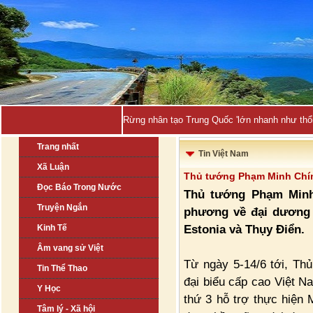
Rừng nhân tạo Trung Quốc 'lớn nhanh như thổi
Trang nhất
Tin Việt Nam
Xã Luận
Thủ tướng Phạm Minh Chín
Đọc Báo Trong Nước
Thủ tướng Phạm Minh
Truyện Ngắn
phương về đại dương 
Estonia và Thụy Điển.
Kinh Tế
Âm vang sử Việt
Từ ngày 5-14/6 tới, T
Tin Thể Thao
đại biểu cấp cao Việt N
Y Học
thứ 3 hỗ trợ thực hiện 
Tâm lý - Xã hội