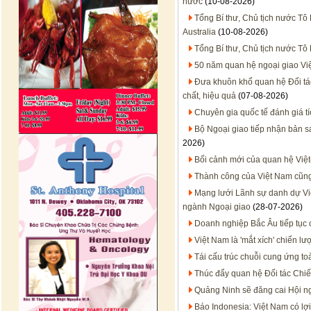
nước
(10-08-2026)
Tổng Bí thư, Chủ tịch nước Tô 
Australia
(10-08-2026)
Tổng Bí thư, Chủ tịch nước Tô
50 năm quan hệ ngoại giao Việt
Đưa khuôn khổ quan hệ Đối tác 
chất, hiệu quả
(07-08-2026)
Chuyên gia quốc tế đánh giá t
Bộ Ngoại giao tiếp nhận bản 
2026)
Bối cảnh mới của quan hệ Việt
Thành công của Việt Nam cũn
Mạng lưới Lãnh sự danh dự Việt
ngành Ngoại giao
(28-07-2026)
Doanh nghiệp Bắc Âu tiếp tục 
Việt Nam là 'mắt xích' chiến 
Tái cấu trúc chuỗi cung ứng to
Thúc đẩy quan hệ Đối tác Chiến
Quảng Ninh sẽ đăng cai Hội n
Báo Indonesia: Việt Nam có lợi