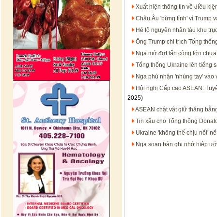
Xuất hiện thông tin về điều ki
Châu Âu 'bừng tỉnh' vì Trump v
Hé lộ nguyên nhân tàu khu trục 
Ông Trump chỉ trích Tổng thống
Nga mở đợt tấn công lớn chưa
Tổng thống Ukraine lên tiếng s
Nga phủ nhận 'nhúng tay' vào 
Hội nghị Cấp cao ASEAN: Tuyê
2025)
ASEAN chật vật giữ thăng bằn
Tin xấu cho Tổng thống Donal
Ukraine 'không thể chịu nổi' nế
Nga soạn bản ghi nhớ hiệp ướ