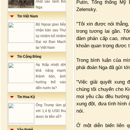
Putin, Tổng thống Mỹ 
nhất vào lãnh thổ
Nga
Zelensky.
Tin Việt Nam
"Tôi xin được nói thẳng
Bộ Ngoại giao tiếp
nhận bản sao Thư
trong tương lai gần. T
ủy nhiệm bổ nhiệm
đàm phán cấp cao, nhưn
Đại sứ Đan Mạch
khoản quan trọng được t
tại Việt Nam
Tin Cộng Đồng
Trong bình luận của mì
Áp thấp nhiệt đới
phái đoàn Nga đã gửi tới
khả năng mạnh
thành bão, ảnh
"Việc giải quyết xung 
hưởng thế nào
đến nước ta?
chúng tôi chuyển cho Kie
mọi yêu cầu đều hướng 
Tin Hoa Kỳ
xung đột, đưa tình hình
Ông Trump làm gì
nói.
với 1,4 tỷ USD thu
được từ tiền số?
Ở một diễn biến liên 
Văn Nghệ