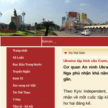
Bahrain, Kuwait tuyên bố đ-
Trang nhất
Tin Thế Giới
Xã Luận
Ukraine tập kích cầu Crư
Đọc Báo Trong Nước
Cơ quan An ninh Ukra
Truyện Ngắn
Nga phủ nhận khả năn
gần.
Kinh Tế
Âm vang sử Việt
Theo Kyiv Independent,
Tin Thể Thao
nhận về một cuộc tập k
Y Học
hư hại đáng kể.
Tâm lý - Xã hội