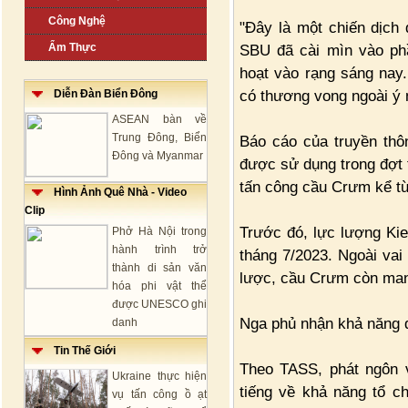
Công Nghệ
"Đây là một chiến dịch
Ẩm Thực
SBU đã cài mìn vào ph
hoạt vào rạng sáng nay.
có thương vong ngoài ý 
Diễn Đàn Biển Đông
ASEAN bàn về
Trung Đông, Biển
Báo cáo của truyền thôn
Đông và Myanmar
được sử dụng trong đợt t
tấn công cầu Crưm kể từ
Hình Ảnh Quê Nhà - Video
Clip
Trước đó, lực lượng Kie
Phở Hà Nội trong
hành trình trở
tháng 7/2023. Ngoài vai
thành di sản văn
lược, cầu Crưm còn mang
hóa phi vật thể
được UNESCO ghi
Nga phủ nhận khả năng 
danh
Tin Thế Giới
Theo TASS, phát ngôn v
Ukraine thực hiện
tiếng về khả năng tổ c
vụ tấn công ồ ạt