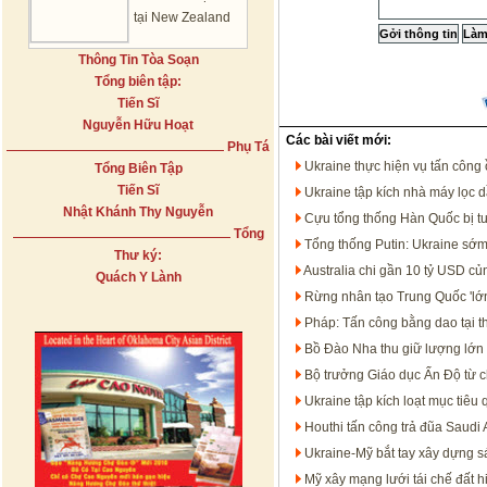
tại New Zealand
Thông Tin Tòa Soạn
Tổng biên tập:
Tiến Sĩ
Nguyễn Hữu Hoạt
Các bài viết mới:
Phụ Tá
Ukraine thực hiện vụ tấn công 
Tổng Biên Tập
Tiến Sĩ
Ukraine tập kích nhà máy lọc 
Nhật Khánh Thy Nguyễn
Cựu tổng thống Hàn Quốc bị t
Tổng
Tổng thống Putin: Ukraine sớm
Thư ký:
Australia chi gần 10 tỷ USD c
Quách Y Lành
Rừng nhân tạo Trung Quốc 'lớn
Pháp: Tấn công bằng dao tại t
Bồ Đào Nha thu giữ lượng lớn 
Bộ trưởng Giáo dục Ấn Độ từ c
Ukraine tập kích loạt mục tiêu
Houthi tấn công trả đũa Saudi 
Ukraine-Mỹ bắt tay xây dựng s
Mỹ xây mạng lưới tái chế đất h