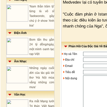
Medvedev lại có tuyên 
'Nam thần trăm tỷ'
từng là võ sĩ
"Cuộc đàm phán ở Istanb
Taekwondo, gây
theo các điều kiện ảo t
chú ý ở show 'Anh
nhanh chóng của Nga",
trai'
Điện Ảnh
Bom tấn thu gần
24 tỷ đồng/ngày,
Phản Hồi Của Độc Giả Về Bài
một mình oanh tạc
rạp Việt
Họ và Tên
Địa chỉ
Âm Nhạc
Email
Những ngày cuối
Tiêu đề
đời của tác giả lời
thơ 'Hà Nội mùa
Nội dung
vắng những cơn
mưa'
Văn Học
Ra mắt Mạng lưới
Tri thức Việt Nam