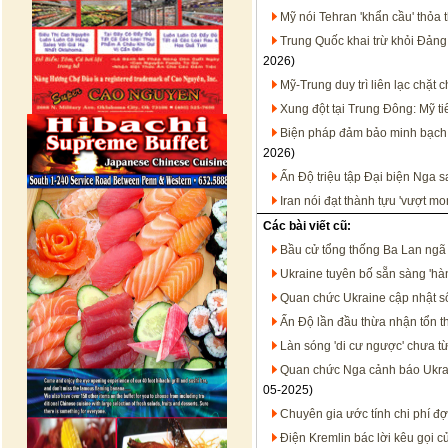
Mỹ nói Tehran 'khẩn cầu' thỏa 
Trung Quốc khai trừ khỏi Đảng
2026)
Mỹ-Trung duy trì liên lạc chặt
Xung đột tại Trung Đông: Mỹ t
Biện pháp đảm bảo minh bạch t
2026)
Ấn Độ triệu tập Đại biện Nga 
Iran nói đạt thành tựu 'vượt m
Các bài viết cũ:
Bầu cử tổng thống Ba Lan ngã 
Ukraine tuyên bố sẵn sàng 'hà
Quan chức Ukraine cập nhật s
Ấn Độ lần đầu thừa nhận tổn thấ
Làn sóng 'di cư ngược' chưa t
Quan chức Nga cảnh báo Ukrai
05-2025)
Chuyên gia ước tính chi phí đợ
Điện Kremlin bác lời kêu gọi 