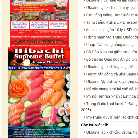
Ukraine thực hiện vụ tấn công 
Ukraine tập kích nhà máy lọc 
Cựu tổng thống Hàn Quốc bị t
Tổng thống Putin: Ukraine sớm
Australia chi gần 10 tỷ USD c
Rừng nhân tạo Trung Quốc 'lớn
Pháp: Tấn công bằng dao tại t
Bồ Đào Nha thu giữ lượng lớn 
Bộ trưởng Giáo dục Ấn Độ từ c
Ukraine tập kích loạt mục tiêu
Houthi tấn công trả đũa Saudi 
Ukraine-Mỹ bắt tay xây dựng s
Mỹ xây mạng lưới tái chế đất h
Mỹ nói Tehran 'khẩn cầu' thỏa 
Trung Quốc khai trừ khỏi Đảng
2026)
Mỹ-Trung duy trì liên lạc chặt
Các bài viết cũ:
Ukraine tập kích cầu Crưm, N