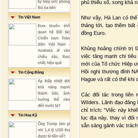
phủ thiểu số, song khả n
ký hiệp ước phòng
thủ ba bên
Như vậy, Hà Lan có thể 
Tin Việt Nam
tháng tới, tạo thêm bất
Đưa khuôn khổ
quan hệ Đối tác
đồng Euro.
Chiến lược Toàn
diện Việt Nam -
Khủng hoảng chính trị l
Australia đi vào
việc tăng mạnh chi tiê
chiều sâu, thực
chất, hiệu quả
mới của Tổ chức Hiệp ư
Hội nghị thượng đỉnh NA
Tin Cộng Đồng
Hague và rất có thể khi 
Áp thấp nhiệt đới
khả năng mạnh
thành bão, ảnh
Các đối tác trong liên
hưởng thế nào
Wilders. Lãnh đạo đảng 
đến nước ta?
chỉ trích: “Việc này khi
Tin Hoa Kỳ
lục địa này, thay vì đối
Ông Trump làm gì
sẵn sàng gánh vác trách
với 1,4 tỷ USD thu
được từ tiền số?