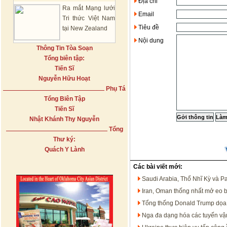
Địa chỉ
Ra mắt Mạng lưới
Email
Tri thức Việt Nam
Tiêu đề
tại New Zealand
Nội dung
Thông Tin Tòa Soạn
Tổng biên tập:
Tiến Sĩ
Nguyễn Hữu Hoạt
Phụ Tá
Tổng Biên Tập
Tiến Sĩ
Nhật Khánh Thy Nguyễn
Tổng
Thư ký:
Quách Y Lành
Các bài viết mới:
Saudi Arabia, Thổ Nhĩ Kỳ và P
Iran, Oman thống nhất mở eo 
Tổng thống Donald Trump dọa t
Nga đa dạng hóa các tuyến vận