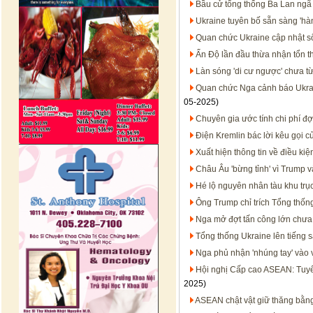
Bầu cử tổng thống Ba Lan ngã 
Ukraine tuyên bố sẵn sàng 'hà
Quan chức Ukraine cập nhật s
Ấn Độ lần đầu thừa nhận tổn thấ
Làn sóng 'di cư ngược' chưa t
Quan chức Nga cảnh báo Ukrai
05-2025)
Chuyên gia ước tính chi phí đợ
Điện Kremlin bác lời kêu gọi 
Xuất hiện thông tin về điều ki
Châu Âu 'bừng tỉnh' vì Trump v
Hé lộ nguyên nhân tàu khu trục 
Ông Trump chỉ trích Tổng thống
Nga mở đợt tấn công lớn chưa
Tổng thống Ukraine lên tiếng s
Nga phủ nhận 'nhúng tay' vào 
Hội nghị Cấp cao ASEAN: Tuyê
2025)
ASEAN chật vật giữ thăng bằn