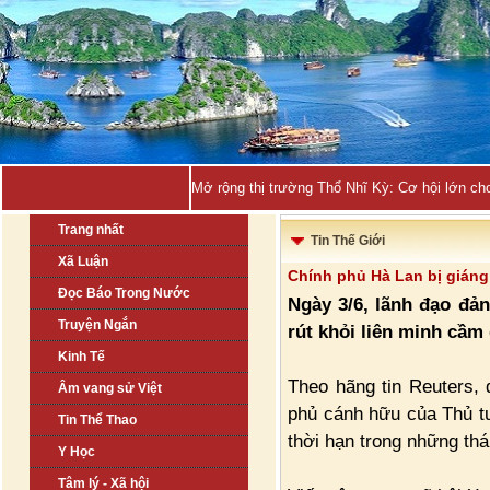
Mở rộng thị trường Thổ Nhĩ Kỳ: Cơ hội lớn ch
Trang nhất
Tin Thế Giới
Xã Luận
Chính phủ Hà Lan bị giáng
Đọc Báo Trong Nước
Ngày 3/6, lãnh đạo đả
Truyện Ngắn
rút khỏi liên minh cầm
Kinh Tế
Theo hãng tin Reuters, 
Âm vang sử Việt
phủ cánh hữu của Thủ t
Tin Thể Thao
thời hạn trong những thá
Y Học
Tâm lý - Xã hội