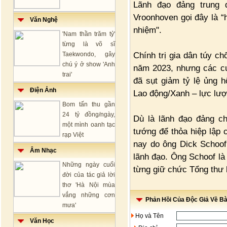
Lãnh đạo đảng trung 
Vroonhoven gọi đây là “
Văn Nghệ
nhiệm".
'Nam thần trăm tỷ'
từng là võ sĩ
Chính trị gia dân túy c
Taekwondo, gây
chú ý ở show 'Anh
năm 2023, nhưng các cu
trai'
đã sụt giảm tỷ lệ ủng 
Điện Ảnh
Lao động/Xanh – lực lượ
Bom tấn thu gần
24 tỷ đồng/ngày,
Dù là lãnh đạo đảng ch
một mình oanh tạc
tướng để thỏa hiệp lập 
rạp Việt
nay do ông Dick Schoof
Âm Nhạc
lãnh đạo. Ông Schoof l
Những ngày cuối
từng giữ chức Tổng thư
đời của tác giả lời
thơ 'Hà Nội mùa
vắng những cơn
Phản Hồi Của Độc Giả Về Bài
mưa'
Họ và Tên
Văn Học