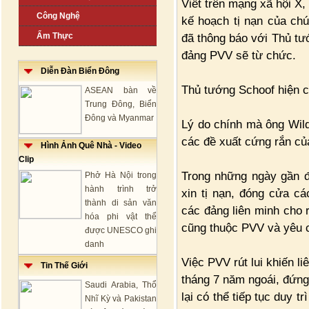
Viết trên mạng xã hội X,
Công Nghệ
kế hoạch tị nạn của chú
Ẩm Thực
đã thông báo với Thủ tư
đảng PVV sẽ từ chức.
Diễn Đàn Biển Đông
Thủ tướng Schoof hiện c
ASEAN bàn về
Trung Đông, Biển
Đông và Myanmar
Lý do chính mà ông Wild
các đề xuất cứng rắn của
Hình Ảnh Quê Nhà - Video
Clip
Trong những ngày gần đ
Phở Hà Nội trong
hành trình trở
xin tị nạn, đóng cửa cá
thành di sản văn
các đảng liên minh cho 
hóa phi vật thể
cũng thuộc PVV và yêu c
được UNESCO ghi
danh
Việc PVV rút lui khiến 
Tin Thế Giới
tháng 7 năm ngoái, đứng 
Saudi Arabia, Thổ
lại có thể tiếp tục duy t
Nhĩ Kỳ và Pakistan