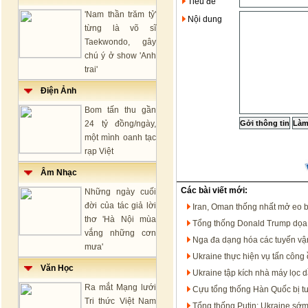
Tiêu đề
'Nam thần trăm tỷ'
Nội dung
từng là võ sĩ
Taekwondo, gây
chú ý ở show 'Anh
trai'
Điện Ảnh
Bom tấn thu gần
24 tỷ đồng/ngày,
một mình oanh tạc
rạp Việt
Âm Nhạc
Các bài viết mới:
Những ngày cuối
đời của tác giả lời
Iran, Oman thống nhất mở eo 
thơ 'Hà Nội mùa
Tổng thống Donald Trump dọa t
vắng những cơn
Nga đa dạng hóa các tuyến vận
mưa'
Ukraine thực hiện vụ tấn công 
Văn Học
Ukraine tập kích nhà máy lọc 
Ra mắt Mạng lưới
Cựu tổng thống Hàn Quốc bị t
Tri thức Việt Nam
Tổng thống Putin: Ukraine sớm