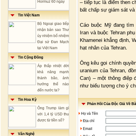
– tiếp tục là điểm then c
Hormuz 60 ngày
bất chấp sự giám sát và 
Tin Việt Nam
Bộ Ngoại giao tiếp
Cáo buộc Mỹ đang tìm c
nhận bản sao Thư
Iran và buộc Tehran phụ
ủy nhiệm bổ nhiệm
Khamenei khẳng định, W
Đại sứ Đan Mạch
hạt nhân của Tehran.
tại Việt Nam
Tin Cộng Đồng
Ông kêu gọi chính quyền
Áp thấp nhiệt đới
uranium của Tehran, đồn
khả năng mạnh
Can) – một thông điệp đ
thành bão, ảnh
hưởng thế nào
như biểu tượng cho ý ch
đến nước ta?
Tin Hoa Kỳ
Phản Hồi Của Độc Giả Về Bài
Ông Trump làm gì
Họ và Tên
với 1,4 tỷ USD thu
được từ tiền số?
Địa chỉ
Email
Văn Nghệ