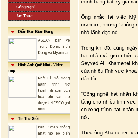
mình bằng bất kỳ giá nà
Công Nghệ
Ẩm Thực
Ông nhắc lại việc Mỹ
uranium, nhưng "không m
nhà lãnh đạo nói.
Diễn Đàn Biển Đông
ASEAN bàn về
Trung Đông, Biển
Trong khi đó, cùng ngày
Đông và Myanmar
hạt nhân và giới chức c
Seyyed Ali Khamenei khẳ
Hình Ảnh Quê Nhà - Video
của nhiều lĩnh vực khoa 
Clip
dân tộc.
Phở Hà Nội trong
hành trình trở
thành di sản văn
“Công nghệ hạt nhân kh
hóa phi vật thể
tảng cho nhiều lĩnh vực 
được UNESCO ghi
chương trình hạt nhân I
danh
nói.
Tin Thế Giới
Iran, Oman thống
Theo ông Khamenei, ura
nhất mở eo biển