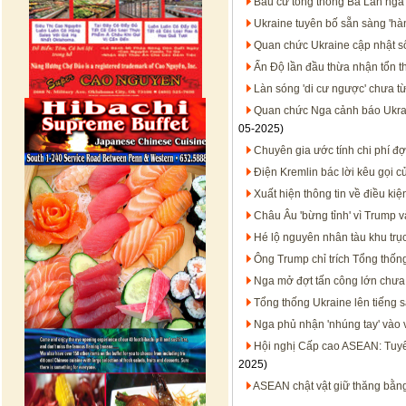
Bầu cử tổng thống Ba Lan ngã 
Ukraine tuyên bố sẵn sàng 'hà
Quan chức Ukraine cập nhật s
Ấn Độ lần đầu thừa nhận tổn thấ
Làn sóng 'di cư ngược' chưa t
Quan chức Nga cảnh báo Ukrai
05-2025)
Chuyên gia ước tính chi phí đợ
Điện Kremlin bác lời kêu gọi 
Xuất hiện thông tin về điều ki
Châu Âu 'bừng tỉnh' vì Trump v
Hé lộ nguyên nhân tàu khu trục 
Ông Trump chỉ trích Tổng thống
Nga mở đợt tấn công lớn chưa
Tổng thống Ukraine lên tiếng s
Nga phủ nhận 'nhúng tay' vào 
Hội nghị Cấp cao ASEAN: Tuyê
2025)
ASEAN chật vật giữ thăng bằn