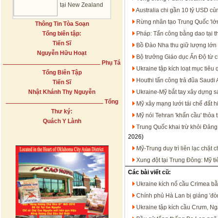
tại New Zealand
Australia chi gần 10 tỷ USD c
Rừng nhân tạo Trung Quốc 'lớn
Thông Tin Tòa Soạn
Tổng biên tập:
Pháp: Tấn công bằng dao tại t
Tiến Sĩ
Bồ Đào Nha thu giữ lượng lớn 
Nguyễn Hữu Hoạt
Bộ trưởng Giáo dục Ấn Độ từ c
Phụ Tá
Ukraine tập kích loạt mục tiêu
Tổng Biên Tập
Houthi tấn công trả đũa Saudi 
Tiến Sĩ
Nhật Khánh Thy Nguyễn
Ukraine-Mỹ bắt tay xây dựng s
Tổng
Mỹ xây mạng lưới tái chế đất h
Thư ký:
Mỹ nói Tehran 'khẩn cầu' thỏa 
Quách Y Lành
Trung Quốc khai trừ khỏi Đảng
2026)
Mỹ-Trung duy trì liên lạc chặt
Xung đột tại Trung Đông: Mỹ t
Các bài viết cũ:
Ukraine kích nổ cầu Crimea bằ
Chính phủ Hà Lan bị giáng 'đò
Ukraine tập kích cầu Crưm, N