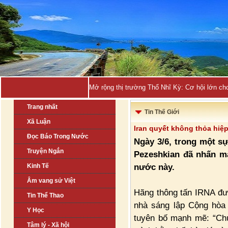
Mở rộng thị trường Thổ Nhĩ Kỳ: Cơ hội lớn ch
Trang nhất
Tin Thế Giới
Xã Luận
Iran quyết không thỏa hiệp
Đọc Báo Trong Nước
Ngày 3/6, trong một s
Truyện Ngắn
Pezeshkian đã nhấn m
nước này.
Kinh Tế
Âm vang sử Việt
Hãng thông tấn IRNA đưa
Tin Thể Thao
nhà sáng lập Cộng hòa
Y Học
tuyên bố mạnh mẽ: “Chú
Tâm lý - Xã hội