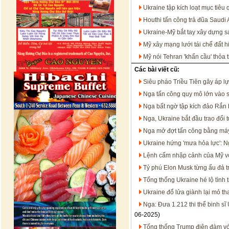
Ukraine tập kích loạt mục tiêu
Houthi tấn công trả đũa Saudi 
Ukraine-Mỹ bắt tay xây dựng s
Mỹ xây mạng lưới tái chế đất h
Mỹ nói Tehran 'khẩn cầu' thỏa 
Các bài viết cũ:
Siêu pháo Triều Tiên gây áp lự
Nga tấn công quy mô lớn vào 
Nga bất ngờ tập kích đảo Rắn 
Nga, Ukraine bắt đầu trao đổi t
Nga mở đợt tấn công bằng máy
Ukraine hứng 'mưa hỏa lực': N
Lệnh cấm nhập cảnh của Mỹ với
Tỷ phú Elon Musk từng ẩu đả 
Tổng thống Ukraine hé lộ tình t
Ukraine đổ lửa giành lại mỏ th
Nga: Đưa 1.212 thi thể binh sĩ
06-2025)
Tổng thống Trump điện đàm vớ