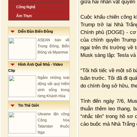
giữa hai nhân vật quyền 
Công Nghệ
Ẩm Thực
Cuộc khẩu chiến công k
Trump trở lại Nhà Trắ
Chính phủ (DOGE) - cơ 
Diễn Đàn Biển Đông
của chính quyền Trump 
ASEAN bàn về
Trung Đông, Biển
ngại trên thị trường về
Đông và Myanmar
Musk sáng lập: Tesla và
Hình Ảnh Quê Nhà - Video
“Tôi hối tiếc về một số 
Clip
tuần trước. Tôi đã đi qu
Ngắm những loài
động vật quý hiếm
do chính ông sở hữu, t
sinh sống trong
rừng Khánh Hòa
Tính đến ngày 7/6, Mu
Tin Thế Giới
thuẫn thêm leo thang, 
Ukraine tấn công
“nhắc tên” trong hồ sơ 
Cộng hòa
cáo buộc mà Nhà Trắng đ
Tatarstan thuộc
Nga