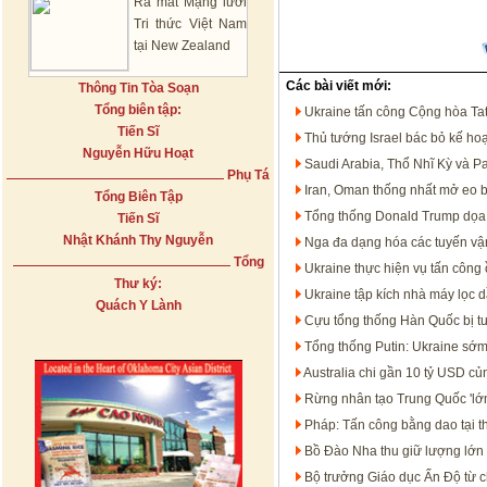
Ra mắt Mạng lưới
Tri thức Việt Nam
tại New Zealand
Các bài viết mới:
Thông Tin Tòa Soạn
Tổng biên tập:
Ukraine tấn công Cộng hòa Ta
Tiến Sĩ
Thủ tướng Israel bác bỏ kế ho
Nguyễn Hữu Hoạt
Saudi Arabia, Thổ Nhĩ Kỳ và P
Phụ Tá
Iran, Oman thống nhất mở eo 
Tổng Biên Tập
Tổng thống Donald Trump dọa t
Tiến Sĩ
Nhật Khánh Thy Nguyễn
Nga đa dạng hóa các tuyến vận
Tổng
Ukraine thực hiện vụ tấn công 
Thư ký:
Ukraine tập kích nhà máy lọc 
Quách Y Lành
Cựu tổng thống Hàn Quốc bị t
Tổng thống Putin: Ukraine sớm
Australia chi gần 10 tỷ USD c
Rừng nhân tạo Trung Quốc 'lớn
Pháp: Tấn công bằng dao tại t
Bồ Đào Nha thu giữ lượng lớn 
Bộ trưởng Giáo dục Ấn Độ từ c