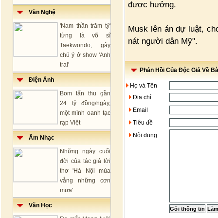
được hưởng.
Văn Nghệ
'Nam thần trăm tỷ'
Musk lên án dự luật, ch
từng là võ sĩ
nát người dân Mỹ".
Taekwondo, gây
chú ý ở show 'Anh
trai'
Phản Hồi Của Độc Giả Về Bài
Điện Ảnh
Họ và Tên
Bom tấn thu gần
Địa chỉ
24 tỷ đồng/ngày,
Email
một mình oanh tạc
rạp Việt
Tiêu đề
Nội dung
Âm Nhạc
Những ngày cuối
đời của tác giả lời
thơ 'Hà Nội mùa
vắng những cơn
mưa'
Văn Học