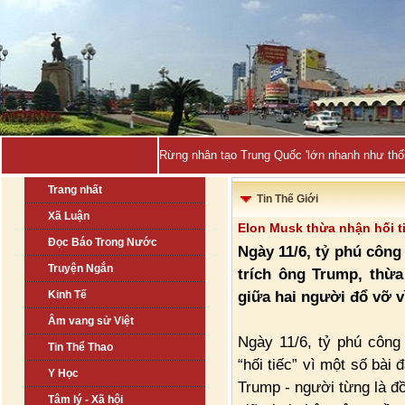
Rừng nhân tạo Trung Quốc 'lớn nhanh như thổi
Trang nhất
Tin Thế Giới
Xã Luận
Elon Musk thừa nhận hối t
Đọc Báo Trong Nước
Ngày 11/6, tỷ phú công
Truyện Ngắn
trích ông Trump, thừa
giữa hai người đổ vỡ v
Kinh Tế
Âm vang sử Việt
Ngày 11/6, tỷ phú công
Tin Thể Thao
“hối tiếc” vì một số bà
Y Học
Trump - người từng là đồ
Tâm lý - Xã hội