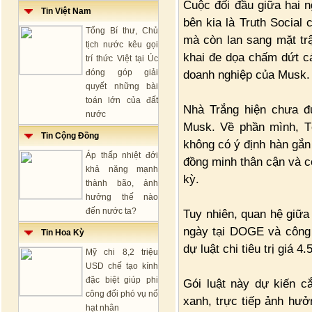
Cuộc đối đầu giữa hai 
Tin Việt Nam
bên kia là Truth Social
Tổng Bí thư, Chủ
mà còn lan sang mặt tr
tịch nước kêu gọi
khai đe dọa chấm dứt c
trí thức Việt tại Úc
đóng góp giải
doanh nghiệp của Musk.
quyết những bài
toán lớn của đất
Nhà Trắng hiện chưa đ
nước
Musk. Về phần mình, T
Tin Cộng Đồng
không có ý định hàn gắn
Áp thấp nhiệt đới
đồng minh thân cận và c
khả năng mạnh
kỳ.
thành bão, ảnh
hưởng thế nào
đến nước ta?
Tuy nhiên, quan hệ giữa
ngày tại DOGE và công k
Tin Hoa Kỳ
dự luật chi tiêu trị giá
Mỹ chi 8,2 triệu
USD chế tạo kính
đặc biệt giúp phi
Gói luật này dự kiến c
công đối phó vụ nổ
xanh, trực tiếp ảnh hư
hạt nhân