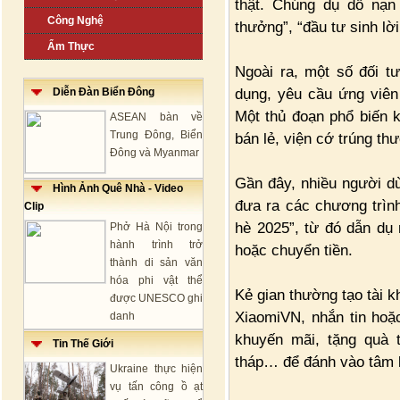
thật. Chúng dụ dỗ nạn 
Công Nghệ
thưởng”, “đầu tư sinh lời 
Ẩm Thực
Ngoài ra, một số đối t
dụng, yêu cầu ứng viên 
Diễn Đàn Biển Đông
Một thủ đoạn phổ biến 
ASEAN bàn về
Trung Đông, Biển
bán lẻ, viện cớ trúng thư
Đông và Myanmar
Gần đây, nhiều người dù
Hình Ảnh Quê Nhà - Video
đưa ra các chương trìn
Clip
hè 2025”, từ đó dẫn dụ 
Phở Hà Nội trong
hành trình trở
hoặc chuyển tiền.
thành di sản văn
hóa phi vật thể
Kẻ gian thường tạo tài
được UNESCO ghi
XiaomiVN, nhắn tin hoặ
danh
khuyến mãi, tặng quà t
Tin Thế Giới
tháp… để đánh vào tâm 
Ukraine thực hiện
vụ tấn công ồ ạt