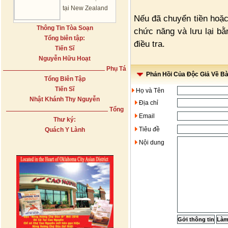
tại New Zealand
Nếu đã chuyển tiền hoặc 
Thông Tin Tòa Soạn
chức năng và lưu lại bằn
Tổng biên tập:
điều tra.
Tiến Sĩ
Nguyễn Hữu Hoạt
Phụ Tá
Phản Hồi Của Độc Giả Về Bài
Tổng Biên Tập
Tiến Sĩ
Họ và Tên
Nhật Khánh Thy Nguyễn
Địa chỉ
Tổng
Email
Thư ký:
Tiêu đề
Quách Y Lành
Nội dung