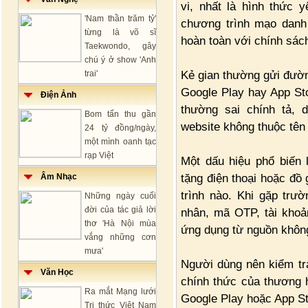
vi, nhất là hình thức
'Nam thần trăm tỷ'
chương trình mạo danh 
từng là võ sĩ
hoàn toàn với chính sác
Taekwondo, gây
chú ý ở show 'Anh
Kẻ gian thường gửi đường
trai'
Google Play hay App Sto
Điện Ảnh
thường sai chính tả, 
Bom tấn thu gần
website không thuộc tên
24 tỷ đồng/ngày,
một mình oanh tạc
rạp Việt
Một dấu hiệu phổ biến 
tặng điện thoại hoặc đồ
Âm Nhạc
trình nào. Khi gặp trườ
Những ngày cuối
đời của tác giả lời
nhân, mã OTP, tài khoả
thơ 'Hà Nội mùa
ứng dụng từ nguồn khôn
vắng những cơn
mưa'
Người dùng nên kiểm tra
Văn Học
chính thức của thương h
Ra mắt Mạng lưới
Google Play hoặc App St
Tri thức Việt Nam