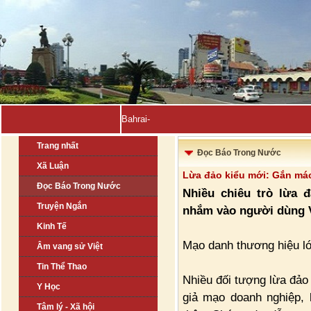
Bahrain, Kuwait tuyên b_
Trang nhất
Đọc Báo Trong Nước
Xã Luận
Lừa đảo kiểu mới: Gắn mác
Đọc Báo Trong Nước
Nhiều chiêu trò lừa 
Truyện Ngắn
nhắm vào người dùng V
Kinh Tế
Mạo danh thương hiệu lớ
Âm vang sử Việt
Tin Thể Thao
Nhiều đối tượng lừa đảo
Y Học
giả mạo doanh nghiệp, 
Tâm lý - Xã hội