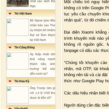
Một chiêu trò nguy hiểm
nhất vào lãnh thổ
Nga
không có trên Google Pl
tục yêu cầu chuyển kho
Tin Việt Nam
nhận quà”, từ đó chiếm đ
Bộ Ngoại giao tiếp
nhận bản sao Thư
ủy nhiệm bổ nhiệm
Đại diện Xiaomi khẳng 
Đại sứ Đan Mạch
trình khuyến mãi nào y
tại Việt Nam
không rõ nguồn gốc. M
Tin Cộng Đồng
fanpage có dấu xác thực
Áp thấp nhiệt đới
khả năng mạnh
“Chúng tôi khuyến cáo 
thành bão, ảnh
nhân, mã OTP, tài khoả
hưởng thế nào
đến nước ta?
không nên tải và cài đặ
thức như Google Play hoặ
Tin Hoa Kỳ
Ông Trump làm gì
Các dấu hiệu nhận biết 
với 1,4 tỷ USD thu
được từ tiền số?
Người dùng cần đặc biệt 
Văn Nghệ