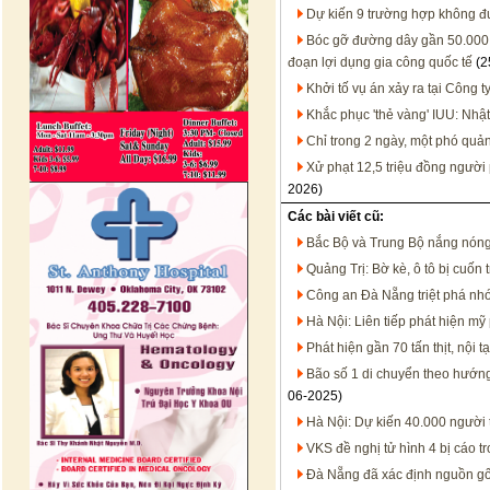
Dự kiến 9 trường hợp không đư
Bóc gỡ đường dây gần 50.000 
đoạn lợi dụng gia công quốc tế
(2
Khởi tố vụ án xảy ra tại Công t
Khắc phục 'thẻ vàng' IUU: Nhật
Chỉ trong 2 ngày, một phó quả
Xử phạt 12,5 triệu đồng người
2026)
Các bài viết cũ:
Bắc Bộ và Trung Bộ nắng nóng
Quảng Trị: Bờ kè, ô tô bị cuốn 
Công an Đà Nẵng triệt phá nhó
Hà Nội: Liên tiếp phát hiện m
Phát hiện gần 70 tấn thịt, nội
Bão số 1 di chuyển theo hướng
06-2025)
Hà Nội: Dự kiến 40.000 người
VKS đề nghị tử hình 4 bị cáo
Đà Nẵng đã xác định nguồn gốc