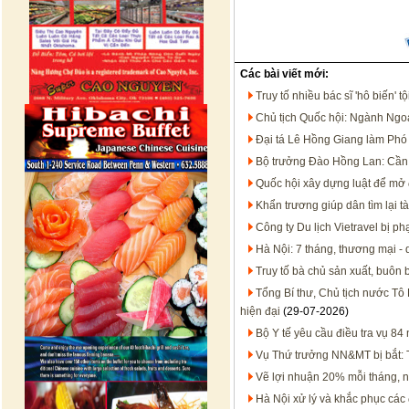
Các bài viết mới:
Truy tố nhiều bác sĩ 'hô biến'
Chủ tịch Quốc hội: Ngành Ngoạ
Đại tá Lê Hồng Giang làm Ph
Bộ trưởng Đào Hồng Lan: Cần 
Quốc hội xây dựng luật để mở 
Khẩn trương giúp dân tìm lại tà
Công ty Du lịch Vietravel bị p
Hà Nội: 7 tháng, thương mại - 
Truy tố bà chủ sản xuất, buôn
Tổng Bí thư, Chủ tịch nước Tô 
hiện đại
(29-07-2026)
Bộ Y tế yêu cầu điều tra vụ 8
Vụ Thứ trưởng NN&MT bị bắt: T
Vẽ lợi nhuận 20% mỗi tháng, 
Hà Nội xử lý và khắc phục các