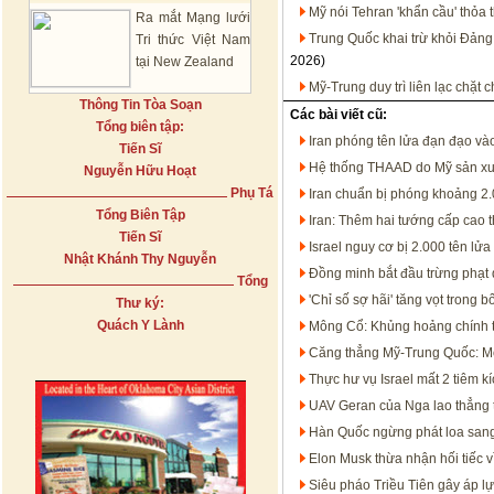
Mỹ nói Tehran 'khẩn cầu' thỏa 
Ra mắt Mạng lưới
Trung Quốc khai trừ khỏi Đảng
Tri thức Việt Nam
2026)
tại New Zealand
Mỹ-Trung duy trì liên lạc chặt
Thông Tin Tòa Soạn
Các bài viết cũ:
Tổng biên tập:
Iran phóng tên lửa đạn đạo vào
Tiến Sĩ
Hệ thống THAAD do Mỹ sản xuất 
Nguyễn Hữu Hoạt
Phụ Tá
Iran chuẩn bị phóng khoảng 2.
Tổng Biên Tập
Iran: Thêm hai tướng cấp cao t
Tiến Sĩ
Israel nguy cơ bị 2.000 tên lử
Nhật Khánh Thy Nguyễn
Đồng minh bắt đầu trừng phạt 
Tổng
'Chỉ số sợ hãi' tăng vọt trong b
Thư ký:
Quách Y Lành
Mông Cổ: Khủng hoảng chính trị
Căng thẳng Mỹ-Trung Quốc: Mộ
Thực hư vụ Israel mất 2 tiêm kí
UAV Geran của Nga lao thẳng 
Hàn Quốc ngừng phát loa sang
Elon Musk thừa nhận hối tiếc 
Siêu pháo Triều Tiên gây áp lự