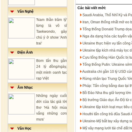
Các bài viết mới:
Văn Nghệ
Saudi Arabia, Thổ Nhĩ Kỳ và P
'Nam thần trăm tỷ'
Iran, Oman thống nhất mở eo 
từng là võ sĩ
Tổng thống Donald Trump dọa t
Taekwondo, gây
Nga đa dạng hóa các tuyến vận
chú ý ở show 'Anh
trai'
Ukraine thực hiện vụ tấn công 
Ukraine tập kích nhà máy lọc 
Điện Ảnh
Cựu tổng thống Hàn Quốc bị t
Bom tấn thu gần
Tổng thống Putin: Ukraine sớm
24 tỷ đồng/ngày,
Australia chi gần 10 tỷ USD c
một mình oanh tạc
rạp Việt
Rừng nhân tạo Trung Quốc 'lớn
Pháp: Tấn công bằng dao tại t
Âm Nhạc
Bồ Đào Nha thu giữ lượng lớn 
Những ngày cuối
Bộ trưởng Giáo dục Ấn Độ từ c
đời của tác giả lời
Ukraine tập kích loạt mục tiêu
thơ 'Hà Nội mùa
vắng những cơn
Houthi tấn công trả đũa Saudi 
mưa'
Ukraine-Mỹ bắt tay xây dựng s
Mỹ xây mạng lưới tái chế đất h
Văn Học