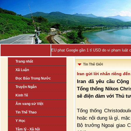
EU phạt Google gần 1 tỉ USD do vi phạm luật 
Trang nhất
Tin Thế Giới
Xã Luận
Iran gửi lời nhắn riêng đế
Đọc Báo Trong Nước
Iran đã yêu cầu Cộng 
Truyện Ngắn
Tổng thống Nikos Chris
sẽ điện đàm với Thủ tư
Kinh Tế
Âm vang sử Việt
Tổng thống Christodouli
Tin Thể Thao
hoặc nội dung là gì, mặ
Y Học
Bộ trưởng Ngoại giao C
Tâm lý - Xã hội