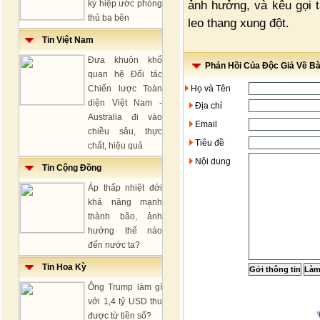
ảnh hưởng, và kêu gọi 
ký hiệp ước phòng
thủ ba bên
leo thang xung đột.
Tin Việt Nam
Đưa khuôn khổ
Phản Hồi Của Độc Giả Về Bài
quan hệ Đối tác
Chiến lược Toàn
Họ và Tên
diện Việt Nam -
Địa chỉ
Australia đi vào
Email
chiều sâu, thực
Tiêu đề
chất, hiệu quả
Nội dung
Tin Cộng Đồng
Áp thấp nhiệt đới
khả năng mạnh
thành bão, ảnh
hưởng thế nào
đến nước ta?
Tin Hoa Kỳ
Ông Trump làm gì
với 1,4 tỷ USD thu
được từ tiền số?