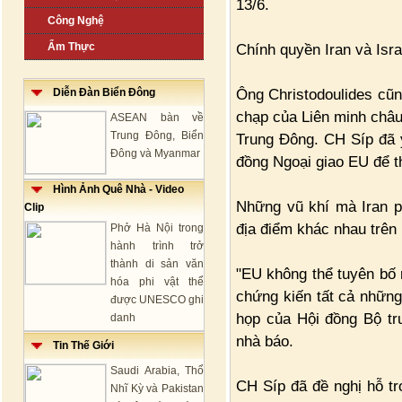
13/6.
Công Nghệ
Ẩm Thực
Chính quyền Iran và Isra
Ông Christodoulides cũn
Diễn Đàn Biển Đông
chạp của Liên minh châu
ASEAN bàn về
Trung Đông, Biển
Trung Đông. CH Síp đã 
Đông và Myanmar
đồng Ngoại giao EU để th
Hình Ảnh Quê Nhà - Video
Những vũ khí mà Iran p
Clip
địa điểm khác nhau trên
Phở Hà Nội trong
hành trình trở
thành di sản văn
"EU không thể tuyên bố r
hóa phi vật thể
chứng kiến tất cả những
được UNESCO ghi
họp của Hội đồng Bộ trư
danh
nhà báo.
Tin Thế Giới
Saudi Arabia, Thổ
CH Síp đã đề nghị hỗ tr
Nhĩ Kỳ và Pakistan